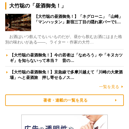
大竹聡の「昼酒御免！」
【大竹聡の昼酒御免！】「ネグローニ」「山崎」
「マンハッタン」新宿三丁目の隠れ家バーで1…
お酒はいつ飲んでもいいものだが、昼から飲むお酒にはまた格
別の味わいがある――。ライター・作家の大竹…
【大竹聡の昼酒御免！】今の若者は「なめろう」や「キヌカツ
ギ」を知らないって本当？ 昔の…
【大竹聡の昼酒御免！】京急線で多摩川越えて「川崎の大衆酒
場」へと昼酒旅 押し寄せるノス…
一覧を見る
著者・連載の一覧を見る