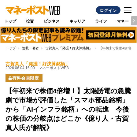
ログイン
トップ
投資
ビジネス
キャリア
ライフ
マネー
トップ
連載・著者
古賀真人「発掘！好決算銘柄」
【年初来で株価4倍増！
古賀真人「発掘！好決算銘柄」
2026.06.04 16:00
マネーポストWEB
有料会員限定
【年初来で株価4倍増！】太陽誘電の急騰
劇で市場が評価した「スマホ部品銘柄」
から「AIインフラ銘柄」への転進 今後
の株価の分岐点はどこか《億り人・古賀
真人氏が解説》