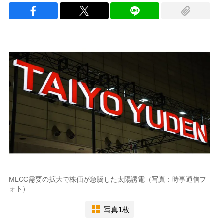
MLCC需要の拡大で株価が急騰した太陽誘電（写真：時事通信フ
ォト）
写真1枚