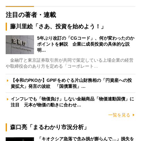
注目の著者・連載
藤川里絵「さあ、投資を始めよう！」
5年ぶり改訂の「CGコード」、何が変わったのか
ポイントを解説 企業に成長投資の具体的な説
明…
金融庁と東京証券取引所が共同で策定している上場企業の経営
や取締役会のあり方を定める「コーポレート…
【令和のPKOか】GPIFをめぐる片山財務相の「円資産への投
資拡大」発言の波紋 「国債重視」…
インフレでも「物価負け」しない金融商品「物価連動国債」に
注目 元本が物価の動きに合わせ…
一覧を見る
森口亮「まるわかり市況分析」
「キオクシア急落で含み損が膨らんで…」損失を