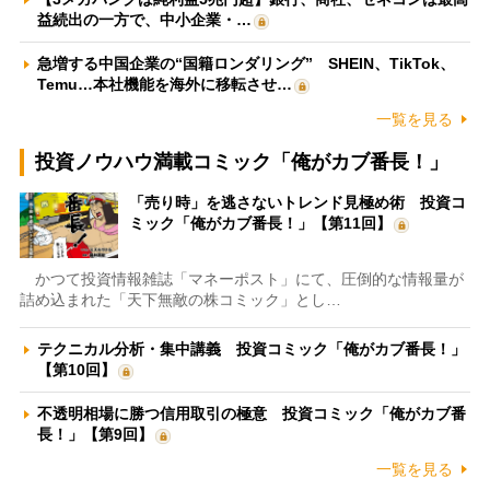
益続出の一方で、中小企業・…
急増する中国企業の“国籍ロンダリング” SHEIN、TikTok、
Temu…本社機能を海外に移転させ…
一覧を見る
投資ノウハウ満載コミック「俺がカブ番長！」
「売り時」を逃さないトレンド見極め術 投資コ
ミック「俺がカブ番長！」【第11回】
かつて投資情報雑誌「マネーポスト」にて、圧倒的な情報量が
詰め込まれた「天下無敵の株コミック」とし…
テクニカル分析・集中講義 投資コミック「俺がカブ番長！」
【第10回】
不透明相場に勝つ信用取引の極意 投資コミック「俺がカブ番
長！」【第9回】
一覧を見る