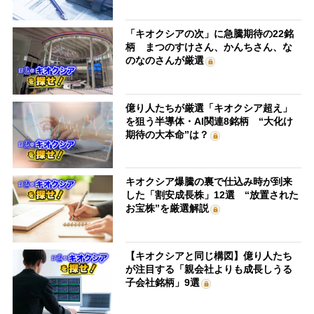
「キオクシアの次」に急騰期待の22銘
柄 まつのすけさん、かんちさん、な
のなのさんが厳選
億り人たちが厳選「キオクシア超え」
を狙う半導体・AI関連8銘柄 “大化け
期待の大本命”は？
キオクシア爆騰の裏で仕込み時が到来
した「割安成長株」12選 “放置された
お宝株”を厳選解説
【キオクシアと同じ構図】億り人たち
が注目する「親会社よりも成長しうる
子会社銘柄」9選