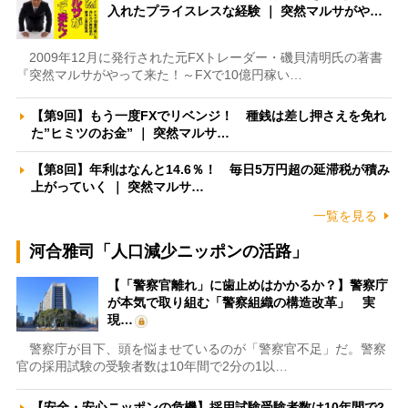
入れたプライスレスな経験 ｜ 突然マルサがや…
2009年12月に発行された元FXトレーダー・磯貝清明氏の著書
『突然マルサがやって来た！～FXで10億円稼い…
【第9回】もう一度FXでリベンジ！ 種銭は差し押さえを免れ
た”ヒミツのお金” ｜ 突然マルサ…
【第8回】年利はなんと14.6％！ 毎日5万円超の延滞税が積み
上がっていく ｜ 突然マルサ…
一覧を見る
河合雅司「人口減少ニッポンの活路」
【「警察官離れ」に歯止めはかかるか？】警察庁
が本気で取り組む「警察組織の構造改革」 実
現…
警察庁が目下、頭を悩ませているのが「警察官不足」だ。警察
官の採用試験の受験者数は10年間で2分の1以…
【安全・安心ニッポンの危機】採用試験受験者数は10年間で2