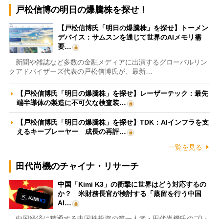
戸松信博の明日の爆騰株を探せ！
【戸松信博氏「明日の爆騰株」を探せ】トーメン
デバイス：サムスンを通じて世界のAIメモリ需
要…
新聞や雑誌など多数の金融メディアに出演するグローバルリン
クアドバイザーズ代表の戸松信博氏が、最新…
【戸松信博氏「明日の爆騰株」を探せ】レーザーテック：最先
端半導体の製造に不可欠な検査装…
【戸松信博氏「明日の爆騰株」を探せ】TDK：AIインフラを支
えるキープレーヤー 成長の再評…
一覧を見る
田代尚機のチャイナ・リサーチ
中国「Kimi K3」の衝撃に世界はどう対応するの
か？ 米財務長官が検討する「蒸留を行う中国
AI…
中国経済に精通する中国株投資の第一人者・田代尚機氏のプレ