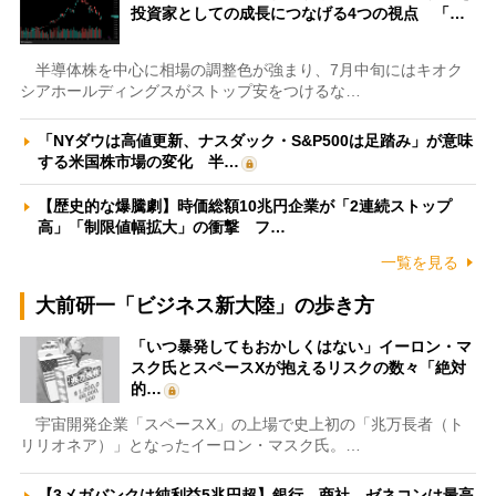
投資家としての成長につなげる4つの視点 「…
半導体株を中心に相場の調整色が強まり、7月中旬にはキオク
シアホールディングスがストップ安をつけるな…
「NYダウは高値更新、ナスダック・S&P500は足踏み」が意味
する米国株市場の変化 半…
【歴史的な爆騰劇】時価総額10兆円企業が「2連続ストップ
高」「制限値幅拡大」の衝撃 フ…
一覧を見る
大前研一「ビジネス新大陸」の歩き方
「いつ暴発してもおかしくはない」イーロン・マ
スク氏とスペースXが抱えるリスクの数々「絶対
的…
宇宙開発企業「スペースX」の上場で史上初の「兆万長者（ト
リリオネア）」となったイーロン・マスク氏。…
【3メガバンクは純利益5兆円超】銀行、商社、ゼネコンは最高