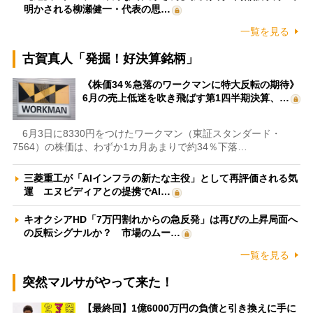
明かされる柳瀬健一・代表の思…
一覧を見る
古賀真人「発掘！好決算銘柄」
《株価34％急落のワークマンに特大反転の期待》
6月の売上低迷を吹き飛ばす第1四半期決算、…
6月3日に8330円をつけたワークマン（東証スタンダード・
7564）の株価は、わずか1カ月あまりで約34％下落…
三菱重工が「AIインフラの新たな主役」として再評価される気
運 エヌビディアとの提携でAI…
キオクシアHD「7万円割れからの急反発」は再びの上昇局面へ
の反転シグナルか？ 市場のムー…
一覧を見る
突然マルサがやって来た！
【最終回】1億6000万円の負債と引き換えに手に