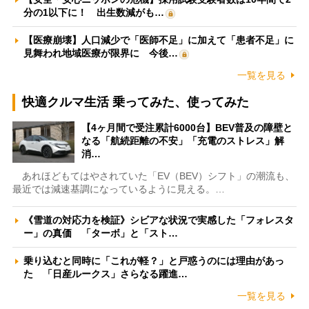
分の1以下に！ 出生数減がも…
【医療崩壊】人口減少で「医師不足」に加えて「患者不足」に
見舞われ地域医療が限界に 今後…
一覧を見る
快適クルマ生活 乗ってみた、使ってみた
【4ヶ月間で受注累計6000台】BEV普及の障壁と
なる「航続距離の不安」「充電のストレス」解
消…
あれほどもてはやされていた「EV（BEV）シフト」の潮流も、
最近では減速基調になっているように見える。…
《雪道の対応力を検証》シビアな状況で実感した「フォレスタ
ー」の真価 「ターボ」と「スト…
乗り込むと同時に「これが軽？」と戸惑うのには理由があっ
た 「日産ルークス」さらなる躍進…
一覧を見る