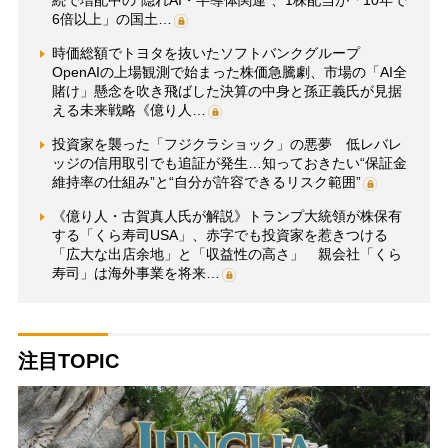
続で増配中の“隠れAI・半導体関連”、1株配当が「10年で
6倍以上」の国土…
時価総額でトヨタを抜いたソフトバンクグループ
OpenAIの上場観測で始まった株価急騰劇、市場の「AI全
賭け」懸念を吹き飛ばした決算の中身と孫正義氏が見据
える未来戦略《億り人…
投資家を襲った「フジクラショック」の悪夢 低レバレ
ッジの信用取引でも追証が発生…知っておきたい“保証金
維持率の仕組み”と“自分が許容できるリスク範囲”
《億り人・古賀真人氏が解説》トランプ大統領が株保有
する「くら寿司USA」、赤字でも投資家を惹きつける
「広大な出店余地」と「収益性の高さ」 親会社「くら
寿司」は海外事業を将来…
注目TOPIC