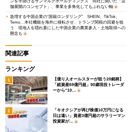
ンを手掛けるサンマルクホールディングス 同社に聞いた「店
舗展開のコンセプト」、事業を多角化してもぶれない軸
急増する中国企業の“国籍ロンダリング” SHEIN、TikTok、
Temu…本社機能を海外に移転させ、トランプ関税の回避を狙
う 現地人を隠れ蓑にした中国企業の農業参入・土地取得への
懸念も
関連記事
ランキング
【億り人オールスターが狙う20銘柄】
1
「総資産69億円超」90歳現役トレーダ
ーから“10…
「キオクシアが再び株価10万円になる
2
日は遠い」資産3億円超のサラリーマン
投資家が…