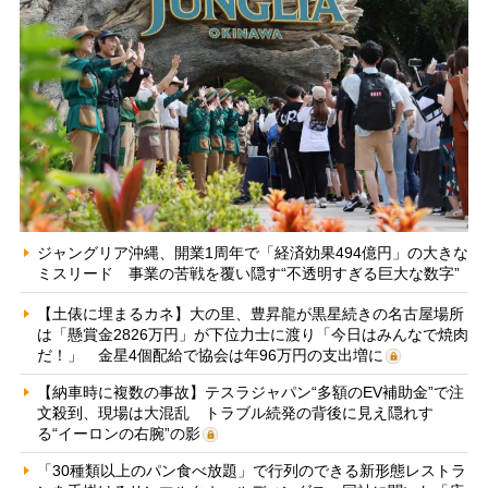
ジャングリア沖縄、開業1周年で「経済効果494億円」の大きな
ミスリード 事業の苦戦を覆い隠す“不透明すぎる巨大な数字”
【土俵に埋まるカネ】大の里、豊昇龍が黒星続きの名古屋場所
は「懸賞金2826万円」が下位力士に渡り「今日はみんなで焼肉
だ！」 金星4個配給で協会は年96万円の支出増に
【納車時に複数の事故】テスラジャパン“多額のEV補助金”で注
文殺到、現場は大混乱 トラブル続発の背後に見え隠れす
る“イーロンの右腕”の影
「30種類以上のパン食べ放題」で行列のできる新形態レストラ