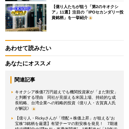
【億り人たちが狙う「第2のキオクシ
ア」11選】注目の「IPOセカンダリー投
資銘柄」を一挙紹介
あわせて読みたい
あなたにオススメ
関連記事
キオクシア株価7万円超えでも機関投資家が「まだ割安」
と判断する理由 同社が見据える米国上場、持続的な成
長戦略、台湾企業への戦略的投資《億り人・古賀真人氏
が解説》
【億り人・Rickyさんが「増配＋株価上昇」が狙える“お
宝株”3銘柄を厳選】有望テーマの割安株を発見！ 7期連