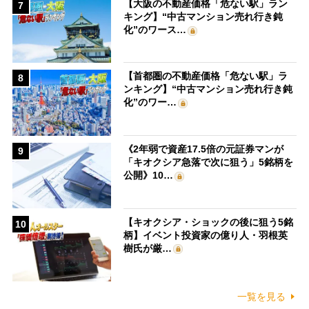
【大阪の不動産価格「危ない駅」ラン
7
キング】“中古マンション売れ行き鈍
化”のワース…
【首都圏の不動産価格「危ない駅」ラ
8
ンキング】“中古マンション売れ行き鈍
化”のワー…
《2年弱で資産17.5倍の元証券マンが
9
「キオクシア急落で次に狙う」5銘柄を
公開》10…
【キオクシア・ショックの後に狙う5銘
10
柄】イベント投資家の億り人・羽根英
樹氏が厳…
一覧を見る