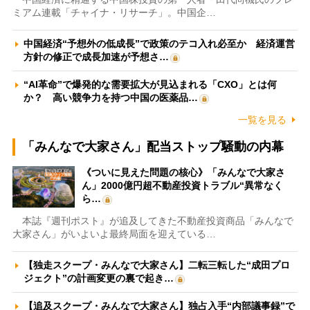
ミアム連載「チャイナ・リサーチ」。中国企…
中国経済“予想外の低成長”で政策のテコ入れ必至か 経済運営
方針の修正で成長加速が予想さ…
“AI革命”で爆発的な需要拡大が見込まれる「CXO」とは何
か？ 高い競争力を持つ中国の医薬品…
一覧を見る
「みんなで大家さん」配当ストップ騒動の内幕
《ついに見えた問題の核心》「みんなで大家さ
ん」2000億円超不動産投資トラブル“異常なく
ら…
本誌『週刊ポスト』が追及してきた不動産投資商品「みんなで
大家さん」がいよいよ最終局面を迎えている…
【独走スクープ・みんなで大家さん】二転三転した“成田プロ
ジェクト”の計画変更の裏で起き…
【追及スクープ・みんなで大家さん】独占入手“内部議事録”で