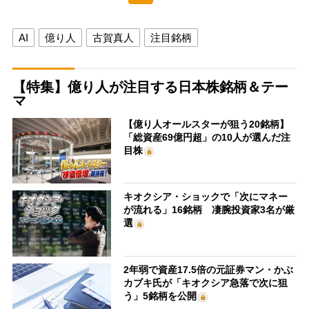
AI
億り人
古賀真人
注目銘柄
【特集】億り人が注目する日本株銘柄＆テー
マ
【億り人オールスターが狙う20銘柄】
「総資産69億円超」の10人が選んだ注
目株
キオクシア・ショックで「次にマネー
が流れる」16銘柄 凄腕投資家3名が厳
選
2年弱で資産17.5倍の元証券マン・かぶ
カブキ氏が「キオクシア急落で次に狙
う」5銘柄を公開