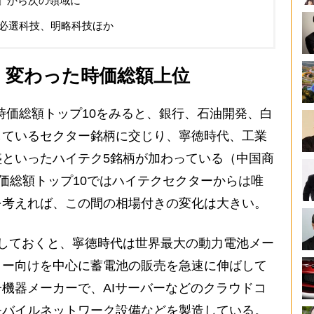
業」から次の領域に
必選科技、明略科技ほか
く変わった時価総額上位
時価総額トップ10をみると、銀行、石油開発、白
しているセクター銘柄に交じり、寧徳時代、工業
といったハイテク5銘柄が加わっている（中国商
の時価総額トップ10ではハイテクセクターからは唯
を考えれば、この間の相場付きの変化は大きい。
しておくと、寧徳時代は世界最大の動力電池メー
ター向けを中心に蓄電池の販売を急速に伸ばして
機器メーカーで、AIサーバーなどのクラウドコ
モバイルネットワーク設備などを製造している。