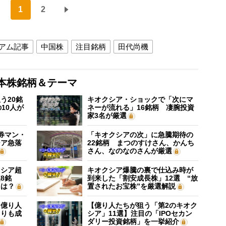
1
2
アム記事
中国株
注目銘柄
田代尚機
本株銘柄＆テーマ
う20銘
キオクシア・ショックで「次にマ
10人が
ネーが流れる」16銘柄 凄腕投資
家3名が厳選
証券マン・
「キオクシアの次」に急騰期待の
シア急落
22銘柄 まつのすけさん、かんち
さん、なのなのさんが厳選
クシア超
キオクシア爆騰の裏で仕込み時が
8銘
到来した「割安成長株」12選 “放
”は？
置されたお宝株”を厳選解説
】億り人
【億り人たちが狙う「第2のキオク
よりも成
シア」11選】注目の「IPOセカン
ダリー投資銘柄」を一挙紹介