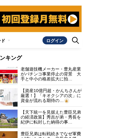
ンド
ログイン
ンキング
老舗遊技機メーカー・豊丸産業
がパチンコ事業停止の背景 大
手と中小の格差拡大に拍…
【資産10億円超・かんちさんが
厳選！】「キオクシアの次」に
資金が流れる期待の…
【天下統一を見据えた豊臣兄弟
の経済政策】秀吉が弟・秀長を
紀伊に転封した納得の事…
豊臣兄弟は転戦続きでなぜ軍費