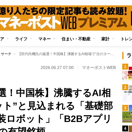
ア
ライフ
マネー
住まい・不動産
家計
トレ
リサーチ
【田代尚機氏の厳選！中国株】沸騰するAI相場で“次のターゲット”と見込まれる「基礎部品・素材」「AI実装ロボット」「B2Bアプリケーション企業」の有望銘柄
ラ
1
2026.06.27 07:00
マネーポストWEB
2
選！中国株】沸騰するAI相
ット”と見込まれる「基礎部
3
装ロボット」「B2Bアプリ
4
の有望銘柄