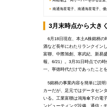
AI相場は「AIサーバーを作る企
南通海星電子、南通海星電子、優
3月末時点から大き
6月18日現在、本土A株銘柄の
酒など長年にわたりランクイン
富聯、中際旭創、寒武紀、新易盛
報、6/21）。3月31日時点で
一、寧徳時代だけであったこと
5銘柄の事業内容を簡単に説明
カーだが、足元ではデータセン
いる。工業富聯は鴻海傘下の電子
ンピューティング設備、通信・