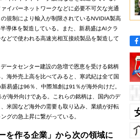
ファイバーネットワークなどに必要不可欠な光通
の規制により輸入が制限されているNVIDIA製高
I半導体を製造している。また、新易盛はAIクラ
ーなどで使われる高速光相互接続製品を製造して
るデータセンター建設の急増で恩恵を受ける銘柄
る。海外売上高を比べてみると、寒武紀は全て国
新易盛は96％、中際旭創は91％が海外向けだ。
1％が海外向けである。これらの銘柄は、国内のデ
く、米国など海外の需要も取り込み、業績が好転
キングの急上昇に繋がっている。
バーを作る企業」から次の領域に