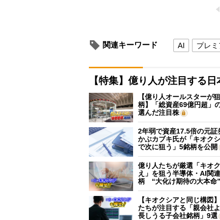
関連キーワード
AI
プレミ
【特集】億り人が注目する日
【億り人オールスターが狙
柄】「総資産69億円超」の
選んだ注目株
2年弱で資産17.5倍の元
かぶカブキ氏が「キオク
で次に狙う」5銘柄を公開
億り人たちが厳選「キオ
え」を狙う半導体・AI関連
柄 “大化け期待の大本命
【キオクシアと同じ構図
たちが注目する「親会社
長しうる子会社銘柄」9選