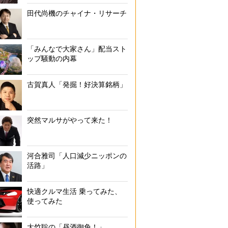
田代尚機のチャイナ・リサーチ
「みんなで大家さん」配当スト
ップ騒動の内幕
古賀真人「発掘！好決算銘柄」
突然マルサがやって来た！
河合雅司「人口減少ニッポンの
活路」
快適クルマ生活 乗ってみた、
使ってみた
大竹聡の「昼酒御免！」