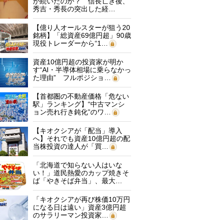
が続いたのか？ 信長亡き後、
秀吉・秀長の突出した経…
【億り人オールスターが狙う20
銘柄】「総資産69億円超」90歳
現役トレーダーから“1…
資産10億円超の投資家が明か
す“AI・半導体相場に乗らなかっ
た理由” フルポジショ…
【首都圏の不動産価格「危ない
駅」ランキング】“中古マンシ
ョン売れ行き鈍化”のワ…
【キオクシアが「配当」導入
へ】それでも資産10億円超の配
当株投資の達人が「買…
「北海道で知らない人はいな
い！」道民熱愛のカップ焼きそ
ば「やきそば弁当」、最大…
「キオクシアが再び株価10万円
になる日は遠い」資産3億円超
のサラリーマン投資家…