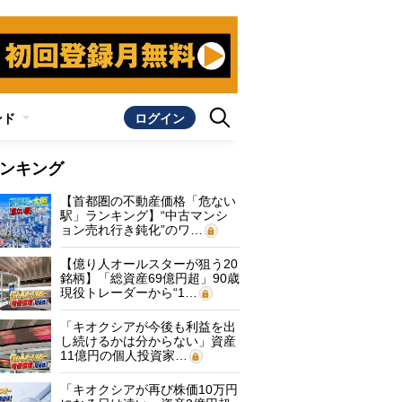
ンド
ログイン
ンキング
【首都圏の不動産価格「危ない
駅」ランキング】“中古マンシ
ョン売れ行き鈍化”のワ…
【億り人オールスターが狙う20
銘柄】「総資産69億円超」90歳
現役トレーダーから“1…
「キオクシアが今後も利益を出
し続けるかは分からない」資産
11億円の個人投資家…
「キオクシアが再び株価10万円