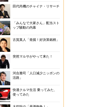
田代尚機のチャイナ・リサーチ
「みんなで大家さん」配当スト
ップ騒動の内幕
古賀真人「発掘！好決算銘柄」
突然マルサがやって来た！
河合雅司「人口減少ニッポンの
活路」
快適クルマ生活 乗ってみた、
使ってみた
大竹聡の「昼酒御免！」