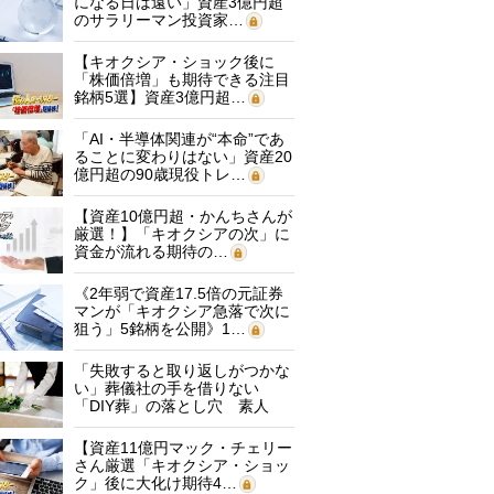
になる日は遠い」資産3億円超
のサラリーマン投資家…
【キオクシア・ショック後に
「株価倍増」も期待できる注目
銘柄5選】資産3億円超…
「AI・半導体関連が“本命”であ
ることに変わりはない」資産20
億円超の90歳現役トレ…
【資産10億円超・かんちさんが
厳選！】「キオクシアの次」に
資金が流れる期待の…
《2年弱で資産17.5倍の元証券
マンが「キオクシア急落で次に
狙う」5銘柄を公開》1…
「失敗すると取り返しがつかな
い」葬儀社の手を借りない
「DIY葬」の落とし穴 素人
に…
【資産11億円マック・チェリー
さん厳選「キオクシア・ショッ
ク」後に大化け期待4…