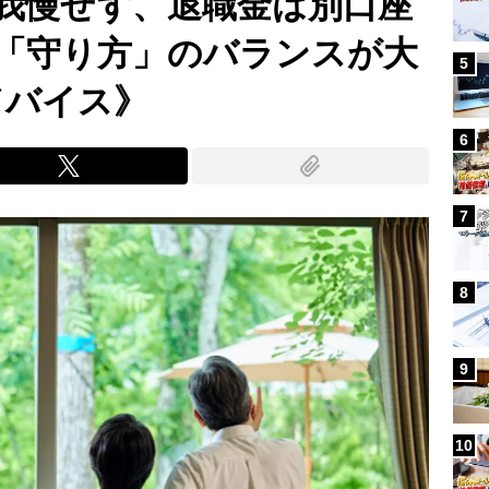
我慢せず、退職金は別口座
「守り方」のバランスが大
5
ドバイス》
6
7
8
9
10