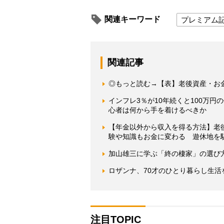
関連キーワード
プレミアム
関連記事
◎もっと読む→【表】老後資産・お金
インフレ3％が10年続くと100万
心者は何から手を着けるべきか
【年金以外から収入を得る方法】老
験や知識もお金に変わる 遊休地を
加山雄三に学ぶ「終の棲家」の選び
ロザンナ、70才のひとり暮らし生
注目TOPIC