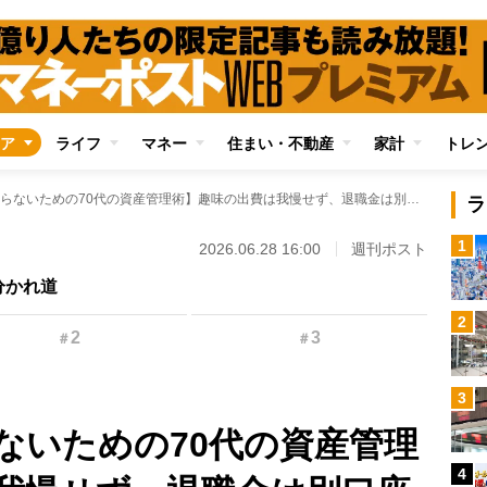
ア
ライフ
マネー
住まい・不動産
家計
トレ
【人生終盤で困らないための70代の資産管理術】趣味の出費は我慢せず、退職金は別口座に 「使い方」と「守り方」のバランスが大切《70代FPがアドバイス》
ラ
1
2026.06.28 16:00
週刊ポスト
分かれ道
2
2
3
＃
＃
3
ないための70代の資産管理
4