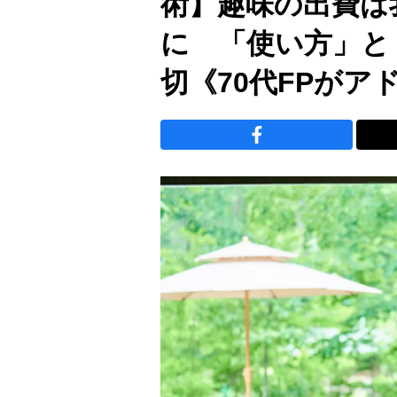
術】趣味の出費は
に 「使い方」と
切《70代FPがア