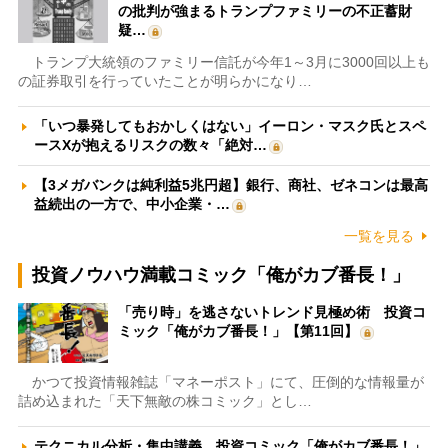
の批判が強まるトランプファミリーの不正蓄財
疑…
トランプ大統領のファミリー信託が今年1～3月に3000回以上も
の証券取引を行っていたことが明らかになり…
「いつ暴発してもおかしくはない」イーロン・マスク氏とスペ
ースXが抱えるリスクの数々「絶対…
【3メガバンクは純利益5兆円超】銀行、商社、ゼネコンは最高
益続出の一方で、中小企業・…
一覧を見る
投資ノウハウ満載コミック「俺がカブ番長！」
「売り時」を逃さないトレンド見極め術 投資コ
ミック「俺がカブ番長！」【第11回】
かつて投資情報雑誌「マネーポスト」にて、圧倒的な情報量が
詰め込まれた「天下無敵の株コミック」とし…
テクニカル分析・集中講義 投資コミック「俺がカブ番長！」