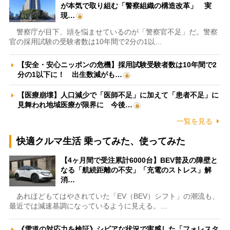
が本気で取り組む「警察組織の構造改革」 実
現…
警察庁が目下、頭を悩ませているのが「警察官不足」だ。警察
官の採用試験の受験者数は10年間で2分の1以…
【安全・安心ニッポンの危機】採用試験受験者数は10年間で2
分の1以下に！ 出生数減がも…
【医療崩壊】人口減少で「医師不足」に加えて「患者不足」に
見舞われ地域医療が限界に 今後…
一覧を見る
快適クルマ生活 乗ってみた、使ってみた
【4ヶ月間で受注累計6000台】BEV普及の障壁と
なる「航続距離の不安」「充電のストレス」解
消…
あれほどもてはやされていた「EV（BEV）シフト」の潮流も、
最近では減速基調になっているように見える。…
《雪道の対応力を検証》シビアな状況で実感した「フォレスタ