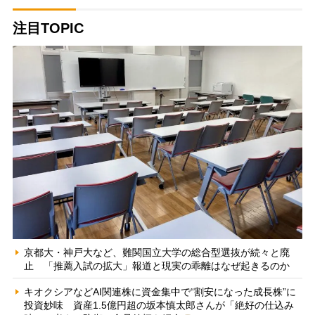
注目TOPIC
京都大・神戸大など、難関国立大学の総合型選抜が続々と廃
止 「推薦入試の拡大」報道と現実の乖離はなぜ起きるのか
キオクシアなどAI関連株に資金集中で“割安になった成長株”に
投資妙味 資産1.5億円超の坂本慎太郎さんが「絶好の仕込み