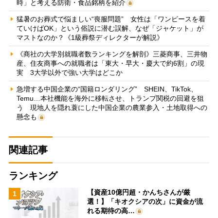
時」と考える防衛・食品銘柄を紹介
猛暑のお葬式で悩ましい“喪服問題” 女性は「ワンピースを着
ていけばOK」という俗説に潜む誤解、なぜ「ジャケット」が
マストなのか？《1級葬祭ディレクターが解説》
《商社の大学別就職者数ランキングを解剖》三菱商事、三井物
産、住友商事への就職者は「東大・早大・慶大で約6割」の現
実 3大学以外で強い大学はどこか
急増する中国企業の“国籍ロンダリング” SHEIN、TikTok、
Temu…本社機能を海外に移転させ、トランプ関税の回避を狙
う 現地人を隠れ蓑にした中国企業の農業参入・土地取得への
懸念も
関連記事
ランキング
【資産10億円超・かんちさんが厳
1
選！】「キオクシアの次」に資金が流
れる期待の高…