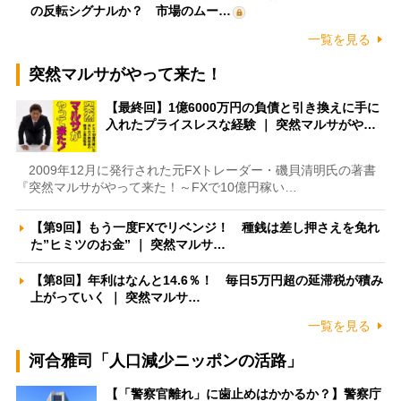
の反転シグナルか？ 市場のムー…
一覧を見る
突然マルサがやって来た！
【最終回】1億6000万円の負債と引き換えに手に
入れたプライスレスな経験 ｜ 突然マルサがや…
2009年12月に発行された元FXトレーダー・磯貝清明氏の著書
『突然マルサがやって来た！～FXで10億円稼い…
【第9回】もう一度FXでリベンジ！ 種銭は差し押さえを免れ
た”ヒミツのお金” ｜ 突然マルサ…
【第8回】年利はなんと14.6％！ 毎日5万円超の延滞税が積み
上がっていく ｜ 突然マルサ…
一覧を見る
河合雅司「人口減少ニッポンの活路」
【「警察官離れ」に歯止めはかかるか？】警察庁