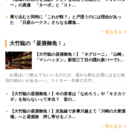
ー」の真価 「ターボ」と「スト…
乗り込むと同時に「これが軽？」と戸惑うのには理由があっ
た 「日産ルークス」さらなる躍進…
一覧を見る
大竹聡の「昼酒御免！」
【大竹聡の昼酒御免！】「ネグローニ」「山崎」
「マンハッタン」新宿三丁目の隠れ家バーで1…
お酒はいつ飲んでもいいものだが、昼から飲むお酒にはまた格
別の味わいがある――。ライター・作家の大竹…
【大竹聡の昼酒御免！】今の若者は「なめろう」や「キヌカツ
ギ」を知らないって本当？ 昔の…
【大竹聡の昼酒御免！】京急線で多摩川越えて「川崎の大衆酒
場」へと昼酒旅 押し寄せるノス…
一覧を見る