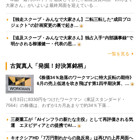
大家さん」がいよいよ最終局面を迎えている…
【独走スクープ・みんなで大家さん】二転三転した“成田プロ
ジェクト”の計画変更の裏で起き…
【追及スクープ・みんなで大家さん】独占入手“内部議事録”で
明かされる柳瀬健一・代表の思…
一覧を見る
古賀真人「発掘！好決算銘柄」
《株価34％急落のワークマンに特大反転の期待》
6月の売上低迷を吹き飛ばす第1四半期決算、…
6月3日に8330円をつけたワークマン（東証スタンダード・
7564）の株価は、わずか1カ月あまりで約34％下落…
三菱重工が「AIインフラの新たな主役」として再評価される気
運 エヌビディアとの提携でAI…
キオクシアHD「7万円割れからの急反発」は再びの上昇局面へ