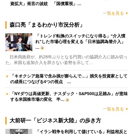
資拡大」発言の波紋 「国債重視」…
一覧を見る
森口亮「まるわかり市況分析」
「トレンド転換のスイッチになり得る」“介入慣
れ”した市場心理を変える「日米協調為替介入」
…
日米両政府が、約28年ぶりとなる円買いの協調介入に踏み切っ
た。米国も追加介入を辞さない姿勢を示して…
「キオクシア急落で含み損が膨らんで…」損失を投資家として
の成長につなげる4つの視点 …
「NYダウは高値更新、ナスダック・S&P500は足踏み」が意味
する米国株市場の変化 半…
一覧を見る
大前研一「ビジネス新大陸」の歩き方
「イラン戦争を利用して儲けている」利益相反と