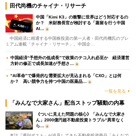
田代尚機のチャイナ・リサーチ
中国「Kimi K3」の衝撃に世界はどう対応するの
か？ 米財務長官が検討する「蒸留を行う中国
AI…
中国経済に精通する中国株投資の第一人者・田代尚機氏のプレ
ミアム連載「チャイナ・リサーチ」。中国企…
中国経済“予想外の低成長”で政策のテコ入れ必至か 経済運営
方針の修正で成長加速が予想さ…
“AI革命”で爆発的な需要拡大が見込まれる「CXO」とは何
か？ 高い競争力を持つ中国の医薬品…
一覧を見る
「みんなで大家さん」配当ストップ騒動の内幕
《ついに見えた問題の核心》「みんなで大家さ
ん」2000億円超不動産投資トラブル“異常なく
ら…
本誌『週刊ポスト』が追及してきた不動産投資商品「みんなで