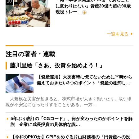
「AI・半導体関連が“本命”であること
10
に変わりはない」資産20億円超の90歳
現役トレー…
一覧を見る
注目の著者・連載
藤川里絵「さあ、投資を始めよう！」
【資産運用】大災害時に慌てないために平時から
備えておきたい3つのポイント「資産の棚卸し…
大規模な災害が起きると、株式市場が大きく動いたり、取引環
境が不安定になったりすることがある。一方…
5年ぶり改訂の「CGコード」、何が変わったのかポイントを解
説 企業に成長投資の具体的な説…
【令和のPKOか】GPIFをめぐる片山財務相の「円資産への投