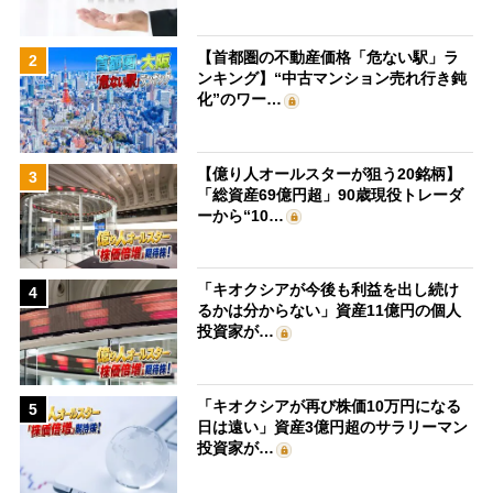
【首都圏の不動産価格「危ない駅」ラ
2
ンキング】“中古マンション売れ行き鈍
化”のワー…
【億り人オールスターが狙う20銘柄】
3
「総資産69億円超」90歳現役トレーダ
ーから“10…
「キオクシアが今後も利益を出し続け
4
るかは分からない」資産11億円の個人
投資家が…
「キオクシアが再び株価10万円になる
5
日は遠い」資産3億円超のサラリーマン
投資家が…