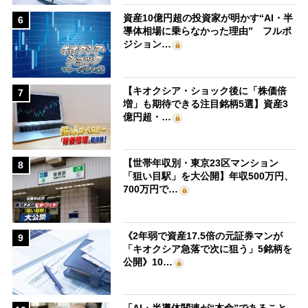
資産10億円超の投資家が明かす“AI・半
6
導体相場に乗らなかった理由” フルポ
ジション…
【キオクシア・ショック後に「株価倍
7
増」も期待できる注目銘柄5選】資産3
億円超・…
【世帯年収別・東京23区マンション
8
「狙い目駅」を大公開】年収500万円、
700万円で…
《2年弱で資産17.5倍の元証券マンが
9
「キオクシア急落で次に狙う」5銘柄を
公開》10…