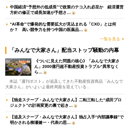
中国経済“予想外の低成長”で政策のテコ入れ必至か 経済運営
方針の修正で成長加速が予想さ…
“AI革命”で爆発的な需要拡大が見込まれる「CXO」とは何
か？ 高い競争力を持つ中国の医薬品…
一覧を見る
「みんなで大家さん」配当ストップ騒動の内幕
《ついに見えた問題の核心》「みんなで大家さ
ん」2000億円超不動産投資トラブル“異常なく
ら…
本誌『週刊ポスト』が追及してきた不動産投資商品「みんなで
大家さん」がいよいよ最終局面を迎えている…
【独走スクープ・みんなで大家さん】二転三転した“成田プロ
ジェクト”の計画変更の裏で起き…
【追及スクープ・みんなで大家さん】独占入手“内部議事録”で
明かされる柳瀬健一・代表の思…