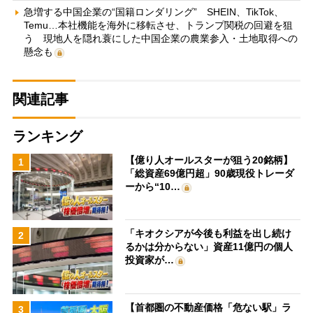
急増する中国企業の“国籍ロンダリング” SHEIN、TikTok、
Temu…本社機能を海外に移転させ、トランプ関税の回避を狙
う 現地人を隠れ蓑にした中国企業の農業参入・土地取得への
懸念も
関連記事
ランキング
【億り人オールスターが狙う20銘柄】
1
「総資産69億円超」90歳現役トレーダ
ーから“10…
「キオクシアが今後も利益を出し続け
2
るかは分からない」資産11億円の個人
投資家が…
【首都圏の不動産価格「危ない駅」ラ
3