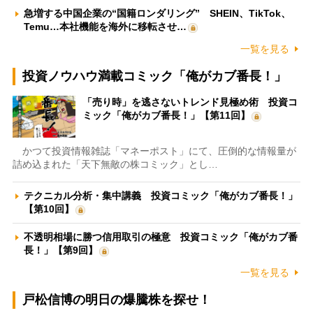
急増する中国企業の“国籍ロンダリング” SHEIN、TikTok、
Temu…本社機能を海外に移転させ…
一覧を見る
投資ノウハウ満載コミック「俺がカブ番長！」
「売り時」を逃さないトレンド見極め術 投資コ
ミック「俺がカブ番長！」【第11回】
かつて投資情報雑誌「マネーポスト」にて、圧倒的な情報量が
詰め込まれた「天下無敵の株コミック」とし…
テクニカル分析・集中講義 投資コミック「俺がカブ番長！」
【第10回】
不透明相場に勝つ信用取引の極意 投資コミック「俺がカブ番
長！」【第9回】
一覧を見る
戸松信博の明日の爆騰株を探せ！