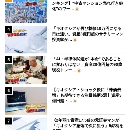
ンキング】“中古マンション売れ行き鈍
化”のワー…
「キオクシアが再び株価10万円になる
4
日は遠い」資産3億円超のサラリーマン
投資家が…
「AI・半導体関連が“本命”であること
5
に変わりはない」資産20億円超の90歳
現役トレー…
【キオクシア・ショック後に「株価倍
6
増」も期待できる注目銘柄5選】資産3
億円超・…
《2年弱で資産17.5倍の元証券マンが
7
「キオクシア急落で次に狙う」5銘柄を