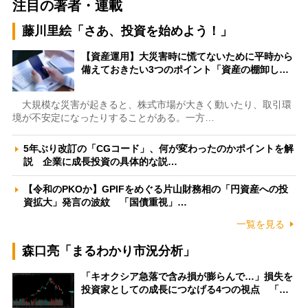
注目の著者・連載
藤川里絵「さあ、投資を始めよう！」
【資産運用】大災害時に慌てないために平時から
備えておきたい3つのポイント「資産の棚卸し…
大規模な災害が起きると、株式市場が大きく動いたり、取引環
境が不安定になったりすることがある。一方…
5年ぶり改訂の「CGコード」、何が変わったのかポイントを解
説 企業に成長投資の具体的な説…
【令和のPKOか】GPIFをめぐる片山財務相の「円資産への投
資拡大」発言の波紋 「国債重視」…
一覧を見る
森口亮「まるわかり市況分析」
「キオクシア急落で含み損が膨らんで…」損失を
投資家としての成長につなげる4つの視点 「…