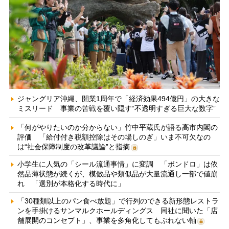
ジャングリア沖縄、開業1周年で「経済効果494億円」の大きな
ミスリード 事業の苦戦を覆い隠す“不透明すぎる巨大な数字”
「何がやりたいのか分からない」竹中平蔵氏が語る高市内閣の
評価 「給付付き税額控除はその場しのぎ」いま不可欠なの
は“社会保障制度の改革議論”と指摘
小学生に人気の「シール流通事情」に変調 「ボンドロ」は依
然品薄状態が続くが、模倣品や類似品が大量流通し一部で値崩
れ 「選別が本格化する時代に」
「30種類以上のパン食べ放題」で行列のできる新形態レストラ
ンを手掛けるサンマルクホールディングス 同社に聞いた「店
舗展開のコンセプト」、事業を多角化してもぶれない軸