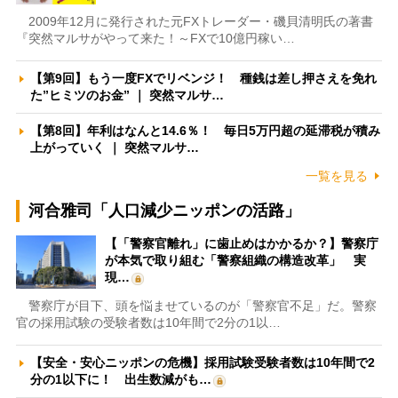
2009年12月に発行された元FXトレーダー・磯貝清明氏の著書
『突然マルサがやって来た！～FXで10億円稼い…
【第9回】もう一度FXでリベンジ！ 種銭は差し押さえを免れ
た”ヒミツのお金” ｜ 突然マルサ…
【第8回】年利はなんと14.6％！ 毎日5万円超の延滞税が積み
上がっていく ｜ 突然マルサ…
一覧を見る
河合雅司「人口減少ニッポンの活路」
【「警察官離れ」に歯止めはかかるか？】警察庁
が本気で取り組む「警察組織の構造改革」 実
現…
警察庁が目下、頭を悩ませているのが「警察官不足」だ。警察
官の採用試験の受験者数は10年間で2分の1以…
【安全・安心ニッポンの危機】採用試験受験者数は10年間で2
分の1以下に！ 出生数減がも…