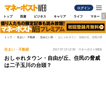
ログイン
トップ
投資
ビジネス
キャリア
ライフ
マネー
トップ
住まい・不動産
住みたい街
おしゃれタウン・自由が丘、住民の脅威
住まい・不動産
2017.07.15 12:30
マネーポストWEB
おしゃれタウン・自由が丘、住民の脅威
は二子玉川の台頭？
Loaded
:
100.00%
/
Unmute