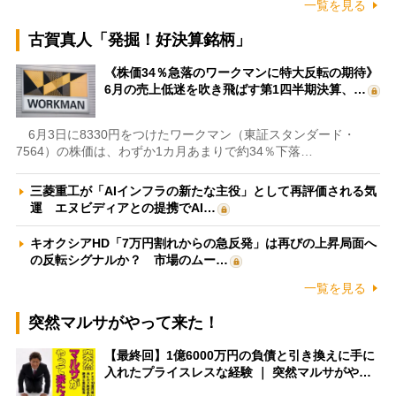
一覧を見る
古賀真人「発掘！好決算銘柄」
《株価34％急落のワークマンに特大反転の期待》
6月の売上低迷を吹き飛ばす第1四半期決算、…
6月3日に8330円をつけたワークマン（東証スタンダード・
7564）の株価は、わずか1カ月あまりで約34％下落…
三菱重工が「AIインフラの新たな主役」として再評価される気
運 エヌビディアとの提携でAI…
キオクシアHD「7万円割れからの急反発」は再びの上昇局面へ
の反転シグナルか？ 市場のムー…
一覧を見る
突然マルサがやって来た！
【最終回】1億6000万円の負債と引き換えに手に
入れたプライスレスな経験 ｜ 突然マルサがや…