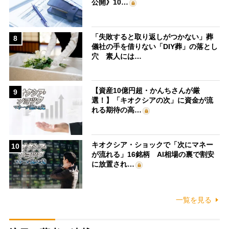
公開》10…
「失敗すると取り返しがつかない」葬
8
儀社の手を借りない「DIY葬」の落とし
穴 素人には…
【資産10億円超・かんちさんが厳
9
選！】「キオクシアの次」に資金が流
れる期待の高…
キオクシア・ショックで「次にマネー
10
が流れる」16銘柄 AI相場の裏で割安
に放置され…
一覧を見る