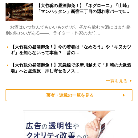
【大竹聡の昼酒御免！】「ネグローニ」「山崎」
「マンハッタン」新宿三丁目の隠れ家バーで1…
お酒はいつ飲んでもいいものだが、昼から飲むお酒にはまた格
別の味わいがある――。ライター・作家の大竹…
【大竹聡の昼酒御免！】今の若者は「なめろう」や「キヌカツ
ギ」を知らないって本当？ 昔の…
【大竹聡の昼酒御免！】京急線で多摩川越えて「川崎の大衆酒
場」へと昼酒旅 押し寄せるノス…
一覧を見る
著者・連載の一覧を見る