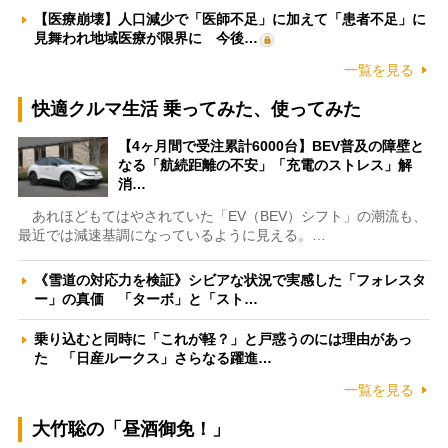
【医療崩壊】人口減少で「医師不足」に加えて「患者不足」に
見舞われ地域医療が限界に 今後…
一覧を見る
快適クルマ生活 乗ってみた、使ってみた
【4ヶ月間で受注累計6000台】BEV普及の障壁と
なる「航続距離の不安」「充電のストレス」解
消…
あれほどもてはやされていた「EV（BEV）シフト」の潮流も、
最近では減速基調になっているように見える。…
《雪道の対応力を検証》シビアな状況で実感した「フォレスタ
ー」の真価 「ターボ」と「スト…
乗り込むと同時に「これが軽？」と戸惑うのには理由があっ
た 「日産ルークス」さらなる躍進…
一覧を見る
大竹聡の「昼酒御免！」