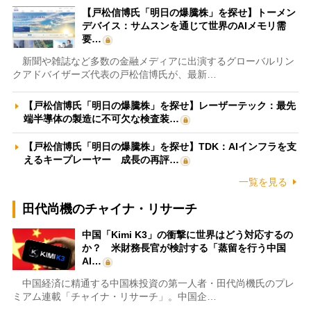
【戸松信博氏「明日の爆騰株」を探せ】トーメン
デバイス：サムスンを通じて世界のAIメモリ需
要…
新聞や雑誌など多数の金融メディアに出演するグローバルリン
クアドバイザーズ代表の戸松信博氏が、最新…
【戸松信博氏「明日の爆騰株」を探せ】レーザーテック：最先
端半導体の製造に不可欠な検査装…
【戸松信博氏「明日の爆騰株」を探せ】TDK：AIインフラを支
えるキープレーヤー 成長の再評…
一覧を見る
田代尚機のチャイナ・リサーチ
中国「Kimi K3」の衝撃に世界はどう対応するの
か？ 米財務長官が検討する「蒸留を行う中国
AI…
中国経済に精通する中国株投資の第一人者・田代尚機氏のプレ
ミアム連載「チャイナ・リサーチ」。中国企…