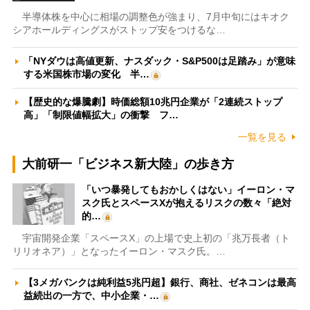
半導体株を中心に相場の調整色が強まり、7月中旬にはキオク
シアホールディングスがストップ安をつけるな…
「NYダウは高値更新、ナスダック・S&P500は足踏み」が意味
する米国株市場の変化 半…
【歴史的な爆騰劇】時価総額10兆円企業が「2連続ストップ
高」「制限値幅拡大」の衝撃 フ…
一覧を見る
大前研一「ビジネス新大陸」の歩き方
「いつ暴発してもおかしくはない」イーロン・マ
スク氏とスペースXが抱えるリスクの数々「絶対
的…
宇宙開発企業「スペースX」の上場で史上初の「兆万長者（ト
リリオネア）」となったイーロン・マスク氏。…
【3メガバンクは純利益5兆円超】銀行、商社、ゼネコンは最高
益続出の一方で、中小企業・…