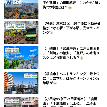
下がる街」の街間格差 これから“輝く
街”の特徴とは？
【特集】東京23区「10年後に不動産価
格が上がる駅・下がる駅」完全ランキ
ング
【川崎市】「武蔵中原」に注目集まる
／「川崎」の治安、「登戸」の水害リ
スクはどう評価される？
【横浜市】ベストランキング 最上位
に「日吉本町」ほかグリーンライン沿
線駅が
【小田急vs京王vs田園都市】「浜田
山」「千歳船橋」は上位、「二子玉