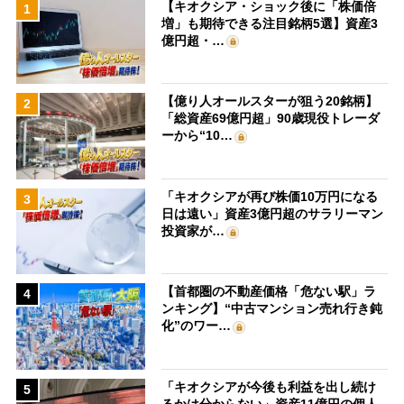
【キオクシア・ショック後に「株価倍
1
増」も期待できる注目銘柄5選】資産3
億円超・…
【億り人オールスターが狙う20銘柄】
2
「総資産69億円超」90歳現役トレーダ
ーから“10…
「キオクシアが再び株価10万円になる
3
日は遠い」資産3億円超のサラリーマン
投資家が…
【首都圏の不動産価格「危ない駅」ラ
4
ンキング】“中古マンション売れ行き鈍
化”のワー…
「キオクシアが今後も利益を出し続け
5
るかは分からない」資産11億円の個人