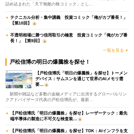
詰め込まれた「天下無敵の株コミック」とし…
テクニカル分析・集中講義 投資コミック「俺がカブ番長！」
【第10回】
不透明相場に勝つ信用取引の極意 投資コミック「俺がカブ番
長！」【第9回】
一覧を見る
戸松信博の明日の爆騰株を探せ！
【戸松信博氏「明日の爆騰株」を探せ】トーメン
デバイス：サムスンを通じて世界のAIメモリ需
要…
新聞や雑誌など多数の金融メディアに出演するグローバルリン
クアドバイザーズ代表の戸松信博氏が、最新…
【戸松信博氏「明日の爆騰株」を探せ】レーザーテック：最先
端半導体の製造に不可欠な検査装…
【戸松信博氏「明日の爆騰株」を探せ】TDK：AIインフラを支