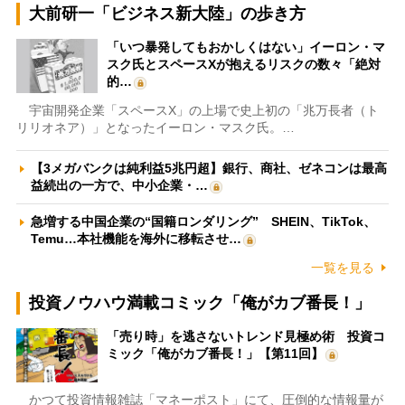
大前研一「ビジネス新大陸」の歩き方
「いつ暴発してもおかしくはない」イーロン・マ
スク氏とスペースXが抱えるリスクの数々「絶対
的…
宇宙開発企業「スペースX」の上場で史上初の「兆万長者（ト
リリオネア）」となったイーロン・マスク氏。…
【3メガバンクは純利益5兆円超】銀行、商社、ゼネコンは最高
益続出の一方で、中小企業・…
急増する中国企業の“国籍ロンダリング” SHEIN、TikTok、
Temu…本社機能を海外に移転させ…
一覧を見る
投資ノウハウ満載コミック「俺がカブ番長！」
「売り時」を逃さないトレンド見極め術 投資コ
ミック「俺がカブ番長！」【第11回】
かつて投資情報雑誌「マネーポスト」にて、圧倒的な情報量が