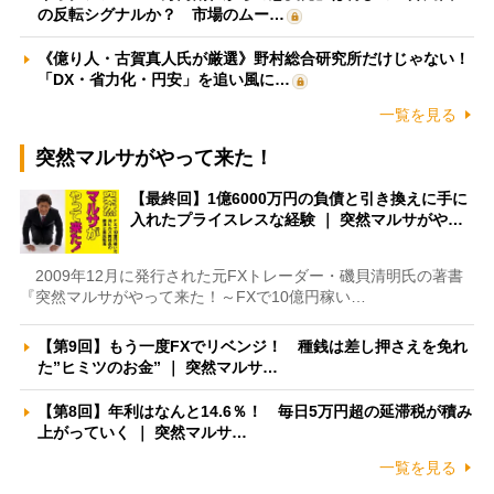
の反転シグナルか？ 市場のムー…
《億り人・古賀真人氏が厳選》野村総合研究所だけじゃない！
「DX・省力化・円安」を追い風に…
一覧を見る
突然マルサがやって来た！
【最終回】1億6000万円の負債と引き換えに手に
入れたプライスレスな経験 ｜ 突然マルサがや…
2009年12月に発行された元FXトレーダー・磯貝清明氏の著書
『突然マルサがやって来た！～FXで10億円稼い…
【第9回】もう一度FXでリベンジ！ 種銭は差し押さえを免れ
た”ヒミツのお金” ｜ 突然マルサ…
【第8回】年利はなんと14.6％！ 毎日5万円超の延滞税が積み
上がっていく ｜ 突然マルサ…
一覧を見る