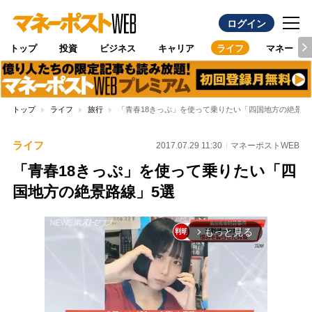
ログイン
トップ
投資
ビジネス
キャリア
ライフ
マネー
トップ
ライフ
旅行
「青春18きっぷ」を使って乗りたい「四国地方の絶景路
ライフ
2017.07.29 11:30
マネーポストWEB
「青春18きっぷ」を使って乗りたい「四
国地方の絶景路線」5選
もっと見る
arrow_forward_ios