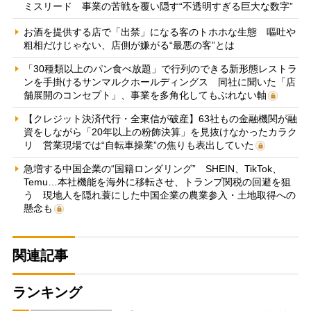
ミスリード 事業の苦戦を覆い隠す“不透明すぎる巨大な数字”
お酒を提供する店で「出禁」になる客のトホホな生態 嘔吐や
粗相だけじゃない、店側が嫌がる“最悪の客”とは
「30種類以上のパン食べ放題」で行列のできる新形態レストラ
ンを手掛けるサンマルクホールディングス 同社に聞いた「店
舗展開のコンセプト」、事業を多角化してもぶれない軸
【クレジット決済代行・全東信が破産】63社もの金融機関が融
資をしながら「20年以上の粉飾決算」を見抜けなかったカラク
リ 営業現場では“自転車操業”の焦りも表出していた
急増する中国企業の“国籍ロンダリング” SHEIN、TikTok、
Temu…本社機能を海外に移転させ、トランプ関税の回避を狙
う 現地人を隠れ蓑にした中国企業の農業参入・土地取得への
懸念も
関連記事
ランキング