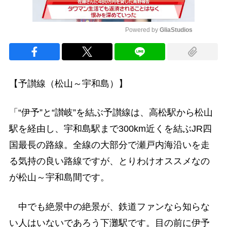
Powered by 
GliaStudios
Mute
【予讃線（松山～宇和島）】
「“伊予”と“讃岐”を結ぶ予讃線は、高松駅から松山
駅を経由し、宇和島駅まで300km近くを結ぶJR四
国最長の路線。全線の大部分で瀬戸内海沿いを走
る気持の良い路線ですが、とりわけオススメなの
が松山～宇和島間です。
中でも絶景中の絶景が、鉄道ファンなら知らな
い人はいないであろう下灘駅です。目の前に伊予