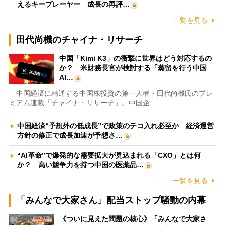
えるキープレーヤー 成長の再評…
一覧を見る
田代尚機のチャイナ・リサーチ
中国「Kimi K3」の衝撃に世界はどう対応するの
か？ 米財務長官が検討する「蒸留を行う中国
AI…
中国経済に精通する中国株投資の第一人者・田代尚機氏のプレ
ミアム連載「チャイナ・リサーチ」。中国企…
中国経済“予想外の低成長”で政策のテコ入れ必至か 経済運営
方針の修正で成長加速が予想さ…
“AI革命”で爆発的な需要拡大が見込まれる「CXO」とは何
か？ 高い競争力を持つ中国の医薬品…
一覧を見る
「みんなで大家さん」配当ストップ騒動の内幕
《ついに見えた問題の核心》「みんなで大家さ