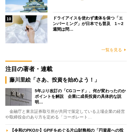
ドライアイスを使わず遺体を保つ「エ
10
ンバーミング」が日本でも普及 1～2
週間は問…
一覧を見る
注目の著者・連載
藤川里絵「さあ、投資を始めよう！」
5年ぶり改訂の「CGコード」、何が変わったのか
ポイントを解説 企業に成長投資の具体的な説
明…
金融庁と東京証券取引所が共同で策定している上場企業の経営
や取締役会のあり方を定める「コーポレート…
【令和のPKOか】GPIFをめぐる片山財務相の「円資産への投