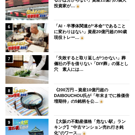
投資家が…
「AI・半導体関連が“本命”であること
6
に変わりはない」資産20億円超の90歳
現役トレー…
「失敗すると取り返しがつかない」葬
7
儀社の手を借りない「DIY葬」の落とし
穴 素人には…
《200万円→資産10億円超の
8
DAIBOUCHOU氏が「年末までに株価倍
増期待」の5銘柄を公…
【大阪の不動産価格「危ない駅」ラン
9
キング】“中古マンション売れ行き鈍
化”のワース…