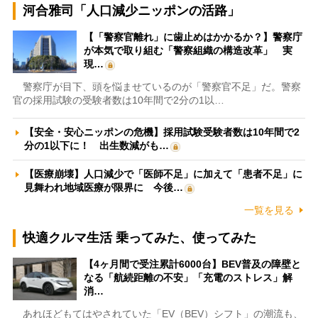
河合雅司「人口減少ニッポンの活路」
【「警察官離れ」に歯止めはかかるか？】警察庁
が本気で取り組む「警察組織の構造改革」 実
現…
警察庁が目下、頭を悩ませているのが「警察官不足」だ。警察
官の採用試験の受験者数は10年間で2分の1以…
【安全・安心ニッポンの危機】採用試験受験者数は10年間で2
分の1以下に！ 出生数減がも…
【医療崩壊】人口減少で「医師不足」に加えて「患者不足」に
見舞われ地域医療が限界に 今後…
一覧を見る
快適クルマ生活 乗ってみた、使ってみた
【4ヶ月間で受注累計6000台】BEV普及の障壁と
なる「航続距離の不安」「充電のストレス」解
消…
あれほどもてはやされていた「EV（BEV）シフト」の潮流も、