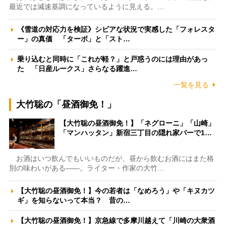
最近では減速基調になっているように見える。…
《雪道の対応力を検証》シビアな状況で実感した「フォレスタ
ー」の真価 「ターボ」と「スト…
乗り込むと同時に「これが軽？」と戸惑うのには理由があっ
た 「日産ルークス」さらなる躍進…
一覧を見る
大竹聡の「昼酒御免！」
【大竹聡の昼酒御免！】「ネグローニ」「山崎」
「マンハッタン」新宿三丁目の隠れ家バーで1…
お酒はいつ飲んでもいいものだが、昼から飲むお酒にはまた格
別の味わいがある――。ライター・作家の大竹…
【大竹聡の昼酒御免！】今の若者は「なめろう」や「キヌカツ
ギ」を知らないって本当？ 昔の…
【大竹聡の昼酒御免！】京急線で多摩川越えて「川崎の大衆酒