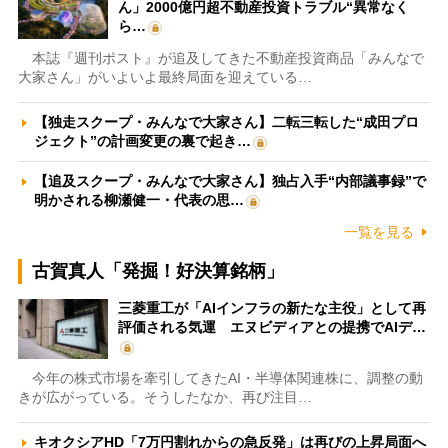
ん」2000億円超不動産投資トラブル“異常なく
ら…
本誌『週刊ポスト』が追及してきた不動産投資商品「みんなで
大家さん」がいよいよ最終局面を迎えている…
【独走スクープ・みんなで大家さん】二転三転した“成田プロ
ジェクト”の計画変更の裏で起き…
【追及スクープ・みんなで大家さん】独占入手“内部議事録”で
明かされる柳瀬健一・代表の思…
一覧を見る
古賀真人「発掘！好決算銘柄」
三菱重工が「AIインフラの新たな主役」として再
評価される気運 エヌビディアとの提携でAIデ…
今年の株式市場を牽引してきたAI・半導体関連株に、調整の動
きが広がっている。そうしたなか、再び注目…
キオクシアHD「7万円割れからの急反発」は再びの上昇局面へ