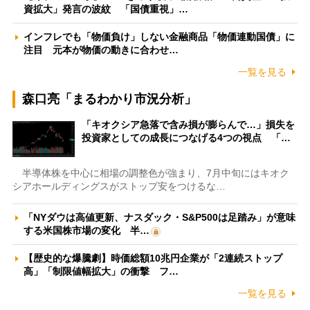
資拡大」発言の波紋 「国債重視」…
インフレでも「物価負け」しない金融商品「物価連動国債」に
注目 元本が物価の動きに合わせ…
一覧を見る
森口亮「まるわかり市況分析」
「キオクシア急落で含み損が膨らんで…」損失を
投資家としての成長につなげる4つの視点 「…
半導体株を中心に相場の調整色が強まり、7月中旬にはキオク
シアホールディングスがストップ安をつけるな…
「NYダウは高値更新、ナスダック・S&P500は足踏み」が意味
する米国株市場の変化 半…
【歴史的な爆騰劇】時価総額10兆円企業が「2連続ストップ
高」「制限値幅拡大」の衝撃 フ…
一覧を見る