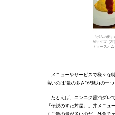
『ポムの樹』
Mサイズ（左
トソースオム
メニューやサービスで様々な特
高いのは“量の多さ”が魅力の一
たとえば、ニンニク醤油ダレで
『伝説のすた丼屋』。丼メニュ
くご飯の量が多いのだ。外食チ