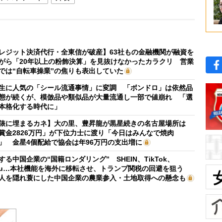
レジット決済代行・全東信が破産】63社もの金融機関が融資を
がら「20年以上の粉飾決算」を見抜けなかったカラクリ 営業
では“自転車操業”の焦りも表出していた
生に人気の「シール流通事情」に変調 「ボンドロ」は依然品
態が続くが、模倣品や類似品が大量流通し一部で値崩れ 「選
本格化する時代に」
俵に埋まるカネ】大の里、豊昇龍が黒星続きの名古屋場所は
賞金2826万円」が下位力士に渡り「今日はみんなで焼肉
」 金星4個配給で協会は年96万円の支出増に
する中国企業の“国籍ロンダリング” SHEIN、TikTok、
mu…本社機能を海外に移転させ、トランプ関税の回避を狙う
人を隠れ蓑にした中国企業の農業参入・土地取得への懸念も