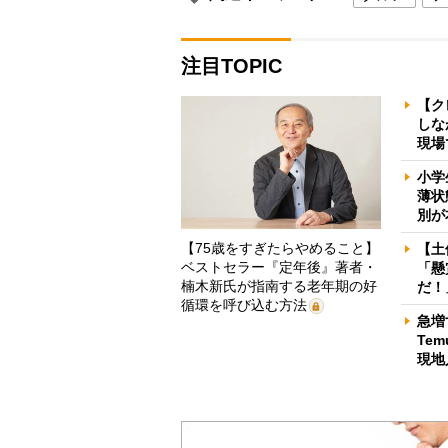
注目TOPIC
【ク
しな
現場
小学
薄状
別が
【75歳をすぎたらやめること】
【土
ベストセラー『定年後』著者・
「懸
楠木新氏が指南する老年期の好
だ！
循環を呼び込む方法
急増
Te
現地