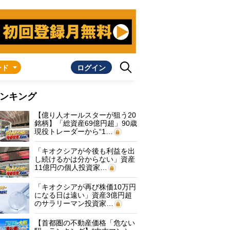
ンド
ログイン
ンキング
【億り人オールスターが狙う20
銘柄】「総資産69億円超」90歳
現役トレーダーから“1…
「キオクシアが今後も利益を出
し続けるかは分からない」資産
11億円の個人投資家…
「キオクシアが再び株価10万円
になる日は遠い」資産3億円超
のサラリーマン投資家…
【首都圏の不動産価格「危ない