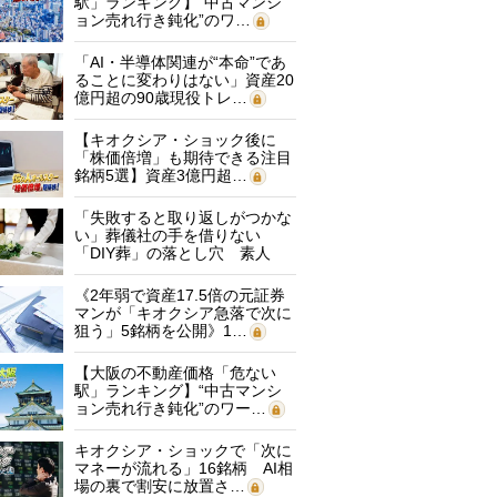
駅」ランキング】“中古マンシ
ョン売れ行き鈍化”のワ…
「AI・半導体関連が“本命”であ
ることに変わりはない」資産20
億円超の90歳現役トレ…
【キオクシア・ショック後に
「株価倍増」も期待できる注目
銘柄5選】資産3億円超…
「失敗すると取り返しがつかな
い」葬儀社の手を借りない
「DIY葬」の落とし穴 素人
に…
《2年弱で資産17.5倍の元証券
マンが「キオクシア急落で次に
狙う」5銘柄を公開》1…
【大阪の不動産価格「危ない
駅」ランキング】“中古マンシ
ョン売れ行き鈍化”のワー…
キオクシア・ショックで「次に
マネーが流れる」16銘柄 AI相
場の裏で割安に放置さ…