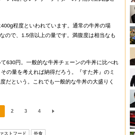
400g程度といわれています。通常の牛丼の場
度なので、1.5倍以上の量です。満腹度は相当なも
て630円。一般的な牛丼チェーンの牛丼に比べれ
、その量を考えれば納得だろう。『すた丼』のミ
g程度だという。これでも一般的な牛丼の大盛りく
2
3
4
ァストフード
外食