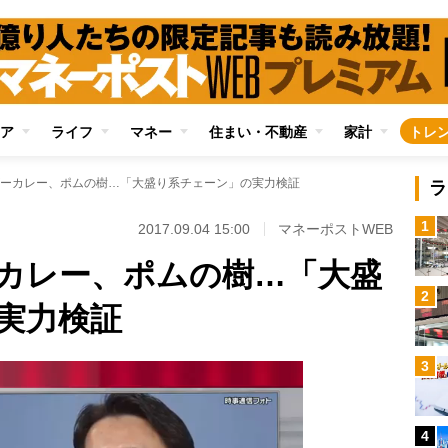
ア
ライフ
マネー
住まい・不動産
家計
トレ
ーカレー、ポムの樹…「大盛り系チェーン」の実力検証
ラ
1
2017.09.04 15:00
マネーポストWEB
カレー、ポムの樹…「大盛
2
実力検証
3
4