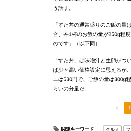
う話す。
「すた丼の通常盛りのご飯の量は
合、丼1杯のお飯の量が250g程
のです」（以下同）
「すた丼」は味噌汁と生卵がつい
ば少々高い価格設定に思えるが
ニは530円で、ご飯の量は300
らいの分量だ。
1
関連キーワード
グルメ
フ