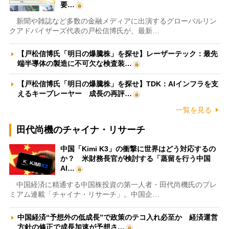
要…
新聞や雑誌など多数の金融メディアに出演するグローバルリン
クアドバイザーズ代表の戸松信博氏が、最新…
【戸松信博氏「明日の爆騰株」を探せ】レーザーテック：最先
端半導体の製造に不可欠な検査装…
【戸松信博氏「明日の爆騰株」を探せ】TDK：AIインフラを支
えるキープレーヤー 成長の再評…
一覧を見る
田代尚機のチャイナ・リサーチ
中国「Kimi K3」の衝撃に世界はどう対応するの
か？ 米財務長官が検討する「蒸留を行う中国
AI…
中国経済に精通する中国株投資の第一人者・田代尚機氏のプレ
ミアム連載「チャイナ・リサーチ」。中国企…
中国経済“予想外の低成長”で政策のテコ入れ必至か 経済運営
方針の修正で成長加速が予想さ…