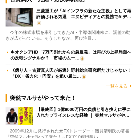
三菱重工が「AIインフラの新たな主役」として再
評価される気運 エヌビディアとの提携でAIデ…
今年の株式市場を牽引してきたAI・半導体関連株に、調整の動
きが広がっている。そうしたなか、再び注目…
キオクシアHD「7万円割れからの急反発」は再びの上昇局面へ
の反転シグナルか？ 市場のムー…
《億り人・古賀真人氏が厳選》野村総合研究所だけじゃない！
「DX・省力化・円安」を追い風に…
一覧を見る
突然マルサがやって来た！
【最終回】1億6000万円の負債と引き換えに手に
入れたプライスレスな経験 ｜ 突然マルサがや…
2009年12月に発行された元FXトレーダー・磯貝清明氏の著書
『突然マルサがやって来た！～FXで10億円稼い…