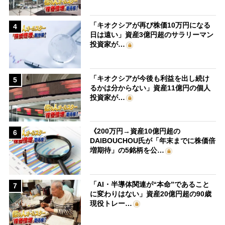
「キオクシアが再び株価10万円になる
4
日は遠い」資産3億円超のサラリーマン
投資家が…
「キオクシアが今後も利益を出し続け
5
るかは分からない」資産11億円の個人
投資家が…
《200万円→資産10億円超の
6
DAIBOUCHOU氏が「年末までに株価倍
増期待」の5銘柄を公…
「AI・半導体関連が“本命”であること
7
に変わりはない」資産20億円超の90歳
現役トレー…