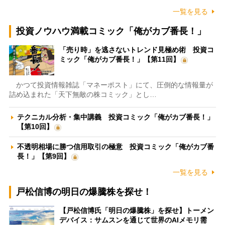
一覧を見る
投資ノウハウ満載コミック「俺がカブ番長！」
「売り時」を逃さないトレンド見極め術 投資コ
ミック「俺がカブ番長！」【第11回】
かつて投資情報雑誌「マネーポスト」にて、圧倒的な情報量が
詰め込まれた「天下無敵の株コミック」とし…
テクニカル分析・集中講義 投資コミック「俺がカブ番長！」
【第10回】
不透明相場に勝つ信用取引の極意 投資コミック「俺がカブ番
長！」【第9回】
一覧を見る
戸松信博の明日の爆騰株を探せ！
【戸松信博氏「明日の爆騰株」を探せ】トーメン
デバイス：サムスンを通じて世界のAIメモリ需