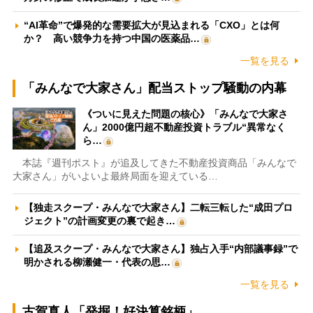
“AI革命”で爆発的な需要拡大が見込まれる「CXO」とは何
か？ 高い競争力を持つ中国の医薬品…
一覧を見る
「みんなで大家さん」配当ストップ騒動の内幕
《ついに見えた問題の核心》「みんなで大家さ
ん」2000億円超不動産投資トラブル“異常なく
ら…
本誌『週刊ポスト』が追及してきた不動産投資商品「みんなで
大家さん」がいよいよ最終局面を迎えている…
【独走スクープ・みんなで大家さん】二転三転した“成田プロ
ジェクト”の計画変更の裏で起き…
【追及スクープ・みんなで大家さん】独占入手“内部議事録”で
明かされる柳瀬健一・代表の思…
一覧を見る
古賀真人「発掘！好決算銘柄」