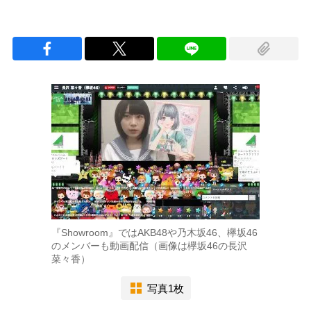
『Showroom』ではAKB48や乃木坂46、欅坂46
のメンバーも動画配信（画像は欅坂46の長沢
菜々香）
写真1枚