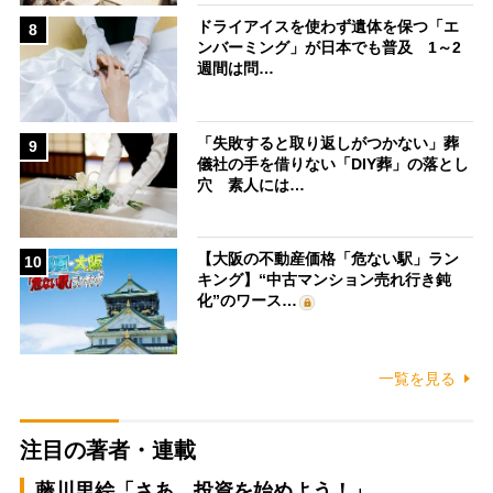
ドライアイスを使わず遺体を保つ「エ
8
ンバーミング」が日本でも普及 1～2
週間は問…
「失敗すると取り返しがつかない」葬
9
儀社の手を借りない「DIY葬」の落とし
穴 素人には…
【大阪の不動産価格「危ない駅」ラン
10
キング】“中古マンション売れ行き鈍
化”のワース…
一覧を見る
注目の著者・連載
藤川里絵「さあ、投資を始めよう！」