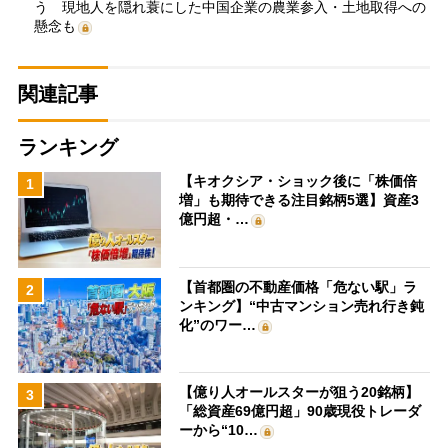
う 現地人を隠れ蓑にした中国企業の農業参入・土地取得への
懸念も
関連記事
ランキング
【キオクシア・ショック後に「株価倍
1
増」も期待できる注目銘柄5選】資産3
億円超・…
【首都圏の不動産価格「危ない駅」ラ
2
ンキング】“中古マンション売れ行き鈍
化”のワー…
【億り人オールスターが狙う20銘柄】
3
「総資産69億円超」90歳現役トレーダ
ーから“10…