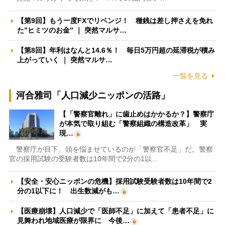
【第9回】もう一度FXでリベンジ！ 種銭は差し押さえを免れ
た”ヒミツのお金” ｜ 突然マルサ…
【第8回】年利はなんと14.6％！ 毎日5万円超の延滞税が積み
上がっていく ｜ 突然マルサ…
一覧を見る
河合雅司「人口減少ニッポンの活路」
【「警察官離れ」に歯止めはかかるか？】警察庁
が本気で取り組む「警察組織の構造改革」 実
現…
警察庁が目下、頭を悩ませているのが「警察官不足」だ。警察
官の採用試験の受験者数は10年間で2分の1以…
【安全・安心ニッポンの危機】採用試験受験者数は10年間で2
分の1以下に！ 出生数減がも…
【医療崩壊】人口減少で「医師不足」に加えて「患者不足」に
見舞われ地域医療が限界に 今後…