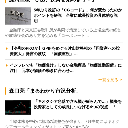
5年ぶり改訂の「CGコード」、何が変わったのか
ポイントを解説 企業に成長投資の具体的な説
明…
金融庁と東京証券取引所が共同で策定している上場企業の経営
や取締役会のあり方を定める「コーポレート…
【令和のPKOか】GPIFをめぐる片山財務相の「円資産への投
資拡大」発言の波紋 「国債重視」…
インフレでも「物価負け」しない金融商品「物価連動国債」に
注目 元本が物価の動きに合わせ…
一覧を見る
森口亮「まるわかり市況分析」
「キオクシア急落で含み損が膨らんで…」損失を
投資家としての成長につなげる4つの視点 「…
半導体株を中心に相場の調整色が強まり、7月中旬にはキオク
シアホールディングスがストップ安をつけるな…