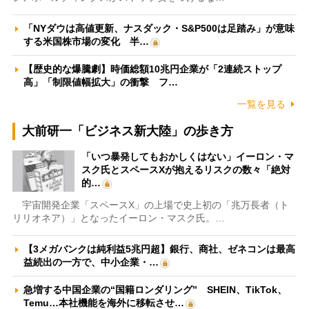
「NYダウは高値更新、ナスダック・S&P500は足踏み」が意味
する米国株市場の変化 半…
【歴史的な爆騰劇】時価総額10兆円企業が「2連続ストップ
高」「制限値幅拡大」の衝撃 フ…
一覧を見る
大前研一「ビジネス新大陸」の歩き方
「いつ暴発してもおかしくはない」イーロン・マ
スク氏とスペースXが抱えるリスクの数々「絶対
的…
宇宙開発企業「スペースX」の上場で史上初の「兆万長者（ト
リリオネア）」となったイーロン・マスク氏。…
【3メガバンクは純利益5兆円超】銀行、商社、ゼネコンは最高
益続出の一方で、中小企業・…
急増する中国企業の“国籍ロンダリング” SHEIN、TikTok、
Temu…本社機能を海外に移転させ…