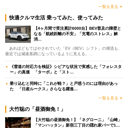
一覧を見る
快適クルマ生活 乗ってみた、使ってみた
【4ヶ月間で受注累計6000台】BEV普及の障壁と
なる「航続距離の不安」「充電のストレス」解
消…
あれほどもてはやされていた「EV（BEV）シフト」の潮流も、
最近では減速基調になっているように見える。…
《雪道の対応力を検証》シビアな状況で実感した「フォレスタ
ー」の真価 「ターボ」と「スト…
乗り込むと同時に「これが軽？」と戸惑うのには理由があっ
た 「日産ルークス」さらなる躍進…
一覧を見る
大竹聡の「昼酒御免！」
【大竹聡の昼酒御免！】「ネグローニ」「山崎」
「マンハッタン」新宿三丁目の隠れ家バーで1…