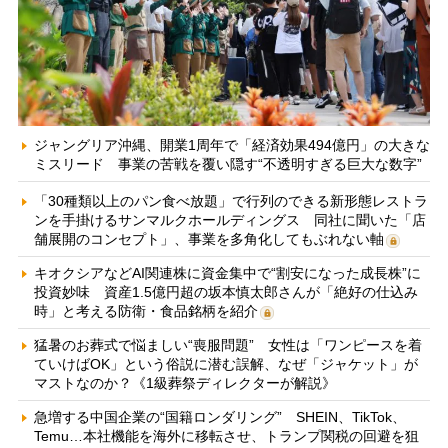
ジャングリア沖縄、開業1周年で「経済効果494億円」の大きな
ミスリード 事業の苦戦を覆い隠す“不透明すぎる巨大な数字”
「30種類以上のパン食べ放題」で行列のできる新形態レストラ
ンを手掛けるサンマルクホールディングス 同社に聞いた「店
舗展開のコンセプト」、事業を多角化してもぶれない軸
キオクシアなどAI関連株に資金集中で“割安になった成長株”に
投資妙味 資産1.5億円超の坂本慎太郎さんが「絶好の仕込み
時」と考える防衛・食品銘柄を紹介
猛暑のお葬式で悩ましい“喪服問題” 女性は「ワンピースを着
ていけばOK」という俗説に潜む誤解、なぜ「ジャケット」が
マストなのか？《1級葬祭ディレクターが解説》
急増する中国企業の“国籍ロンダリング” SHEIN、TikTok、
Temu…本社機能を海外に移転させ、トランプ関税の回避を狙