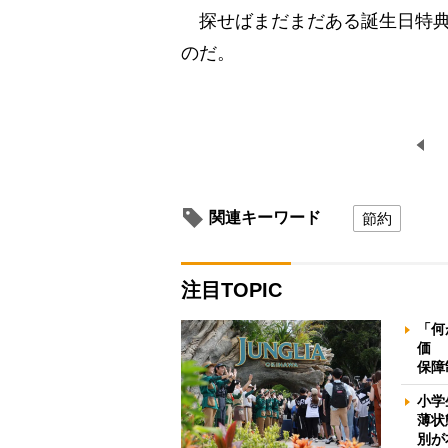
探せばまだまだある誕生日特典
のだ。
関連キーワード
節約
注目TOPIC
「何
価 
保障
小学
薄状
別が