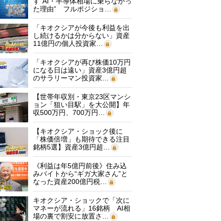
す“AI・半導体相場に乗らなかっ
た理由” フルポジショ…
「キオクシアが今後も利益を出
し続けるかは分からない」資産
11億円の個人投資家…
「キオクシアが再び株価10万円
になる日は遠い」資産3億円超
のサラリーマン投資家…
【世帯年収別・東京23区マンシ
ョン「狙い目駅」を大公開】年
収500万円、700万円…
【キオクシア・ショック後に
「株価倍増」も期待できる注目
銘柄5選】資産3億円超…
《利益は年5億円前後》住み込
みバイトから“ギガ大家さん”と
なった資産200億円税…
キオクシア・ショックで「次に
マネーが流れる」16銘柄 AI相
場の裏で割安に放置さ…