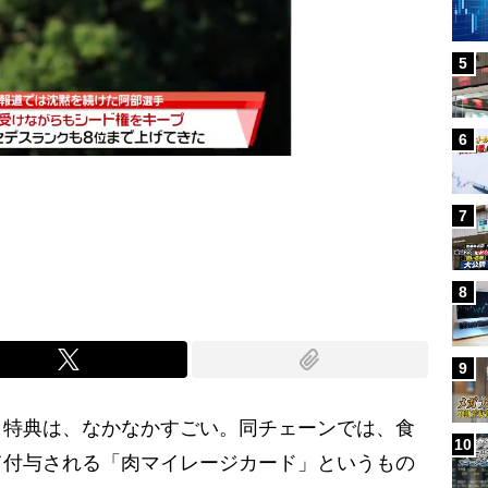
5
6
7
Mute
8
9
日特典は、なかなかすごい。同チェーンでは、食
10
て付与される「肉マイレージカード」というもの