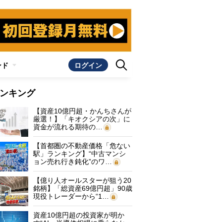
ンド
ログイン
ンキング
【資産10億円超・かんちさんが
厳選！】「キオクシアの次」に
資金が流れる期待の…
【首都圏の不動産価格「危ない
駅」ランキング】“中古マンシ
ョン売れ行き鈍化”のワ…
【億り人オールスターが狙う20
銘柄】「総資産69億円超」90歳
現役トレーダーから“1…
資産10億円超の投資家が明か