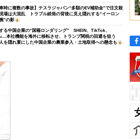
車時に複数の事故】テスラジャパン“多額のEV補助金”で注文殺
現場は大混乱 トラブル続発の背後に見え隠れする“イーロン
腕”の影
する中国企業の“国籍ロンダリング” SHEIN、TikTok、
mu…本社機能を海外に移転させ、トランプ関税の回避を狙う
人を隠れ蓑にした中国企業の農業参入・土地取得への懸念も