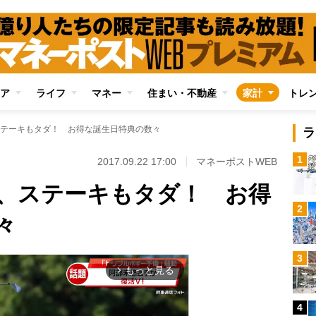
ア
ライフ
マネー
住まい・不動産
家計
トレ
テーキもタダ！ お得な誕生日特典の数々
ラ
1
2017.09.22 17:00
マネーポストWEB
、ステーキもタダ！ お得
2
々
3
もっと見る
arrow_forward_ios
4