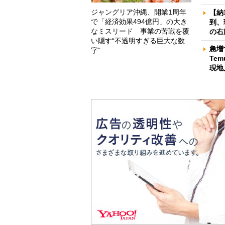
ジャングリア沖縄、開業1周年
【納
で「経済効果494億円」の大き
到、
なミスリード 事業の苦戦を覆
の右
い隠す“不透明すぎる巨大な数
急増
字”
Te
現地