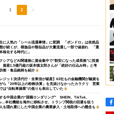
1
2
生に人気の「シール流通事情」に変調 「ボンドロ」は依然品
態が続くが、模倣品や類似品が大量流通し一部で値崩れ 「選
本格化する時代に」
クシアなどAI関連株に資金集中で“割安になった成長株”に投資
 資産1.5億円超の坂本慎太郎さんが「絶好の仕込み時」と考
防衛・食品銘柄を紹介
レジット決済代行・全東信が破産】63社もの金融機関が融資を
がら「20年以上の粉飾決算」を見抜けなかったカラクリ 営業
では“自転車操業”の焦りも表出していた
する中国企業の“国籍ロンダリング” SHEIN、TikTok、
mu…本社機能を海外に移転させ、トランプ関税の回避を狙う
人を隠れ蓑にした中国企業の農業参入・土地取得への懸念も