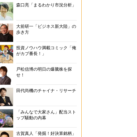
森口亮「まるわかり市況分析」
大前研一「ビジネス新大陸」の
歩き方
投資ノウハウ満載コミック「俺
がカブ番長！」
戸松信博の明日の爆騰株を探
せ！
田代尚機のチャイナ・リサーチ
「みんなで大家さん」配当スト
ップ騒動の内幕
古賀真人「発掘！好決算銘柄」