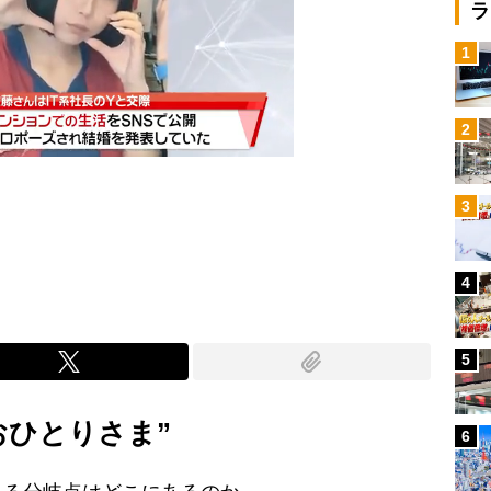
ラ
1
2
3
Mute
4
5
おひとりさま”
6