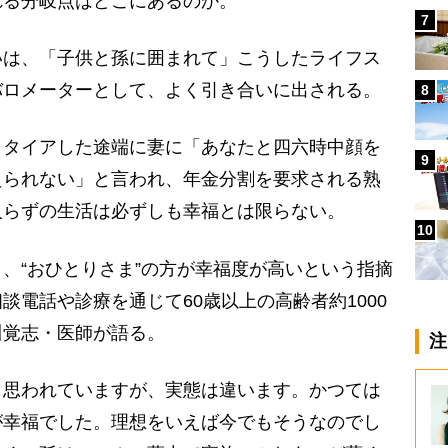
る分岐点はどこにあるのか。
7
いは、「子供と孫に囲まれて」こうしたライフス
バロメーターとして、よく引き合いに出される。
8
タイアした途端に妻に「あなたと四六時中顔を
9
えられない」と言われ、年金分割を要求される熟
入らずの生活は必ずしも幸福とは限らない。
10
、“おひとりさま”の方が幸福度が高いという指摘
談電話や診療を通じて60歳以上の高齢者約1000
川覚志・医師が語る。
注
と思われていますが、実態は違います。かつては
が幸福でした。理想をいえば今でもそうなのでし