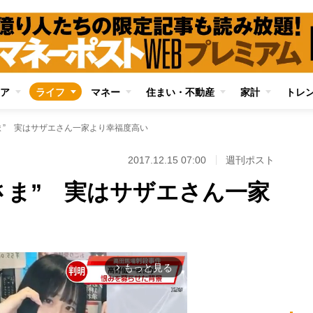
ア
ライフ
マネー
住まい・不動産
家計
トレ
ま” 実はサザエさん一家より幸福度高い
2017.12.15 07:00
週刊ポスト
さま” 実はサザエさん一家
もっと見る
arrow_forward_ios