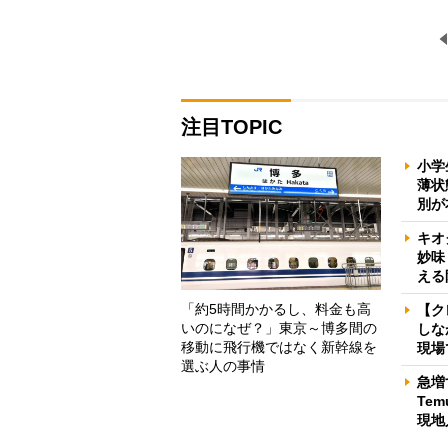
注目TOPIC
小学
薄状
別が
キオ
妙味
える
「約5時間かかるし、料金も高
【ク
いのになぜ？」東京～博多間の
しな
移動に飛行機ではなく新幹線を
現場
選ぶ人の事情
急増
Te
現地