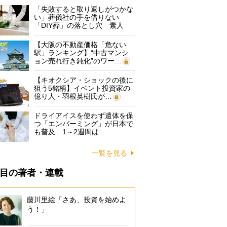
「失敗すると取り返しがつかな
い」葬儀社の手を借りない
「DIY葬」の落とし穴 素人
に…
【大阪の不動産価格「危ない
駅」ランキング】“中古マンシ
ョン売れ行き鈍化”のワー…
【キオクシア・ショックの後に
狙う5銘柄】イベント投資家の
億り人・羽根英樹氏が…
ドライアイスを使わず遺体を保
つ「エンバーミング」が日本で
も普及 1～2週間は…
一覧を見る
目の著者・連載
藤川里絵「さあ、投資を始めよ
う！」