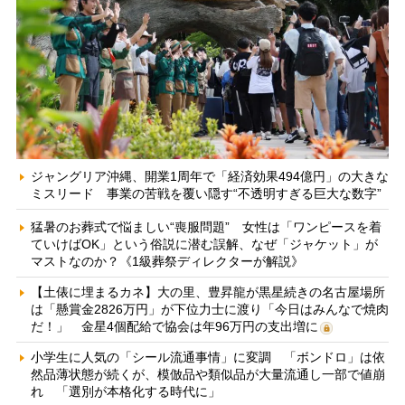
ジャングリア沖縄、開業1周年で「経済効果494億円」の大きな
ミスリード 事業の苦戦を覆い隠す“不透明すぎる巨大な数字”
猛暑のお葬式で悩ましい“喪服問題” 女性は「ワンピースを着
ていけばOK」という俗説に潜む誤解、なぜ「ジャケット」が
マストなのか？《1級葬祭ディレクターが解説》
【土俵に埋まるカネ】大の里、豊昇龍が黒星続きの名古屋場所
は「懸賞金2826万円」が下位力士に渡り「今日はみんなで焼肉
だ！」 金星4個配給で協会は年96万円の支出増に
小学生に人気の「シール流通事情」に変調 「ボンドロ」は依
然品薄状態が続くが、模倣品や類似品が大量流通し一部で値崩
れ 「選別が本格化する時代に」