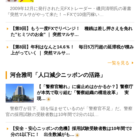
2009年12月に発行された元FXトレーダー・磯貝清明氏の著書
『突然マルサがやって来た！～FXで10億円稼い…
【第9回】もう一度FXでリベンジ！ 種銭は差し押さえを免れ
た”ヒミツのお金” ｜ 突然マルサ…
【第8回】年利はなんと14.6％！ 毎日5万円超の延滞税が積み
上がっていく ｜ 突然マルサ…
一覧を見る
河合雅司「人口減少ニッポンの活路」
【「警察官離れ」に歯止めはかかるか？】警察庁
が本気で取り組む「警察組織の構造改革」 実
現…
警察庁が目下、頭を悩ませているのが「警察官不足」だ。警察
官の採用試験の受験者数は10年間で2分の1以…
【安全・安心ニッポンの危機】採用試験受験者数は10年間で2
分の1以下に！ 出生数減がも…