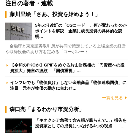
注目の著者・連載
藤川里絵「さあ、投資を始めよう！」
5年ぶり改訂の「CGコード」、何が変わったのか
ポイントを解説 企業に成長投資の具体的な説
明…
金融庁と東京証券取引所が共同で策定している上場企業の経営
や取締役会のあり方を定める「コーポレート…
【令和のPKOか】GPIFをめぐる片山財務相の「円資産への投
資拡大」発言の波紋 「国債重視」…
インフレでも「物価負け」しない金融商品「物価連動国債」に
注目 元本が物価の動きに合わせ…
一覧を見る
森口亮「まるわかり市況分析」
「キオクシア急落で含み損が膨らんで…」損失を
投資家としての成長につなげる4つの視点 「…