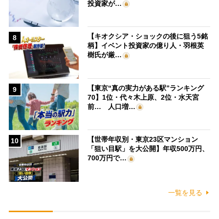
投資家が…
【キオクシア・ショックの後に狙う5銘
8
柄】イベント投資家の億り人・羽根英
樹氏が厳…
【東京“真の実力がある駅”ランキング
9
70】1位・代々木上原、2位・水天宮
前… 人口増…
【世帯年収別・東京23区マンション
10
「狙い目駅」を大公開】年収500万円、
700万円で…
一覧を見る