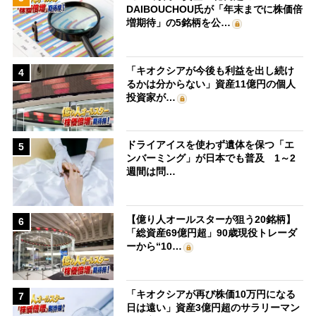
DAIBOUCHOU氏が「年末までに株価倍
増期待」の5銘柄を公…
「キオクシアが今後も利益を出し続け
4
るかは分からない」資産11億円の個人
投資家が…
ドライアイスを使わず遺体を保つ「エ
5
ンバーミング」が日本でも普及 1～2
週間は問…
【億り人オールスターが狙う20銘柄】
6
「総資産69億円超」90歳現役トレーダ
ーから“10…
「キオクシアが再び株価10万円になる
7
日は遠い」資産3億円超のサラリーマン