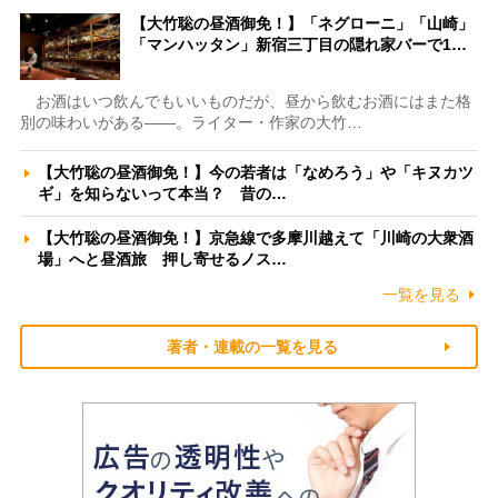
【大竹聡の昼酒御免！】「ネグローニ」「山崎」
「マンハッタン」新宿三丁目の隠れ家バーで1…
お酒はいつ飲んでもいいものだが、昼から飲むお酒にはまた格
別の味わいがある――。ライター・作家の大竹…
【大竹聡の昼酒御免！】今の若者は「なめろう」や「キヌカツ
ギ」を知らないって本当？ 昔の…
【大竹聡の昼酒御免！】京急線で多摩川越えて「川崎の大衆酒
場」へと昼酒旅 押し寄せるノス…
一覧を見る
著者・連載の一覧を見る