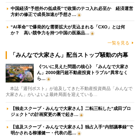
中国経済“予想外の低成長”で政策のテコ入れ必至か 経済運営
方針の修正で成長加速が予想さ…
“AI革命”で爆発的な需要拡大が見込まれる「CXO」とは何
か？ 高い競争力を持つ中国の医薬品…
一覧を見る
「みんなで大家さん」配当ストップ騒動の内幕
《ついに見えた問題の核心》「みんなで大家さ
ん」2000億円超不動産投資トラブル“異常なく
ら…
本誌『週刊ポスト』が追及してきた不動産投資商品「みんなで
大家さん」がいよいよ最終局面を迎えている…
【独走スクープ・みんなで大家さん】二転三転した“成田プロ
ジェクト”の計画変更の裏で起き…
【追及スクープ・みんなで大家さん】独占入手“内部議事録”で
明かされる柳瀬健一・代表の思…