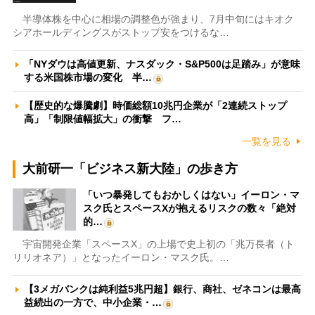
半導体株を中心に相場の調整色が強まり、7月中旬にはキオク
シアホールディングスがストップ安をつけるな…
「NYダウは高値更新、ナスダック・S&P500は足踏み」が意味
する米国株市場の変化 半…
【歴史的な爆騰劇】時価総額10兆円企業が「2連続ストップ
高」「制限値幅拡大」の衝撃 フ…
一覧を見る
大前研一「ビジネス新大陸」の歩き方
「いつ暴発してもおかしくはない」イーロン・マ
スク氏とスペースXが抱えるリスクの数々「絶対
的…
宇宙開発企業「スペースX」の上場で史上初の「兆万長者（ト
リリオネア）」となったイーロン・マスク氏。…
【3メガバンクは純利益5兆円超】銀行、商社、ゼネコンは最高
益続出の一方で、中小企業・…