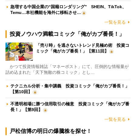
急増する中国企業の“国籍ロンダリング” SHEIN、TikTok、
Temu…本社機能を海外に移転させ…
一覧を見る
投資ノウハウ満載コミック「俺がカブ番長！」
「売り時」を逃さないトレンド見極め術 投資コ
ミック「俺がカブ番長！」【第11回】
かつて投資情報雑誌「マネーポスト」にて、圧倒的な情報量が
詰め込まれた「天下無敵の株コミック」とし…
テクニカル分析・集中講義 投資コミック「俺がカブ番長！」
【第10回】
不透明相場に勝つ信用取引の極意 投資コミック「俺がカブ番
長！」【第9回】
一覧を見る
戸松信博の明日の爆騰株を探せ！