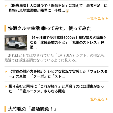
【医療崩壊】人口減少で「医師不足」に加えて「患者不足」に
見舞われ地域医療が限界に 今後…
一覧を見る
快適クルマ生活 乗ってみた、使ってみた
【4ヶ月間で受注累計6000台】BEV普及の障壁と
なる「航続距離の不安」「充電のストレス」解
消…
あれほどもてはやされていた「EV（BEV）シフト」の潮流も、
最近では減速基調になっているように見える。…
《雪道の対応力を検証》シビアな状況で実感した「フォレスタ
ー」の真価 「ターボ」と「スト…
乗り込むと同時に「これが軽？」と戸惑うのには理由があっ
た 「日産ルークス」さらなる躍進…
一覧を見る
大竹聡の「昼酒御免！」