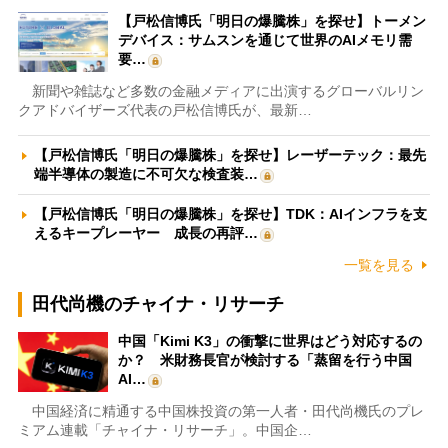
【戸松信博氏「明日の爆騰株」を探せ】トーメン
デバイス：サムスンを通じて世界のAIメモリ需
要…
新聞や雑誌など多数の金融メディアに出演するグローバルリン
クアドバイザーズ代表の戸松信博氏が、最新…
【戸松信博氏「明日の爆騰株」を探せ】レーザーテック：最先
端半導体の製造に不可欠な検査装…
【戸松信博氏「明日の爆騰株」を探せ】TDK：AIインフラを支
えるキープレーヤー 成長の再評…
一覧を見る
田代尚機のチャイナ・リサーチ
中国「Kimi K3」の衝撃に世界はどう対応するの
か？ 米財務長官が検討する「蒸留を行う中国
AI…
中国経済に精通する中国株投資の第一人者・田代尚機氏のプレ
ミアム連載「チャイナ・リサーチ」。中国企…