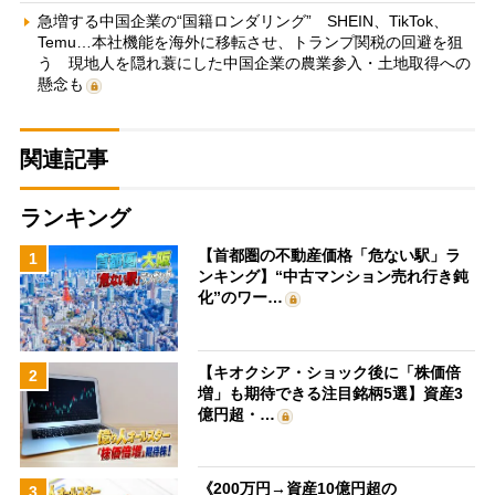
急増する中国企業の“国籍ロンダリング” SHEIN、TikTok、
Temu…本社機能を海外に移転させ、トランプ関税の回避を狙
う 現地人を隠れ蓑にした中国企業の農業参入・土地取得への
懸念も
関連記事
ランキング
【首都圏の不動産価格「危ない駅」ラ
1
ンキング】“中古マンション売れ行き鈍
化”のワー…
【キオクシア・ショック後に「株価倍
2
増」も期待できる注目銘柄5選】資産3
億円超・…
《200万円→資産10億円超の
3