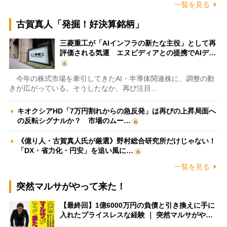
一覧を見る
古賀真人「発掘！好決算銘柄」
三菱重工が「AIインフラの新たな主役」として再
評価される気運 エヌビディアとの提携でAIデ…
今年の株式市場を牽引してきたAI・半導体関連株に、調整の動
きが広がっている。そうしたなか、再び注目…
キオクシアHD「7万円割れからの急反発」は再びの上昇局面へ
の反転シグナルか？ 市場のムー…
《億り人・古賀真人氏が厳選》野村総合研究所だけじゃない！
「DX・省力化・円安」を追い風に…
一覧を見る
突然マルサがやって来た！
【最終回】1億6000万円の負債と引き換えに手に
入れたプライスレスな経験 ｜ 突然マルサがや…