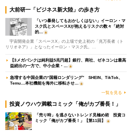
大前研一「ビジネス新大陸」の歩き方
「いつ暴発してもおかしくはない」イーロン・マ
スク氏とスペースXが抱えるリスクの数々「絶対
的…
宇宙開発企業「スペースX」の上場で史上初の「兆万長者（ト
リリオネア）」となったイーロン・マスク氏。…
【3メガバンクは純利益5兆円超】銀行、商社、ゼネコンは最高
益続出の一方で、中小企業・…
急増する中国企業の“国籍ロンダリング” SHEIN、TikTok、
Temu…本社機能を海外に移転させ…
一覧を見る
投資ノウハウ満載コミック「俺がカブ番長！」
「売り時」を逃さないトレンド見極め術 投資コ
ミック「俺がカブ番長！」【第11回】