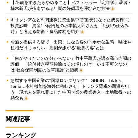
【75歳をすぎたらやめること】ベストセラー『定年後』著者・
楠木新氏が指南する老年期の好循環を呼び込む方法
キオクシアなどAI関連株に資金集中で“割安になった成長株”に
投資妙味 資産1.5億円超の坂本慎太郎さんが「絶好の仕込み
時」と考える防衛・食品銘柄を紹介
お酒を提供する店で「出禁」になる客のトホホな生態 嘔吐や
粗相だけじゃない、店側が嫌がる“最悪の客”とは
「何がやりたいのか分からない」竹中平蔵氏が語る高市内閣の
評価 「給付付き税額控除はその場しのぎ」いま不可欠なの
は“社会保障制度の改革議論”と指摘
急増する中国企業の“国籍ロンダリング” SHEIN、TikTok、
Temu…本社機能を海外に移転させ、トランプ関税の回避を狙
う 現地人を隠れ蓑にした中国企業の農業参入・土地取得への
懸念も
関連記事
ランキング