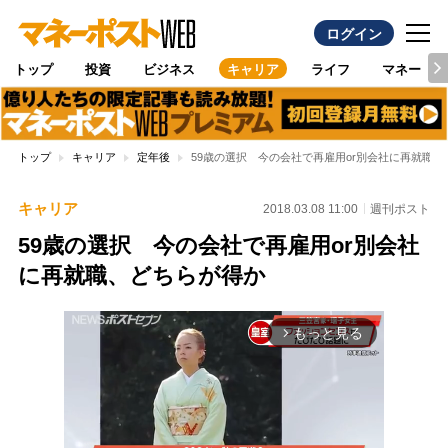
ログイン
トップ
投資
ビジネス
キャリア
ライフ
マネー
トップ
キャリア
定年後
59歳の選択 今の会社で再雇用or別会社に再就職
キャリア
2018.03.08 11:00
週刊ポスト
59歳の選択 今の会社で再雇用or別会社
に再就職、どちらが得か
もっと見る
arrow_forward_ios