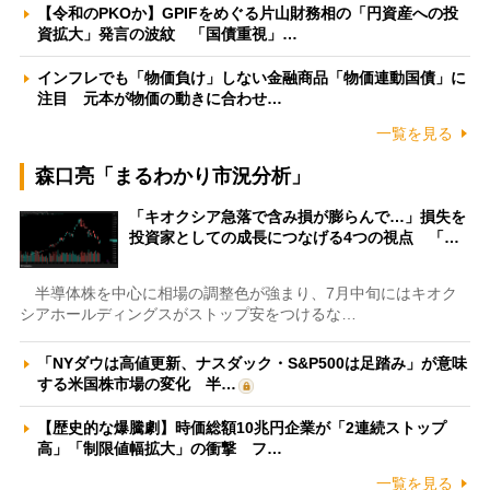
【令和のPKOか】GPIFをめぐる片山財務相の「円資産への投
資拡大」発言の波紋 「国債重視」…
インフレでも「物価負け」しない金融商品「物価連動国債」に
注目 元本が物価の動きに合わせ…
一覧を見る
森口亮「まるわかり市況分析」
「キオクシア急落で含み損が膨らんで…」損失を
投資家としての成長につなげる4つの視点 「…
半導体株を中心に相場の調整色が強まり、7月中旬にはキオク
シアホールディングスがストップ安をつけるな…
「NYダウは高値更新、ナスダック・S&P500は足踏み」が意味
する米国株市場の変化 半…
【歴史的な爆騰劇】時価総額10兆円企業が「2連続ストップ
高」「制限値幅拡大」の衝撃 フ…
一覧を見る