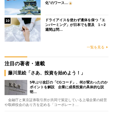
化”のワース…
ドライアイスを使わず遺体を保つ「エ
10
ンバーミング」が日本でも普及 1～2
週間は問…
一覧を見る
注目の著者・連載
藤川里絵「さあ、投資を始めよう！」
5年ぶり改訂の「CGコード」、何が変わったのか
ポイントを解説 企業に成長投資の具体的な説
明…
金融庁と東京証券取引所が共同で策定している上場企業の経営
や取締役会のあり方を定める「コーポレート…