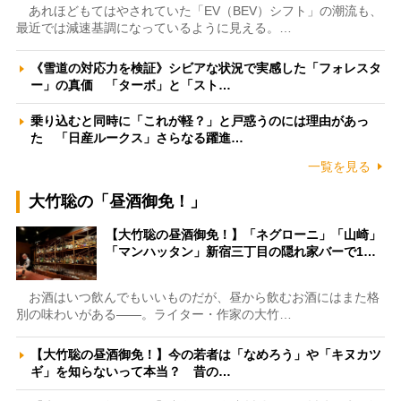
あれほどもてはやされていた「EV（BEV）シフト」の潮流も、
最近では減速基調になっているように見える。…
《雪道の対応力を検証》シビアな状況で実感した「フォレスタ
ー」の真価 「ターボ」と「スト…
乗り込むと同時に「これが軽？」と戸惑うのには理由があっ
た 「日産ルークス」さらなる躍進…
一覧を見る
大竹聡の「昼酒御免！」
【大竹聡の昼酒御免！】「ネグローニ」「山崎」
「マンハッタン」新宿三丁目の隠れ家バーで1…
お酒はいつ飲んでもいいものだが、昼から飲むお酒にはまた格
別の味わいがある――。ライター・作家の大竹…
【大竹聡の昼酒御免！】今の若者は「なめろう」や「キヌカツ
ギ」を知らないって本当？ 昔の…