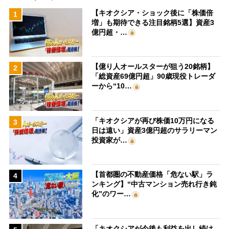
【キオクシア・ショック後に「株価倍
1
増」も期待できる注目銘柄5選】資産3
億円超・…
【億り人オールスターが狙う20銘柄】
2
「総資産69億円超」90歳現役トレーダ
ーから“10…
「キオクシアが再び株価10万円になる
3
日は遠い」資産3億円超のサラリーマン
投資家が…
【首都圏の不動産価格「危ない駅」ラ
4
ンキング】“中古マンション売れ行き鈍
化”のワー…
「キオクシアが今後も利益を出し続け