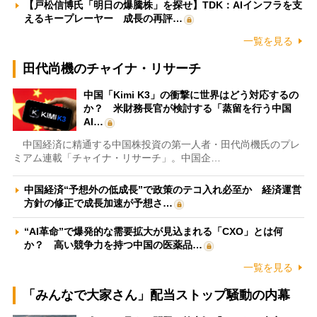
【戸松信博氏「明日の爆騰株」を探せ】TDK：AIインフラを支
えるキープレーヤー 成長の再評…
一覧を見る
田代尚機のチャイナ・リサーチ
中国「Kimi K3」の衝撃に世界はどう対応するの
か？ 米財務長官が検討する「蒸留を行う中国
AI…
中国経済に精通する中国株投資の第一人者・田代尚機氏のプレ
ミアム連載「チャイナ・リサーチ」。中国企…
中国経済“予想外の低成長”で政策のテコ入れ必至か 経済運営
方針の修正で成長加速が予想さ…
“AI革命”で爆発的な需要拡大が見込まれる「CXO」とは何
か？ 高い競争力を持つ中国の医薬品…
一覧を見る
「みんなで大家さん」配当ストップ騒動の内幕