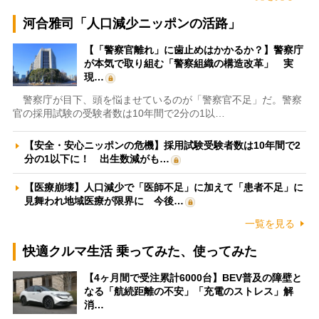
河合雅司「人口減少ニッポンの活路」
【「警察官離れ」に歯止めはかかるか？】警察庁
が本気で取り組む「警察組織の構造改革」 実
現…
警察庁が目下、頭を悩ませているのが「警察官不足」だ。警察
官の採用試験の受験者数は10年間で2分の1以…
【安全・安心ニッポンの危機】採用試験受験者数は10年間で2
分の1以下に！ 出生数減がも…
【医療崩壊】人口減少で「医師不足」に加えて「患者不足」に
見舞われ地域医療が限界に 今後…
一覧を見る
快適クルマ生活 乗ってみた、使ってみた
【4ヶ月間で受注累計6000台】BEV普及の障壁と
なる「航続距離の不安」「充電のストレス」解
消…