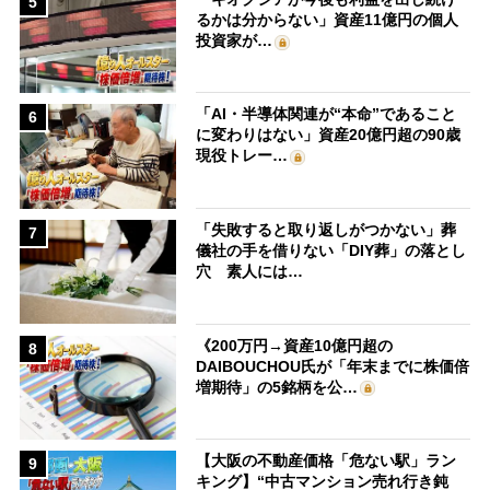
5
るかは分からない」資産11億円の個人
投資家が…
「AI・半導体関連が“本命”であること
6
に変わりはない」資産20億円超の90歳
現役トレー…
「失敗すると取り返しがつかない」葬
7
儀社の手を借りない「DIY葬」の落とし
穴 素人には…
《200万円→資産10億円超の
8
DAIBOUCHOU氏が「年末までに株価倍
増期待」の5銘柄を公…
【大阪の不動産価格「危ない駅」ラン
9
キング】“中古マンション売れ行き鈍