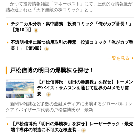
かつて投資情報雑誌「マネーポスト」にて、圧倒的な情報量が
詰め込まれた「天下無敵の株コミック」とし…
テクニカル分析・集中講義 投資コミック「俺がカブ番長！」
【第10回】
不透明相場に勝つ信用取引の極意 投資コミック「俺がカブ番
長！」【第9回】
一覧を見る
戸松信博の明日の爆騰株を探せ！
【戸松信博氏「明日の爆騰株」を探せ】トーメン
デバイス：サムスンを通じて世界のAIメモリ需
要…
新聞や雑誌など多数の金融メディアに出演するグローバルリン
クアドバイザーズ代表の戸松信博氏が、最新…
【戸松信博氏「明日の爆騰株」を探せ】レーザーテック：最先
端半導体の製造に不可欠な検査装…