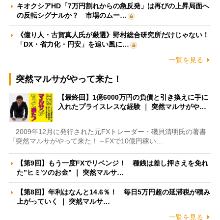
キオクシアHD「7万円割れからの急反発」は再びの上昇局面へ
の反転シグナルか？ 市場のムー…
《億り人・古賀真人氏が厳選》野村総合研究所だけじゃない！
「DX・省力化・円安」を追い風に…
一覧を見る
突然マルサがやって来た！
【最終回】1億6000万円の負債と引き換えに手に
入れたプライスレスな経験 ｜ 突然マルサがや…
2009年12月に発行された元FXトレーダー・磯貝清明氏の著書
『突然マルサがやって来た！～FXで10億円稼い…
【第9回】もう一度FXでリベンジ！ 種銭は差し押さえを免れ
た”ヒミツのお金” ｜ 突然マルサ…
【第8回】年利はなんと14.6％！ 毎日5万円超の延滞税が積み
上がっていく ｜ 突然マルサ…
一覧を見る