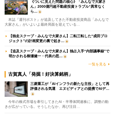
《ついに見えた問題の核心》「みんなで大家さ
ん」2000億円超不動産投資トラブル“異常なく
ら…
本誌『週刊ポスト』が追及してきた不動産投資商品「みんなで
大家さん」がいよいよ最終局面を迎えている…
【独走スクープ・みんなで大家さん】二転三転した“成田プロ
ジェクト”の計画変更の裏で起き…
【追及スクープ・みんなで大家さん】独占入手“内部議事録”で
明かされる柳瀬健一・代表の思…
一覧を見る
古賀真人「発掘！好決算銘柄」
三菱重工が「AIインフラの新たな主役」として再
評価される気運 エヌビディアとの提携でAIデ…
今年の株式市場を牽引してきたAI・半導体関連株に、調整の動
きが広がっている。そうしたなか、再び注目…