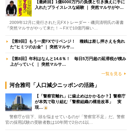
【最終回】1億6000万円の負債と引き換えに手に
入れたプライスレスな経験 ｜ 突然マルサがや…
2009年12月に発行された元FXトレーダー・磯貝清明氏の著書
『突然マルサがやって来た！～FXで10億円稼い…
【第9回】もう一度FXでリベンジ！ 種銭は差し押さえを免れ
た”ヒミツのお金” ｜ 突然マルサ…
【第8回】年利はなんと14.6％！ 毎日5万円超の延滞税が積み
上がっていく ｜ 突然マルサ…
一覧を見る
河合雅司「人口減少ニッポンの活路」
【「警察官離れ」に歯止めはかかるか？】警察庁
が本気で取り組む「警察組織の構造改革」 実
現…
警察庁が目下、頭を悩ませているのが「警察官不足」だ。警察
官の採用試験の受験者数は10年間で2分の1以…