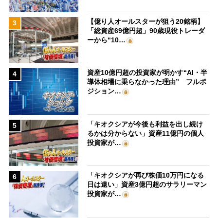
【億り人オールスターが狙う20銘柄】
3
「総資産69億円超」90歳現役トレーダ
ーから“10…
資産10億円超の投資家が明かす“AI・半
4
導体相場に乗らなかった理由” フルポ
ジション…
「キオクシアが今後も利益を出し続け
5
るかは分からない」資産11億円の個人
投資家が…
「キオクシアが再び株価10万円になる
6
日は遠い」資産3億円超のサラリーマン
投資家が…