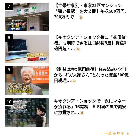
【世帯年収別・東京23区マンション
7
「狙い目駅」を大公開】年収500万円、
700万円で…
【キオクシア・ショック後に「株価倍
8
増」も期待できる注目銘柄5選】資産3
億円超・…
《利益は年5億円前後》住み込みバイト
9
から“ギガ大家さん”となった資産200億
円税理…
キオクシア・ショックで「次にマネー
10
が流れる」16銘柄 AI相場の裏で割安
に放置され…
一覧を見る