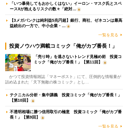
「いつ暴発してもおかしくはない」イーロン・マスク氏とスペ
ースXが抱えるリスクの数々「絶対…
【3メガバンクは純利益5兆円超】銀行、商社、ゼネコンは最高
益続出の一方で、中小企業・…
一覧を見る
投資ノウハウ満載コミック「俺がカブ番長！」
「売り時」を逃さないトレンド見極め術 投資コ
ミック「俺がカブ番長！」【第11回】
かつて投資情報雑誌「マネーポスト」にて、圧倒的な情報量が
詰め込まれた「天下無敵の株コミック」とし…
テクニカル分析・集中講義 投資コミック「俺がカブ番長！」
【第10回】
不透明相場に勝つ信用取引の極意 投資コミック「俺がカブ番
長！」【第9回】
一覧を見る