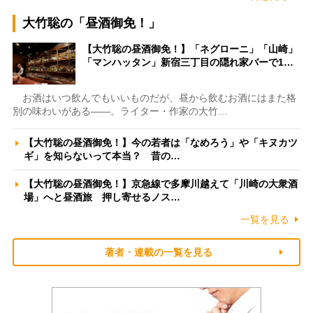
大竹聡の「昼酒御免！」
【大竹聡の昼酒御免！】「ネグローニ」「山崎」
「マンハッタン」新宿三丁目の隠れ家バーで1…
お酒はいつ飲んでもいいものだが、昼から飲むお酒にはまた格
別の味わいがある――。ライター・作家の大竹…
【大竹聡の昼酒御免！】今の若者は「なめろう」や「キヌカツ
ギ」を知らないって本当？ 昔の…
【大竹聡の昼酒御免！】京急線で多摩川越えて「川崎の大衆酒
場」へと昼酒旅 押し寄せるノス…
一覧を見る
著者・連載の一覧を見る