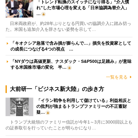
「トレンド転換のスイッチになり得る」“介入慣
れ”した市場心理を変える「日米協調為替介入」
…
日米両政府が、約28年ぶりとなる円買いの協調介入に踏み切っ
た。米国も追加介入を辞さない姿勢を示して…
「キオクシア急落で含み損が膨らんで…」損失を投資家として
の成長につなげる4つの視点 …
「NYダウは高値更新、ナスダック・S&P500は足踏み」が意味
する米国株市場の変化 半…
一覧を見る
大前研一「ビジネス新大陸」の歩き方
「イラン戦争を利用して儲けている」利益相反と
の批判が強まるトランプファミリーの不正蓄財
疑…
トランプ大統領のファミリー信託が今年1～3月に3000回以上も
の証券取引を行っていたことが明らかになり…