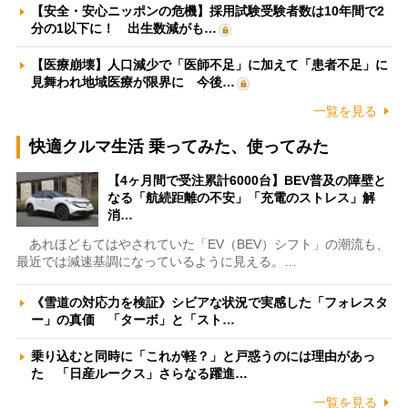
【安全・安心ニッポンの危機】採用試験受験者数は10年間で2
分の1以下に！ 出生数減がも…
【医療崩壊】人口減少で「医師不足」に加えて「患者不足」に
見舞われ地域医療が限界に 今後…
一覧を見る
快適クルマ生活 乗ってみた、使ってみた
【4ヶ月間で受注累計6000台】BEV普及の障壁と
なる「航続距離の不安」「充電のストレス」解
消…
あれほどもてはやされていた「EV（BEV）シフト」の潮流も、
最近では減速基調になっているように見える。…
《雪道の対応力を検証》シビアな状況で実感した「フォレスタ
ー」の真価 「ターボ」と「スト…
乗り込むと同時に「これが軽？」と戸惑うのには理由があっ
た 「日産ルークス」さらなる躍進…
一覧を見る