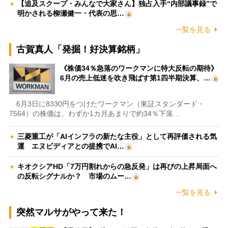
【追及スクープ・みんなで大家さん】独占入手“内部議事録”で
明かされる柳瀬健一・代表の思…
一覧を見る
古賀真人「発掘！好決算銘柄」
《株価34％急落のワークマンに特大反転の期待》
6月の売上低迷を吹き飛ばす第1四半期決算、…
6月3日に8330円をつけたワークマン（東証スタンダード・
7564）の株価は、わずか1カ月あまりで約34％下落…
三菱重工が「AIインフラの新たな主役」として再評価される気
運 エヌビディアとの提携でAI…
キオクシアHD「7万円割れからの急反発」は再びの上昇局面へ
の反転シグナルか？ 市場のムー…
一覧を見る
突然マルサがやって来た！