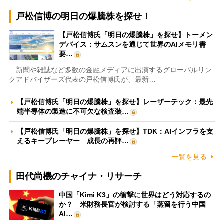
戸松信博の明日の爆騰株を探せ！
【戸松信博氏「明日の爆騰株」を探せ】トーメン
デバイス：サムスンを通じて世界のAIメモリ需
要…
新聞や雑誌など多数の金融メディアに出演するグローバルリン
クアドバイザーズ代表の戸松信博氏が、最新…
【戸松信博氏「明日の爆騰株」を探せ】レーザーテック：最先
端半導体の製造に不可欠な検査装…
【戸松信博氏「明日の爆騰株」を探せ】TDK：AIインフラを支
えるキープレーヤー 成長の再評…
一覧を見る
田代尚機のチャイナ・リサーチ
中国「Kimi K3」の衝撃に世界はどう対応するの
か？ 米財務長官が検討する「蒸留を行う中国
AI…