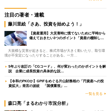
注目の著者・連載
藤川里絵「さあ、投資を始めよう！」
【資産運用】大災害時に慌てないために平時から
備えておきたい3つのポイント「資産の棚卸し…
大規模な災害が起きると、株式市場が大きく動いたり、取引環
境が不安定になったりすることがある。一方…
5年ぶり改訂の「CGコード」、何が変わったのかポイントを解
説 企業に成長投資の具体的な説…
【令和のPKOか】GPIFをめぐる片山財務相の「円資産への投
資拡大」発言の波紋 「国債重視」…
一覧を見る
森口亮「まるわかり市況分析」