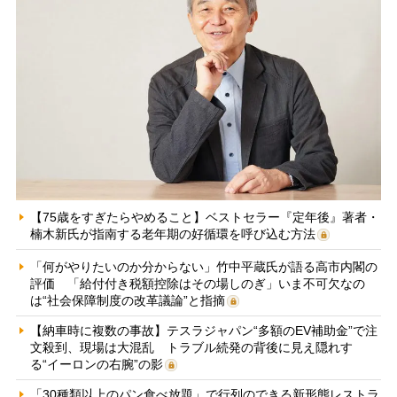
【75歳をすぎたらやめること】ベストセラー『定年後』著者・
楠木新氏が指南する老年期の好循環を呼び込む方法
「何がやりたいのか分からない」竹中平蔵氏が語る高市内閣の
評価 「給付付き税額控除はその場しのぎ」いま不可欠なの
は“社会保障制度の改革議論”と指摘
【納車時に複数の事故】テスラジャパン“多額のEV補助金”で注
文殺到、現場は大混乱 トラブル続発の背後に見え隠れす
る“イーロンの右腕”の影
「30種類以上のパン食べ放題」で行列のできる新形態レストラ