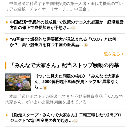
中国経済に精通する中国株投資の第一人者・田代尚機氏のプレ
ミアム連載「チャイナ・リサーチ」。中国企…
中国経済“予想外の低成長”で政策のテコ入れ必至か 経済運営
方針の修正で成長加速が予想さ…
“AI革命”で爆発的な需要拡大が見込まれる「CXO」とは何
か？ 高い競争力を持つ中国の医薬品…
一覧を見る
「みんなで大家さん」配当ストップ騒動の内幕
《ついに見えた問題の核心》「みんなで大家さ
ん」2000億円超不動産投資トラブル“異常なく
ら…
本誌『週刊ポスト』が追及してきた不動産投資商品「みんなで
大家さん」がいよいよ最終局面を迎えている…
【独走スクープ・みんなで大家さん】二転三転した“成田プロ
ジェクト”の計画変更の裏で起き…