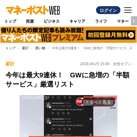
ログイン
トップ
投資
ビジネス
キャリア
ライフ
マネー
トップ
家計
買い物
今年は最大9連休！ GWに急増の「半額サービス」厳選
家計
2018.04.25 15:00
女性セブン
今年は最大9連休！ GWに急増の「半額
サービス」厳選リスト
もっと見る
arrow_forward_ios