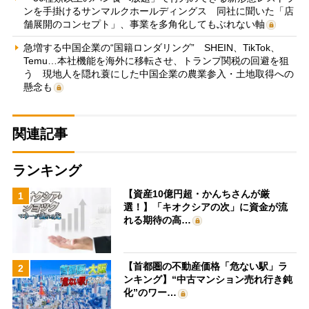
ンを手掛けるサンマルクホールディングス 同社に聞いた「店
舗展開のコンセプト」、事業を多角化してもぶれない軸
急増する中国企業の“国籍ロンダリング” SHEIN、TikTok、
Temu…本社機能を海外に移転させ、トランプ関税の回避を狙
う 現地人を隠れ蓑にした中国企業の農業参入・土地取得への
懸念も
関連記事
ランキング
【資産10億円超・かんちさんが厳
1
選！】「キオクシアの次」に資金が流
れる期待の高…
【首都圏の不動産価格「危ない駅」ラ
2
ンキング】“中古マンション売れ行き鈍
化”のワー…