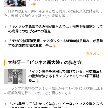
…
日米両政府が、約28年ぶりとなる円買いの協調介入に踏み切っ
た。米国も追加介入を辞さない姿勢を示して…
「キオクシア急落で含み損が膨らんで…」損失を投資家として
の成長につなげる4つの視点 …
「NYダウは高値更新、ナスダック・S&P500は足踏み」が意味
する米国株市場の変化 半…
一覧を見る
大前研一「ビジネス新大陸」の歩き方
「イラン戦争を利用して儲けている」利益相反と
の批判が強まるトランプファミリーの不正蓄財
疑…
トランプ大統領のファミリー信託が今年1～3月に3000回以上も
の証券取引を行っていたことが明らかになり…
「いつ暴発してもおかしくはない」イーロン・マスク氏とスペ