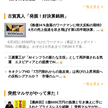
一覧を見る
古賀真人「発掘！好決算銘柄」
《株価34％急落のワークマンに特大反転の期待》
6月の売上低迷を吹き飛ばす第1四半期決算、…
6月3日に8330円をつけたワークマン（東証スタンダード・
7564）の株価は、わずか1カ月あまりで約34％下落…
三菱重工が「AIインフラの新たな主役」として再評価される気
運 エヌビディアとの提携でAI…
キオクシアHD「7万円割れからの急反発」は再びの上昇局面へ
の反転シグナルか？ 市場のムー…
一覧を見る
突然マルサがやって来た！
【最終回】1億6000万円の負債と引き換えに手に
入れたプライスレスな経験 ｜ 突然マルサがや…