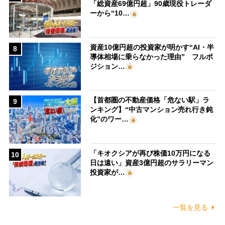
「総資産69億円超」90歳現役トレーダ
ーから“10…
資産10億円超の投資家が明かす“AI・半
8
導体相場に乗らなかった理由” フルポ
ジション…
【首都圏の不動産価格「危ない駅」ラ
9
ンキング】“中古マンション売れ行き鈍
化”のワー…
「キオクシアが再び株価10万円になる
10
日は遠い」資産3億円超のサラリーマン
投資家が…
一覧を見る