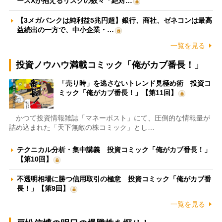
ースXが抱えるリスクの数々「絶対…
【3メガバンクは純利益5兆円超】銀行、商社、ゼネコンは最高
益続出の一方で、中小企業・…
一覧を見る
投資ノウハウ満載コミック「俺がカブ番長！」
「売り時」を逃さないトレンド見極め術 投資コ
ミック「俺がカブ番長！」【第11回】
かつて投資情報雑誌「マネーポスト」にて、圧倒的な情報量が
詰め込まれた「天下無敵の株コミック」とし…
テクニカル分析・集中講義 投資コミック「俺がカブ番長！」
【第10回】
不透明相場に勝つ信用取引の極意 投資コミック「俺がカブ番
長！」【第9回】
一覧を見る