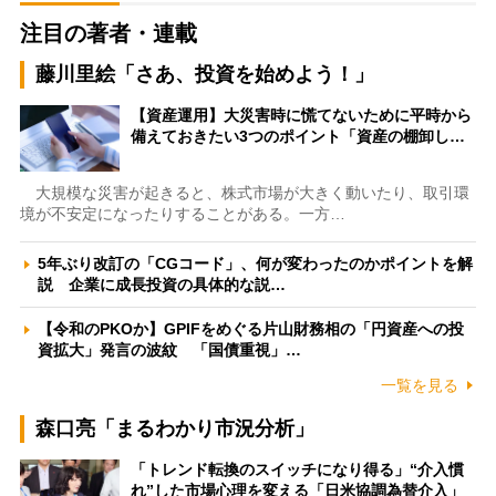
注目の著者・連載
藤川里絵「さあ、投資を始めよう！」
【資産運用】大災害時に慌てないために平時から
備えておきたい3つのポイント「資産の棚卸し…
大規模な災害が起きると、株式市場が大きく動いたり、取引環
境が不安定になったりすることがある。一方…
5年ぶり改訂の「CGコード」、何が変わったのかポイントを解
説 企業に成長投資の具体的な説…
【令和のPKOか】GPIFをめぐる片山財務相の「円資産への投
資拡大」発言の波紋 「国債重視」…
一覧を見る
森口亮「まるわかり市況分析」
「トレンド転換のスイッチになり得る」“介入慣
れ”した市場心理を変える「日米協調為替介入」