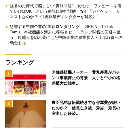
猛暑のお葬式で悩ましい“喪服問題” 女性は「ワンピースを着
ていけばOK」という俗説に潜む誤解、なぜ「ジャケット」が
マストなのか？《1級葬祭ディレクターが解説》
急増する中国企業の“国籍ロンダリング” SHEIN、TikTok、
Temu…本社機能を海外に移転させ、トランプ関税の回避を狙
う 現地人を隠れ蓑にした中国企業の農業参入・土地取得への
懸念も
ランキング
老舗遊技機メーカー・豊丸産業がパチ
1
ンコ事業停止の背景 大手と中小の格
差拡大に拍車…
豊臣兄弟は転戦続きでなぜ軍費が続い
2
たのか？ 信長亡き後、秀吉・秀長の
突出した経済…