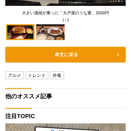
や
大きい蒲焼が乗った「大戸屋のうな重」2500円
1
/
2
本文に戻る
グルメ
トレンド
外食
他のオススメ記事
注目TOPIC