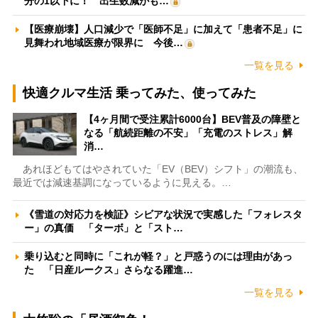
分の1以下に！ 出生数減がも…
【医療崩壊】人口減少で「医師不足」に加えて「患者不足」に
見舞われ地域医療が限界に 今後…
一覧を見る
快適クルマ生活 乗ってみた、使ってみた
【4ヶ月間で受注累計6000台】BEV普及の障壁と
なる「航続距離の不安」「充電のストレス」解
消…
あれほどもてはやされていた「EV（BEV）シフト」の潮流も、
最近では減速基調になっているように見える。…
《雪道の対応力を検証》シビアな状況で実感した「フォレスタ
ー」の真価 「ターボ」と「スト…
乗り込むと同時に「これが軽？」と戸惑うのには理由があっ
た 「日産ルークス」さらなる躍進…
一覧を見る