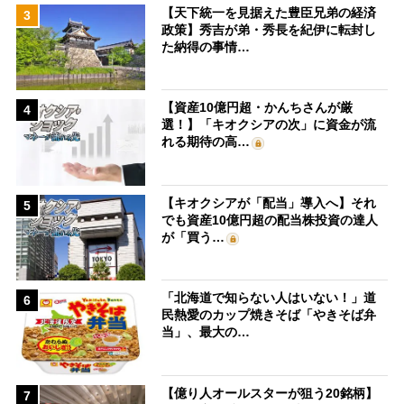
【天下統一を見据えた豊臣兄弟の経済
3
政策】秀吉が弟・秀長を紀伊に転封し
た納得の事情…
【資産10億円超・かんちさんが厳
4
選！】「キオクシアの次」に資金が流
れる期待の高…
【キオクシアが「配当」導入へ】それ
5
でも資産10億円超の配当株投資の達人
が「買う…
「北海道で知らない人はいない！」道
6
民熱愛のカップ焼きそば「やきそば弁
当」、最大の…
【億り人オールスターが狙う20銘柄】
7