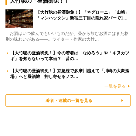
大竹聡の「昼酒御免！」
【大竹聡の昼酒御免！】「ネグローニ」「山崎」
「マンハッタン」新宿三丁目の隠れ家バーで1…
お酒はいつ飲んでもいいものだが、昼から飲むお酒にはまた格
別の味わいがある――。ライター・作家の大竹…
【大竹聡の昼酒御免！】今の若者は「なめろう」や「キヌカツ
ギ」を知らないって本当？ 昔の…
【大竹聡の昼酒御免！】京急線で多摩川越えて「川崎の大衆酒
場」へと昼酒旅 押し寄せるノス…
一覧を見る
著者・連載の一覧を見る