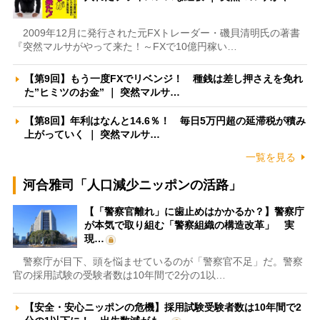
2009年12月に発行された元FXトレーダー・磯貝清明氏の著書
『突然マルサがやって来た！～FXで10億円稼い…
【第9回】もう一度FXでリベンジ！ 種銭は差し押さえを免れ
た”ヒミツのお金” ｜ 突然マルサ…
【第8回】年利はなんと14.6％！ 毎日5万円超の延滞税が積み
上がっていく ｜ 突然マルサ…
一覧を見る
河合雅司「人口減少ニッポンの活路」
【「警察官離れ」に歯止めはかかるか？】警察庁
が本気で取り組む「警察組織の構造改革」 実
現…
警察庁が目下、頭を悩ませているのが「警察官不足」だ。警察
官の採用試験の受験者数は10年間で2分の1以…
【安全・安心ニッポンの危機】採用試験受験者数は10年間で2