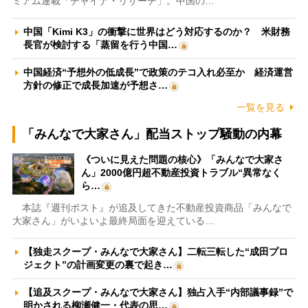
ミアム連載「チャイナ・リサーチ」。中国の…
中国「Kimi K3」の衝撃に世界はどう対応するのか？ 米財務
長官が検討する「蒸留を行う中国…
中国経済“予想外の低成長”で政策のテコ入れ必至か 経済運営
方針の修正で成長加速が予想さ…
一覧を見る
「みんなで大家さん」配当ストップ騒動の内幕
《ついに見えた問題の核心》「みんなで大家さ
ん」2000億円超不動産投資トラブル“異常なく
ら…
本誌『週刊ポスト』が追及してきた不動産投資商品「みんなで
大家さん」がいよいよ最終局面を迎えている…
【独走スクープ・みんなで大家さん】二転三転した“成田プロ
ジェクト”の計画変更の裏で起き…
【追及スクープ・みんなで大家さん】独占入手“内部議事録”で
明かされる柳瀬健一・代表の思…