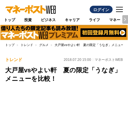
ログイン
トップ
投資
ビジネス
キャリア
ライフ
マネー
トップ
トレンド
グルメ
大戸屋vsやよい軒 夏の限定「うなぎ」メニューを
トレンド
2018.07.20 15:00
マネーポストWEB
大戸屋vsやよい軒 夏の限定「うなぎ」
メニューを比較！
Loaded
:
96.70%
/
Unmute