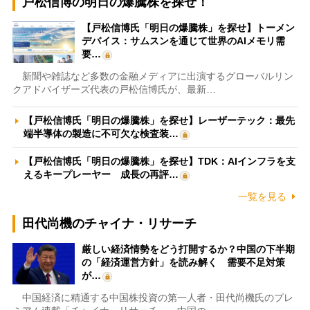
戸松信博の明日の爆騰株を探せ！
【戸松信博氏「明日の爆騰株」を探せ】トーメン
デバイス：サムスンを通じて世界のAIメモリ需
要…
新聞や雑誌など多数の金融メディアに出演するグローバルリン
クアドバイザーズ代表の戸松信博氏が、最新…
【戸松信博氏「明日の爆騰株」を探せ】レーザーテック：最先
端半導体の製造に不可欠な検査装…
【戸松信博氏「明日の爆騰株」を探せ】TDK：AIインフラを支
えるキープレーヤー 成長の再評…
一覧を見る
田代尚機のチャイナ・リサーチ
厳しい経済情勢をどう打開するか？中国の下半期
の「経済運営方針」を読み解く 需要不足対策
が…
中国経済に精通する中国株投資の第一人者・田代尚機氏のプレ