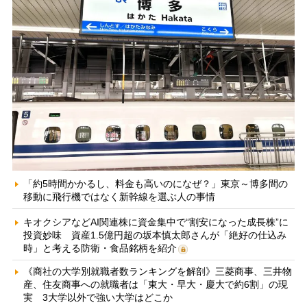
「約5時間かかるし、料金も高いのになぜ？」東京～博多間の
移動に飛行機ではなく新幹線を選ぶ人の事情
キオクシアなどAI関連株に資金集中で“割安になった成長株”に
投資妙味 資産1.5億円超の坂本慎太郎さんが「絶好の仕込み
時」と考える防衛・食品銘柄を紹介
《商社の大学別就職者数ランキングを解剖》三菱商事、三井物
産、住友商事への就職者は「東大・早大・慶大で約6割」の現
実 3大学以外で強い大学はどこか