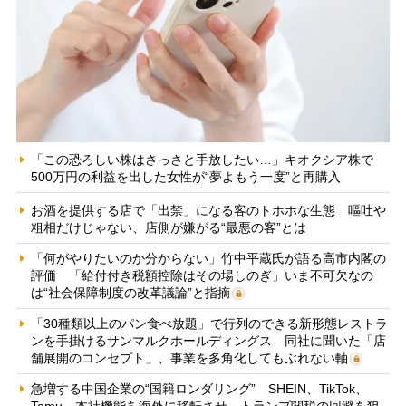
「この恐ろしい株はさっさと手放したい…」キオクシア株で
500万円の利益を出した女性が“夢よもう一度”と再購入
お酒を提供する店で「出禁」になる客のトホホな生態 嘔吐や
粗相だけじゃない、店側が嫌がる“最悪の客”とは
「何がやりたいのか分からない」竹中平蔵氏が語る高市内閣の
評価 「給付付き税額控除はその場しのぎ」いま不可欠なの
は“社会保障制度の改革議論”と指摘
「30種類以上のパン食べ放題」で行列のできる新形態レストラ
ンを手掛けるサンマルクホールディングス 同社に聞いた「店
舗展開のコンセプト」、事業を多角化してもぶれない軸
急増する中国企業の“国籍ロンダリング” SHEIN、TikTok、
Temu…本社機能を海外に移転させ、トランプ関税の回避を狙