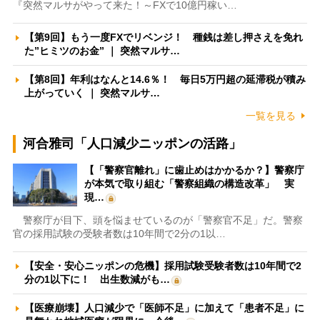
『突然マルサがやって来た！～FXで10億円稼い…
【第9回】もう一度FXでリベンジ！ 種銭は差し押さえを免れ
た”ヒミツのお金” ｜ 突然マルサ…
【第8回】年利はなんと14.6％！ 毎日5万円超の延滞税が積み
上がっていく ｜ 突然マルサ…
一覧を見る
河合雅司「人口減少ニッポンの活路」
【「警察官離れ」に歯止めはかかるか？】警察庁
が本気で取り組む「警察組織の構造改革」 実
現…
警察庁が目下、頭を悩ませているのが「警察官不足」だ。警察
官の採用試験の受験者数は10年間で2分の1以…
【安全・安心ニッポンの危機】採用試験受験者数は10年間で2
分の1以下に！ 出生数減がも…
【医療崩壊】人口減少で「医師不足」に加えて「患者不足」に