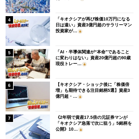
「キオクシアが再び株価10万円になる
4
日は遠い」資産3億円超のサラリーマン
投資家が…
「AI・半導体関連が“本命”であること
5
に変わりはない」資産20億円超の90歳
現役トレー…
【キオクシア・ショック後に「株価倍
6
増」も期待できる注目銘柄5選】資産3
億円超・…
《2年弱で資産17.5倍の元証券マンが
7
「キオクシア急落で次に狙う」5銘柄を
公開》10…