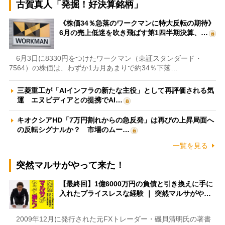
古賀真人「発掘！好決算銘柄」
《株価34％急落のワークマンに特大反転の期待》
6月の売上低迷を吹き飛ばす第1四半期決算、…
6月3日に8330円をつけたワークマン（東証スタンダード・
7564）の株価は、わずか1カ月あまりで約34％下落…
三菱重工が「AIインフラの新たな主役」として再評価される気
運 エヌビディアとの提携でAI…
キオクシアHD「7万円割れからの急反発」は再びの上昇局面へ
の反転シグナルか？ 市場のムー…
一覧を見る
突然マルサがやって来た！
【最終回】1億6000万円の負債と引き換えに手に
入れたプライスレスな経験 ｜ 突然マルサがや…
2009年12月に発行された元FXトレーダー・磯貝清明氏の著書