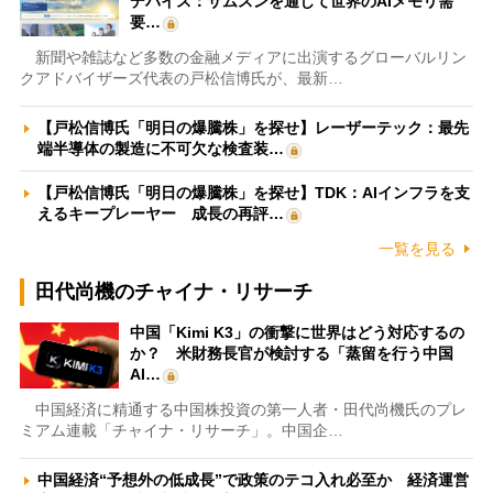
デバイス：サムスンを通じて世界のAIメモリ需
要…
新聞や雑誌など多数の金融メディアに出演するグローバルリン
クアドバイザーズ代表の戸松信博氏が、最新…
【戸松信博氏「明日の爆騰株」を探せ】レーザーテック：最先
端半導体の製造に不可欠な検査装…
【戸松信博氏「明日の爆騰株」を探せ】TDK：AIインフラを支
えるキープレーヤー 成長の再評…
一覧を見る
田代尚機のチャイナ・リサーチ
中国「Kimi K3」の衝撃に世界はどう対応するの
か？ 米財務長官が検討する「蒸留を行う中国
AI…
中国経済に精通する中国株投資の第一人者・田代尚機氏のプレ
ミアム連載「チャイナ・リサーチ」。中国企…
中国経済“予想外の低成長”で政策のテコ入れ必至か 経済運営