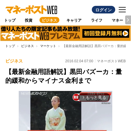
ログイン
トップ
投資
ビジネス
キャリア
ライフ
マネー
トップ
ビジネス
マーケット
【最新金融用語解説】黒田バズーカ：量的緩和
ビジネス
2016.02.04 07:00
マネーポストWEB
【最新金融用語解説】黒田バズーカ：量
的緩和からマイナス金利まで
もっと見る
arrow_forward_ios