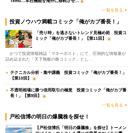
Temu…本社機能を海外に移転させ…
一覧を見る
投資ノウハウ満載コミック「俺がカブ番長！」
「売り時」を逃さないトレンド見極め術 投資コ
ミック「俺がカブ番長！」【第11回】
かつて投資情報雑誌「マネーポスト」にて、圧倒的な情報量が
詰め込まれた「天下無敵の株コミック」とし…
テクニカル分析・集中講義 投資コミック「俺がカブ番長！」
【第10回】
不透明相場に勝つ信用取引の極意 投資コミック「俺がカブ番
長！」【第9回】
一覧を見る
戸松信博の明日の爆騰株を探せ！
【戸松信博氏「明日の爆騰株」を探せ】トーメン