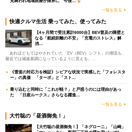
見舞われ地域医療が限界に 今後…
一覧を見る
快適クルマ生活 乗ってみた、使ってみた
【4ヶ月間で受注累計6000台】BEV普及の障壁と
なる「航続距離の不安」「充電のストレス」解
消…
あれほどもてはやされていた「EV（BEV）シフト」の潮流も、
最近では減速基調になっているように見える。…
《雪道の対応力を検証》シビアな状況で実感した「フォレスタ
ー」の真価 「ターボ」と「スト…
乗り込むと同時に「これが軽？」と戸惑うのには理由があっ
た 「日産ルークス」さらなる躍進…
一覧を見る
大竹聡の「昼酒御免！」
【大竹聡の昼酒御免！】「ネグローニ」「山崎」