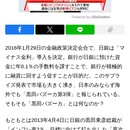
Powered by 
GliaStudios
Mute
2016年1月29日の金融政策決定会合で、日銀は「マ
イナス金利」導入を決定。銀行が日銀に預けた資
金に年0.1％の手数料を課すことで、銀行が積極的
に融資に回すよう促すことが目的だ。このサプラ
イズ発表で市場も大きく沸き、日本のみならず海
外でも「黒田バズーカ第3弾」と報じられている。
そもそも「黒田バズーカ」とは何なのか？
もともとは2013年4月4日に日銀の黒田東彦総裁が
「インフレ率2％」目標に向けて打ち出した「異次