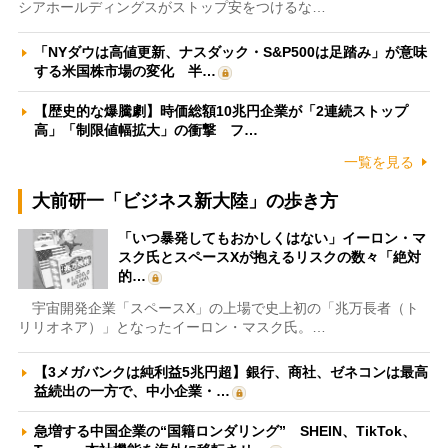
シアホールディングスがストップ安をつけるな…
「NYダウは高値更新、ナスダック・S&P500は足踏み」が意味
する米国株市場の変化 半…
【歴史的な爆騰劇】時価総額10兆円企業が「2連続ストップ
高」「制限値幅拡大」の衝撃 フ…
一覧を見る
大前研一「ビジネス新大陸」の歩き方
「いつ暴発してもおかしくはない」イーロン・マ
スク氏とスペースXが抱えるリスクの数々「絶対
的…
宇宙開発企業「スペースX」の上場で史上初の「兆万長者（ト
リリオネア）」となったイーロン・マスク氏。…
【3メガバンクは純利益5兆円超】銀行、商社、ゼネコンは最高
益続出の一方で、中小企業・…
急増する中国企業の“国籍ロンダリング” SHEIN、TikTok、