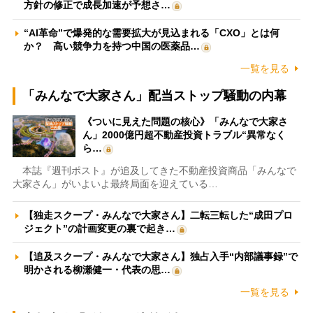
方針の修正で成長加速が予想さ…
“AI革命”で爆発的な需要拡大が見込まれる「CXO」とは何
か？ 高い競争力を持つ中国の医薬品…
一覧を見る
「みんなで大家さん」配当ストップ騒動の内幕
《ついに見えた問題の核心》「みんなで大家さ
ん」2000億円超不動産投資トラブル“異常なく
ら…
本誌『週刊ポスト』が追及してきた不動産投資商品「みんなで
大家さん」がいよいよ最終局面を迎えている…
【独走スクープ・みんなで大家さん】二転三転した“成田プロ
ジェクト”の計画変更の裏で起き…
【追及スクープ・みんなで大家さん】独占入手“内部議事録”で
明かされる柳瀬健一・代表の思…
一覧を見る