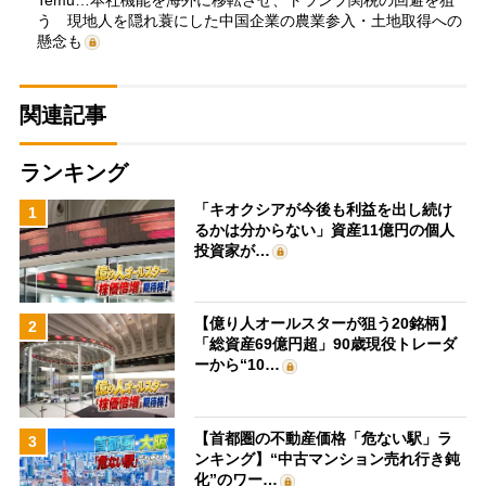
う 現地人を隠れ蓑にした中国企業の農業参入・土地取得への
懸念も
関連記事
ランキング
「キオクシアが今後も利益を出し続け
1
るかは分からない」資産11億円の個人
投資家が…
【億り人オールスターが狙う20銘柄】
2
「総資産69億円超」90歳現役トレーダ
ーから“10…
【首都圏の不動産価格「危ない駅」ラ
3
ンキング】“中古マンション売れ行き鈍
化”のワー…