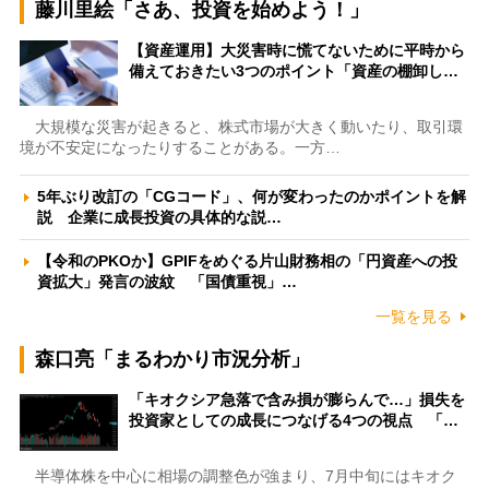
藤川里絵「さあ、投資を始めよう！」
【資産運用】大災害時に慌てないために平時から
備えておきたい3つのポイント「資産の棚卸し…
大規模な災害が起きると、株式市場が大きく動いたり、取引環
境が不安定になったりすることがある。一方…
5年ぶり改訂の「CGコード」、何が変わったのかポイントを解
説 企業に成長投資の具体的な説…
【令和のPKOか】GPIFをめぐる片山財務相の「円資産への投
資拡大」発言の波紋 「国債重視」…
一覧を見る
森口亮「まるわかり市況分析」
「キオクシア急落で含み損が膨らんで…」損失を
投資家としての成長につなげる4つの視点 「…
半導体株を中心に相場の調整色が強まり、7月中旬にはキオク