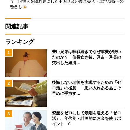
う 現地人を隠れ蓑にした中国企業の農業参入・土地取得への
懸念も
関連記事
ランキング
豊臣兄弟は転戦続きでなぜ軍費が続い
1
たのか？ 信長亡き後、秀吉・秀長の
突出した経済…
後悔しない老後を実現するための「ゼ
2
ロ活」の極意 「思い入れある品こそ
早めに手放す…
資産をゼロにして最期を迎える「ゼロ
3
活」、年代別・計画的にお金を使うポ
イント 6…