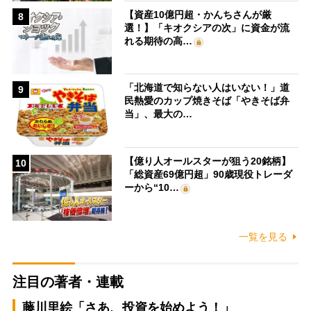
【資産10億円超・かんちさんが厳
8
選！】「キオクシアの次」に資金が流
れる期待の高…
「北海道で知らない人はいない！」道
9
民熱愛のカップ焼きそば「やきそば弁
当」、最大の…
【億り人オールスターが狙う20銘柄】
10
「総資産69億円超」90歳現役トレーダ
ーから“10…
一覧を見る
注目の著者・連載
藤川里絵「さあ、投資を始めよう！」