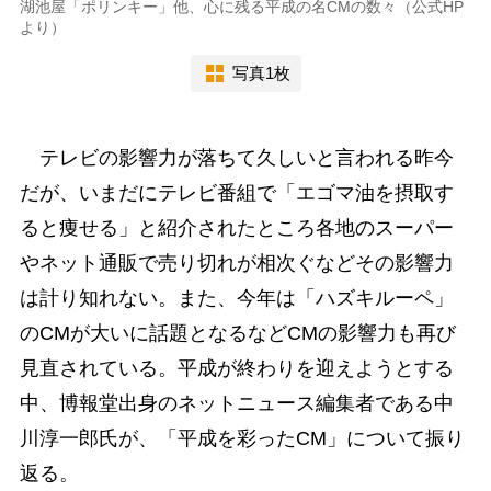
湖池屋「ポリンキー」他、心に残る平成の名CMの数々（公式HP
より）
写真1枚
テレビの影響力が落ちて久しいと言われる昨今
だが、いまだにテレビ番組で「エゴマ油を摂取す
ると痩せる」と紹介されたところ各地のスーパー
やネット通販で売り切れが相次ぐなどその影響力
は計り知れない。また、今年は「ハズキルーペ」
のCMが大いに話題となるなどCMの影響力も再び
見直されている。平成が終わりを迎えようとする
中、博報堂出身のネットニュース編集者である中
川淳一郎氏が、「平成を彩ったCM」について振り
返る。