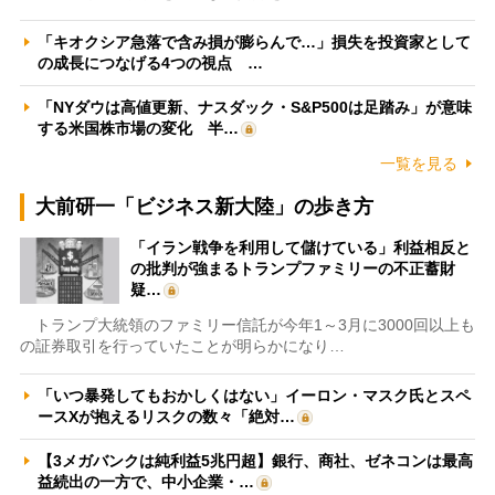
「キオクシア急落で含み損が膨らんで…」損失を投資家として
の成長につなげる4つの視点 …
「NYダウは高値更新、ナスダック・S&P500は足踏み」が意味
する米国株市場の変化 半…
一覧を見る
大前研一「ビジネス新大陸」の歩き方
「イラン戦争を利用して儲けている」利益相反と
の批判が強まるトランプファミリーの不正蓄財
疑…
トランプ大統領のファミリー信託が今年1～3月に3000回以上も
の証券取引を行っていたことが明らかになり…
「いつ暴発してもおかしくはない」イーロン・マスク氏とスペ
ースXが抱えるリスクの数々「絶対…
【3メガバンクは純利益5兆円超】銀行、商社、ゼネコンは最高
益続出の一方で、中小企業・…