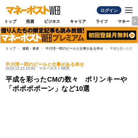
ログイン
トップ
投資
ビジネス
キャリア
ライフ
マネー
トップ
連載・著者
中川淳一郎のビールと仕事がある幸せ
平成を彩ったCM
中川淳一郎のビールと仕事がある幸せ
2018.12.15 16:00
マネーポストWEB
平成を彩ったCMの数々 ポリンキーや
「ポポポポーン」など10選
Loaded
:
100.00%
/
Unmute