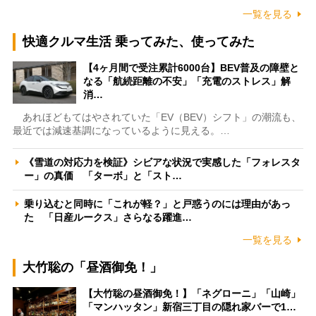
一覧を見る
快適クルマ生活 乗ってみた、使ってみた
【4ヶ月間で受注累計6000台】BEV普及の障壁と
なる「航続距離の不安」「充電のストレス」解
消…
あれほどもてはやされていた「EV（BEV）シフト」の潮流も、
最近では減速基調になっているように見える。…
《雪道の対応力を検証》シビアな状況で実感した「フォレスタ
ー」の真価 「ターボ」と「スト…
乗り込むと同時に「これが軽？」と戸惑うのには理由があっ
た 「日産ルークス」さらなる躍進…
一覧を見る
大竹聡の「昼酒御免！」
【大竹聡の昼酒御免！】「ネグローニ」「山崎」
「マンハッタン」新宿三丁目の隠れ家バーで1…