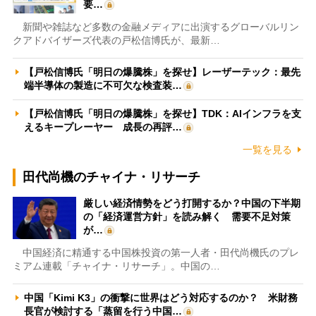
要…
新聞や雑誌など多数の金融メディアに出演するグローバルリン
クアドバイザーズ代表の戸松信博氏が、最新…
【戸松信博氏「明日の爆騰株」を探せ】レーザーテック：最先
端半導体の製造に不可欠な検査装…
【戸松信博氏「明日の爆騰株」を探せ】TDK：AIインフラを支
えるキープレーヤー 成長の再評…
一覧を見る
田代尚機のチャイナ・リサーチ
厳しい経済情勢をどう打開するか？中国の下半期
の「経済運営方針」を読み解く 需要不足対策
が…
中国経済に精通する中国株投資の第一人者・田代尚機氏のプレ
ミアム連載「チャイナ・リサーチ」。中国の…
中国「Kimi K3」の衝撃に世界はどう対応するのか？ 米財務
長官が検討する「蒸留を行う中国…