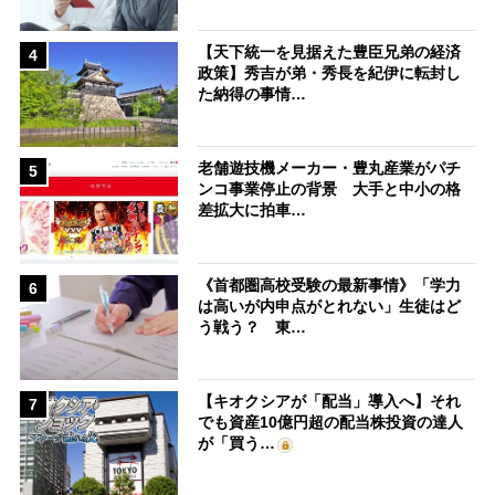
【天下統一を見据えた豊臣兄弟の経済
4
政策】秀吉が弟・秀長を紀伊に転封し
た納得の事情…
老舗遊技機メーカー・豊丸産業がパチ
5
ンコ事業停止の背景 大手と中小の格
差拡大に拍車…
《首都圏高校受験の最新事情》「学力
6
は高いが内申点がとれない」生徒はど
う戦う？ 東…
【キオクシアが「配当」導入へ】それ
7
でも資産10億円超の配当株投資の達人
が「買う…