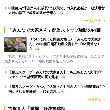
中国経済“予想外の低成長”で政策のテコ入れ必至か 経済運営
方針の修正で成長加速が予想さ…
一覧を見る
「みんなで大家さん」配当ストップ騒動の内幕
《ついに見えた問題の核心》「みんなで大家さ
ん」2000億円超不動産投資トラブル“異常なく
ら…
本誌『週刊ポスト』が追及してきた不動産投資商品「みんなで
大家さん」がいよいよ最終局面を迎えている…
【独走スクープ・みんなで大家さん】二転三転した“成田プロ
ジェクト”の計画変更の裏で起き…
【追及スクープ・みんなで大家さん】独占入手“内部議事録”で
明かされる柳瀬健一・代表の思…
一覧を見る
古賀真人「発掘！好決算銘柄」