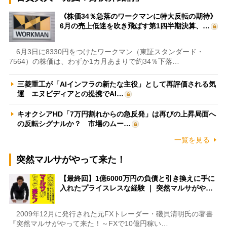
《株価34％急落のワークマンに特大反転の期待》
6月の売上低迷を吹き飛ばす第1四半期決算、…
6月3日に8330円をつけたワークマン（東証スタンダード・
7564）の株価は、わずか1カ月あまりで約34％下落…
三菱重工が「AIインフラの新たな主役」として再評価される気
運 エヌビディアとの提携でAI…
キオクシアHD「7万円割れからの急反発」は再びの上昇局面へ
の反転シグナルか？ 市場のムー…
一覧を見る
突然マルサがやって来た！
【最終回】1億6000万円の負債と引き換えに手に
入れたプライスレスな経験 ｜ 突然マルサがや…
2009年12月に発行された元FXトレーダー・磯貝清明氏の著書
『突然マルサがやって来た！～FXで10億円稼い…