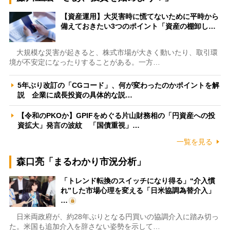
【資産運用】大災害時に慌てないために平時から
備えておきたい3つのポイント「資産の棚卸し…
大規模な災害が起きると、株式市場が大きく動いたり、取引環
境が不安定になったりすることがある。一方…
5年ぶり改訂の「CGコード」、何が変わったのかポイントを解
説 企業に成長投資の具体的な説…
【令和のPKOか】GPIFをめぐる片山財務相の「円資産への投
資拡大」発言の波紋 「国債重視」…
一覧を見る
森口亮「まるわかり市況分析」
「トレンド転換のスイッチになり得る」“介入慣
れ”した市場心理を変える「日米協調為替介入」
…
日米両政府が、約28年ぶりとなる円買いの協調介入に踏み切っ
た。米国も追加介入を辞さない姿勢を示して…