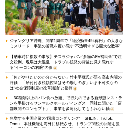
ジャングリア沖縄、開業1周年で「経済効果494億円」の大きな
ミスリード 事業の苦戦を覆い隠す“不透明すぎる巨大な数字”
【納車時に複数の事故】テスラジャパン“多額のEV補助金”で注
文殺到、現場は大混乱 トラブル続発の背後に見え隠れす
る“イーロンの右腕”の影
「何がやりたいのか分からない」竹中平蔵氏が語る高市内閣の
評価 「給付付き税額控除はその場しのぎ」いま不可欠なの
は“社会保障制度の改革議論”と指摘
「30種類以上のパン食べ放題」で行列のできる新形態レストラ
ンを手掛けるサンマルクホールディングス 同社に聞いた「店
舗展開のコンセプト」、事業を多角化してもぶれない軸
急増する中国企業の“国籍ロンダリング” SHEIN、TikTok、
Temu…本社機能を海外に移転させ、トランプ関税の回避を狙