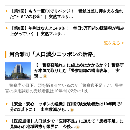
【第9回】もう一度FXでリベンジ！ 種銭は差し押さえを免れ
た”ヒミツのお金” ｜ 突然マルサ…
【第8回】年利はなんと14.6％！ 毎日5万円超の延滞税が積み
上がっていく ｜ 突然マルサ…
一覧を見る
河合雅司「人口減少ニッポンの活路」
【「警察官離れ」に歯止めはかかるか？】警察庁
が本気で取り組む「警察組織の構造改革」 実
現…
警察庁が目下、頭を悩ませているのが「警察官不足」だ。警察
官の採用試験の受験者数は10年間で2分の1以…
【安全・安心ニッポンの危機】採用試験受験者数は10年間で2
分の1以下に！ 出生数減がも…
【医療崩壊】人口減少で「医師不足」に加えて「患者不足」に
見舞われ地域医療が限界に 今後…