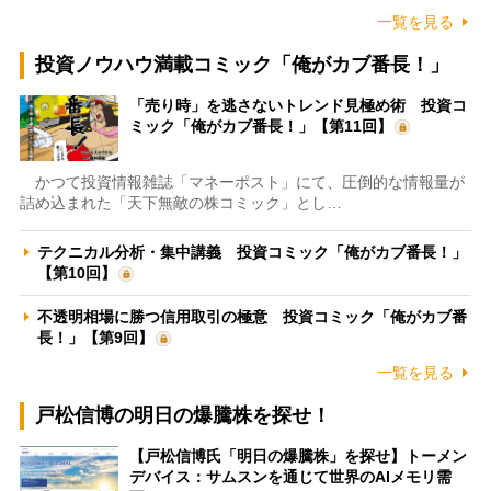
一覧を見る
投資ノウハウ満載コミック「俺がカブ番長！」
「売り時」を逃さないトレンド見極め術 投資コ
ミック「俺がカブ番長！」【第11回】
かつて投資情報雑誌「マネーポスト」にて、圧倒的な情報量が
詰め込まれた「天下無敵の株コミック」とし…
テクニカル分析・集中講義 投資コミック「俺がカブ番長！」
【第10回】
不透明相場に勝つ信用取引の極意 投資コミック「俺がカブ番
長！」【第9回】
一覧を見る
戸松信博の明日の爆騰株を探せ！
【戸松信博氏「明日の爆騰株」を探せ】トーメン
デバイス：サムスンを通じて世界のAIメモリ需