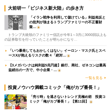
大前研一「ビジネス新大陸」の歩き方
「イラン戦争を利用して儲けている」利益相反と
の批判が強まるトランプファミリーの不正蓄財
疑…
トランプ大統領のファミリー信託が今年1～3月に3000回以上も
の証券取引を行っていたことが明らかになり…
「いつ暴発してもおかしくはない」イーロン・マスク氏とスペ
ースXが抱えるリスクの数々「絶対…
【3メガバンクは純利益5兆円超】銀行、商社、ゼネコンは最高
益続出の一方で、中小企業・…
一覧を見る
投資ノウハウ満載コミック「俺がカブ番長！」
「売り時」を逃さないトレンド見極め術 投資コ
ミック「俺がカブ番長！」【第11回】