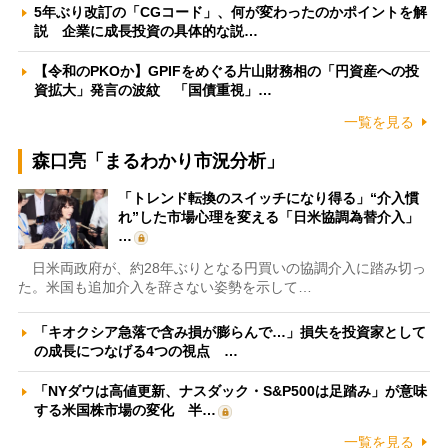
5年ぶり改訂の「CGコード」、何が変わったのかポイントを解
説 企業に成長投資の具体的な説…
【令和のPKOか】GPIFをめぐる片山財務相の「円資産への投
資拡大」発言の波紋 「国債重視」…
一覧を見る
森口亮「まるわかり市況分析」
「トレンド転換のスイッチになり得る」“介入慣
れ”した市場心理を変える「日米協調為替介入」
…
日米両政府が、約28年ぶりとなる円買いの協調介入に踏み切っ
た。米国も追加介入を辞さない姿勢を示して…
「キオクシア急落で含み損が膨らんで…」損失を投資家として
の成長につなげる4つの視点 …
「NYダウは高値更新、ナスダック・S&P500は足踏み」が意味
する米国株市場の変化 半…
一覧を見る