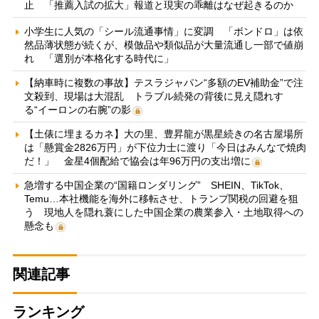
止 「推薦入試の拡大」報道と現実の乖離はなぜ起きるのか
小学生に人気の「シール流通事情」に変調 「ボンドロ」は依
然品薄状態が続くが、模倣品や類似品が大量流通し一部で値崩
れ 「選別が本格化する時代に」
【納車時に複数の事故】テスラジャパン“多額のEV補助金”で注
文殺到、現場は大混乱 トラブル続発の背後に見え隠れす
る“イーロンの右腕”の影
【土俵に埋まるカネ】大の里、豊昇龍が黒星続きの名古屋場所
は「懸賞金2826万円」が下位力士に渡り「今日はみんなで焼肉
だ！」 金星4個配給で協会は年96万円の支出増に
急増する中国企業の“国籍ロンダリング” SHEIN、TikTok、
Temu…本社機能を海外に移転させ、トランプ関税の回避を狙
う 現地人を隠れ蓑にした中国企業の農業参入・土地取得への
懸念も
関連記事
ランキング