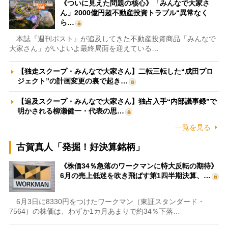
《ついに見えた問題の核心》「みんなで大家さ
ん」2000億円超不動産投資トラブル“異常なく
ら…
本誌『週刊ポスト』が追及してきた不動産投資商品「みんなで
大家さん」がいよいよ最終局面を迎えている…
【独走スクープ・みんなで大家さん】二転三転した“成田プロ
ジェクト”の計画変更の裏で起き…
【追及スクープ・みんなで大家さん】独占入手“内部議事録”で
明かされる柳瀬健一・代表の思…
一覧を見る
古賀真人「発掘！好決算銘柄」
《株価34％急落のワークマンに特大反転の期待》
6月の売上低迷を吹き飛ばす第1四半期決算、…
6月3日に8330円をつけたワークマン（東証スタンダード・
7564）の株価は、わずか1カ月あまりで約34％下落…