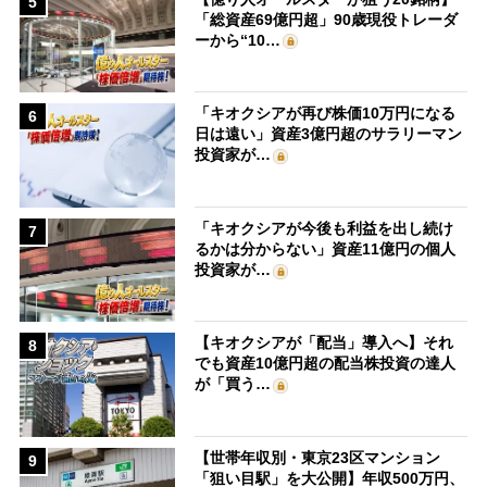
5
「総資産69億円超」90歳現役トレーダ
ーから“10…
「キオクシアが再び株価10万円になる
6
日は遠い」資産3億円超のサラリーマン
投資家が…
「キオクシアが今後も利益を出し続け
7
るかは分からない」資産11億円の個人
投資家が…
【キオクシアが「配当」導入へ】それ
8
でも資産10億円超の配当株投資の達人
が「買う…
【世帯年収別・東京23区マンション
9
「狙い目駅」を大公開】年収500万円、