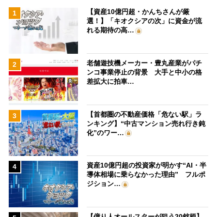
【資産10億円超・かんちさんが厳
1
選！】「キオクシアの次」に資金が流
れる期待の高…
老舗遊技機メーカー・豊丸産業がパチ
2
ンコ事業停止の背景 大手と中小の格
差拡大に拍車…
【首都圏の不動産価格「危ない駅」ラ
3
ンキング】“中古マンション売れ行き鈍
化”のワー…
資産10億円超の投資家が明かす“AI・半
4
導体相場に乗らなかった理由” フルポ
ジション…
【億り人オールスターが狙う20銘柄】