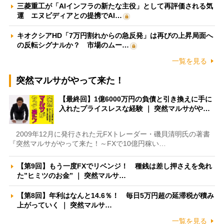
三菱重工が「AIインフラの新たな主役」として再評価される気
運 エヌビディアとの提携でAI…
キオクシアHD「7万円割れからの急反発」は再びの上昇局面へ
の反転シグナルか？ 市場のムー…
一覧を見る
突然マルサがやって来た！
【最終回】1億6000万円の負債と引き換えに手に
入れたプライスレスな経験 ｜ 突然マルサがや…
2009年12月に発行された元FXトレーダー・磯貝清明氏の著書
『突然マルサがやって来た！～FXで10億円稼い…
【第9回】もう一度FXでリベンジ！ 種銭は差し押さえを免れ
た”ヒミツのお金” ｜ 突然マルサ…
【第8回】年利はなんと14.6％！ 毎日5万円超の延滞税が積み
上がっていく ｜ 突然マルサ…
一覧を見る