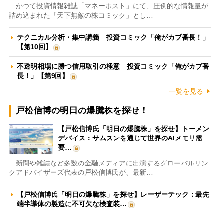
かつて投資情報雑誌「マネーポスト」にて、圧倒的な情報量が
詰め込まれた「天下無敵の株コミック」とし…
テクニカル分析・集中講義 投資コミック「俺がカブ番長！」
【第10回】
不透明相場に勝つ信用取引の極意 投資コミック「俺がカブ番
長！」【第9回】
一覧を見る
戸松信博の明日の爆騰株を探せ！
【戸松信博氏「明日の爆騰株」を探せ】トーメン
デバイス：サムスンを通じて世界のAIメモリ需
要…
新聞や雑誌など多数の金融メディアに出演するグローバルリン
クアドバイザーズ代表の戸松信博氏が、最新…
【戸松信博氏「明日の爆騰株」を探せ】レーザーテック：最先
端半導体の製造に不可欠な検査装…