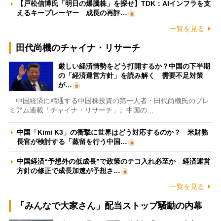
【戸松信博氏「明日の爆騰株」を探せ】TDK：AIインフラを支
えるキープレーヤー 成長の再評…
一覧を見る
田代尚機のチャイナ・リサーチ
厳しい経済情勢をどう打開するか？中国の下半期
の「経済運営方針」を読み解く 需要不足対策
が…
中国経済に精通する中国株投資の第一人者・田代尚機氏のプレ
ミアム連載「チャイナ・リサーチ」。中国の…
中国「Kimi K3」の衝撃に世界はどう対応するのか？ 米財務
長官が検討する「蒸留を行う中国…
中国経済“予想外の低成長”で政策のテコ入れ必至か 経済運営
方針の修正で成長加速が予想さ…
一覧を見る
「みんなで大家さん」配当ストップ騒動の内幕