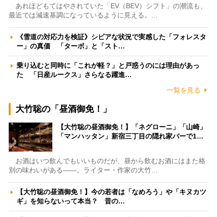
あれほどもてはやされていた「EV（BEV）シフト」の潮流も、
最近では減速基調になっているように見える。…
《雪道の対応力を検証》シビアな状況で実感した「フォレスタ
ー」の真価 「ターボ」と「スト…
乗り込むと同時に「これが軽？」と戸惑うのには理由があっ
た 「日産ルークス」さらなる躍進…
一覧を見る
大竹聡の「昼酒御免！」
【大竹聡の昼酒御免！】「ネグローニ」「山崎」
「マンハッタン」新宿三丁目の隠れ家バーで1…
お酒はいつ飲んでもいいものだが、昼から飲むお酒にはまた格
別の味わいがある――。ライター・作家の大竹…
【大竹聡の昼酒御免！】今の若者は「なめろう」や「キヌカツ
ギ」を知らないって本当？ 昔の…