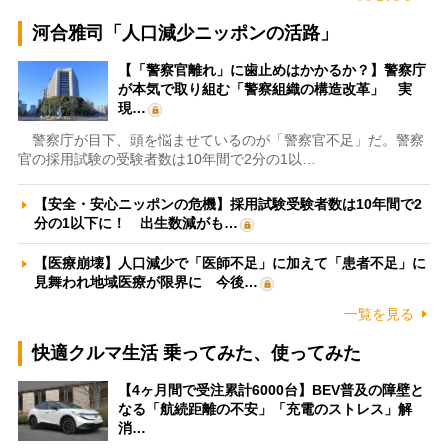
河合雅司「人口減少ニッポンの活路」
【「警察官離れ」に歯止めはかかるか？】警察庁
が本気で取り組む「警察組織の構造改革」 実
現…
警察庁が目下、頭を悩ませているのが「警察官不足」だ。警察
官の採用試験の受験者数は10年間で2分の1以…
【安全・安心ニッポンの危機】採用試験受験者数は10年間で2
分の1以下に！ 出生数減がも…
【医療崩壊】人口減少で「医師不足」に加えて「患者不足」に
見舞われ地域医療が限界に 今後…
一覧を見る
快適クルマ生活 乗ってみた、使ってみた
【4ヶ月間で受注累計6000台】BEV普及の障壁と
なる「航続距離の不安」「充電のストレス」解
消…