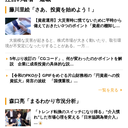
藤川里絵「さあ、投資を始めよう！」
【資産運用】大災害時に慌てないために平時から
備えておきたい3つのポイント「資産の棚卸し…
大規模な災害が起きると、株式市場が大きく動いたり、取引環
境が不安定になったりすることがある。一方…
5年ぶり改訂の「CGコード」、何が変わったのかポイントを解
説 企業に成長投資の具体的な説…
【令和のPKOか】GPIFをめぐる片山財務相の「円資産への投
資拡大」発言の波紋 「国債重視」…
一覧を見る
森口亮「まるわかり市況分析」
「トレンド転換のスイッチになり得る」“介入慣
れ”した市場心理を変える「日米協調為替介入」
…