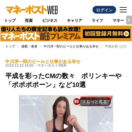
ログイン
トップ
投資
ビジネス
キャリア
ライフ
マネー
トップ
連載・著者
中川淳一郎のビールと仕事がある幸せ
平成を彩ったCM
中川淳一郎のビールと仕事がある幸せ
2018.12.15 16:00
マネーポストWEB
平成を彩ったCMの数々 ポリンキーや
「ポポポポーン」など10選
もっと見る
arrow_forward_ios