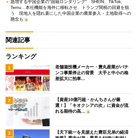
急増する中国企業の“国籍ロンダリング” SHEIN、TikTok、
Temu…本社機能を海外に移転させ、トランプ関税の回避を狙
う 現地人を隠れ蓑にした中国企業の農業参入・土地取得への
懸念も
関連記事
ランキング
老舗遊技機メーカー・豊丸産業がパチ
1
ンコ事業停止の背景 大手と中小の格
差拡大に拍車…
【資産10億円超・かんちさんが厳
2
選！】「キオクシアの次」に資金が流
れる期待の高…
【天下統一を見据えた豊臣兄弟の経済
3
政策】秀吉が弟・秀長を紀伊に転封し