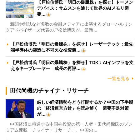
【戸松信博氏「明日の爆騰株」を探せ】トーメン
デバイス：サムスンを通じて世界のAIメモリ需
要…
新聞や雑誌など多数の金融メディアに出演するグローバルリン
クアドバイザーズ代表の戸松信博氏が、最新…
【戸松信博氏「明日の爆騰株」を探せ】レーザーテック：最先
端半導体の製造に不可欠な検査装…
【戸松信博氏「明日の爆騰株」を探せ】TDK：AIインフラを支
えるキープレーヤー 成長の再評…
一覧を見る
田代尚機のチャイナ・リサーチ
厳しい経済情勢をどう打開するか？中国の下半期
の「経済運営方針」を読み解く 需要不足対策
が…
中国経済に精通する中国株投資の第一人者・田代尚機氏のプレ
ミアム連載「チャイナ・リサーチ」。中国の…