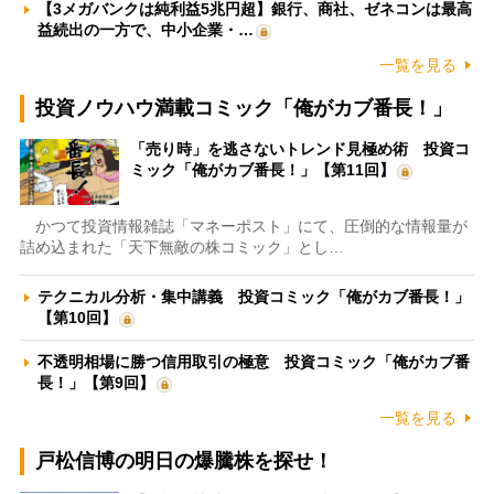
【3メガバンクは純利益5兆円超】銀行、商社、ゼネコンは最高
益続出の一方で、中小企業・…
一覧を見る
投資ノウハウ満載コミック「俺がカブ番長！」
「売り時」を逃さないトレンド見極め術 投資コ
ミック「俺がカブ番長！」【第11回】
かつて投資情報雑誌「マネーポスト」にて、圧倒的な情報量が
詰め込まれた「天下無敵の株コミック」とし…
テクニカル分析・集中講義 投資コミック「俺がカブ番長！」
【第10回】
不透明相場に勝つ信用取引の極意 投資コミック「俺がカブ番
長！」【第9回】
一覧を見る
戸松信博の明日の爆騰株を探せ！