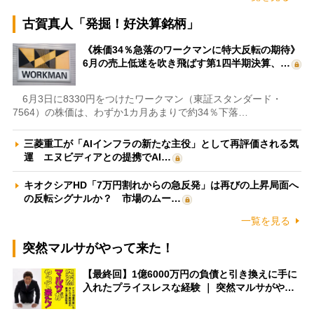
古賀真人「発掘！好決算銘柄」
《株価34％急落のワークマンに特大反転の期待》
6月の売上低迷を吹き飛ばす第1四半期決算、…
6月3日に8330円をつけたワークマン（東証スタンダード・
7564）の株価は、わずか1カ月あまりで約34％下落…
三菱重工が「AIインフラの新たな主役」として再評価される気
運 エヌビディアとの提携でAI…
キオクシアHD「7万円割れからの急反発」は再びの上昇局面へ
の反転シグナルか？ 市場のムー…
一覧を見る
突然マルサがやって来た！
【最終回】1億6000万円の負債と引き換えに手に
入れたプライスレスな経験 ｜ 突然マルサがや…