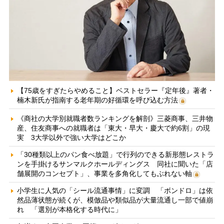
【75歳をすぎたらやめること】ベストセラー『定年後』著者・
楠木新氏が指南する老年期の好循環を呼び込む方法
《商社の大学別就職者数ランキングを解剖》三菱商事、三井物
産、住友商事への就職者は「東大・早大・慶大で約6割」の現
実 3大学以外で強い大学はどこか
「30種類以上のパン食べ放題」で行列のできる新形態レストラ
ンを手掛けるサンマルクホールディングス 同社に聞いた「店
舗展開のコンセプト」、事業を多角化してもぶれない軸
小学生に人気の「シール流通事情」に変調 「ボンドロ」は依
然品薄状態が続くが、模倣品や類似品が大量流通し一部で値崩
れ 「選別が本格化する時代に」