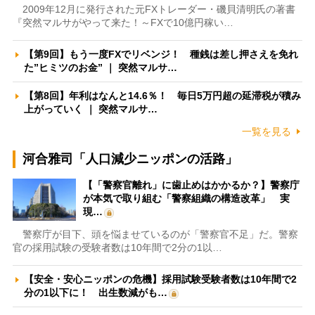
2009年12月に発行された元FXトレーダー・磯貝清明氏の著書
『突然マルサがやって来た！～FXで10億円稼い…
【第9回】もう一度FXでリベンジ！ 種銭は差し押さえを免れ
た”ヒミツのお金” ｜ 突然マルサ…
【第8回】年利はなんと14.6％！ 毎日5万円超の延滞税が積み
上がっていく ｜ 突然マルサ…
一覧を見る
河合雅司「人口減少ニッポンの活路」
【「警察官離れ」に歯止めはかかるか？】警察庁
が本気で取り組む「警察組織の構造改革」 実
現…
警察庁が目下、頭を悩ませているのが「警察官不足」だ。警察
官の採用試験の受験者数は10年間で2分の1以…
【安全・安心ニッポンの危機】採用試験受験者数は10年間で2
分の1以下に！ 出生数減がも…