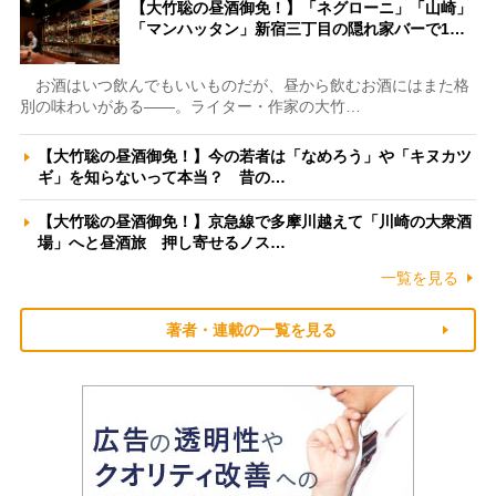
【大竹聡の昼酒御免！】「ネグローニ」「山崎」
「マンハッタン」新宿三丁目の隠れ家バーで1…
お酒はいつ飲んでもいいものだが、昼から飲むお酒にはまた格
別の味わいがある――。ライター・作家の大竹…
【大竹聡の昼酒御免！】今の若者は「なめろう」や「キヌカツ
ギ」を知らないって本当？ 昔の…
【大竹聡の昼酒御免！】京急線で多摩川越えて「川崎の大衆酒
場」へと昼酒旅 押し寄せるノス…
一覧を見る
著者・連載の一覧を見る