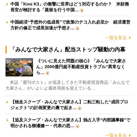
中国「Kimi K3」の衝撃に世界はどう対応するのか？ 米財務
長官が検討する「蒸留を行う中国…
中国経済“予想外の低成長”で政策のテコ入れ必至か 経済運営
方針の修正で成長加速が予想さ…
一覧を見る
「みんなで大家さん」配当ストップ騒動の内幕
《ついに見えた問題の核心》「みんなで大家さ
ん」2000億円超不動産投資トラブル“異常なく
ら…
本誌『週刊ポスト』が追及してきた不動産投資商品「みんなで
大家さん」がいよいよ最終局面を迎えている…
【独走スクープ・みんなで大家さん】二転三転した“成田プロ
ジェクト”の計画変更の裏で起き…
【追及スクープ・みんなで大家さん】独占入手“内部議事録”で
明かされる柳瀬健一・代表の思…
一覧を見る