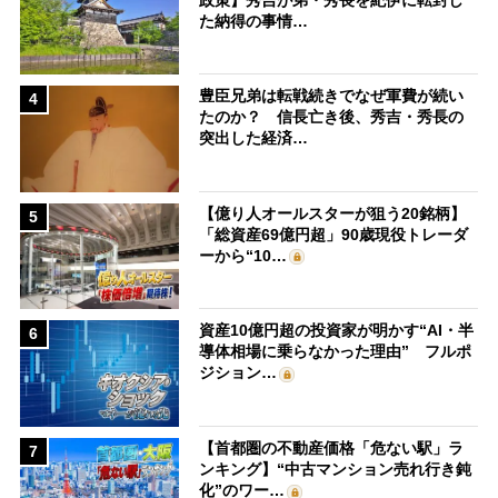
た納得の事情…
豊臣兄弟は転戦続きでなぜ軍費が続い
4
たのか？ 信長亡き後、秀吉・秀長の
突出した経済…
【億り人オールスターが狙う20銘柄】
5
「総資産69億円超」90歳現役トレーダ
ーから“10…
資産10億円超の投資家が明かす“AI・半
6
導体相場に乗らなかった理由” フルポ
ジション…
【首都圏の不動産価格「危ない駅」ラ
7
ンキング】“中古マンション売れ行き鈍
化”のワー…