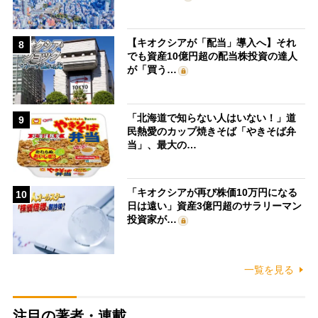
【キオクシアが「配当」導入へ】それ
8
でも資産10億円超の配当株投資の達人
が「買う…
「北海道で知らない人はいない！」道
9
民熱愛のカップ焼きそば「やきそば弁
当」、最大の…
「キオクシアが再び株価10万円になる
10
日は遠い」資産3億円超のサラリーマン
投資家が…
一覧を見る
注目の著者・連載