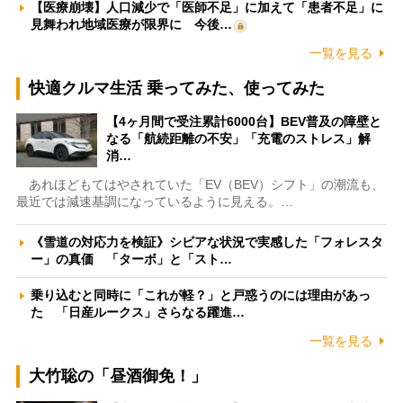
【医療崩壊】人口減少で「医師不足」に加えて「患者不足」に
見舞われ地域医療が限界に 今後…
一覧を見る
快適クルマ生活 乗ってみた、使ってみた
【4ヶ月間で受注累計6000台】BEV普及の障壁と
なる「航続距離の不安」「充電のストレス」解
消…
あれほどもてはやされていた「EV（BEV）シフト」の潮流も、
最近では減速基調になっているように見える。…
《雪道の対応力を検証》シビアな状況で実感した「フォレスタ
ー」の真価 「ターボ」と「スト…
乗り込むと同時に「これが軽？」と戸惑うのには理由があっ
た 「日産ルークス」さらなる躍進…
一覧を見る
大竹聡の「昼酒御免！」