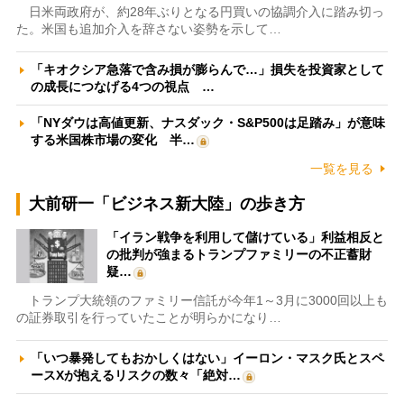
日米両政府が、約28年ぶりとなる円買いの協調介入に踏み切っ
た。米国も追加介入を辞さない姿勢を示して…
「キオクシア急落で含み損が膨らんで…」損失を投資家として
の成長につなげる4つの視点 …
「NYダウは高値更新、ナスダック・S&P500は足踏み」が意味
する米国株市場の変化 半…
一覧を見る
大前研一「ビジネス新大陸」の歩き方
「イラン戦争を利用して儲けている」利益相反と
の批判が強まるトランプファミリーの不正蓄財
疑…
トランプ大統領のファミリー信託が今年1～3月に3000回以上も
の証券取引を行っていたことが明らかになり…
「いつ暴発してもおかしくはない」イーロン・マスク氏とスペ
ースXが抱えるリスクの数々「絶対…