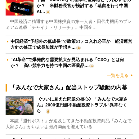
か？ 米財務長官が検討する「蒸留を行う中国
AI…
中国経済に精通する中国株投資の第一人者・田代尚機氏のプレ
ミアム連載「チャイナ・リサーチ」。中国企…
中国経済“予想外の低成長”で政策のテコ入れ必至か 経済運営
方針の修正で成長加速が予想さ…
“AI革命”で爆発的な需要拡大が見込まれる「CXO」とは何
か？ 高い競争力を持つ中国の医薬品…
一覧を見る
「みんなで大家さん」配当ストップ騒動の内幕
《ついに見えた問題の核心》「みんなで大家さ
ん」2000億円超不動産投資トラブル“異常なく
ら…
本誌『週刊ポスト』が追及してきた不動産投資商品「みんなで
大家さん」がいよいよ最終局面を迎えている…