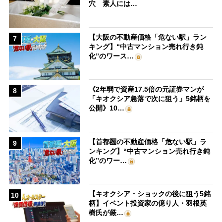
穴 素人には…
【大阪の不動産価格「危ない駅」ラン
7
キング】“中古マンション売れ行き鈍
化”のワース…
《2年弱で資産17.5倍の元証券マンが
8
「キオクシア急落で次に狙う」5銘柄を
公開》10…
【首都圏の不動産価格「危ない駅」ラ
9
ンキング】“中古マンション売れ行き鈍
化”のワー…
【キオクシア・ショックの後に狙う5銘
10
柄】イベント投資家の億り人・羽根英
樹氏が厳…