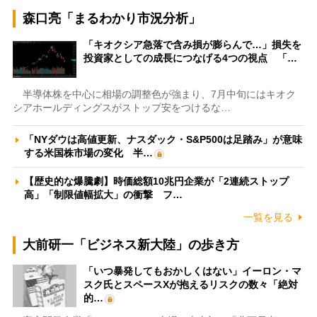
森口亮「まるわかり市況分析」
「キオクシア急落で含み損が膨らんで…」損失を
投資家としての成長につなげる4つの視点 「…
半導体株を中心に相場の調整色が強まり、7月中旬にはキオク
シアホールディングスがストップ安をつけるな…
「NYダウは高値更新、ナスダック・S&P500は足踏み」が意味
する米国株市場の変化 半…
【歴史的な爆騰劇】時価総額10兆円企業が「2連続ストップ
高」「制限値幅拡大」の衝撃 フ…
一覧を見る
大前研一「ビジネス新大陸」の歩き方
「いつ暴発してもおかしくはない」イーロン・マ
スク氏とスペースXが抱えるリスクの数々「絶対
的…