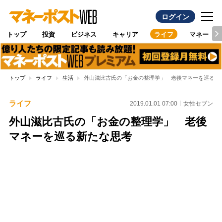
ログイン
トップ
投資
ビジネス
キャリア
ライフ
マネー
トップ
ライフ
生活
外山滋比古氏の「お金の整理学」 老後マネーを巡る新
ライフ
2019.01.01 07:00
女性セブン
外山滋比古氏の「お金の整理学」 老後
マネーを巡る新たな思考
Loaded
:
95.43%
/
Unmute