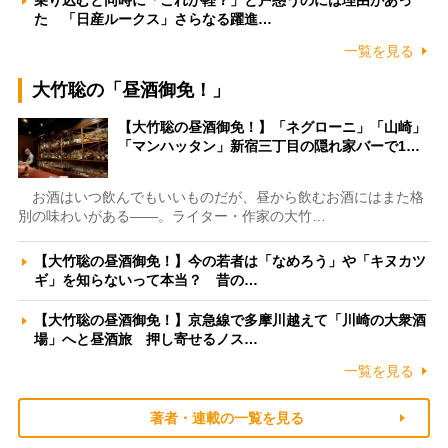
た 「日産ルークス」さらなる躍進…
一覧を見る
大竹聡の「昼酒御免！」
【大竹聡の昼酒御免！】「ネグローニ」「山崎」
「マンハッタン」新宿三丁目の隠れ家バーで1…
お酒はいつ飲んでもいいものだが、昼から飲むお酒にはまた格
別の味わいがある――。ライター・作家の大竹…
【大竹聡の昼酒御免！】今の若者は「なめろう」や「キヌカツ
ギ」を知らないって本当？ 昔の…
【大竹聡の昼酒御免！】京急線で多摩川越えて「川崎の大衆酒
場」へと昼酒旅 押し寄せるノス…
一覧を見る
著者・連載の一覧を見る