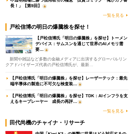
長！」【第9回】
一覧を見る
戸松信博の明日の爆騰株を探せ！
【戸松信博氏「明日の爆騰株」を探せ】トーメン
デバイス：サムスンを通じて世界のAIメモリ需
要…
新聞や雑誌など多数の金融メディアに出演するグローバルリン
クアドバイザーズ代表の戸松信博氏が、最新…
【戸松信博氏「明日の爆騰株」を探せ】レーザーテック：最先
端半導体の製造に不可欠な検査装…
【戸松信博氏「明日の爆騰株」を探せ】TDK：AIインフラを支
えるキープレーヤー 成長の再評…
一覧を見る
田代尚機のチャイナ・リサーチ
中国「Kimi K3」の衝撃に世界はどう対応するの