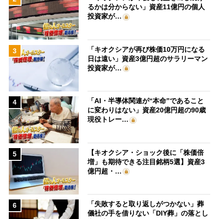
るかは分からない」資産11億円の個人
投資家が…
「キオクシアが再び株価10万円になる
3
日は遠い」資産3億円超のサラリーマン
投資家が…
「AI・半導体関連が“本命”であること
4
に変わりはない」資産20億円超の90歳
現役トレー…
【キオクシア・ショック後に「株価倍
5
増」も期待できる注目銘柄5選】資産3
億円超・…
「失敗すると取り返しがつかない」葬
6
儀社の手を借りない「DIY葬」の落とし