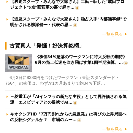
【独走スクープ・みんなで大家さん】二転三転した“成田プロ
ジェクト”の計画変更の裏で起き…
【追及スクープ・みんなで大家さん】独占入手“内部議事録”で
明かされる柳瀬健一・代表の思…
一覧を見る
古賀真人「発掘！好決算銘柄」
《株価34％急落のワークマンに特大反転の期待》
6月の売上低迷を吹き飛ばす第1四半期決算、…
6月3日に8330円をつけたワークマン（東証スタンダード・
7564）の株価は、わずか1カ月あまりで約34％下落…
三菱重工が「AIインフラの新たな主役」として再評価される気
運 エヌビディアとの提携でAI…
キオクシアHD「7万円割れからの急反発」は再びの上昇局面へ
の反転シグナルか？ 市場のムー…
一覧を見る