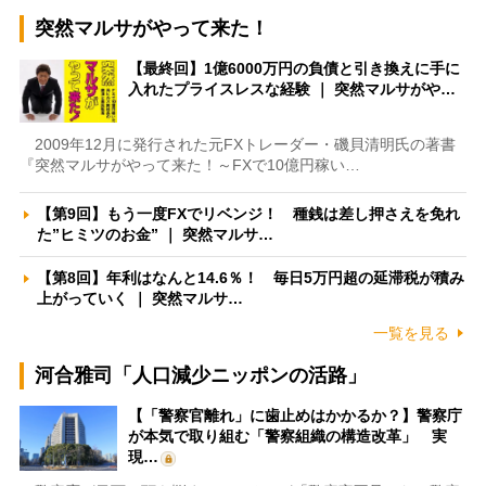
突然マルサがやって来た！
【最終回】1億6000万円の負債と引き換えに手に
入れたプライスレスな経験 ｜ 突然マルサがや…
2009年12月に発行された元FXトレーダー・磯貝清明氏の著書
『突然マルサがやって来た！～FXで10億円稼い…
【第9回】もう一度FXでリベンジ！ 種銭は差し押さえを免れ
た”ヒミツのお金” ｜ 突然マルサ…
【第8回】年利はなんと14.6％！ 毎日5万円超の延滞税が積み
上がっていく ｜ 突然マルサ…
一覧を見る
河合雅司「人口減少ニッポンの活路」
【「警察官離れ」に歯止めはかかるか？】警察庁
が本気で取り組む「警察組織の構造改革」 実
現…