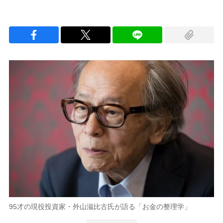
95才の現役投資家・外山滋比古氏が語る「お金の整理学」