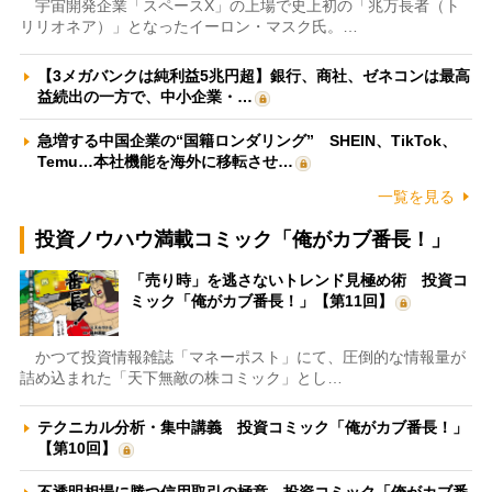
宇宙開発企業「スペースX」の上場で史上初の「兆万長者（ト
リリオネア）」となったイーロン・マスク氏。…
【3メガバンクは純利益5兆円超】銀行、商社、ゼネコンは最高
益続出の一方で、中小企業・…
急増する中国企業の“国籍ロンダリング” SHEIN、TikTok、
Temu…本社機能を海外に移転させ…
一覧を見る
投資ノウハウ満載コミック「俺がカブ番長！」
「売り時」を逃さないトレンド見極め術 投資コ
ミック「俺がカブ番長！」【第11回】
かつて投資情報雑誌「マネーポスト」にて、圧倒的な情報量が
詰め込まれた「天下無敵の株コミック」とし…
テクニカル分析・集中講義 投資コミック「俺がカブ番長！」
【第10回】
不透明相場に勝つ信用取引の極意 投資コミック「俺がカブ番