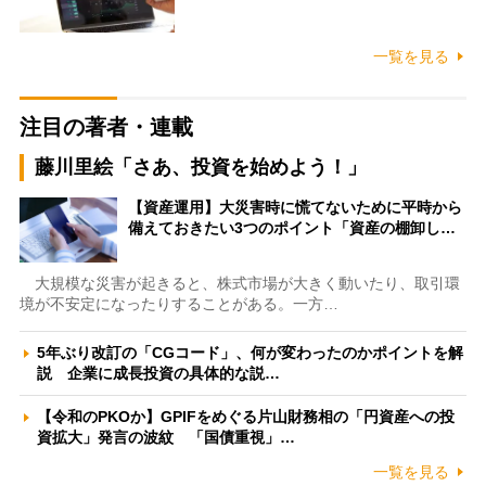
一覧を見る
注目の著者・連載
藤川里絵「さあ、投資を始めよう！」
【資産運用】大災害時に慌てないために平時から
備えておきたい3つのポイント「資産の棚卸し…
大規模な災害が起きると、株式市場が大きく動いたり、取引環
境が不安定になったりすることがある。一方…
5年ぶり改訂の「CGコード」、何が変わったのかポイントを解
説 企業に成長投資の具体的な説…
【令和のPKOか】GPIFをめぐる片山財務相の「円資産への投
資拡大」発言の波紋 「国債重視」…
一覧を見る