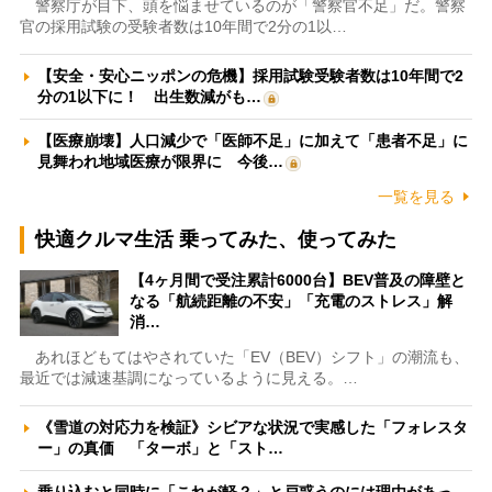
警察庁が目下、頭を悩ませているのが「警察官不足」だ。警察
官の採用試験の受験者数は10年間で2分の1以…
【安全・安心ニッポンの危機】採用試験受験者数は10年間で2
分の1以下に！ 出生数減がも…
【医療崩壊】人口減少で「医師不足」に加えて「患者不足」に
見舞われ地域医療が限界に 今後…
一覧を見る
快適クルマ生活 乗ってみた、使ってみた
【4ヶ月間で受注累計6000台】BEV普及の障壁と
なる「航続距離の不安」「充電のストレス」解
消…
あれほどもてはやされていた「EV（BEV）シフト」の潮流も、
最近では減速基調になっているように見える。…
《雪道の対応力を検証》シビアな状況で実感した「フォレスタ
ー」の真価 「ターボ」と「スト…
乗り込むと同時に「これが軽？」と戸惑うのには理由があっ