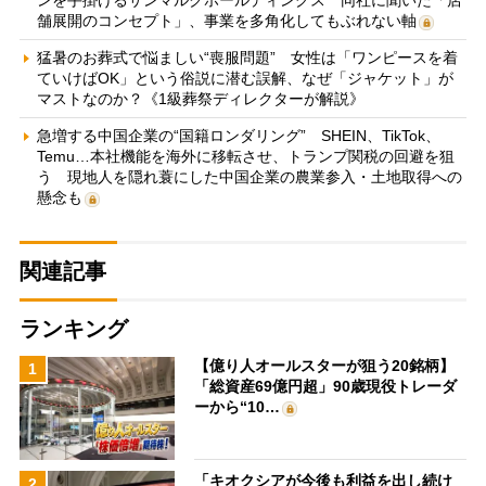
ンを手掛けるサンマルクホールディングス 同社に聞いた「店
舗展開のコンセプト」、事業を多角化してもぶれない軸
猛暑のお葬式で悩ましい“喪服問題” 女性は「ワンピースを着
ていけばOK」という俗説に潜む誤解、なぜ「ジャケット」が
マストなのか？《1級葬祭ディレクターが解説》
急増する中国企業の“国籍ロンダリング” SHEIN、TikTok、
Temu…本社機能を海外に移転させ、トランプ関税の回避を狙
う 現地人を隠れ蓑にした中国企業の農業参入・土地取得への
懸念も
関連記事
ランキング
【億り人オールスターが狙う20銘柄】
1
「総資産69億円超」90歳現役トレーダ
ーから“10…
「キオクシアが今後も利益を出し続け
2