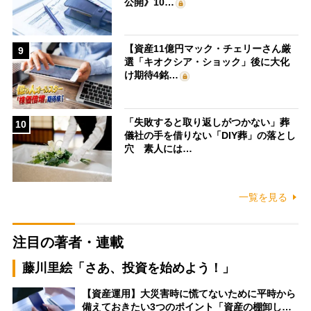
公開》10…
【資産11億円マック・チェリーさん厳
9
選「キオクシア・ショック」後に大化
け期待4銘…
「失敗すると取り返しがつかない」葬
10
儀社の手を借りない「DIY葬」の落とし
穴 素人には…
一覧を見る
注目の著者・連載
藤川里絵「さあ、投資を始めよう！」
【資産運用】大災害時に慌てないために平時から
備えておきたい3つのポイント「資産の棚卸し…