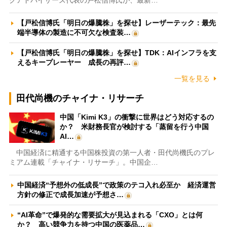
クアドバイザーズ代表の戸松信博氏が、最新…
【戸松信博氏「明日の爆騰株」を探せ】レーザーテック：最先
端半導体の製造に不可欠な検査装…
【戸松信博氏「明日の爆騰株」を探せ】TDK：AIインフラを支
えるキープレーヤー 成長の再評…
一覧を見る
田代尚機のチャイナ・リサーチ
中国「Kimi K3」の衝撃に世界はどう対応するの
か？ 米財務長官が検討する「蒸留を行う中国
AI…
中国経済に精通する中国株投資の第一人者・田代尚機氏のプレ
ミアム連載「チャイナ・リサーチ」。中国企…
中国経済“予想外の低成長”で政策のテコ入れ必至か 経済運営
方針の修正で成長加速が予想さ…
“AI革命”で爆発的な需要拡大が見込まれる「CXO」とは何
か？ 高い競争力を持つ中国の医薬品…