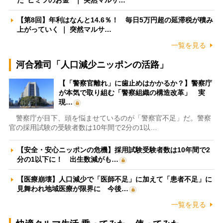
た”ヒミツのお金” ｜ 突然マルサ…
【第8回】年利はなんと14.6％！ 毎日5万円超の延滞税が積み
上がっていく ｜ 突然マルサ…
一覧を見る
河合雅司「人口減少ニッポンの活路」
【「警察官離れ」に歯止めはかかるか？】警察庁
が本気で取り組む「警察組織の構造改革」 実
現…
警察庁が目下、頭を悩ませているのが「警察官不足」だ。警察
官の採用試験の受験者数は10年間で2分の1以…
【安全・安心ニッポンの危機】採用試験受験者数は10年間で2
分の1以下に！ 出生数減がも…
【医療崩壊】人口減少で「医師不足」に加えて「患者不足」に
見舞われ地域医療が限界に 今後…
一覧を見る