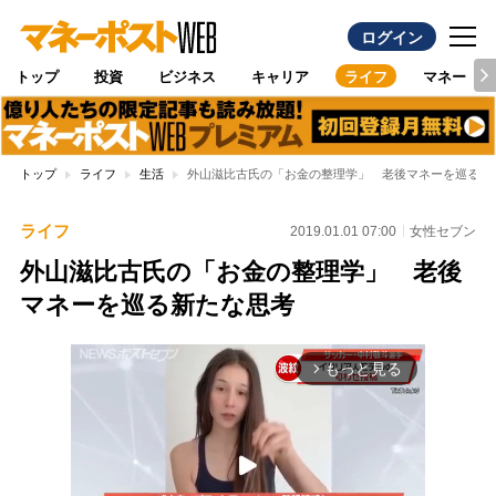
ログイン
トップ
投資
ビジネス
キャリア
ライフ
マネー
トップ
ライフ
生活
外山滋比古氏の「お金の整理学」 老後マネーを巡る新
ライフ
2019.01.01 07:00
女性セブン
外山滋比古氏の「お金の整理学」 老後
マネーを巡る新たな思考
もっと見る
arrow_forward_ios