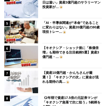
日は遠い」資産3億円超のサラリーマン
投資家が…
「AI・半導体関連が“本命”であること
5
に変わりはない」資産20億円超の90歳
現役トレー…
【キオクシア・ショック後に「株価倍
6
増」も期待できる注目銘柄5選】資産3
億円超・…
【資産10億円超・かんちさんが厳
7
選！】「キオクシアの次」に資金が流
れる期待の高…
《2年弱で資産17.5倍の元証券マンが
8
「キオクシア急落で次に狙う」5銘柄を