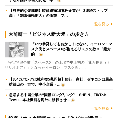
する米国株市場の変化 半…
【歴史的な爆騰劇】時価総額10兆円企業が「2連続ストップ
高」「制限値幅拡大」の衝撃 フ…
一覧を見る
大前研一「ビジネス新大陸」の歩き方
「いつ暴発してもおかしくはない」イーロン・マ
スク氏とスペースXが抱えるリスクの数々「絶対
的…
宇宙開発企業「スペースX」の上場で史上初の「兆万長者（ト
リリオネア）」となったイーロン・マスク氏。…
【3メガバンクは純利益5兆円超】銀行、商社、ゼネコンは最高
益続出の一方で、中小企業・…
急増する中国企業の“国籍ロンダリング” SHEIN、TikTok、
Temu…本社機能を海外に移転させ…
一覧を見る