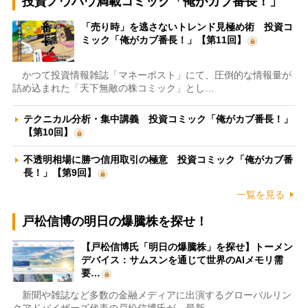
投資ノウハウ満載コミック「俺がカブ番長！」
「売り時」を逃さないトレンド見極め術 投資コ
ミック「俺がカブ番長！」【第11回】
かつて投資情報雑誌「マネーポスト」にて、圧倒的な情報量が
詰め込まれた「天下無敵の株コミック」とし…
テクニカル分析・集中講義 投資コミック「俺がカブ番長！」
【第10回】
不透明相場に勝つ信用取引の極意 投資コミック「俺がカブ番
長！」【第9回】
一覧を見る
戸松信博の明日の爆騰株を探せ！
【戸松信博氏「明日の爆騰株」を探せ】トーメン
デバイス：サムスンを通じて世界のAIメモリ需
要…
新聞や雑誌など多数の金融メディアに出演するグローバルリン