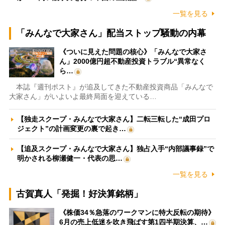
一覧を見る
「みんなで大家さん」配当ストップ騒動の内幕
《ついに見えた問題の核心》「みんなで大家さ
ん」2000億円超不動産投資トラブル“異常なく
ら…
本誌『週刊ポスト』が追及してきた不動産投資商品「みんなで
大家さん」がいよいよ最終局面を迎えている…
【独走スクープ・みんなで大家さん】二転三転した“成田プロ
ジェクト”の計画変更の裏で起き…
【追及スクープ・みんなで大家さん】独占入手“内部議事録”で
明かされる柳瀬健一・代表の思…
一覧を見る
古賀真人「発掘！好決算銘柄」
《株価34％急落のワークマンに特大反転の期待》
6月の売上低迷を吹き飛ばす第1四半期決算、…