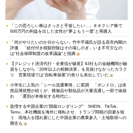
「この恐ろしい株はさっさと手放したい…」キオクシア株で
500万円の利益を出した女性が“夢よもう一度”と再購入
「何がやりたいのか分からない」竹中平蔵氏が語る高市内閣の
評価 「給付付き税額控除はその場しのぎ」いま不可欠なの
は“社会保障制度の改革議論”と指摘
【クレジット決済代行・全東信が破産】63社もの金融機関が融
資をしながら「20年以上の粉飾決算」を見抜けなかったカラク
リ 営業現場では“自転車操業”の焦りも表出していた
小学生に人気の「シール流通事情」に変調 「ボンドロ」は依
然品薄状態が続くが、模倣品や類似品が大量流通し一部で値崩
れ 「選別が本格化する時代に」
急増する中国企業の“国籍ロンダリング” SHEIN、TikTok、
Temu…本社機能を海外に移転させ、トランプ関税の回避を狙
う 現地人を隠れ蓑にした中国企業の農業参入・土地取得への
懸念も