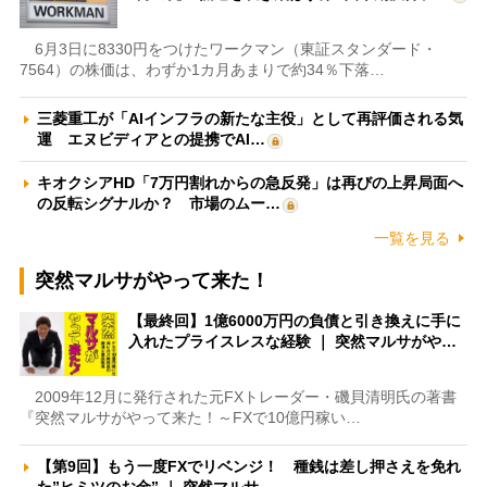
6月3日に8330円をつけたワークマン（東証スタンダード・
7564）の株価は、わずか1カ月あまりで約34％下落…
三菱重工が「AIインフラの新たな主役」として再評価される気
運 エヌビディアとの提携でAI…
キオクシアHD「7万円割れからの急反発」は再びの上昇局面へ
の反転シグナルか？ 市場のムー…
一覧を見る
突然マルサがやって来た！
【最終回】1億6000万円の負債と引き換えに手に
入れたプライスレスな経験 ｜ 突然マルサがや…
2009年12月に発行された元FXトレーダー・磯貝清明氏の著書
『突然マルサがやって来た！～FXで10億円稼い…
【第9回】もう一度FXでリベンジ！ 種銭は差し押さえを免れ