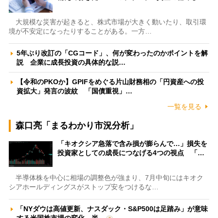
大規模な災害が起きると、株式市場が大きく動いたり、取引環
境が不安定になったりすることがある。一方…
5年ぶり改訂の「CGコード」、何が変わったのかポイントを解
説 企業に成長投資の具体的な説…
【令和のPKOか】GPIFをめぐる片山財務相の「円資産への投
資拡大」発言の波紋 「国債重視」…
一覧を見る
森口亮「まるわかり市況分析」
「キオクシア急落で含み損が膨らんで…」損失を
投資家としての成長につなげる4つの視点 「…
半導体株を中心に相場の調整色が強まり、7月中旬にはキオク
シアホールディングスがストップ安をつけるな…
「NYダウは高値更新、ナスダック・S&P500は足踏み」が意味