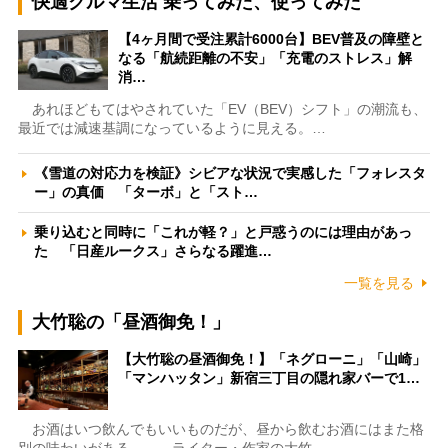
快適クルマ生活 乗ってみた、使ってみた
【4ヶ月間で受注累計6000台】BEV普及の障壁と
なる「航続距離の不安」「充電のストレス」解
消…
あれほどもてはやされていた「EV（BEV）シフト」の潮流も、
最近では減速基調になっているように見える。…
《雪道の対応力を検証》シビアな状況で実感した「フォレスタ
ー」の真価 「ターボ」と「スト…
乗り込むと同時に「これが軽？」と戸惑うのには理由があっ
た 「日産ルークス」さらなる躍進…
一覧を見る
大竹聡の「昼酒御免！」
【大竹聡の昼酒御免！】「ネグローニ」「山崎」
「マンハッタン」新宿三丁目の隠れ家バーで1…
お酒はいつ飲んでもいいものだが、昼から飲むお酒にはまた格