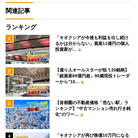
関連記事
ランキング
「キオクシアが今後も利益を出し続け
1
るかは分からない」資産11億円の個人
投資家が…
【億り人オールスターが狙う20銘柄】
2
「総資産69億円超」90歳現役トレーダ
ーから“10…
【首都圏の不動産価格「危ない駅」ラ
3
ンキング】“中古マンション売れ行き鈍
化”のワー…
「キオクシアが再び株価10万円になる
4