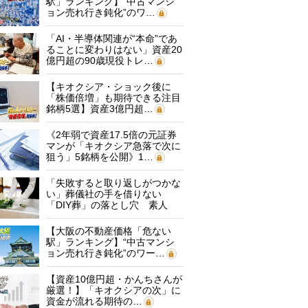
駅」ランキング】“中古マンシ
ョン売れ行き鈍化”のワ…
「AI・半導体関連が“本命”であ
ることに変わりはない」資産20
億円超の90歳現役トレ…
【キオクシア・ショック後に
「株価倍増」も期待できる注目
銘柄5選】資産3億円超…
《2年弱で資産17.5倍の元証券
マンが「キオクシア急落で次に
狙う」5銘柄を公開》1…
「失敗すると取り返しがつかな
い」葬儀社の手を借りない
「DIY葬」の落とし穴 素人
に…
【大阪の不動産価格「危ない
駅」ランキング】“中古マンシ
ョン売れ行き鈍化”のワー…
【資産10億円超・かんちさんが
厳選！】「キオクシアの次」に
資金が流れる期待の…