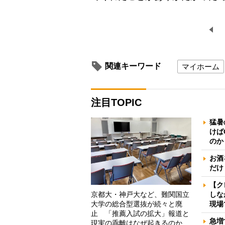
関連キーワード
マイホーム
注目TOPIC
猛暑
けば
のか
お酒
だけ
【ク
京都大・神戸大など、難関国立
しな
大学の総合型選抜が続々と廃
現場
止 「推薦入試の拡大」報道と
急増
現実の乖離はなぜ起きるのか