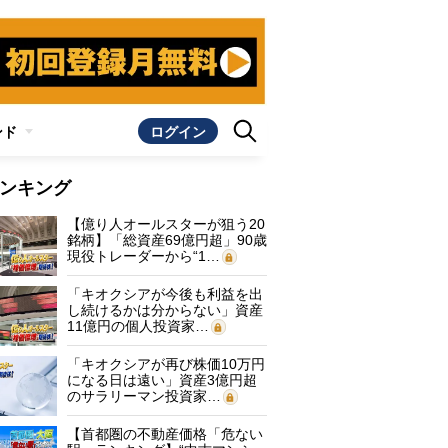
ンド
ログイン
ンキング
【億り人オールスターが狙う20
銘柄】「総資産69億円超」90歳
現役トレーダーから“1…
「キオクシアが今後も利益を出
し続けるかは分からない」資産
11億円の個人投資家…
「キオクシアが再び株価10万円
になる日は遠い」資産3億円超
のサラリーマン投資家…
【首都圏の不動産価格「危ない