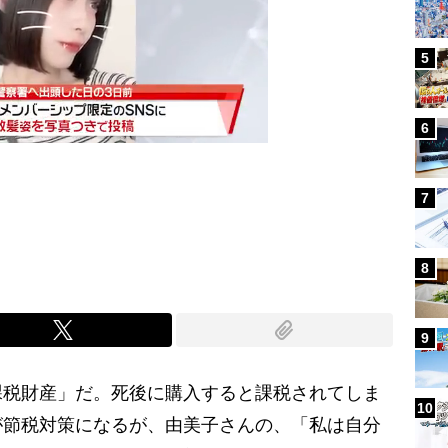
5
6
7
Mute
8
9
税財産」だ。死後に購入すると課税されてしま
10
が節税対策になるが、由美子さんの、「私は自分