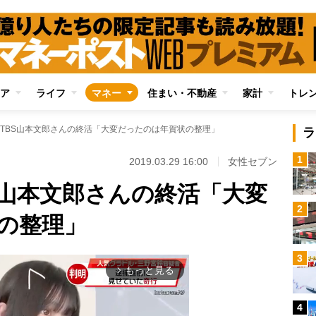
ア
ライフ
マネー
住まい・不動産
家計
トレ
TBS山本文郎さんの終活「大変だったのは年賀状の整理」
ラ
1
2019.03.29 16:00
女性セブン
S山本文郎さんの終活「大変
2
の整理」
3
もっと見る
arrow_forward_ios
4