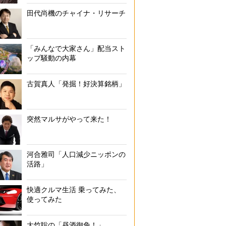
田代尚機のチャイナ・リサーチ
「みんなで大家さん」配当スト
ップ騒動の内幕
古賀真人「発掘！好決算銘柄」
突然マルサがやって来た！
河合雅司「人口減少ニッポンの
活路」
快適クルマ生活 乗ってみた、
使ってみた
大竹聡の「昼酒御免！」