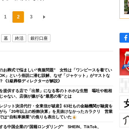
1
2
3
墓
終活
銀行口座
のお葬式で悩ましい“喪服問題” 女性は「ワンピースを着てい
OK」という俗説に潜む誤解、なぜ「ジャケット」がマストな
？《1級葬祭ディレクターが解説》
を提供する店で「出禁」になる客のトホホな生態 嘔吐や粗相
じゃない、店側が嫌がる“最悪の客”とは
レジット決済代行・全東信が破産】63社もの金融機関が融資を
がら「20年以上の粉飾決算」を見抜けなかったカラクリ 営業
では“自転車操業”の焦りも表出していた
する中国企業の“国籍ロンダリング” SHEIN、TikTok、