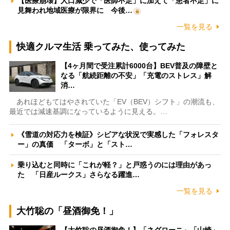
【医療崩壊】人口減少で「医師不足」に加えて「患者不足」に
見舞われ地域医療が限界に 今後…
一覧を見る
快適クルマ生活 乗ってみた、使ってみた
【4ヶ月間で受注累計6000台】BEV普及の障壁と
なる「航続距離の不安」「充電のストレス」解
消…
あれほどもてはやされていた「EV（BEV）シフト」の潮流も、
最近では減速基調になっているように見える。…
《雪道の対応力を検証》シビアな状況で実感した「フォレスタ
ー」の真価 「ターボ」と「スト…
乗り込むと同時に「これが軽？」と戸惑うのには理由があっ
た 「日産ルークス」さらなる躍進…
一覧を見る
大竹聡の「昼酒御免！」