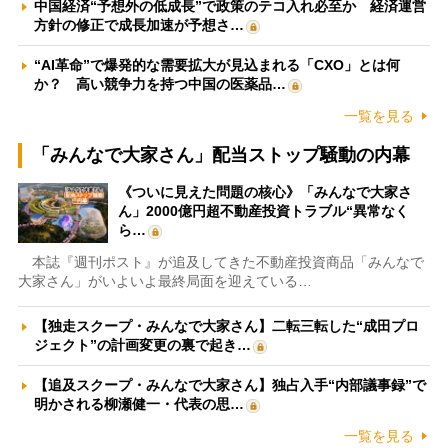
中国経済“予想外の低成長”で政策のテコ入れ必至か 経済運営
方針の修正で成長加速が予想さ…
“AI革命”で爆発的な需要拡大が見込まれる「CXO」とは何
か？ 高い競争力を持つ中国の医薬品…
一覧を見る
「みんなで大家さん」配当ストップ騒動の内幕
《ついに見えた問題の核心》「みんなで大家さ
ん」2000億円超不動産投資トラブル“異常なく
ら…
本誌『週刊ポスト』が追及してきた不動産投資商品「みんなで
大家さん」がいよいよ最終局面を迎えている…
【独走スクープ・みんなで大家さん】二転三転した“成田プロ
ジェクト”の計画変更の裏で起き…
【追及スクープ・みんなで大家さん】独占入手“内部議事録”で
明かされる柳瀬健一・代表の思…
一覧を見る