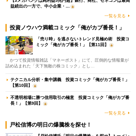
【3メガバンクは純利益5兆円超】銀行、商社、ゼネコンは最高
益続出の一方で、中小企業・…
一覧を見る
投資ノウハウ満載コミック「俺がカブ番長！」
「売り時」を逃さないトレンド見極め術 投資コ
ミック「俺がカブ番長！」【第11回】
かつて投資情報雑誌「マネーポスト」にて、圧倒的な情報量が
詰め込まれた「天下無敵の株コミック」とし…
テクニカル分析・集中講義 投資コミック「俺がカブ番長！」
【第10回】
不透明相場に勝つ信用取引の極意 投資コミック「俺がカブ番
長！」【第9回】
一覧を見る
戸松信博の明日の爆騰株を探せ！