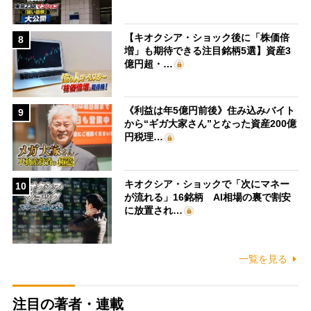
【キオクシア・ショック後に「株価倍
8
増」も期待できる注目銘柄5選】資産3
億円超・…
《利益は年5億円前後》住み込みバイト
9
から“ギガ大家さん”となった資産200億
円税理…
キオクシア・ショックで「次にマネー
10
が流れる」16銘柄 AI相場の裏で割安
に放置され…
一覧を見る
注目の著者・連載