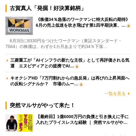
古賀真人「発掘！好決算銘柄」
《株価34％急落のワークマンに特大反転の期待》
6月の売上低迷を吹き飛ばす第1四半期決算、…
6月3日に8330円をつけたワークマン（東証スタンダード・
7564）の株価は、わずか1カ月あまりで約34％下落…
三菱重工が「AIインフラの新たな主役」として再評価される気
運 エヌビディアとの提携でAI…
キオクシアHD「7万円割れからの急反発」は再びの上昇局面へ
の反転シグナルか？ 市場のムー…
一覧を見る
突然マルサがやって来た！
【最終回】1億6000万円の負債と引き換えに手に
入れたプライスレスな経験 ｜ 突然マルサがや…