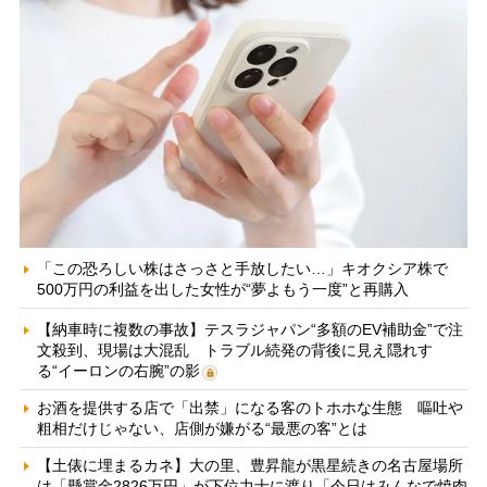
「この恐ろしい株はさっさと手放したい…」キオクシア株で
500万円の利益を出した女性が“夢よもう一度”と再購入
【納車時に複数の事故】テスラジャパン“多額のEV補助金”で注
文殺到、現場は大混乱 トラブル続発の背後に見え隠れす
る“イーロンの右腕”の影
お酒を提供する店で「出禁」になる客のトホホな生態 嘔吐や
粗相だけじゃない、店側が嫌がる“最悪の客”とは
【土俵に埋まるカネ】大の里、豊昇龍が黒星続きの名古屋場所
は「懸賞金2826万円」が下位力士に渡り「今日はみんなで焼肉