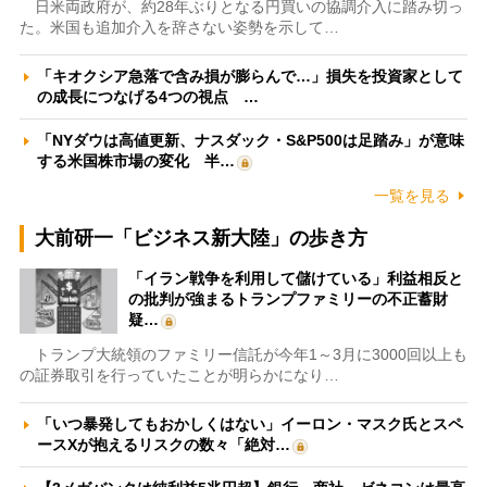
日米両政府が、約28年ぶりとなる円買いの協調介入に踏み切っ
た。米国も追加介入を辞さない姿勢を示して…
「キオクシア急落で含み損が膨らんで…」損失を投資家として
の成長につなげる4つの視点 …
「NYダウは高値更新、ナスダック・S&P500は足踏み」が意味
する米国株市場の変化 半…
一覧を見る
大前研一「ビジネス新大陸」の歩き方
「イラン戦争を利用して儲けている」利益相反と
の批判が強まるトランプファミリーの不正蓄財
疑…
トランプ大統領のファミリー信託が今年1～3月に3000回以上も
の証券取引を行っていたことが明らかになり…
「いつ暴発してもおかしくはない」イーロン・マスク氏とスペ
ースXが抱えるリスクの数々「絶対…