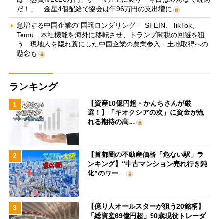
だ！」 金星4個配給で協会は年96万円の支出増に
急増する中国企業の“国籍ロンダリング” SHEIN、TikTok、
Temu…本社機能を海外に移転させ、トランプ関税の回避を狙
う 現地人を隠れ蓑にした中国企業の農業参入・土地取得への
懸念も
ランキング
【資産10億円超・かんちさんが厳
1
選！】「キオクシアの次」に資金が流
れる期待の高…
【首都圏の不動産価格「危ない駅」ラ
2
ンキング】“中古マンション売れ行き鈍
化”のワー…
【億り人オールスターが狙う20銘柄】
3
「総資産69億円超」90歳現役トレーダ