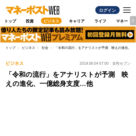
ログイン
トップ
投資
ビジネス
キャリア
ライフ
マネー
トップ
ビジネス
社会
「令和の流行」をアナリストが予測 映えの進化、一
ビジネス
2019.06.04 07:00
女性セブン
「令和の流行」をアナリストが予測 映
えの進化、一億総身支度…他
Loaded
:
100.00%
/
Unmute