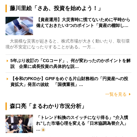
藤川里絵「さあ、投資を始めよう！」
【資産運用】大災害時に慌てないために平時から
備えておきたい3つのポイント「資産の棚卸し…
大規模な災害が起きると、株式市場が大きく動いたり、取引環
境が不安定になったりすることがある。一方…
5年ぶり改訂の「CGコード」、何が変わったのかポイントを解
説 企業に成長投資の具体的な説…
【令和のPKOか】GPIFをめぐる片山財務相の「円資産への投
資拡大」発言の波紋 「国債重視」…
一覧を見る
森口亮「まるわかり市況分析」
「トレンド転換のスイッチになり得る」“介入慣
れ”した市場心理を変える「日米協調為替介入」
…