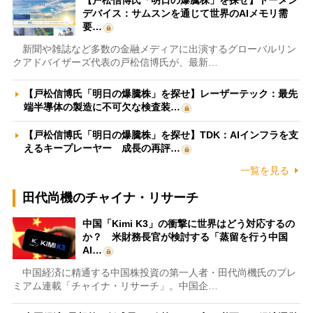
【戸松信博氏「明日の爆騰株」を探せ】トーメン
デバイス：サムスンを通じて世界のAIメモリ需
要…
新聞や雑誌など多数の金融メディアに出演するグローバルリン
クアドバイザーズ代表の戸松信博氏が、最新…
【戸松信博氏「明日の爆騰株」を探せ】レーザーテック：最先
端半導体の製造に不可欠な検査装…
【戸松信博氏「明日の爆騰株」を探せ】TDK：AIインフラを支
えるキープレーヤー 成長の再評…
一覧を見る
田代尚機のチャイナ・リサーチ
中国「Kimi K3」の衝撃に世界はどう対応するの
か？ 米財務長官が検討する「蒸留を行う中国
AI…
中国経済に精通する中国株投資の第一人者・田代尚機氏のプレ
ミアム連載「チャイナ・リサーチ」。中国企…