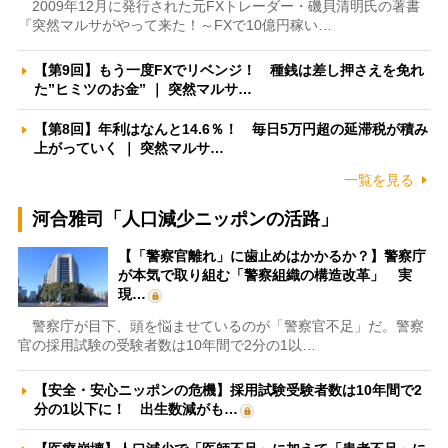
2009年12月に発行された元FXトレーダー・磯貝清明氏の著書
『突然マルサがやって来た！～FXで10億円稼い…
【第9回】もう一度FXでリベンジ！ 種銭は差し押さえを免れ
た”ヒミツのお金” ｜ 突然マルサ…
【第8回】年利はなんと14.6％！ 毎日5万円超の延滞税が積み
上がっていく ｜ 突然マルサ…
一覧を見る
河合雅司「人口減少ニッポンの活路」
【「警察官離れ」に歯止めはかかるか？】警察庁
が本気で取り組む「警察組織の構造改革」 実
現…
警察庁が目下、頭を悩ませているのが「警察官不足」だ。警察
官の採用試験の受験者数は10年間で2分の1以…
【安全・安心ニッポンの危機】採用試験受験者数は10年間で2
分の1以下に！ 出生数減がも…