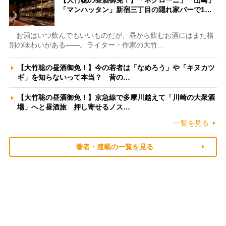
【大竹聡の昼酒御免！】「ネグローニ」「山崎」
「マンハッタン」新宿三丁目の隠れ家バーで1…
お酒はいつ飲んでもいいものだが、昼から飲むお酒にはまた格
別の味わいがある――。ライター・作家の大竹…
【大竹聡の昼酒御免！】今の若者は「なめろう」や「キヌカツ
ギ」を知らないって本当？ 昔の…
【大竹聡の昼酒御免！】京急線で多摩川越えて「川崎の大衆酒
場」へと昼酒旅 押し寄せるノス…
一覧を見る
著者・連載の一覧を見る