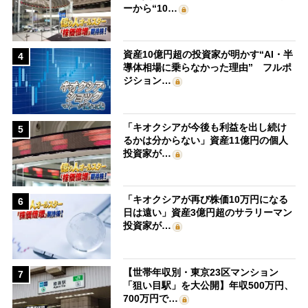
ーから“10…
資産10億円超の投資家が明かす“AI・半
4
導体相場に乗らなかった理由” フルポ
ジション…
「キオクシアが今後も利益を出し続け
5
るかは分からない」資産11億円の個人
投資家が…
「キオクシアが再び株価10万円になる
6
日は遠い」資産3億円超のサラリーマン
投資家が…
【世帯年収別・東京23区マンション
7
「狙い目駅」を大公開】年収500万円、
700万円で…