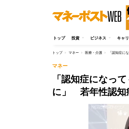
トップ
投資
ビジネス
キャリ
トップ
マネー
医療・介護
マネー
「認知症になって
に」 若年性認知