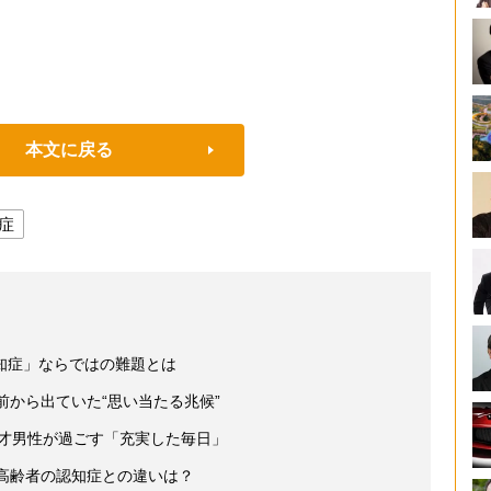
本文に戻る
症
知症」ならではの難題とは
前から出ていた“思い当たる兆候”
6才男性が過ごす「充実した毎日」
、高齢者の認知症との違いは？