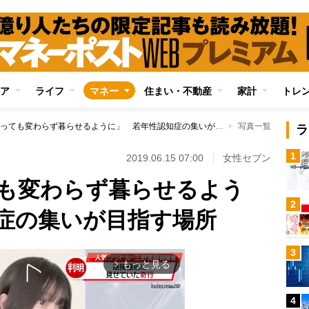
ア
ライフ
マネー
住まい・不動産
家計
トレ
「認知症になっても変わらず暮らせるように」 若年性認知症の集いが目指す場所
写真一覧
ラ
1
2019.06.15 07:00
女性セブン
も変わらず暮らせるよう
2
症の集いが目指す場所
3
もっと見る
arrow_forward_ios
4