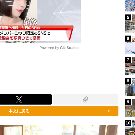
5
6
Powered by 
GliaStudios
7
Mute
8
9
本文に戻る
10