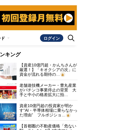
ンド
ログイン
ンキング
【資産10億円超・かんちさんが
厳選！】「キオクシアの次」に
資金が流れる期待の…
老舗遊技機メーカー・豊丸産業
がパチンコ事業停止の背景 大
手と中小の格差拡大に拍…
資産10億円超の投資家が明か
す“AI・半導体相場に乗らなかっ
た理由” フルポジショ…
【首都圏の不動産価格「危ない