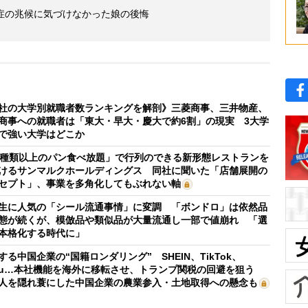
症の兆候に気づけなかった娘の後悔
社の大学別就職者数ランキングを解剖》三菱商事、三井物産、
商事への就職者は「東大・早大・慶大で約6割」の現実 3大学
で強い大学はどこか
0種類以上のパン食べ放題」で行列のできる新形態レストランを
けるサンマルクホールディングス 同社に聞いた「店舗展開の
セプト」、事業を多角化してもぶれない軸
生に人気の「シール流通事情」に変調 「ボンドロ」は依然品
態が続くが、模倣品や類似品が大量流通し一部で値崩れ 「選
本格化する時代に」
する中国企業の“国籍ロンダリング” SHEIN、TikTok、
mu…本社機能を海外に移転させ、トランプ関税の回避を狙う
人を隠れ蓑にした中国企業の農業参入・土地取得への懸念も