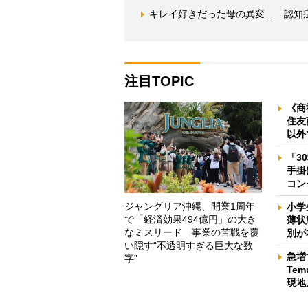
キレイ好きだった母の異変… 認知
注目TOPIC
《商
住友
以外
「3
手掛
コン
ジャングリア沖縄、開業1周年
小学
で「経済効果494億円」の大き
薄状
なミスリード 事業の苦戦を覆
別が
い隠す“不透明すぎる巨大な数
急増
字”
Te
現地