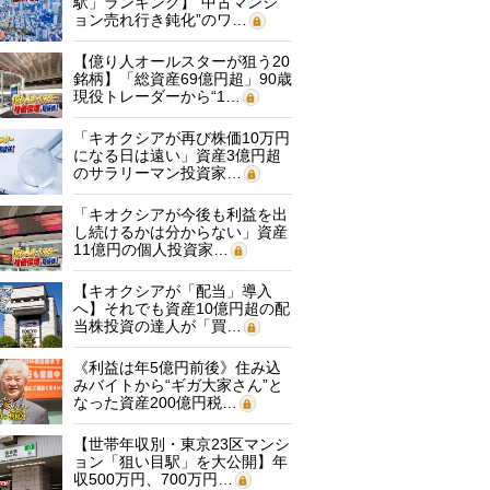
駅」ランキング】“中古マンシ
ョン売れ行き鈍化”のワ…
【億り人オールスターが狙う20
銘柄】「総資産69億円超」90歳
現役トレーダーから“1…
「キオクシアが再び株価10万円
になる日は遠い」資産3億円超
のサラリーマン投資家…
「キオクシアが今後も利益を出
し続けるかは分からない」資産
11億円の個人投資家…
【キオクシアが「配当」導入
へ】それでも資産10億円超の配
当株投資の達人が「買…
《利益は年5億円前後》住み込
みバイトから“ギガ大家さん”と
なった資産200億円税…
【世帯年収別・東京23区マンシ
ョン「狙い目駅」を大公開】年
収500万円、700万円…