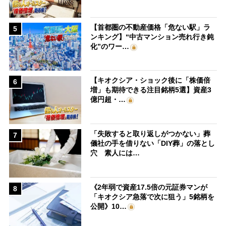
【首都圏の不動産価格「危ない駅」ラ
5
ンキング】“中古マンション売れ行き鈍
化”のワー…
【キオクシア・ショック後に「株価倍
6
増」も期待できる注目銘柄5選】資産3
億円超・…
「失敗すると取り返しがつかない」葬
7
儀社の手を借りない「DIY葬」の落とし
穴 素人には…
《2年弱で資産17.5倍の元証券マンが
8
「キオクシア急落で次に狙う」5銘柄を
公開》10…