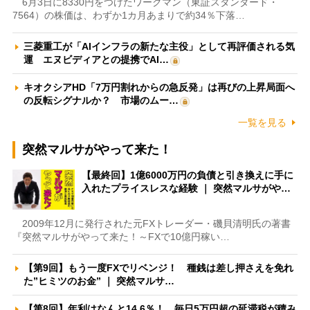
6月3日に8330円をつけたワークマン（東証スタンダード・
7564）の株価は、わずか1カ月あまりで約34％下落…
三菱重工が「AIインフラの新たな主役」として再評価される気
運 エヌビディアとの提携でAI…
キオクシアHD「7万円割れからの急反発」は再びの上昇局面へ
の反転シグナルか？ 市場のムー…
一覧を見る
突然マルサがやって来た！
【最終回】1億6000万円の負債と引き換えに手に
入れたプライスレスな経験 ｜ 突然マルサがや…
2009年12月に発行された元FXトレーダー・磯貝清明氏の著書
『突然マルサがやって来た！～FXで10億円稼い…
【第9回】もう一度FXでリベンジ！ 種銭は差し押さえを免れ
た”ヒミツのお金” ｜ 突然マルサ…
【第8回】年利はなんと14.6％！ 毎日5万円超の延滞税が積み