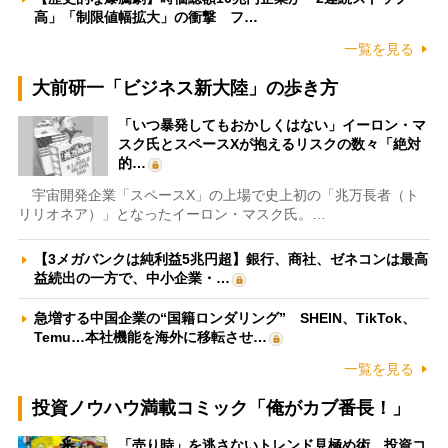
高」「制限値幅拡大」の衝撃 フ…
一覧を見る
大前研一「ビジネス新大陸」の歩き方
「いつ暴発してもおかしくはない」イーロン・マ
スク氏とスペースXが抱えるリスクの数々「絶対
的…
宇宙開発企業「スペースX」の上場で史上初の「兆万長者（ト
リリオネア）」となったイーロン・マスク氏。…
【3メガバンクは純利益5兆円超】銀行、商社、ゼネコンは最高
益続出の一方で、中小企業・…
急増する中国企業の“国籍ロンダリング” SHEIN、TikTok、
Temu…本社機能を海外に移転させ…
一覧を見る
投資ノウハウ満載コミック「俺がカブ番長！」
「売り時」を逃さないトレンド見極め術 投資コ