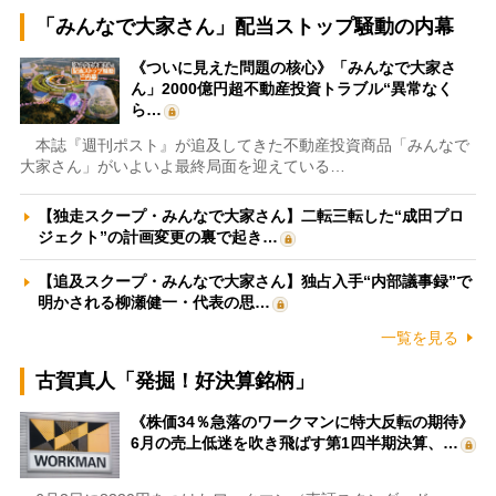
「みんなで大家さん」配当ストップ騒動の内幕
《ついに見えた問題の核心》「みんなで大家さ
ん」2000億円超不動産投資トラブル“異常なく
ら…
本誌『週刊ポスト』が追及してきた不動産投資商品「みんなで
大家さん」がいよいよ最終局面を迎えている…
【独走スクープ・みんなで大家さん】二転三転した“成田プロ
ジェクト”の計画変更の裏で起き…
【追及スクープ・みんなで大家さん】独占入手“内部議事録”で
明かされる柳瀬健一・代表の思…
一覧を見る
古賀真人「発掘！好決算銘柄」
《株価34％急落のワークマンに特大反転の期待》
6月の売上低迷を吹き飛ばす第1四半期決算、…