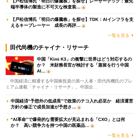
【戸松信博氏「明日の爆騰株」を探せ】レーザーテック：最先
端半導体の製造に不可欠な検査装…
【戸松信博氏「明日の爆騰株」を探せ】TDK：AIインフラを支
えるキープレーヤー 成長の再評…
一覧を見る
田代尚機のチャイナ・リサーチ
中国「Kimi K3」の衝撃に世界はどう対応するの
か？ 米財務長官が検討する「蒸留を行う中国
AI…
中国経済に精通する中国株投資の第一人者・田代尚機氏のプレ
ミアム連載「チャイナ・リサーチ」。中国企…
中国経済“予想外の低成長”で政策のテコ入れ必至か 経済運営
方針の修正で成長加速が予想さ…
“AI革命”で爆発的な需要拡大が見込まれる「CXO」とは何
か？ 高い競争力を持つ中国の医薬品…
一覧を見る