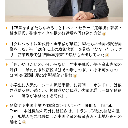
【75歳をすぎたらやめること】ベストセラー『定年後』著者・
楠木新氏が指南する老年期の好循環を呼び込む方法
【クレジット決済代行・全東信が破産】63社もの金融機関が融
資をしながら「20年以上の粉飾決算」を見抜けなかったカラク
リ 営業現場では“自転車操業”の焦りも表出していた
「何がやりたいのか分からない」竹中平蔵氏が語る高市内閣の
評価 「給付付き税額控除はその場しのぎ」いま不可欠なの
は“社会保障制度の改革議論”と指摘
小学生に人気の「シール流通事情」に変調 「ボンドロ」は依
然品薄状態が続くが、模倣品や類似品が大量流通し一部で値崩
れ 「選別が本格化する時代に」
急増する中国企業の“国籍ロンダリング” SHEIN、TikTok、
Temu…本社機能を海外に移転させ、トランプ関税の回避を狙
う 現地人を隠れ蓑にした中国企業の農業参入・土地取得への
懸念も