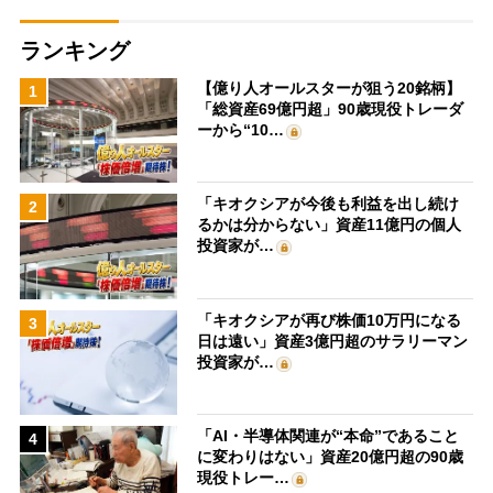
ランキング
【億り人オールスターが狙う20銘柄】
1
「総資産69億円超」90歳現役トレーダ
ーから“10…
「キオクシアが今後も利益を出し続け
2
るかは分からない」資産11億円の個人
投資家が…
「キオクシアが再び株価10万円になる
3
日は遠い」資産3億円超のサラリーマン
投資家が…
「AI・半導体関連が“本命”であること
4
に変わりはない」資産20億円超の90歳
現役トレー…