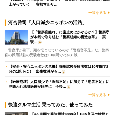
上がっていく ｜ 突然マルサ…
一覧を見る
河合雅司「人口減少ニッポンの活路」
【「警察官離れ」に歯止めはかかるか？】警察庁
が本気で取り組む「警察組織の構造改革」 実
現…
警察庁が目下、頭を悩ませているのが「警察官不足」だ。警察
官の採用試験の受験者数は10年間で2分の1以…
【安全・安心ニッポンの危機】採用試験受験者数は10年間で2
分の1以下に！ 出生数減がも…
【医療崩壊】人口減少で「医師不足」に加えて「患者不足」に
見舞われ地域医療が限界に 今後…
一覧を見る
快適クルマ生活 乗ってみた、使ってみた
【4ヶ月間で受注累計6000台】BEV普及の障壁と