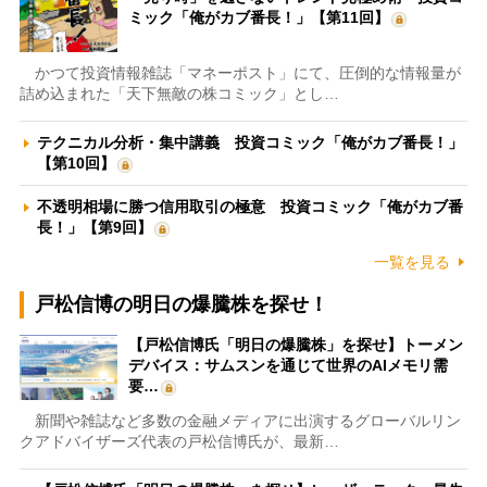
ミック「俺がカブ番長！」【第11回】
かつて投資情報雑誌「マネーポスト」にて、圧倒的な情報量が
詰め込まれた「天下無敵の株コミック」とし…
テクニカル分析・集中講義 投資コミック「俺がカブ番長！」
【第10回】
不透明相場に勝つ信用取引の極意 投資コミック「俺がカブ番
長！」【第9回】
一覧を見る
戸松信博の明日の爆騰株を探せ！
【戸松信博氏「明日の爆騰株」を探せ】トーメン
デバイス：サムスンを通じて世界のAIメモリ需
要…
新聞や雑誌など多数の金融メディアに出演するグローバルリン
クアドバイザーズ代表の戸松信博氏が、最新…