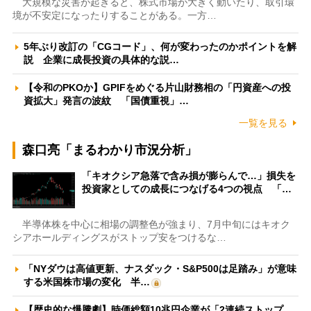
大規模な災害が起きると、株式市場が大きく動いたり、取引環
境が不安定になったりすることがある。一方…
5年ぶり改訂の「CGコード」、何が変わったのかポイントを解
説 企業に成長投資の具体的な説…
【令和のPKOか】GPIFをめぐる片山財務相の「円資産への投
資拡大」発言の波紋 「国債重視」…
一覧を見る
森口亮「まるわかり市況分析」
「キオクシア急落で含み損が膨らんで…」損失を
投資家としての成長につなげる4つの視点 「…
半導体株を中心に相場の調整色が強まり、7月中旬にはキオク
シアホールディングスがストップ安をつけるな…
「NYダウは高値更新、ナスダック・S&P500は足踏み」が意味
する米国株市場の変化 半…
【歴史的な爆騰劇】時価総額10兆円企業が「2連続ストップ