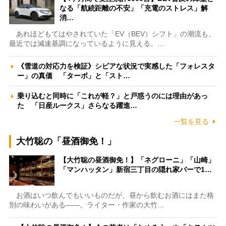
なる「航続距離の不安」「充電のストレス」解
消…
あれほどもてはやされていた「EV（BEV）シフト」の潮流も、
最近では減速基調になっているように見える。…
《雪道の対応力を検証》シビアな状況で実感した「フォレスタ
ー」の真価 「ターボ」と「スト…
乗り込むと同時に「これが軽？」と戸惑うのには理由があっ
た 「日産ルークス」さらなる躍進…
一覧を見る
大竹聡の「昼酒御免！」
【大竹聡の昼酒御免！】「ネグローニ」「山崎」
「マンハッタン」新宿三丁目の隠れ家バーで1…
お酒はいつ飲んでもいいものだが、昼から飲むお酒にはまた格
別の味わいがある――。ライター・作家の大竹…