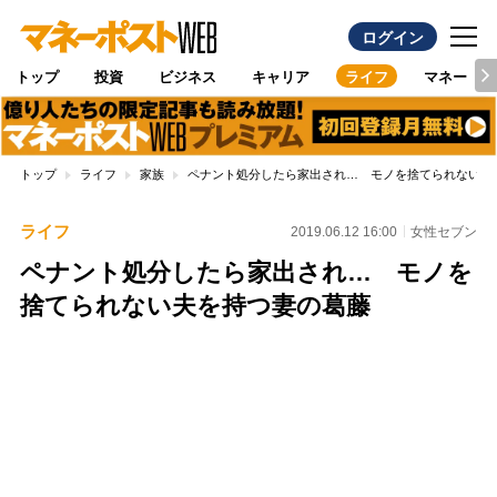
ログイン
トップ
投資
ビジネス
キャリア
ライフ
マネー
トップ
ライフ
家族
ペナント処分したら家出され… モノを捨てられない夫
ライフ
2019.06.12 16:00
女性セブン
ペナント処分したら家出され… モノを
捨てられない夫を持つ妻の葛藤
Loaded
:
100.00%
/
Unmute