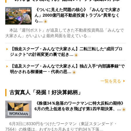
《ついに見えた問題の核心》「みんなで大家さ
ん」2000億円超不動産投資トラブル“異常なく
ら…
本誌『週刊ポスト』が追及してきた不動産投資商品「みんなで
大家さん」がいよいよ最終局面を迎えている…
【独走スクープ・みんなで大家さん】二転三転した“成田プロ
ジェクト”の計画変更の裏で起き…
【追及スクープ・みんなで大家さん】独占入手“内部議事録”で
明かされる柳瀬健一・代表の思…
一覧を見る
古賀真人「発掘！好決算銘柄」
《株価34％急落のワークマンに特大反転の期待》
6月の売上低迷を吹き飛ばす第1四半期決算、…
6月3日に8330円をつけたワークマン（東証スタンダード・
7564）の株価は、わずか1カ月あまりで約34％下落…