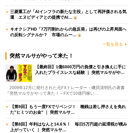
三菱重工が「AIインフラの新たな主役」として再評価される気
運 エヌビディアとの提携でAI…
キオクシアHD「7万円割れからの急反発」は再びの上昇局面へ
の反転シグナルか？ 市場のムー…
一覧を見る
突然マルサがやって来た！
【最終回】1億6000万円の負債と引き換えに手に
入れたプライスレスな経験 ｜ 突然マルサがや…
2009年12月に発行された元FXトレーダー・磯貝清明氏の著書
『突然マルサがやって来た！～FXで10億円稼い…
【第9回】もう一度FXでリベンジ！ 種銭は差し押さえを免れ
た”ヒミツのお金” ｜ 突然マルサ…
【第8回】年利はなんと14.6％！ 毎日5万円超の延滞税が積み
上がっていく ｜ 突然マルサ…