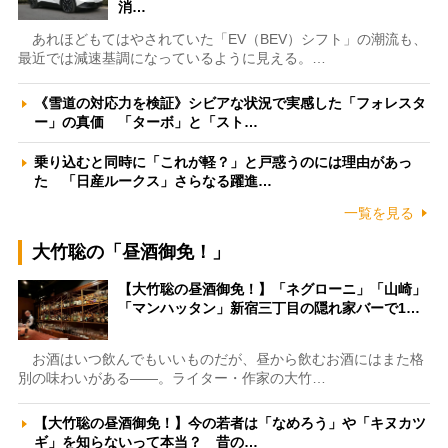
消…
あれほどもてはやされていた「EV（BEV）シフト」の潮流も、
最近では減速基調になっているように見える。…
《雪道の対応力を検証》シビアな状況で実感した「フォレスタ
ー」の真価 「ターボ」と「スト…
乗り込むと同時に「これが軽？」と戸惑うのには理由があっ
た 「日産ルークス」さらなる躍進…
一覧を見る
大竹聡の「昼酒御免！」
【大竹聡の昼酒御免！】「ネグローニ」「山崎」
「マンハッタン」新宿三丁目の隠れ家バーで1…
お酒はいつ飲んでもいいものだが、昼から飲むお酒にはまた格
別の味わいがある――。ライター・作家の大竹…
【大竹聡の昼酒御免！】今の若者は「なめろう」や「キヌカツ
ギ」を知らないって本当？ 昔の…