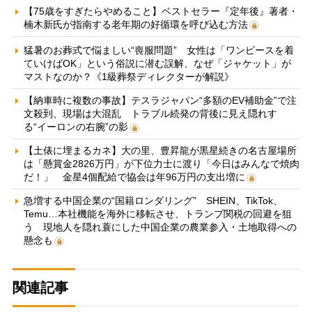
【75歳をすぎたらやめること】ベストセラー『定年後』著者・
楠木新氏が指南する老年期の好循環を呼び込む方法
猛暑のお葬式で悩ましい“喪服問題” 女性は「ワンピースを着
ていけばOK」という俗説に潜む誤解、なぜ「ジャケット」が
マストなのか？《1級葬祭ディレクターが解説》
【納車時に複数の事故】テスラジャパン“多額のEV補助金”で注
文殺到、現場は大混乱 トラブル続発の背後に見え隠れす
る“イーロンの右腕”の影
【土俵に埋まるカネ】大の里、豊昇龍が黒星続きの名古屋場所
は「懸賞金2826万円」が下位力士に渡り「今日はみんなで焼肉
だ！」 金星4個配給で協会は年96万円の支出増に
急増する中国企業の“国籍ロンダリング” SHEIN、TikTok、
Temu…本社機能を海外に移転させ、トランプ関税の回避を狙
う 現地人を隠れ蓑にした中国企業の農業参入・土地取得への
懸念も
関連記事