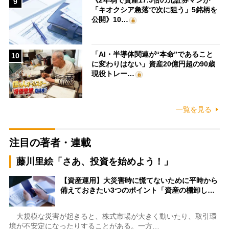
《2年弱で資産17.5倍の元証券マンが
9
「キオクシア急落で次に狙う」5銘柄を
公開》10…
「AI・半導体関連が“本命”であること
10
に変わりはない」資産20億円超の90歳
現役トレー…
一覧を見る
注目の著者・連載
藤川里絵「さあ、投資を始めよう！」
【資産運用】大災害時に慌てないために平時から
備えておきたい3つのポイント「資産の棚卸し…
大規模な災害が起きると、株式市場が大きく動いたり、取引環
境が不安定になったりすることがある。一方…