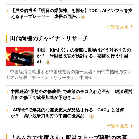
【戸松信博氏「明日の爆騰株」を探せ】TDK：AIインフラを支
えるキープレーヤー 成長の再評…
一覧を見る
田代尚機のチャイナ・リサーチ
中国「Kimi K3」の衝撃に世界はどう対応するの
か？ 米財務長官が検討する「蒸留を行う中国
AI…
中国経済に精通する中国株投資の第一人者・田代尚機氏のプレ
ミアム連載「チャイナ・リサーチ」。中国企…
中国経済“予想外の低成長”で政策のテコ入れ必至か 経済運営
方針の修正で成長加速が予想さ…
“AI革命”で爆発的な需要拡大が見込まれる「CXO」とは何
か？ 高い競争力を持つ中国の医薬品…
一覧を見る
「みんなで大家さん」配当ストップ騒動の内幕