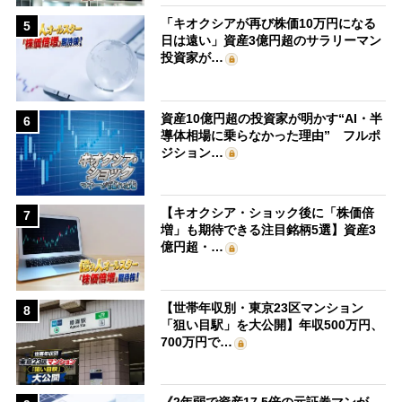
「キオクシアが再び株価10万円になる
5
日は遠い」資産3億円超のサラリーマン
投資家が…
資産10億円超の投資家が明かす“AI・半
6
導体相場に乗らなかった理由” フルポ
ジション…
【キオクシア・ショック後に「株価倍
7
増」も期待できる注目銘柄5選】資産3
億円超・…
【世帯年収別・東京23区マンション
8
「狙い目駅」を大公開】年収500万円、
700万円で…