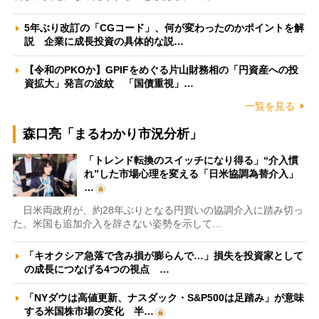
5年ぶり改訂の「CGコード」、何が変わったのかポイントを解
説 企業に成長投資の具体的な説…
【令和のPKOか】GPIFをめぐる片山財務相の「円資産への投
資拡大」発言の波紋 「国債重視」…
一覧を見る
森口亮「まるわかり市況分析」
「トレンド転換のスイッチになり得る」“介入慣
れ”した市場心理を変える「日米協調為替介入」
…
日米両政府が、約28年ぶりとなる円買いの協調介入に踏み切っ
た。米国も追加介入を辞さない姿勢を示して…
「キオクシア急落で含み損が膨らんで…」損失を投資家として
の成長につなげる4つの視点 …
「NYダウは高値更新、ナスダック・S&P500は足踏み」が意味
する米国株市場の変化 半…