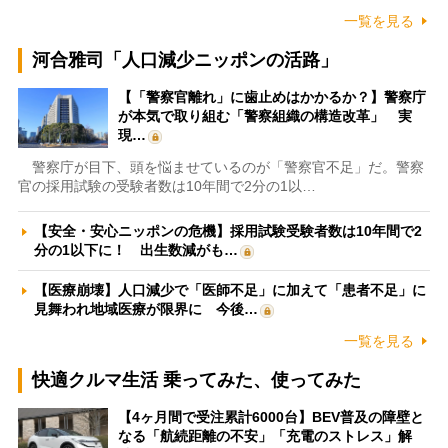
一覧を見る
河合雅司「人口減少ニッポンの活路」
【「警察官離れ」に歯止めはかかるか？】警察庁
が本気で取り組む「警察組織の構造改革」 実
現…
警察庁が目下、頭を悩ませているのが「警察官不足」だ。警察
官の採用試験の受験者数は10年間で2分の1以…
【安全・安心ニッポンの危機】採用試験受験者数は10年間で2
分の1以下に！ 出生数減がも…
【医療崩壊】人口減少で「医師不足」に加えて「患者不足」に
見舞われ地域医療が限界に 今後…
一覧を見る
快適クルマ生活 乗ってみた、使ってみた
【4ヶ月間で受注累計6000台】BEV普及の障壁と
なる「航続距離の不安」「充電のストレス」解