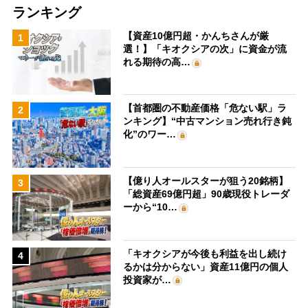
ランキング
【資産10億円超・かんちさんが厳
1
選！】「キオクシアの次」に資金が流
れる期待の高…
【首都圏の不動産価格「危ない駅」ラ
2
ンキング】“中古マンション売れ行き鈍
化”のワー…
【億り人オールスターが狙う20銘柄】
3
「総資産69億円超」90歳現役トレーダ
ーから“10…
「キオクシアが今後も利益を出し続け
4
るかは分からない」資産11億円の個人
投資家が…