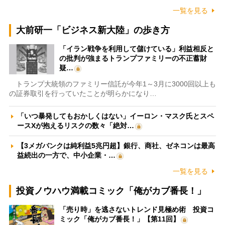
一覧を見る
大前研一「ビジネス新大陸」の歩き方
「イラン戦争を利用して儲けている」利益相反と
の批判が強まるトランプファミリーの不正蓄財
疑…
トランプ大統領のファミリー信託が今年1～3月に3000回以上も
の証券取引を行っていたことが明らかになり…
「いつ暴発してもおかしくはない」イーロン・マスク氏とスペ
ースXが抱えるリスクの数々「絶対…
【3メガバンクは純利益5兆円超】銀行、商社、ゼネコンは最高
益続出の一方で、中小企業・…
一覧を見る
投資ノウハウ満載コミック「俺がカブ番長！」
「売り時」を逃さないトレンド見極め術 投資コ
ミック「俺がカブ番長！」【第11回】