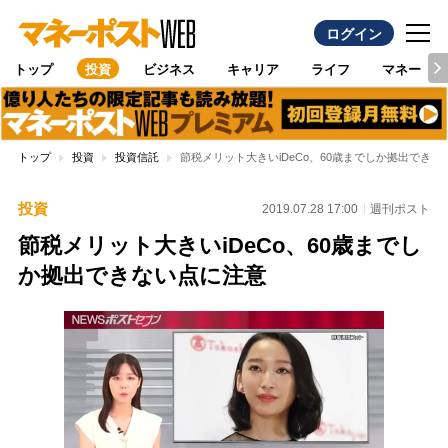
ログイン
トップ
投資
ビジネス
キャリア
ライフ
マネー
トップ
投資
投資信託
節税メリット大きいiDeCo、60歳までしか拠出できな
投資
2019.07.28 17:00
週刊ポスト
節税メリット大きいiDeCo、60歳までし
か拠出できない点に注意