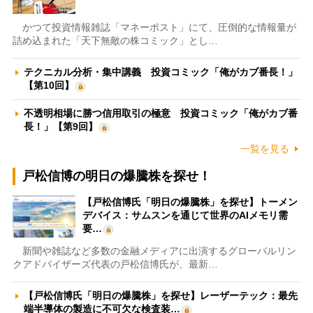
かつて投資情報雑誌「マネーポスト」にて、圧倒的な情報量が
詰め込まれた「天下無敵の株コミック」とし…
テクニカル分析・集中講義 投資コミック「俺がカブ番長！」
【第10回】
不透明相場に勝つ信用取引の極意 投資コミック「俺がカブ番
長！」【第9回】
一覧を見る
戸松信博の明日の爆騰株を探せ！
【戸松信博氏「明日の爆騰株」を探せ】トーメン
デバイス：サムスンを通じて世界のAIメモリ需
要…
新聞や雑誌など多数の金融メディアに出演するグローバルリン
クアドバイザーズ代表の戸松信博氏が、最新…
【戸松信博氏「明日の爆騰株」を探せ】レーザーテック：最先
端半導体の製造に不可欠な検査装…