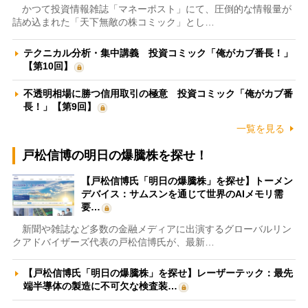
かつて投資情報雑誌「マネーポスト」にて、圧倒的な情報量が
詰め込まれた「天下無敵の株コミック」とし…
テクニカル分析・集中講義 投資コミック「俺がカブ番長！」
【第10回】
不透明相場に勝つ信用取引の極意 投資コミック「俺がカブ番
長！」【第9回】
一覧を見る
戸松信博の明日の爆騰株を探せ！
【戸松信博氏「明日の爆騰株」を探せ】トーメン
デバイス：サムスンを通じて世界のAIメモリ需
要…
新聞や雑誌など多数の金融メディアに出演するグローバルリン
クアドバイザーズ代表の戸松信博氏が、最新…
【戸松信博氏「明日の爆騰株」を探せ】レーザーテック：最先
端半導体の製造に不可欠な検査装…