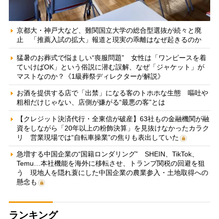
京都大・神戸大など、難関国立大学の総合型選抜が続々と廃
止 「推薦入試の拡大」報道と現実の乖離はなぜ起きるのか
猛暑のお葬式で悩ましい“喪服問題” 女性は「ワンピースを着
ていけばOK」という俗説に潜む誤解、なぜ「ジャケット」が
マストなのか？《1級葬祭ディレクターが解説》
お酒を提供する店で「出禁」になる客のトホホな生態 嘔吐や
粗相だけじゃない、店側が嫌がる“最悪の客”とは
【クレジット決済代行・全東信が破産】63社もの金融機関が融
資をしながら「20年以上の粉飾決算」を見抜けなかったカラク
リ 営業現場では“自転車操業”の焦りも表出していた
急増する中国企業の“国籍ロンダリング” SHEIN、TikTok、
Temu…本社機能を海外に移転させ、トランプ関税の回避を狙
う 現地人を隠れ蓑にした中国企業の農業参入・土地取得への
懸念も
ランキング