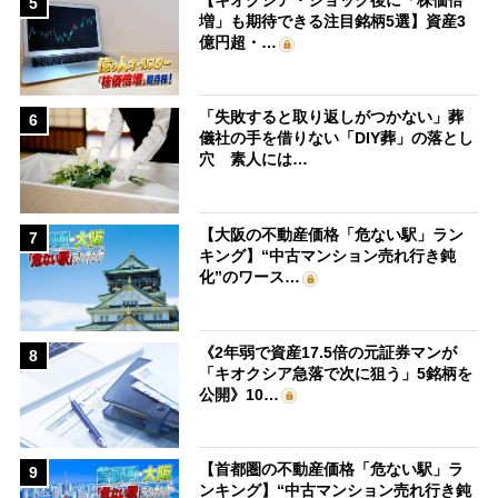
5
増」も期待できる注目銘柄5選】資産3
億円超・…
「失敗すると取り返しがつかない」葬
6
儀社の手を借りない「DIY葬」の落とし
穴 素人には…
【大阪の不動産価格「危ない駅」ラン
7
キング】“中古マンション売れ行き鈍
化”のワース…
《2年弱で資産17.5倍の元証券マンが
8
「キオクシア急落で次に狙う」5銘柄を
公開》10…
【首都圏の不動産価格「危ない駅」ラ
9
ンキング】“中古マンション売れ行き鈍