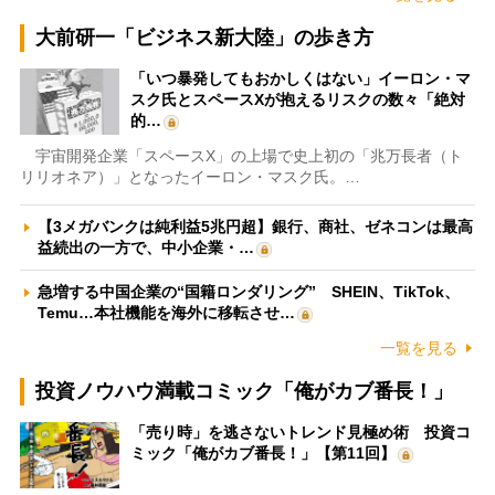
大前研一「ビジネス新大陸」の歩き方
「いつ暴発してもおかしくはない」イーロン・マ
スク氏とスペースXが抱えるリスクの数々「絶対
的…
宇宙開発企業「スペースX」の上場で史上初の「兆万長者（ト
リリオネア）」となったイーロン・マスク氏。…
【3メガバンクは純利益5兆円超】銀行、商社、ゼネコンは最高
益続出の一方で、中小企業・…
急増する中国企業の“国籍ロンダリング” SHEIN、TikTok、
Temu…本社機能を海外に移転させ…
一覧を見る
投資ノウハウ満載コミック「俺がカブ番長！」
「売り時」を逃さないトレンド見極め術 投資コ
ミック「俺がカブ番長！」【第11回】