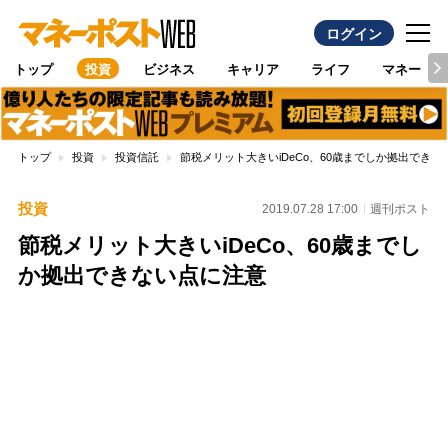
ログイン
トップ
投資
ビジネス
キャリア
ライフ
マネー
トップ
投資
投資信託
節税メリット大きいiDeCo、60歳までしか拠出できな
投資
2019.07.28 17:00
週刊ポスト
節税メリット大きいiDeCo、60歳までし
か拠出できない点に注意
Loaded
:
100.00%
/
Unmute