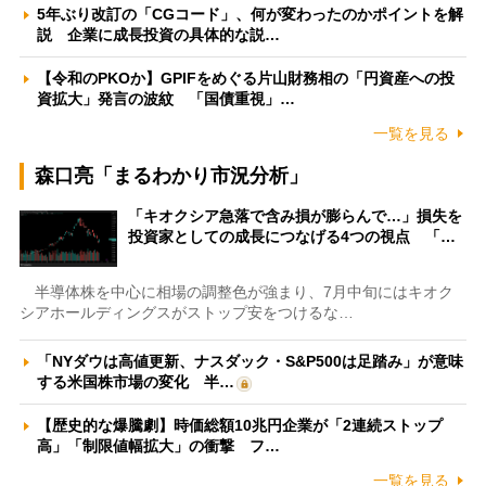
5年ぶり改訂の「CGコード」、何が変わったのかポイントを解
説 企業に成長投資の具体的な説…
【令和のPKOか】GPIFをめぐる片山財務相の「円資産への投
資拡大」発言の波紋 「国債重視」…
一覧を見る
森口亮「まるわかり市況分析」
「キオクシア急落で含み損が膨らんで…」損失を
投資家としての成長につなげる4つの視点 「…
半導体株を中心に相場の調整色が強まり、7月中旬にはキオク
シアホールディングスがストップ安をつけるな…
「NYダウは高値更新、ナスダック・S&P500は足踏み」が意味
する米国株市場の変化 半…
【歴史的な爆騰劇】時価総額10兆円企業が「2連続ストップ
高」「制限値幅拡大」の衝撃 フ…
一覧を見る