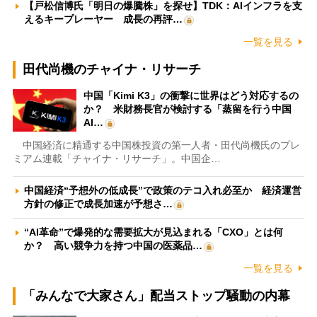
【戸松信博氏「明日の爆騰株」を探せ】TDK：AIインフラを支
えるキープレーヤー 成長の再評…
一覧を見る
田代尚機のチャイナ・リサーチ
中国「Kimi K3」の衝撃に世界はどう対応するの
か？ 米財務長官が検討する「蒸留を行う中国
AI…
中国経済に精通する中国株投資の第一人者・田代尚機氏のプレ
ミアム連載「チャイナ・リサーチ」。中国企…
中国経済“予想外の低成長”で政策のテコ入れ必至か 経済運営
方針の修正で成長加速が予想さ…
“AI革命”で爆発的な需要拡大が見込まれる「CXO」とは何
か？ 高い競争力を持つ中国の医薬品…
一覧を見る
「みんなで大家さん」配当ストップ騒動の内幕