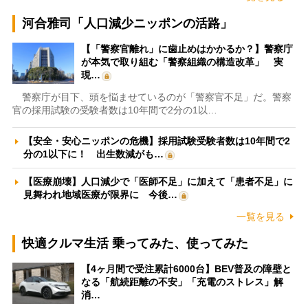
河合雅司「人口減少ニッポンの活路」
【「警察官離れ」に歯止めはかかるか？】警察庁
が本気で取り組む「警察組織の構造改革」 実
現…
警察庁が目下、頭を悩ませているのが「警察官不足」だ。警察
官の採用試験の受験者数は10年間で2分の1以…
【安全・安心ニッポンの危機】採用試験受験者数は10年間で2
分の1以下に！ 出生数減がも…
【医療崩壊】人口減少で「医師不足」に加えて「患者不足」に
見舞われ地域医療が限界に 今後…
一覧を見る
快適クルマ生活 乗ってみた、使ってみた
【4ヶ月間で受注累計6000台】BEV普及の障壁と
なる「航続距離の不安」「充電のストレス」解
消…