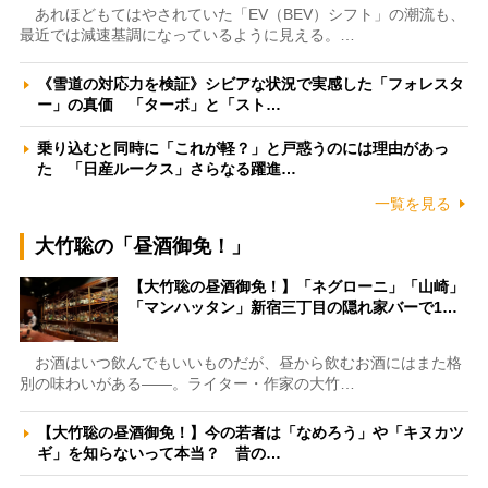
あれほどもてはやされていた「EV（BEV）シフト」の潮流も、
最近では減速基調になっているように見える。…
《雪道の対応力を検証》シビアな状況で実感した「フォレスタ
ー」の真価 「ターボ」と「スト…
乗り込むと同時に「これが軽？」と戸惑うのには理由があっ
た 「日産ルークス」さらなる躍進…
一覧を見る
大竹聡の「昼酒御免！」
【大竹聡の昼酒御免！】「ネグローニ」「山崎」
「マンハッタン」新宿三丁目の隠れ家バーで1…
お酒はいつ飲んでもいいものだが、昼から飲むお酒にはまた格
別の味わいがある――。ライター・作家の大竹…
【大竹聡の昼酒御免！】今の若者は「なめろう」や「キヌカツ
ギ」を知らないって本当？ 昔の…