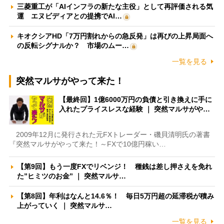
三菱重工が「AIインフラの新たな主役」として再評価される気
運 エヌビディアとの提携でAI…
キオクシアHD「7万円割れからの急反発」は再びの上昇局面へ
の反転シグナルか？ 市場のムー…
一覧を見る
突然マルサがやって来た！
【最終回】1億6000万円の負債と引き換えに手に
入れたプライスレスな経験 ｜ 突然マルサがや…
2009年12月に発行された元FXトレーダー・磯貝清明氏の著書
『突然マルサがやって来た！～FXで10億円稼い…
【第9回】もう一度FXでリベンジ！ 種銭は差し押さえを免れ
た”ヒミツのお金” ｜ 突然マルサ…
【第8回】年利はなんと14.6％！ 毎日5万円超の延滞税が積み
上がっていく ｜ 突然マルサ…
一覧を見る