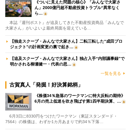
《ついに見えた問題の核心》「みんなで大家さ
ん」2000億円超不動産投資トラブル“異常なく
ら…
本誌『週刊ポスト』が追及してきた不動産投資商品「みんなで
大家さん」がいよいよ最終局面を迎えている…
【独走スクープ・みんなで大家さん】二転三転した“成田プロ
ジェクト”の計画変更の裏で起き…
【追及スクープ・みんなで大家さん】独占入手“内部議事録”で
明かされる柳瀬健一・代表の思…
一覧を見る
古賀真人「発掘！好決算銘柄」
《株価34％急落のワークマンに特大反転の期待》
6月の売上低迷を吹き飛ばす第1四半期決算、…
6月3日に8330円をつけたワークマン（東証スタンダード・
7564）の株価は、わずか1カ月あまりで約34％下落…