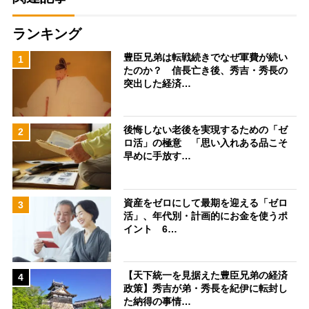
ランキング
豊臣兄弟は転戦続きでなぜ軍費が続い
1
たのか？ 信長亡き後、秀吉・秀長の
突出した経済…
後悔しない老後を実現するための「ゼ
2
ロ活」の極意 「思い入れある品こそ
早めに手放す…
資産をゼロにして最期を迎える「ゼロ
3
活」、年代別・計画的にお金を使うポ
イント 6…
【天下統一を見据えた豊臣兄弟の経済
4
政策】秀吉が弟・秀長を紀伊に転封し
た納得の事情…