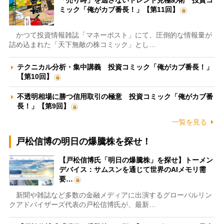
「売り時」を逃さないトレンド見極め術 投資コ
ミック「俺がカブ番長！」【第11回】
かつて投資情報雑誌「マネーポスト」にて、圧倒的な情報量が
詰め込まれた「天下無敵の株コミック」とし…
テクニカル分析・集中講義 投資コミック「俺がカブ番長！」
【第10回】
不透明相場に勝つ信用取引の極意 投資コミック「俺がカブ番
長！」【第9回】
一覧を見る
戸松信博の明日の爆騰株を探せ！
【戸松信博氏「明日の爆騰株」を探せ】トーメン
デバイス：サムスンを通じて世界のAIメモリ需
要…
新聞や雑誌など多数の金融メディアに出演するグローバルリン
クアドバイザーズ代表の戸松信博氏が、最新…