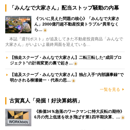
「みんなで大家さん」配当ストップ騒動の内幕
《ついに見えた問題の核心》「みんなで大家さ
ん」2000億円超不動産投資トラブル“異常なく
ら…
本誌『週刊ポスト』が追及してきた不動産投資商品「みんなで
大家さん」がいよいよ最終局面を迎えている…
【独走スクープ・みんなで大家さん】二転三転した“成田プロ
ジェクト”の計画変更の裏で起き…
【追及スクープ・みんなで大家さん】独占入手“内部議事録”で
明かされる柳瀬健一・代表の思…
一覧を見る
古賀真人「発掘！好決算銘柄」
《株価34％急落のワークマンに特大反転の期待》
6月の売上低迷を吹き飛ばす第1四半期決算、…