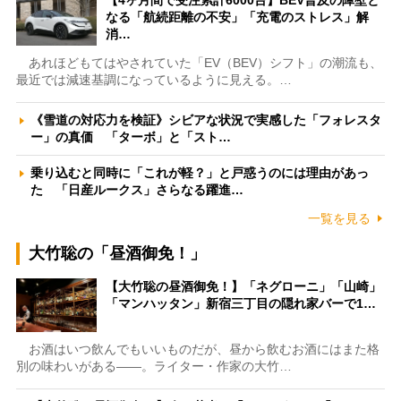
【4ヶ月間で受注累計6000台】BEV普及の障壁と
なる「航続距離の不安」「充電のストレス」解
消…
あれほどもてはやされていた「EV（BEV）シフト」の潮流も、
最近では減速基調になっているように見える。…
《雪道の対応力を検証》シビアな状況で実感した「フォレスタ
ー」の真価 「ターボ」と「スト…
乗り込むと同時に「これが軽？」と戸惑うのには理由があっ
た 「日産ルークス」さらなる躍進…
一覧を見る
大竹聡の「昼酒御免！」
【大竹聡の昼酒御免！】「ネグローニ」「山崎」
「マンハッタン」新宿三丁目の隠れ家バーで1…
お酒はいつ飲んでもいいものだが、昼から飲むお酒にはまた格
別の味わいがある――。ライター・作家の大竹…