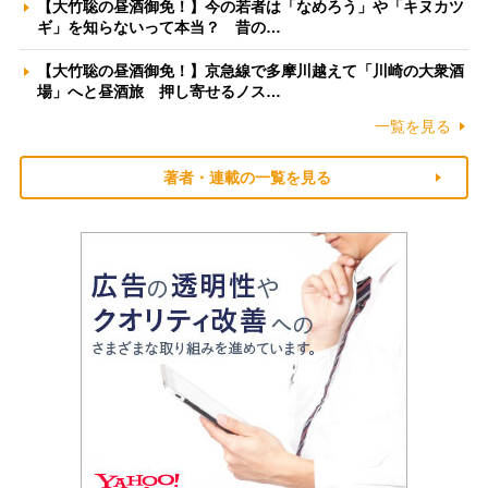
【大竹聡の昼酒御免！】今の若者は「なめろう」や「キヌカツ
ギ」を知らないって本当？ 昔の…
【大竹聡の昼酒御免！】京急線で多摩川越えて「川崎の大衆酒
場」へと昼酒旅 押し寄せるノス…
一覧を見る
著者・連載の一覧を見る