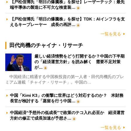
【戸松信博氏「明日の爆騰株」を探せ】レーザーテック：最先
端半導体の製造に不可欠な検査装…
【戸松信博氏「明日の爆騰株」を探せ】TDK：AIインフラを支
えるキープレーヤー 成長の再評…
一覧を見る
田代尚機のチャイナ・リサーチ
厳しい経済情勢をどう打開するか？中国の下半期
の「経済運営方針」を読み解く 需要不足対策
が…
中国経済に精通する中国株投資の第一人者・田代尚機氏のプレ
ミアム連載「チャイナ・リサーチ」。中国の…
中国「Kimi K3」の衝撃に世界はどう対応するのか？ 米財務
長官が検討する「蒸留を行う中国…
中国経済“予想外の低成長”で政策のテコ入れ必至か 経済運営
方針の修正で成長加速が予想さ…
一覧を見る