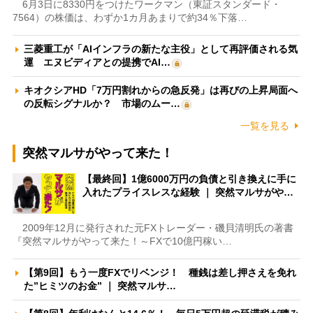
6月3日に8330円をつけたワークマン（東証スタンダード・
7564）の株価は、わずか1カ月あまりで約34％下落…
三菱重工が「AIインフラの新たな主役」として再評価される気
運 エヌビディアとの提携でAI…
キオクシアHD「7万円割れからの急反発」は再びの上昇局面へ
の反転シグナルか？ 市場のムー…
一覧を見る
突然マルサがやって来た！
【最終回】1億6000万円の負債と引き換えに手に
入れたプライスレスな経験 ｜ 突然マルサがや…
2009年12月に発行された元FXトレーダー・磯貝清明氏の著書
『突然マルサがやって来た！～FXで10億円稼い…
【第9回】もう一度FXでリベンジ！ 種銭は差し押さえを免れ
た”ヒミツのお金” ｜ 突然マルサ…