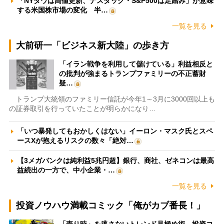
「NYダウは高値更新、ナスダック・S&P500は足踏み」が意味
する米国株市場の変化 半…
一覧を見る
大前研一「ビジネス新大陸」の歩き方
「イラン戦争を利用して儲けている」利益相反と
の批判が強まるトランプファミリーの不正蓄財
疑…
トランプ大統領のファミリー信託が今年1～3月に3000回以上も
の証券取引を行っていたことが明らかになり…
「いつ暴発してもおかしくはない」イーロン・マスク氏とスペ
ースXが抱えるリスクの数々「絶対…
【3メガバンクは純利益5兆円超】銀行、商社、ゼネコンは最高
益続出の一方で、中小企業・…
一覧を見る
投資ノウハウ満載コミック「俺がカブ番長！」