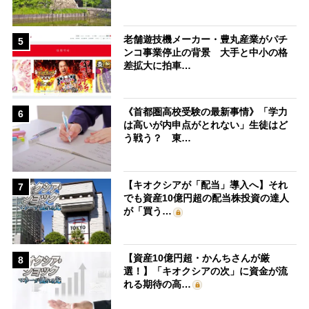
老舗遊技機メーカー・豊丸産業がパチ
5
ンコ事業停止の背景 大手と中小の格
差拡大に拍車…
《首都圏高校受験の最新事情》「学力
6
は高いが内申点がとれない」生徒はど
う戦う？ 東…
【キオクシアが「配当」導入へ】それ
7
でも資産10億円超の配当株投資の達人
が「買う…
【資産10億円超・かんちさんが厳
8
選！】「キオクシアの次」に資金が流
れる期待の高…