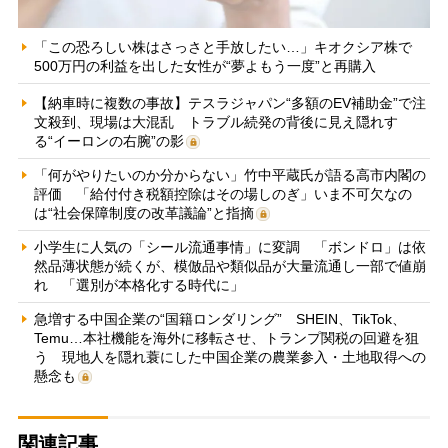
「この恐ろしい株はさっさと手放したい…」キオクシア株で
500万円の利益を出した女性が“夢よもう一度”と再購入
【納車時に複数の事故】テスラジャパン“多額のEV補助金”で注
文殺到、現場は大混乱 トラブル続発の背後に見え隠れす
る“イーロンの右腕”の影
「何がやりたいのか分からない」竹中平蔵氏が語る高市内閣の
評価 「給付付き税額控除はその場しのぎ」いま不可欠なの
は“社会保障制度の改革議論”と指摘
小学生に人気の「シール流通事情」に変調 「ボンドロ」は依
然品薄状態が続くが、模倣品や類似品が大量流通し一部で値崩
れ 「選別が本格化する時代に」
急増する中国企業の“国籍ロンダリング” SHEIN、TikTok、
Temu…本社機能を海外に移転させ、トランプ関税の回避を狙
う 現地人を隠れ蓑にした中国企業の農業参入・土地取得への
懸念も
関連記事