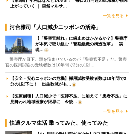
【第8回】年利はなんと14.6％！ 毎日5万円超の延滞税が積み
上がっていく ｜ 突然マルサ…
一覧を見る
河合雅司「人口減少ニッポンの活路」
【「警察官離れ」に歯止めはかかるか？】警察庁
が本気で取り組む「警察組織の構造改革」 実
現…
警察庁が目下、頭を悩ませているのが「警察官不足」だ。警察
官の採用試験の受験者数は10年間で2分の1以…
【安全・安心ニッポンの危機】採用試験受験者数は10年間で2
分の1以下に！ 出生数減がも…
【医療崩壊】人口減少で「医師不足」に加えて「患者不足」に
見舞われ地域医療が限界に 今後…
一覧を見る
快適クルマ生活 乗ってみた、使ってみた