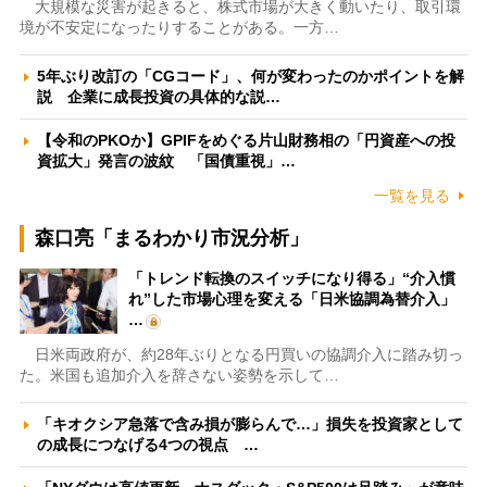
大規模な災害が起きると、株式市場が大きく動いたり、取引環
境が不安定になったりすることがある。一方…
5年ぶり改訂の「CGコード」、何が変わったのかポイントを解
説 企業に成長投資の具体的な説…
【令和のPKOか】GPIFをめぐる片山財務相の「円資産への投
資拡大」発言の波紋 「国債重視」…
一覧を見る
森口亮「まるわかり市況分析」
「トレンド転換のスイッチになり得る」“介入慣
れ”した市場心理を変える「日米協調為替介入」
…
日米両政府が、約28年ぶりとなる円買いの協調介入に踏み切っ
た。米国も追加介入を辞さない姿勢を示して…
「キオクシア急落で含み損が膨らんで…」損失を投資家として
の成長につなげる4つの視点 …