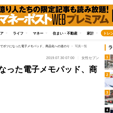
ア
ライフ
マネー
住まい・不動産
家計
トレ
でボツになった電子メモパッド、商品化への道のり
写真一覧
ラ
1
2019.07.30 07:00
女性セブン
なった電子メモパッド、商
2
3
Loaded
:
79.52%
4