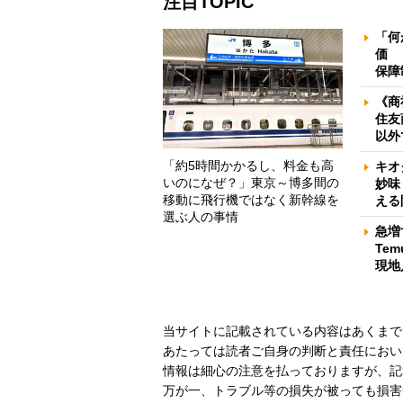
注目TOPIC
「何
価 
保障
《商
住友
以外
「約5時間かかるし、料金も高
キオ
いのになぜ？」東京～博多間の
妙味
移動に飛行機ではなく新幹線を
える
選ぶ人の事情
急増
Te
現地
当サイトに記載されている内容はあくまで
あたっては読者ご自身の判断と責任におい
情報は細心の注意を払っておりますが、記
万が一、トラブル等の損失が被っても損害