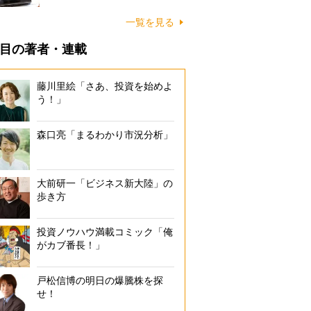
一覧を見る
目の著者・連載
藤川里絵「さあ、投資を始めよ
う！」
森口亮「まるわかり市況分析」
大前研一「ビジネス新大陸」の
歩き方
投資ノウハウ満載コミック「俺
がカブ番長！」
戸松信博の明日の爆騰株を探
せ！