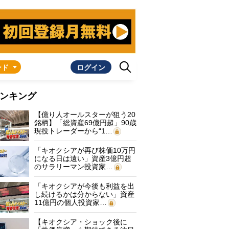
ンド
ログイン
ンキング
【億り人オールスターが狙う20
銘柄】「総資産69億円超」90歳
現役トレーダーから“1…
「キオクシアが再び株価10万円
になる日は遠い」資産3億円超
のサラリーマン投資家…
「キオクシアが今後も利益を出
し続けるかは分からない」資産
11億円の個人投資家…
【キオクシア・ショック後に