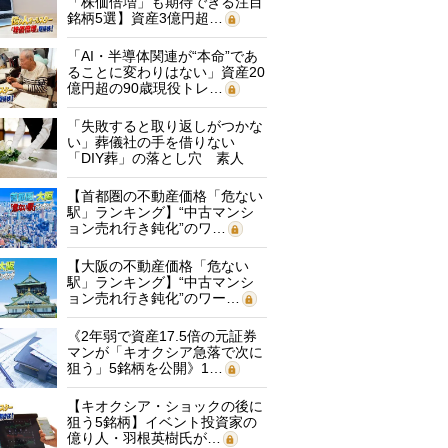
「株価倍増」も期待できる注目
銘柄5選】資産3億円超…
「AI・半導体関連が“本命”であ
ることに変わりはない」資産20
億円超の90歳現役トレ…
「失敗すると取り返しがつかな
い」葬儀社の手を借りない
「DIY葬」の落とし穴 素人
に…
【首都圏の不動産価格「危ない
駅」ランキング】“中古マンシ
ョン売れ行き鈍化”のワ…
【大阪の不動産価格「危ない
駅」ランキング】“中古マンシ
ョン売れ行き鈍化”のワー…
《2年弱で資産17.5倍の元証券
マンが「キオクシア急落で次に
狙う」5銘柄を公開》1…
【キオクシア・ショックの後に
狙う5銘柄】イベント投資家の
億り人・羽根英樹氏が…