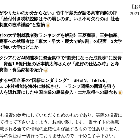
【お
がやりたいのか分からない」竹中平蔵氏が語る高市内閣の評
202
「給付付き税額控除はその場しのぎ」いま不可欠なのは“社会
制度の改革議論”と指摘
社の大学別就職者数ランキングを解剖》三菱商事、三井物産、
商事への就職者は「東大・早大・慶大で約6割」の現実 3大学
で強い大学はどこか
クシアなどAI関連株に資金集中で“割安になった成長株”に投資
 資産1.5億円超の坂本慎太郎さんが「絶好の仕込み時」と考
防衛・食品銘柄を紹介
する中国企業の“国籍ロンダリング” SHEIN、TikTok、
mu…本社機能を海外に移転させ、トランプ関税の回避を狙う
人を隠れ蓑にした中国企業の農業参入・土地取得への懸念も
も投資の参考にしていただくためのものであり、実際の投資に
て行って下さいますよう、お願い致します。 当サイトの掲載
載される全ての情報の正確性を保証するものではありません。
等の保証は一切行っておりませんので、予めご了承下さい。