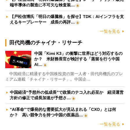
端半導体の製造に不可欠な検査装…
【戸松信博氏「明日の爆騰株」を探せ】TDK：AIインフラを支
えるキープレーヤー 成長の再評…
一覧を見る
田代尚機のチャイナ・リサーチ
中国「Kimi K3」の衝撃に世界はどう対応するの
か？ 米財務長官が検討する「蒸留を行う中国
AI…
中国経済に精通する中国株投資の第一人者・田代尚機氏のプレ
ミアム連載「チャイナ・リサーチ」。中国企…
中国経済“予想外の低成長”で政策のテコ入れ必至か 経済運営
方針の修正で成長加速が予想さ…
“AI革命”で爆発的な需要拡大が見込まれる「CXO」とは何
か？ 高い競争力を持つ中国の医薬品…
一覧を見る