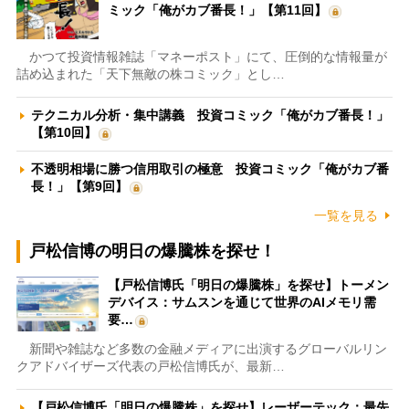
ミック「俺がカブ番長！」【第11回】
かつて投資情報雑誌「マネーポスト」にて、圧倒的な情報量が
詰め込まれた「天下無敵の株コミック」とし…
テクニカル分析・集中講義 投資コミック「俺がカブ番長！」
【第10回】
不透明相場に勝つ信用取引の極意 投資コミック「俺がカブ番
長！」【第9回】
一覧を見る
戸松信博の明日の爆騰株を探せ！
【戸松信博氏「明日の爆騰株」を探せ】トーメン
デバイス：サムスンを通じて世界のAIメモリ需
要…
新聞や雑誌など多数の金融メディアに出演するグローバルリン
クアドバイザーズ代表の戸松信博氏が、最新…
【戸松信博氏「明日の爆騰株」を探せ】レーザーテック：最先