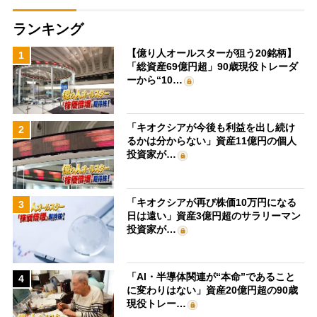
ランキング
【億り人オールスターが狙う20銘柄】
1
「総資産69億円超」90歳現役トレーダ
ーから“10…
「キオクシアが今後も利益を出し続け
2
るかは分からない」資産11億円の個人
投資家が…
「キオクシアが再び株価10万円になる
3
日は遠い」資産3億円超のサラリーマン
投資家が…
「AI・半導体関連が“本命”であること
4
に変わりはない」資産20億円超の90歳
現役トレー…