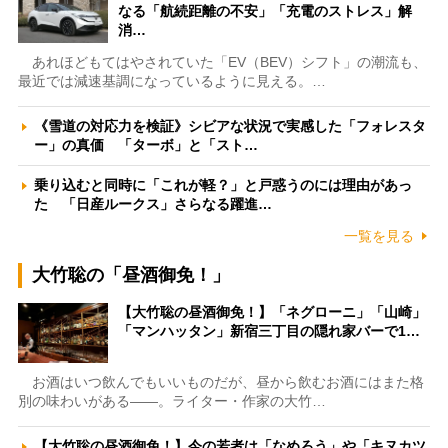
なる「航続距離の不安」「充電のストレス」解
消…
あれほどもてはやされていた「EV（BEV）シフト」の潮流も、
最近では減速基調になっているように見える。…
《雪道の対応力を検証》シビアな状況で実感した「フォレスタ
ー」の真価 「ターボ」と「スト…
乗り込むと同時に「これが軽？」と戸惑うのには理由があっ
た 「日産ルークス」さらなる躍進…
一覧を見る
大竹聡の「昼酒御免！」
【大竹聡の昼酒御免！】「ネグローニ」「山崎」
「マンハッタン」新宿三丁目の隠れ家バーで1…
お酒はいつ飲んでもいいものだが、昼から飲むお酒にはまた格
別の味わいがある――。ライター・作家の大竹…
【大竹聡の昼酒御免！】今の若者は「なめろう」や「キヌカツ