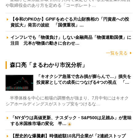
や取締役会のあり方を定める「コーポレート…
【令和のPKOか】GPIFをめぐる片山財務相の「円資産への投
資拡大」発言の波紋 「国債重視」…
インフレでも「物価負け」しない金融商品「物価連動国債」に
注目 元本が物価の動きに合わせ…
一覧を見る
森口亮「まるわかり市況分析」
「キオクシア急落で含み損が膨らんで…」損失を
投資家としての成長につなげる4つの視点 「…
半導体株を中心に相場の調整色が強まり、7月中旬にはキオク
シアホールディングスがストップ安をつけるな…
「NYダウは高値更新、ナスダック・S&P500は足踏み」が意味
する米国株市場の変化 半…
【歴史的な爆騰劇】時価総額10兆円企業が「2連続ストップ