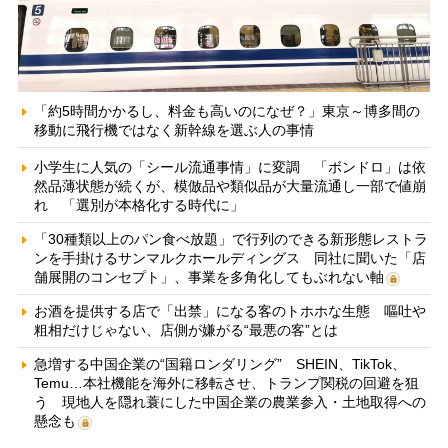
「約5時間かかるし、料金も高いのになぜ？」東京～博多間の
移動に飛行機ではなく新幹線を選ぶ人の事情
小学生に人気の「シール流通事情」に変調 「ボンドロ」は依
然品薄状態が続くが、模倣品や類似品が大量流通し一部で値崩
れ 「選別が本格化する時代に」
「30種類以上のパン食べ放題」で行列のできる新形態レストラ
ンを手掛けるサンマルクホールディングス 同社に聞いた「店
舗展開のコンセプト」、事業を多角化してもぶれない軸
お酒を提供する店で「出禁」になる客のトホホな生態 嘔吐や
粗相だけじゃない、店側が嫌がる“最悪の客”とは
急増する中国企業の“国籍ロンダリング” SHEIN、TikTok、
Temu…本社機能を海外に移転させ、トランプ関税の回避を狙
う 現地人を隠れ蓑にした中国企業の農業参入・土地取得への
懸念も