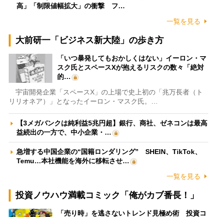
高」「制限値幅拡大」の衝撃 フ…
一覧を見る
大前研一「ビジネス新大陸」の歩き方
「いつ暴発してもおかしくはない」イーロン・マ
スク氏とスペースXが抱えるリスクの数々「絶対
的…
宇宙開発企業「スペースX」の上場で史上初の「兆万長者（ト
リリオネア）」となったイーロン・マスク氏。…
【3メガバンクは純利益5兆円超】銀行、商社、ゼネコンは最高
益続出の一方で、中小企業・…
急増する中国企業の“国籍ロンダリング” SHEIN、TikTok、
Temu…本社機能を海外に移転させ…
一覧を見る
投資ノウハウ満載コミック「俺がカブ番長！」
「売り時」を逃さないトレンド見極め術 投資コ