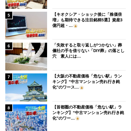
【キオクシア・ショック後に「株価倍
5
増」も期待できる注目銘柄5選】資産3
億円超・…
「失敗すると取り返しがつかない」葬
6
儀社の手を借りない「DIY葬」の落とし
穴 素人には…
【大阪の不動産価格「危ない駅」ラン
7
キング】“中古マンション売れ行き鈍
化”のワース…
【首都圏の不動産価格「危ない駅」ラ
8
ンキング】“中古マンション売れ行き鈍
化”のワー…