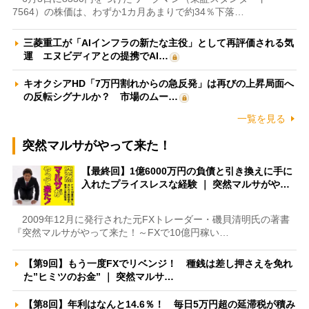
7564）の株価は、わずか1カ月あまりで約34％下落…
三菱重工が「AIインフラの新たな主役」として再評価される気
運 エヌビディアとの提携でAI…
キオクシアHD「7万円割れからの急反発」は再びの上昇局面へ
の反転シグナルか？ 市場のムー…
一覧を見る
突然マルサがやって来た！
【最終回】1億6000万円の負債と引き換えに手に
入れたプライスレスな経験 ｜ 突然マルサがや…
2009年12月に発行された元FXトレーダー・磯貝清明氏の著書
『突然マルサがやって来た！～FXで10億円稼い…
【第9回】もう一度FXでリベンジ！ 種銭は差し押さえを免れ
た”ヒミツのお金” ｜ 突然マルサ…
【第8回】年利はなんと14.6％！ 毎日5万円超の延滞税が積み