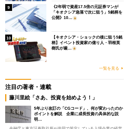
《2年弱で資産17.5倍の元証券マンが
9
「キオクシア急落で次に狙う」5銘柄を
公開》10…
【キオクシア・ショックの後に狙う5銘
10
柄】イベント投資家の億り人・羽根英
樹氏が厳…
一覧を見る
注目の著者・連載
藤川里絵「さあ、投資を始めよう！」
5年ぶり改訂の「CGコード」、何が変わったのか
ポイントを解説 企業に成長投資の具体的な説
明…
金融庁と東京証券取引所が共同で策定している上場企業の経営