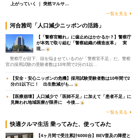
上がっていく ｜ 突然マルサ…
一覧を見る
河合雅司「人口減少ニッポンの活路」
【「警察官離れ」に歯止めはかかるか？】警察庁
が本気で取り組む「警察組織の構造改革」 実
現…
警察庁が目下、頭を悩ませているのが「警察官不足」だ。警察
官の採用試験の受験者数は10年間で2分の1以…
【安全・安心ニッポンの危機】採用試験受験者数は10年間で2
分の1以下に！ 出生数減がも…
【医療崩壊】人口減少で「医師不足」に加えて「患者不足」に
見舞われ地域医療が限界に 今後…
一覧を見る
快適クルマ生活 乗ってみた、使ってみた
【4ヶ月間で受注累計6000台】BEV普及の障壁と