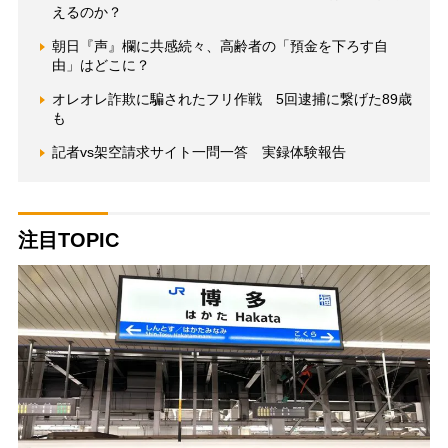
えるのか？
朝日『声』欄に共感続々、高齢者の「預金を下ろす自
由」はどこに？
オレオレ詐欺に騙されたフリ作戦 5回逮捕に繋げた89歳
も
記者vs架空請求サイト一問一答 実録体験報告
注目TOPIC