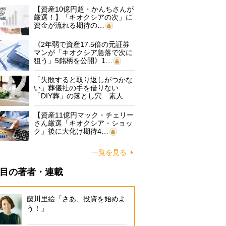
【資産10億円超・かんちさんが
厳選！】「キオクシアの次」に
資金が流れる期待の…
《2年弱で資産17.5倍の元証券
マンが「キオクシア急落で次に
狙う」5銘柄を公開》1…
「失敗すると取り返しがつかな
い」葬儀社の手を借りない
「DIY葬」の落とし穴 素人
に…
【資産11億円マック・チェリー
さん厳選「キオクシア・ショッ
ク」後に大化け期待4…
一覧を見る
目の著者・連載
藤川里絵「さあ、投資を始めよ
う！」