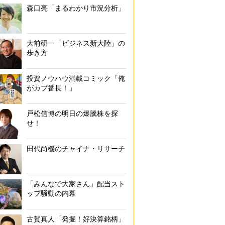
森口亮「まるわかり市況分析」
大前研一「ビジネス新大陸」の
歩き方
投資ノウハウ満載コミック「俺
がカブ番長！」
戸松信博の明日の爆騰株を探
せ！
田代尚機のチャイナ・リサーチ
「みんなで大家さん」配当スト
ップ騒動の内幕
古賀真人「発掘！好決算銘柄」