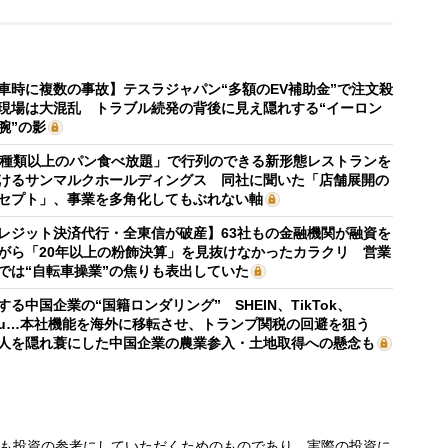
車時に複数の事故】テスラジャパン“多額のEV補助金”で注文殺
現場は大混乱 トラブル続発の背後に見え隠れする“イーロン
腕”の影
0種類以上のパン食べ放題」で行列のできる新形態レストランを
けるサンマルクホールディングス 同社に聞いた「店舗展開の
セプト」、事業を多角化してもぶれない軸
レジット決済代行・全東信が破産】63社もの金融機関が融資を
がら「20年以上の粉飾決算」を見抜けなかったカラクリ 営業
では“自転車操業”の焦りも表出していた
する中国企業の“国籍ロンダリング” SHEIN、TikTok、
mu…本社機能を海外に移転させ、トランプ関税の回避を狙う
人を隠れ蓑にした中国企業の農業参入・土地取得への懸念も
も投資の参考にしていただくためのものであり、実際の投資に