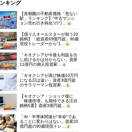
ンキング
【首都圏の不動産価格「危ない
駅」ランキング】“中古マンシ
ョン売れ行き鈍化”のワ…
【億り人オールスターが狙う20
銘柄】「総資産69億円超」90歳
現役トレーダーから“1…
「キオクシアが今後も利益を出
し続けるかは分からない」資産
11億円の個人投資家…
「キオクシアが再び株価10万円
になる日は遠い」資産3億円超
のサラリーマン投資家…
【キオクシア・ショック後に
「株価倍増」も期待できる注目
銘柄5選】資産3億円超…
「AI・半導体関連が“本命”であ
ることに変わりはない」資産20
億円超の90歳現役トレ…