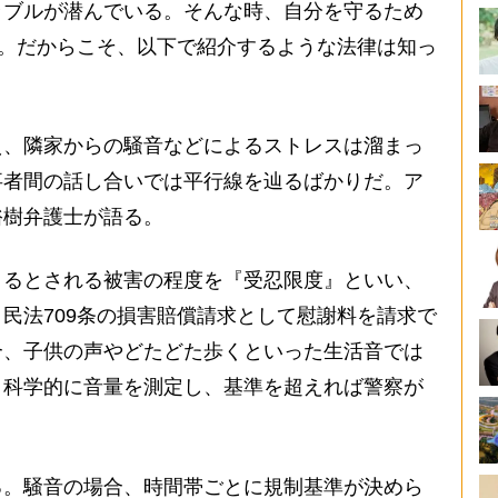
ブルが潜んでいる。そんな時、自分を守るため
だ。だからこそ、以下で紹介するような法律は知っ
、隣家からの騒音などによるストレスは溜まっ
事者間の話し合いでは平行線を辿るばかりだ。ア
裕樹弁護士が語る。
きるとされる被害の程度を『受忍限度』といい、
民法709条の損害賠償請求として慰謝料を請求で
合、子供の声やどたどた歩くといった生活音では
、科学的に音量を測定し、基準を超えれば警察が
。騒音の場合、時間帯ごとに規制基準が決めら