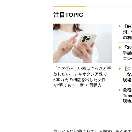
注目TOPIC
【納
到、
の右
「3
手掛
コン
「この恐ろしい株はさっさと手
【ク
放したい…」キオクシア株で
しな
500万円の利益を出した女性
現場
が“夢よもう一度”と再購入
急増
Te
現地
当サイトに記載されている内容はあくまで