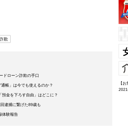
詐欺
カードローン詐欺の手口
【お
ーグ通帳」は今でも使えるのか？
202
「預金を下ろす自由」はどこに？
回逮捕に繋げた89歳も
録体験報告