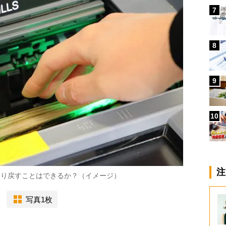
7
8
9
10
注
取り戻すことはできるか？（イメージ）
写真1枚