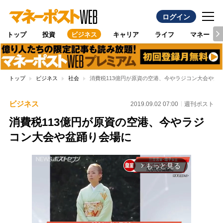
ログイン
トップ
投資
ビジネス
キャリア
ライフ
マネー
トップ
ビジネス
社会
消費税113億円が原資の空港、今やラジコン大会や盆
ビジネス
2019.09.02 07:00
週刊ポスト
消費税113億円が原資の空港、今やラジ
コン大会や盆踊り会場に
もっと見る
arrow_forward_ios