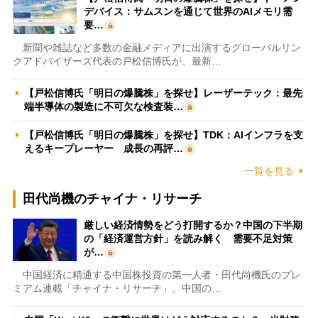
デバイス：サムスンを通じて世界のAIメモリ需
要…
新聞や雑誌など多数の金融メディアに出演するグローバルリン
クアドバイザーズ代表の戸松信博氏が、最新…
【戸松信博氏「明日の爆騰株」を探せ】レーザーテック：最先
端半導体の製造に不可欠な検査装…
【戸松信博氏「明日の爆騰株」を探せ】TDK：AIインフラを支
えるキープレーヤー 成長の再評…
一覧を見る
田代尚機のチャイナ・リサーチ
厳しい経済情勢をどう打開するか？中国の下半期
の「経済運営方針」を読み解く 需要不足対策
が…
中国経済に精通する中国株投資の第一人者・田代尚機氏のプレ
ミアム連載「チャイナ・リサーチ」。中国の…