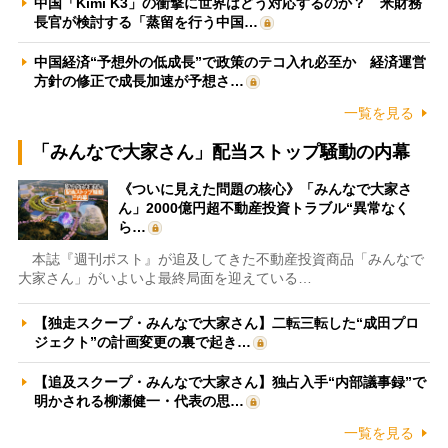
中国「Kimi K3」の衝撃に世界はどう対応するのか？ 米財務
長官が検討する「蒸留を行う中国…
中国経済“予想外の低成長”で政策のテコ入れ必至か 経済運営
方針の修正で成長加速が予想さ…
一覧を見る
「みんなで大家さん」配当ストップ騒動の内幕
《ついに見えた問題の核心》「みんなで大家さ
ん」2000億円超不動産投資トラブル“異常なく
ら…
本誌『週刊ポスト』が追及してきた不動産投資商品「みんなで
大家さん」がいよいよ最終局面を迎えている…
【独走スクープ・みんなで大家さん】二転三転した“成田プロ
ジェクト”の計画変更の裏で起き…
【追及スクープ・みんなで大家さん】独占入手“内部議事録”で
明かされる柳瀬健一・代表の思…
一覧を見る