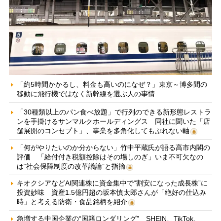
「約5時間かかるし、料金も高いのになぜ？」東京～博多間の
移動に飛行機ではなく新幹線を選ぶ人の事情
「30種類以上のパン食べ放題」で行列のできる新形態レストラ
ンを手掛けるサンマルクホールディングス 同社に聞いた「店
舗展開のコンセプト」、事業を多角化してもぶれない軸
「何がやりたいのか分からない」竹中平蔵氏が語る高市内閣の
評価 「給付付き税額控除はその場しのぎ」いま不可欠なの
は“社会保障制度の改革議論”と指摘
キオクシアなどAI関連株に資金集中で“割安になった成長株”に
投資妙味 資産1.5億円超の坂本慎太郎さんが「絶好の仕込み
時」と考える防衛・食品銘柄を紹介
急増する中国企業の“国籍ロンダリング” SHEIN、TikTok、