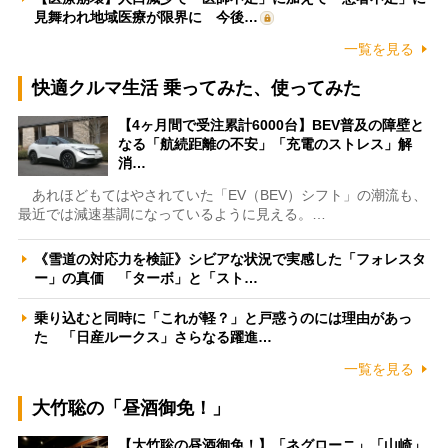
見舞われ地域医療が限界に 今後…
一覧を見る
快適クルマ生活 乗ってみた、使ってみた
【4ヶ月間で受注累計6000台】BEV普及の障壁と
なる「航続距離の不安」「充電のストレス」解
消…
あれほどもてはやされていた「EV（BEV）シフト」の潮流も、
最近では減速基調になっているように見える。…
《雪道の対応力を検証》シビアな状況で実感した「フォレスタ
ー」の真価 「ターボ」と「スト…
乗り込むと同時に「これが軽？」と戸惑うのには理由があっ
た 「日産ルークス」さらなる躍進…
一覧を見る
大竹聡の「昼酒御免！」
【大竹聡の昼酒御免！】「ネグローニ」「山崎」