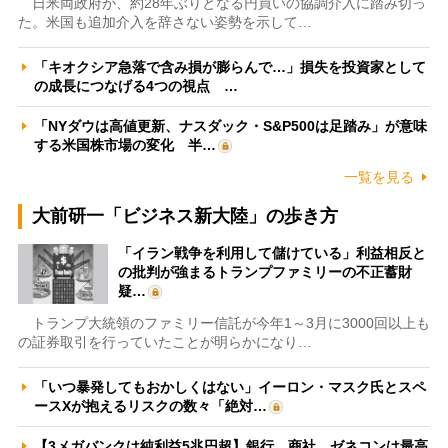
日米両政府が、約28年ぶりとなる円買いの協調介入に踏み切っ
た。米国も追加介入を辞さない姿勢を示して…
「キオクシア急落で含み損が膨らんで…」損失を投資家として
の成長につなげる4つの視点 …
「NYダウは高値更新、ナスダック・S&P500は足踏み」が意味
する米国株市場の変化 半…
一覧を見る
大前研一「ビジネス新大陸」の歩き方
「イラン戦争を利用して儲けている」利益相反と
の批判が強まるトランプファミリーの不正蓄財
疑…
トランプ大統領のファミリー信託が今年1～3月に3000回以上も
の証券取引を行っていたことが明らかになり…
「いつ暴発してもおかしくはない」イーロン・マスク氏とスペ
ースXが抱えるリスクの数々「絶対…
【3メガバンクは純利益5兆円超】銀行、商社、ゼネコンは最高