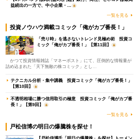
益続出の一方で、中小企業・…
一覧を見る
投資ノウハウ満載コミック「俺がカブ番長！」
「売り時」を逃さないトレンド見極め術 投資コ
ミック「俺がカブ番長！」【第11回】
かつて投資情報雑誌「マネーポスト」にて、圧倒的な情報量が
詰め込まれた「天下無敵の株コミック」とし…
テクニカル分析・集中講義 投資コミック「俺がカブ番長！」
【第10回】
不透明相場に勝つ信用取引の極意 投資コミック「俺がカブ番
長！」【第9回】
一覧を見る
戸松信博の明日の爆騰株を探せ！
【戸松信博氏「明日の爆騰株」を探せ】トーメン