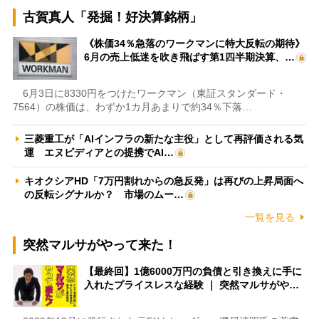
古賀真人「発掘！好決算銘柄」
《株価34％急落のワークマンに特大反転の期待》
6月の売上低迷を吹き飛ばす第1四半期決算、…
6月3日に8330円をつけたワークマン（東証スタンダード・
7564）の株価は、わずか1カ月あまりで約34％下落…
三菱重工が「AIインフラの新たな主役」として再評価される気
運 エヌビディアとの提携でAI…
キオクシアHD「7万円割れからの急反発」は再びの上昇局面へ
の反転シグナルか？ 市場のムー…
一覧を見る
突然マルサがやって来た！
【最終回】1億6000万円の負債と引き換えに手に
入れたプライスレスな経験 ｜ 突然マルサがや…