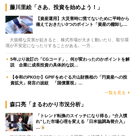
藤川里絵「さあ、投資を始めよう！」
【資産運用】大災害時に慌てないために平時から
備えておきたい3つのポイント「資産の棚卸し…
大規模な災害が起きると、株式市場が大きく動いたり、取引環
境が不安定になったりすることがある。一方…
5年ぶり改訂の「CGコード」、何が変わったのかポイントを解
説 企業に成長投資の具体的な説…
【令和のPKOか】GPIFをめぐる片山財務相の「円資産への投
資拡大」発言の波紋 「国債重視」…
一覧を見る
森口亮「まるわかり市況分析」
「トレンド転換のスイッチになり得る」“介入慣
れ”した市場心理を変える「日米協調為替介入」
…