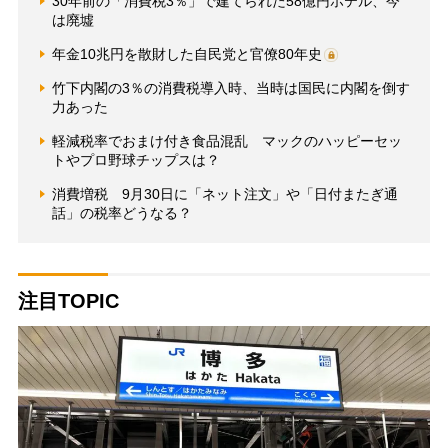
30年前の「消費税3％」で建てられた58億円ホテル、今
は廃墟
年金10兆円を散財した自民党と官僚80年史
竹下内閣の3％の消費税導入時、当時は国民に内閣を倒す
力あった
軽減税率でおまけ付き食品混乱 マックのハッピーセッ
トやプロ野球チップスは？
消費増税 9月30日に「ネット注文」や「日付またぎ通
話」の税率どうなる？
注目TOPIC