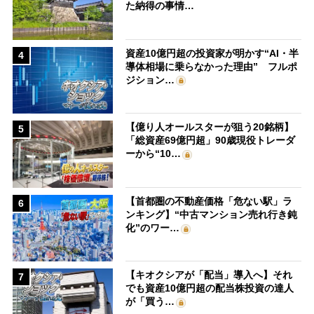
た納得の事情…
資産10億円超の投資家が明かす“AI・半
4
導体相場に乗らなかった理由” フルポ
ジション…
【億り人オールスターが狙う20銘柄】
5
「総資産69億円超」90歳現役トレーダ
ーから“10…
【首都圏の不動産価格「危ない駅」ラ
6
ンキング】“中古マンション売れ行き鈍
化”のワー…
【キオクシアが「配当」導入へ】それ
7
でも資産10億円超の配当株投資の達人
が「買う…