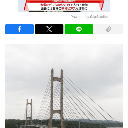
Powered by 
GliaStudios
Mute