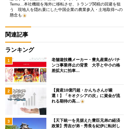
Temu…本社機能を海外に移転させ、トランプ関税の回避を狙
う 現地人を隠れ蓑にした中国企業の農業参入・土地取得への
懸念も
関連記事
ランキング
老舗遊技機メーカー・豊丸産業がパチ
1
ンコ事業停止の背景 大手と中小の格
差拡大に拍車…
【資産10億円超・かんちさんが厳
2
選！】「キオクシアの次」に資金が流
れる期待の高…
【天下統一を見据えた豊臣兄弟の経済
3
政策】秀吉が弟・秀長を紀伊に転封し