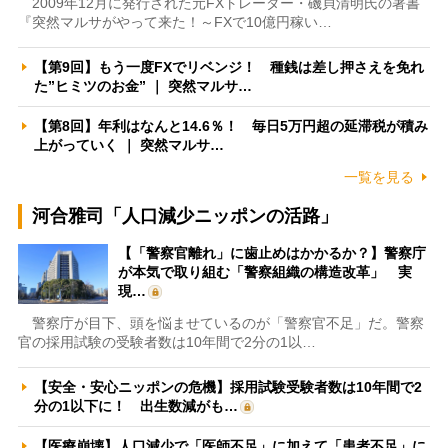
2009年12月に発行された元FXトレーダー・磯貝清明氏の著書
『突然マルサがやって来た！～FXで10億円稼い…
【第9回】もう一度FXでリベンジ！ 種銭は差し押さえを免れ
た”ヒミツのお金” ｜ 突然マルサ…
【第8回】年利はなんと14.6％！ 毎日5万円超の延滞税が積み
上がっていく ｜ 突然マルサ…
一覧を見る
河合雅司「人口減少ニッポンの活路」
【「警察官離れ」に歯止めはかかるか？】警察庁
が本気で取り組む「警察組織の構造改革」 実
現…
警察庁が目下、頭を悩ませているのが「警察官不足」だ。警察
官の採用試験の受験者数は10年間で2分の1以…
【安全・安心ニッポンの危機】採用試験受験者数は10年間で2
分の1以下に！ 出生数減がも…
【医療崩壊】人口減少で「医師不足」に加えて「患者不足」に