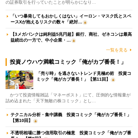
の証券取引を行っていたことが明らかになり…
「いつ暴発してもおかしくはない」イーロン・マスク氏とスペ
ースXが抱えるリスクの数々「絶対…
【3メガバンクは純利益5兆円超】銀行、商社、ゼネコンは最高
益続出の一方で、中小企業・…
一覧を見る
投資ノウハウ満載コミック「俺がカブ番長！」
「売り時」を逃さないトレンド見極め術 投資コ
ミック「俺がカブ番長！」【第11回】
かつて投資情報雑誌「マネーポスト」にて、圧倒的な情報量が
詰め込まれた「天下無敵の株コミック」とし…
テクニカル分析・集中講義 投資コミック「俺がカブ番長！」
【第10回】
不透明相場に勝つ信用取引の極意 投資コミック「俺がカブ番