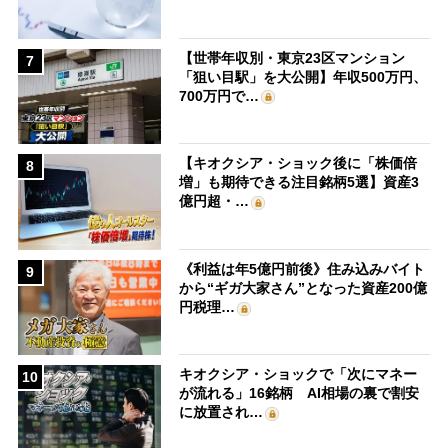
【世帯年収別・東京23区マンション
7
「狙い目駅」を大公開】年収500万円、
700万円で…
【キオクシア・ショック後に「株価倍
8
増」も期待できる注目銘柄5選】資産3
億円超・…
《利益は年5億円前後》住み込みバイト
9
から“ギガ大家さん”となった資産200億
円税理…
キオクシア・ショックで「次にマネー
10
が流れる」16銘柄 AI相場の裏で割安
に放置され…