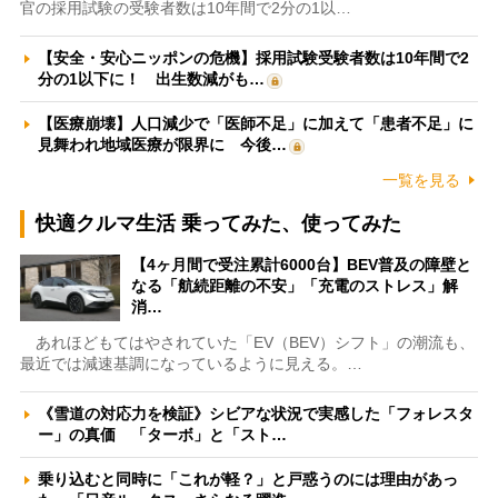
官の採用試験の受験者数は10年間で2分の1以…
【安全・安心ニッポンの危機】採用試験受験者数は10年間で2
分の1以下に！ 出生数減がも…
【医療崩壊】人口減少で「医師不足」に加えて「患者不足」に
見舞われ地域医療が限界に 今後…
一覧を見る
快適クルマ生活 乗ってみた、使ってみた
【4ヶ月間で受注累計6000台】BEV普及の障壁と
なる「航続距離の不安」「充電のストレス」解
消…
あれほどもてはやされていた「EV（BEV）シフト」の潮流も、
最近では減速基調になっているように見える。…
《雪道の対応力を検証》シビアな状況で実感した「フォレスタ
ー」の真価 「ターボ」と「スト…
乗り込むと同時に「これが軽？」と戸惑うのには理由があっ