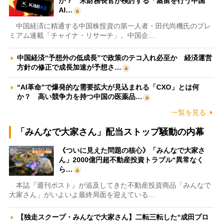
か？ 米財務長官が検討する「蒸留を行う中国
AI…
中国経済に精通する中国株投資の第一人者・田代尚機氏のプレ
ミアム連載「チャイナ・リサーチ」。中国企…
中国経済“予想外の低成長”で政策のテコ入れ必至か 経済運営
方針の修正で成長加速が予想さ…
“AI革命”で爆発的な需要拡大が見込まれる「CXO」とは何
か？ 高い競争力を持つ中国の医薬品…
一覧を見る
「みんなで大家さん」配当ストップ騒動の内幕
《ついに見えた問題の核心》「みんなで大家さ
ん」2000億円超不動産投資トラブル“異常なく
ら…
本誌『週刊ポスト』が追及してきた不動産投資商品「みんなで
大家さん」がいよいよ最終局面を迎えている…
【独走スクープ・みんなで大家さん】二転三転した“成田プロ