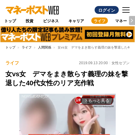
ログイン
トップ
投資
ビジネス
キャリア
ライフ
マネー
トップ
ライフ
人間関係
女vs女 デマをまき散らす義理の妹を撃退した40
ライフ
2019.09.13 20:00
女性セブン
女vs女 デマをまき散らす義理の妹を撃
退した40代女性のリア充作戦
もっと見る
arrow_forward_ios