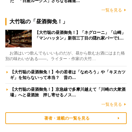
た 「日産ルークス」さらなる躍進…
一覧を見る
大竹聡の「昼酒御免！」
【大竹聡の昼酒御免！】「ネグローニ」「山崎」
「マンハッタン」新宿三丁目の隠れ家バーで1…
お酒はいつ飲んでもいいものだが、昼から飲むお酒にはまた格
別の味わいがある――。ライター・作家の大竹…
【大竹聡の昼酒御免！】今の若者は「なめろう」や「キヌカツ
ギ」を知らないって本当？ 昔の…
【大竹聡の昼酒御免！】京急線で多摩川越えて「川崎の大衆酒
場」へと昼酒旅 押し寄せるノス…
一覧を見る
著者・連載の一覧を見る