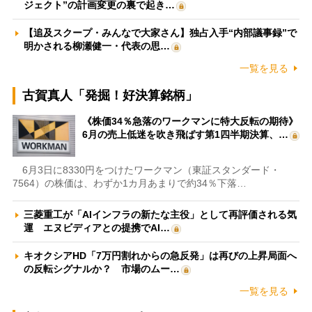
ジェクト”の計画変更の裏で起き…
【追及スクープ・みんなで大家さん】独占入手“内部議事録”で
明かされる柳瀬健一・代表の思…
一覧を見る
古賀真人「発掘！好決算銘柄」
《株価34％急落のワークマンに特大反転の期待》
6月の売上低迷を吹き飛ばす第1四半期決算、…
6月3日に8330円をつけたワークマン（東証スタンダード・
7564）の株価は、わずか1カ月あまりで約34％下落…
三菱重工が「AIインフラの新たな主役」として再評価される気
運 エヌビディアとの提携でAI…
キオクシアHD「7万円割れからの急反発」は再びの上昇局面へ
の反転シグナルか？ 市場のムー…
一覧を見る