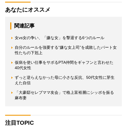
あなたにオススメ
関連記事
女vs女の争い、「嫌な女」を撃退する6つのルール
自分のルールを強要する“嫌な女上司”を成敗したパート女
性たちの下剋上
仮病を使い仕事をサボるPTA仲間をギャフンと言わせた
40代女性
ずっと逆らえなかった母に小さな反抗、50代女性に芽生
えた自信
「大豪邸セレブママ友会」で格上富裕層にシッポを振る
麻布妻
注目TOPIC