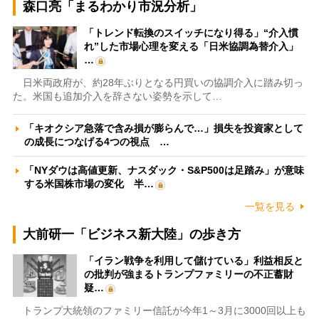
森口亮「まるわかり市況分析」
「トレンド転換のスイッチになり得る」“介入慣
れ”した市場心理を変える「日米協調為替介入」
…
日米両政府が、約28年ぶりとなる円買いの協調介入に踏み切っ
た。米国も追加介入を辞さない姿勢を示して…
「キオクシア急落で含み損が膨らんで…」損失を投資家として
の成長につなげる4つの視点 …
「NYダウは高値更新、ナスダック・S&P500は足踏み」が意味
する米国株市場の変化 半…
一覧を見る
大前研一「ビジネス新大陸」の歩き方
「イラン戦争を利用して儲けている」利益相反と
の批判が強まるトランプファミリーの不正蓄財
疑…
トランプ大統領のファミリー信託が今年1～3月に3000回以上も