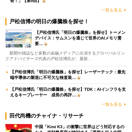
長！」【第9回】
一覧を見る
戸松信博の明日の爆騰株を探せ！
【戸松信博氏「明日の爆騰株」を探せ】トーメン
デバイス：サムスンを通じて世界のAIメモリ需
要…
新聞や雑誌など多数の金融メディアに出演するグローバルリン
クアドバイザーズ代表の戸松信博氏が、最新…
【戸松信博氏「明日の爆騰株」を探せ】レーザーテック：最先
端半導体の製造に不可欠な検査装…
【戸松信博氏「明日の爆騰株」を探せ】TDK：AIインフラを支
えるキープレーヤー 成長の再評…
一覧を見る
田代尚機のチャイナ・リサーチ
中国「Kimi K3」の衝撃に世界はどう対応するの