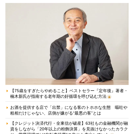
【75歳をすぎたらやめること】ベストセラー『定年後』著者・
楠木新氏が指南する老年期の好循環を呼び込む方法
お酒を提供する店で「出禁」になる客のトホホな生態 嘔吐や
粗相だけじゃない、店側が嫌がる“最悪の客”とは
【クレジット決済代行・全東信が破産】63社もの金融機関が融
資をしながら「20年以上の粉飾決算」を見抜けなかったカラク