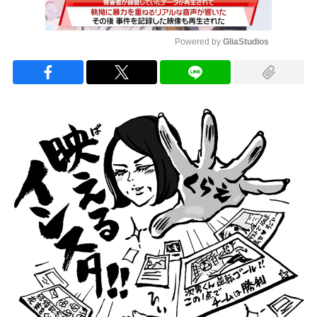
Powered by 
GliaStudios
Mute