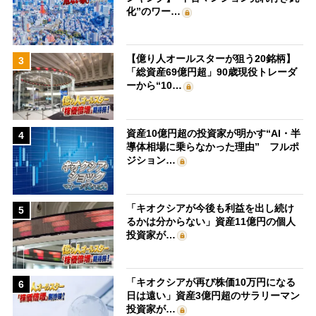
化”のワー…
【億り人オールスターが狙う20銘柄】
3
「総資産69億円超」90歳現役トレーダ
ーから“10…
資産10億円超の投資家が明かす“AI・半
4
導体相場に乗らなかった理由” フルポ
ジション…
「キオクシアが今後も利益を出し続け
5
るかは分からない」資産11億円の個人
投資家が…
「キオクシアが再び株価10万円になる
6
日は遠い」資産3億円超のサラリーマン
投資家が…