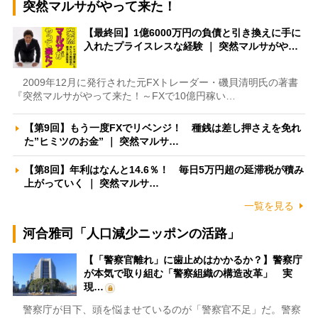
突然マルサがやって来た！
【最終回】1億6000万円の負債と引き換えに手に
入れたプライスレスな経験 ｜ 突然マルサがや…
2009年12月に発行された元FXトレーダー・磯貝清明氏の著書
『突然マルサがやって来た！～FXで10億円稼い…
【第9回】もう一度FXでリベンジ！ 種銭は差し押さえを免れ
た”ヒミツのお金” ｜ 突然マルサ…
【第8回】年利はなんと14.6％！ 毎日5万円超の延滞税が積み
上がっていく ｜ 突然マルサ…
一覧を見る
河合雅司「人口減少ニッポンの活路」
【「警察官離れ」に歯止めはかかるか？】警察庁
が本気で取り組む「警察組織の構造改革」 実
現…
警察庁が目下、頭を悩ませているのが「警察官不足」だ。警察