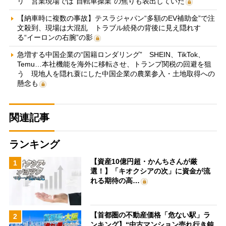
リ 営業現場では“自転車操業”の焦りも表出していた
【納車時に複数の事故】テスラジャパン“多額のEV補助金”で注
文殺到、現場は大混乱 トラブル続発の背後に見え隠れす
る“イーロンの右腕”の影
急増する中国企業の“国籍ロンダリング” SHEIN、TikTok、
Temu…本社機能を海外に移転させ、トランプ関税の回避を狙
う 現地人を隠れ蓑にした中国企業の農業参入・土地取得への
懸念も
関連記事
ランキング
【資産10億円超・かんちさんが厳
1
選！】「キオクシアの次」に資金が流
れる期待の高…
【首都圏の不動産価格「危ない駅」ラ
2
ンキング】“中古マンション売れ行き鈍