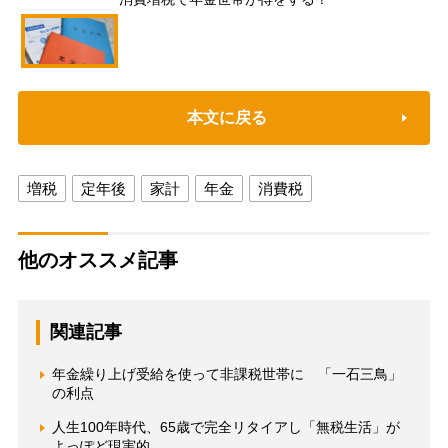
本文に戻る
増税
定年後
家計
年金
消費税
他のオススメ記事
関連記事
年金繰り上げ受給を使って非課税世帯に 「一石三鳥」
の利点
人生100年時代、65歳で完全リタイアし「無税生活」が
よっぽど現実的