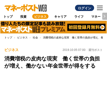
ログイン
トップ
投資
ビジネス
キャリア
ライフ
マネー
トップ
ビジネス
社会
消費増税の皮肉な現実 働く世帯の負担が増え、働か
ビジネス
2019.10.05 07:00
週刊ポスト
消費増税の皮肉な現実 働く世帯の負担
が増え、働かない年金世帯が得をする
Loaded
:
96.70%
/
Unmute