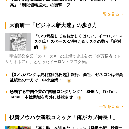
高」「制限値幅拡大」の衝撃 フ…
一覧を見る
大前研一「ビジネス新大陸」の歩き方
「いつ暴発してもおかしくはない」イーロン・マ
スク氏とスペースXが抱えるリスクの数々「絶対
的…
宇宙開発企業「スペースX」の上場で史上初の「兆万長者（ト
リリオネア）」となったイーロン・マスク氏。…
【3メガバンクは純利益5兆円超】銀行、商社、ゼネコンは最高
益続出の一方で、中小企業・…
急増する中国企業の“国籍ロンダリング” SHEIN、TikTok、
Temu…本社機能を海外に移転させ…
一覧を見る
投資ノウハウ満載コミック「俺がカブ番長！」
「売り時」を逃さないトレンド見極め術 投資コ