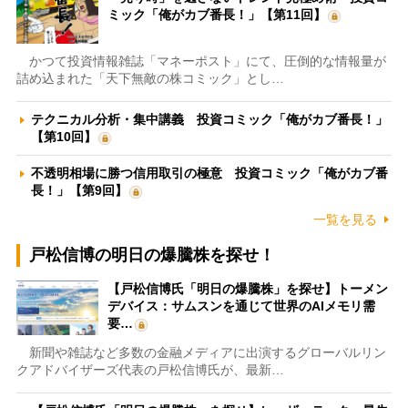
ミック「俺がカブ番長！」【第11回】
かつて投資情報雑誌「マネーポスト」にて、圧倒的な情報量が
詰め込まれた「天下無敵の株コミック」とし…
テクニカル分析・集中講義 投資コミック「俺がカブ番長！」
【第10回】
不透明相場に勝つ信用取引の極意 投資コミック「俺がカブ番
長！」【第9回】
一覧を見る
戸松信博の明日の爆騰株を探せ！
【戸松信博氏「明日の爆騰株」を探せ】トーメン
デバイス：サムスンを通じて世界のAIメモリ需
要…
新聞や雑誌など多数の金融メディアに出演するグローバルリン
クアドバイザーズ代表の戸松信博氏が、最新…