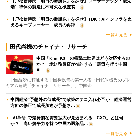
【戸松信博氏「明日の爆騰株」を探せ】レーザーテック：最先
端半導体の製造に不可欠な検査装…
【戸松信博氏「明日の爆騰株」を探せ】TDK：AIインフラを支
えるキープレーヤー 成長の再評…
一覧を見る
田代尚機のチャイナ・リサーチ
中国「Kimi K3」の衝撃に世界はどう対応するの
か？ 米財務長官が検討する「蒸留を行う中国
AI…
中国経済に精通する中国株投資の第一人者・田代尚機氏のプレ
ミアム連載「チャイナ・リサーチ」。中国企…
中国経済“予想外の低成長”で政策のテコ入れ必至か 経済運営
方針の修正で成長加速が予想さ…
“AI革命”で爆発的な需要拡大が見込まれる「CXO」とは何
か？ 高い競争力を持つ中国の医薬品…
一覧を見る