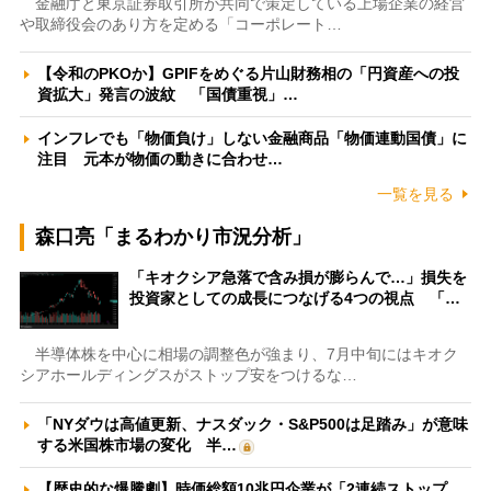
金融庁と東京証券取引所が共同で策定している上場企業の経営
や取締役会のあり方を定める「コーポレート…
【令和のPKOか】GPIFをめぐる片山財務相の「円資産への投
資拡大」発言の波紋 「国債重視」…
インフレでも「物価負け」しない金融商品「物価連動国債」に
注目 元本が物価の動きに合わせ…
一覧を見る
森口亮「まるわかり市況分析」
「キオクシア急落で含み損が膨らんで…」損失を
投資家としての成長につなげる4つの視点 「…
半導体株を中心に相場の調整色が強まり、7月中旬にはキオク
シアホールディングスがストップ安をつけるな…
「NYダウは高値更新、ナスダック・S&P500は足踏み」が意味
する米国株市場の変化 半…
【歴史的な爆騰劇】時価総額10兆円企業が「2連続ストップ