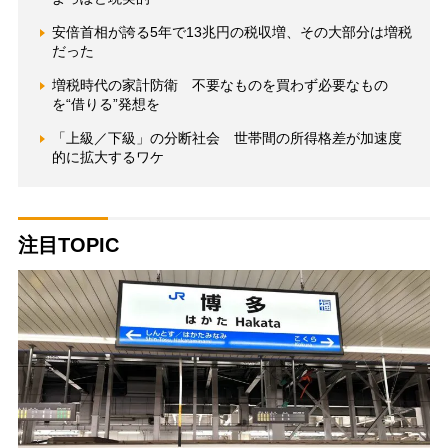
安倍首相が誇る5年で13兆円の税収増、その大部分は増税
だった
増税時代の家計防衛 不要なものを買わず必要なもの
を“借りる”発想を
「上級／下級」の分断社会 世帯間の所得格差が加速度
的に拡大するワケ
注目TOPIC