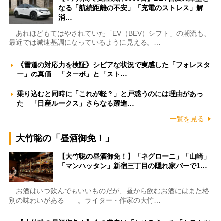
なる「航続距離の不安」「充電のストレス」解
消…
あれほどもてはやされていた「EV（BEV）シフト」の潮流も、
最近では減速基調になっているように見える。…
《雪道の対応力を検証》シビアな状況で実感した「フォレスタ
ー」の真価 「ターボ」と「スト…
乗り込むと同時に「これが軽？」と戸惑うのには理由があっ
た 「日産ルークス」さらなる躍進…
一覧を見る
大竹聡の「昼酒御免！」
【大竹聡の昼酒御免！】「ネグローニ」「山崎」
「マンハッタン」新宿三丁目の隠れ家バーで1…
お酒はいつ飲んでもいいものだが、昼から飲むお酒にはまた格
別の味わいがある――。ライター・作家の大竹…