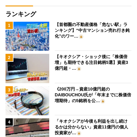
ランキング
【首都圏の不動産価格「危ない駅」ラ
1
ンキング】“中古マンション売れ行き鈍
化”のワー…
【キオクシア・ショック後に「株価倍
2
増」も期待できる注目銘柄5選】資産3
億円超・…
《200万円→資産10億円超の
3
DAIBOUCHOU氏が「年末までに株価倍
増期待」の5銘柄を公…
「キオクシアが今後も利益を出し続け
4
るかは分からない」資産11億円の個人
投資家が…