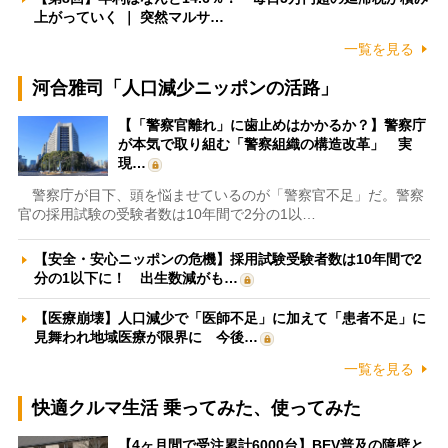
上がっていく ｜ 突然マルサ…
一覧を見る
河合雅司「人口減少ニッポンの活路」
【「警察官離れ」に歯止めはかかるか？】警察庁
が本気で取り組む「警察組織の構造改革」 実
現…
警察庁が目下、頭を悩ませているのが「警察官不足」だ。警察
官の採用試験の受験者数は10年間で2分の1以…
【安全・安心ニッポンの危機】採用試験受験者数は10年間で2
分の1以下に！ 出生数減がも…
【医療崩壊】人口減少で「医師不足」に加えて「患者不足」に
見舞われ地域医療が限界に 今後…
一覧を見る
快適クルマ生活 乗ってみた、使ってみた
【4ヶ月間で受注累計6000台】BEV普及の障壁と