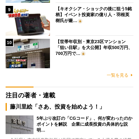
【キオクシア・ショックの後に狙う5銘
9
柄】イベント投資家の億り人・羽根英
樹氏が厳…
【世帯年収別・東京23区マンション
10
「狙い目駅」を大公開】年収500万円、
700万円で…
一覧を見る
注目の著者・連載
藤川里絵「さあ、投資を始めよう！」
5年ぶり改訂の「CGコード」、何が変わったのか
ポイントを解説 企業に成長投資の具体的な説
明…