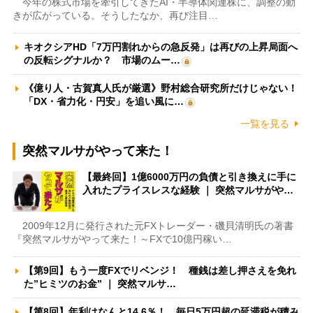
今年の株式市場を牽引してきたAI・半導体関連株に、調整の動
きが広がっている。そうしたなか、再び注目…
キオクシアHD「7万円割れからの急反発」は再びの上昇局面へ
の反転シグナルか？ 市場のムー…
《億り人・古賀真人氏が厳選》野村総合研究所だけじゃない！
「DX・省力化・円安」を追い風に…
一覧を見る
突然マルサがやって来た！
【最終回】1億6000万円の負債と引き換えに手に
入れたプライスレスな経験 ｜ 突然マルサがや…
2009年12月に発行された元FXトレーダー・磯貝清明氏の著書
『突然マルサがやって来た！～FXで10億円稼い…
【第9回】もう一度FXでリベンジ！ 種銭は差し押さえを免れ
た”ヒミツのお金” ｜ 突然マルサ…
【第8回】年利はなんと14.6％！ 毎日5万円超の延滞税が積み