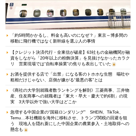
「約5時間かかるし、料金も高いのになぜ？」東京～博多間の
移動に飛行機ではなく新幹線を選ぶ人の事情
【クレジット決済代行・全東信が破産】63社もの金融機関が融
資をしながら「20年以上の粉飾決算」を見抜けなかったカラク
リ 営業現場では“自転車操業”の焦りも表出していた
お酒を提供する店で「出禁」になる客のトホホな生態 嘔吐や
粗相だけじゃない、店側が嫌がる“最悪の客”とは
《商社の大学別就職者数ランキングを解剖》三菱商事、三井物
産、住友商事への就職者は「東大・早大・慶大で約6割」の現
実 3大学以外で強い大学はどこか
急増する中国企業の“国籍ロンダリング” SHEIN、TikTok、
Temu…本社機能を海外に移転させ、トランプ関税の回避を狙
う 現地人を隠れ蓑にした中国企業の農業参入・土地取得への
懸念も