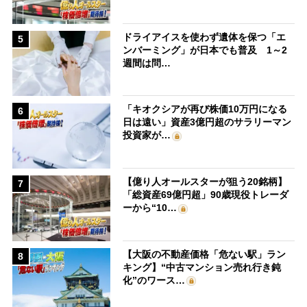
ドライアイスを使わず遺体を保つ「エ
5
ンバーミング」が日本でも普及 1～2
週間は問…
「キオクシアが再び株価10万円になる
6
日は遠い」資産3億円超のサラリーマン
投資家が…
【億り人オールスターが狙う20銘柄】
7
「総資産69億円超」90歳現役トレーダ
ーから“10…
【大阪の不動産価格「危ない駅」ラン
8
キング】“中古マンション売れ行き鈍
化”のワース…