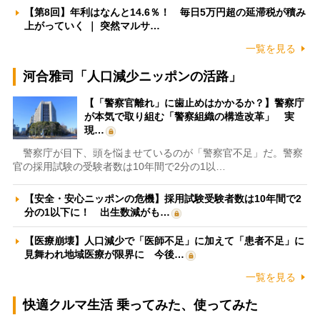
【第8回】年利はなんと14.6％！ 毎日5万円超の延滞税が積み
上がっていく ｜ 突然マルサ…
一覧を見る
河合雅司「人口減少ニッポンの活路」
【「警察官離れ」に歯止めはかかるか？】警察庁
が本気で取り組む「警察組織の構造改革」 実
現…
警察庁が目下、頭を悩ませているのが「警察官不足」だ。警察
官の採用試験の受験者数は10年間で2分の1以…
【安全・安心ニッポンの危機】採用試験受験者数は10年間で2
分の1以下に！ 出生数減がも…
【医療崩壊】人口減少で「医師不足」に加えて「患者不足」に
見舞われ地域医療が限界に 今後…
一覧を見る
快適クルマ生活 乗ってみた、使ってみた