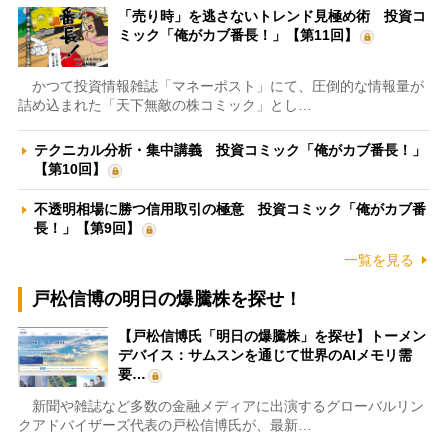
「売り時」を逃さないトレンド見極め術 投資コ
ミック「俺がカブ番長！」【第11回】
かつて投資情報雑誌「マネーポスト」にて、圧倒的な情報量が
詰め込まれた「天下無敵の株コミック」とし…
テクニカル分析・集中講義 投資コミック「俺がカブ番長！」
【第10回】
不透明相場に勝つ信用取引の極意 投資コミック「俺がカブ番
長！」【第9回】
一覧を見る
戸松信博の明日の爆騰株を探せ！
【戸松信博氏「明日の爆騰株」を探せ】トーメン
デバイス：サムスンを通じて世界のAIメモリ需
要…
新聞や雑誌など多数の金融メディアに出演するグローバルリン
クアドバイザーズ代表の戸松信博氏が、最新…