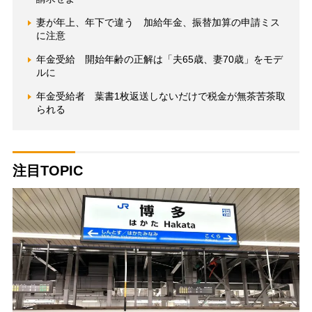
妻が年上、年下で違う 加給年金、振替加算の申請ミス
に注意
年金受給 開始年齢の正解は「夫65歳、妻70歳」をモデ
ルに
年金受給者 葉書1枚返送しないだけで税金が無茶苦茶取
られる
注目TOPIC