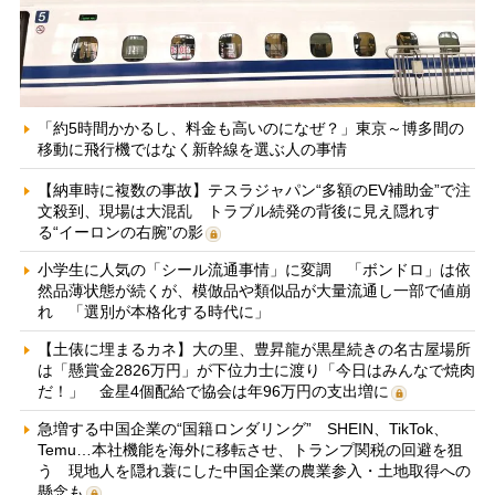
「約5時間かかるし、料金も高いのになぜ？」東京～博多間の
移動に飛行機ではなく新幹線を選ぶ人の事情
【納車時に複数の事故】テスラジャパン“多額のEV補助金”で注
文殺到、現場は大混乱 トラブル続発の背後に見え隠れす
る“イーロンの右腕”の影
小学生に人気の「シール流通事情」に変調 「ボンドロ」は依
然品薄状態が続くが、模倣品や類似品が大量流通し一部で値崩
れ 「選別が本格化する時代に」
【土俵に埋まるカネ】大の里、豊昇龍が黒星続きの名古屋場所
は「懸賞金2826万円」が下位力士に渡り「今日はみんなで焼肉
だ！」 金星4個配給で協会は年96万円の支出増に
急増する中国企業の“国籍ロンダリング” SHEIN、TikTok、
Temu…本社機能を海外に移転させ、トランプ関税の回避を狙
う 現地人を隠れ蓑にした中国企業の農業参入・土地取得への
懸念も