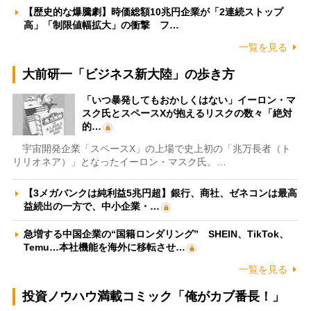
【歴史的な爆騰劇】時価総額10兆円企業が「2連続ストップ
高」「制限値幅拡大」の衝撃 フ…
一覧を見る
大前研一「ビジネス新大陸」の歩き方
「いつ暴発してもおかしくはない」イーロン・マ
スク氏とスペースXが抱えるリスクの数々「絶対
的…
宇宙開発企業「スペースX」の上場で史上初の「兆万長者（ト
リリオネア）」となったイーロン・マスク氏。…
【3メガバンクは純利益5兆円超】銀行、商社、ゼネコンは最高
益続出の一方で、中小企業・…
急増する中国企業の“国籍ロンダリング” SHEIN、TikTok、
Temu…本社機能を海外に移転させ…
一覧を見る
投資ノウハウ満載コミック「俺がカブ番長！」