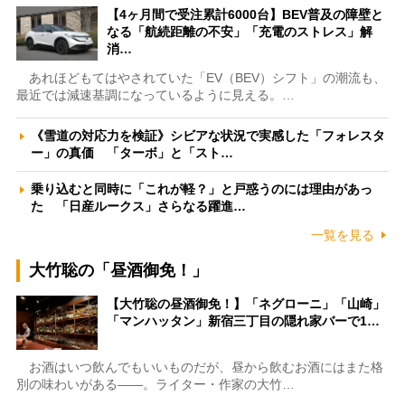
【4ヶ月間で受注累計6000台】BEV普及の障壁と
なる「航続距離の不安」「充電のストレス」解
消…
あれほどもてはやされていた「EV（BEV）シフト」の潮流も、
最近では減速基調になっているように見える。…
《雪道の対応力を検証》シビアな状況で実感した「フォレスタ
ー」の真価 「ターボ」と「スト…
乗り込むと同時に「これが軽？」と戸惑うのには理由があっ
た 「日産ルークス」さらなる躍進…
一覧を見る
大竹聡の「昼酒御免！」
【大竹聡の昼酒御免！】「ネグローニ」「山崎」
「マンハッタン」新宿三丁目の隠れ家バーで1…
お酒はいつ飲んでもいいものだが、昼から飲むお酒にはまた格
別の味わいがある――。ライター・作家の大竹…