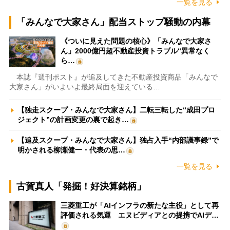
一覧を見る
「みんなで大家さん」配当ストップ騒動の内幕
《ついに見えた問題の核心》「みんなで大家さ
ん」2000億円超不動産投資トラブル“異常なく
ら…
本誌『週刊ポスト』が追及してきた不動産投資商品「みんなで
大家さん」がいよいよ最終局面を迎えている…
【独走スクープ・みんなで大家さん】二転三転した“成田プロ
ジェクト”の計画変更の裏で起き…
【追及スクープ・みんなで大家さん】独占入手“内部議事録”で
明かされる柳瀬健一・代表の思…
一覧を見る
古賀真人「発掘！好決算銘柄」
三菱重工が「AIインフラの新たな主役」として再
評価される気運 エヌビディアとの提携でAIデ…