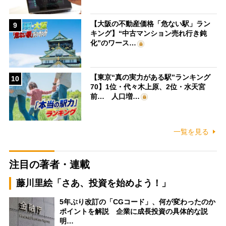
【大阪の不動産価格「危ない駅」ラン
9
キング】“中古マンション売れ行き鈍
化”のワース…
【東京“真の実力がある駅”ランキング
10
70】1位・代々木上原、2位・水天宮
前… 人口増…
一覧を見る
注目の著者・連載
藤川里絵「さあ、投資を始めよう！」
5年ぶり改訂の「CGコード」、何が変わったのか
ポイントを解説 企業に成長投資の具体的な説
明…