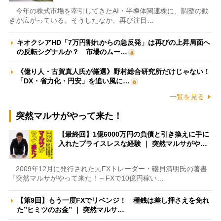
今年の株式市場を牽引してきたAI・半導体関連株に、調整の動
きが広がっている。そうしたなか、再び注目…
キオクシアHD「7万円割れからの急反発」は再びの上昇局面へ
の反転シグナルか？ 市場のムー…
《億り人・古賀真人氏が厳選》野村総合研究所だけじゃない！
「DX・省力化・円安」を追い風に…
一覧を見る
突然マルサがやって来た！
【最終回】1億6000万円の負債と引き換えに手に
入れたプライスレスな経験 ｜ 突然マルサがや…
2009年12月に発行された元FXトレーダー・磯貝清明氏の著書
『突然マルサがやって来た！～FXで10億円稼い…
【第9回】もう一度FXでリベンジ！ 種銭は差し押さえを免れ
た”ヒミツのお金” ｜ 突然マルサ…