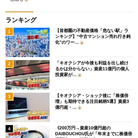
ランキング
【首都圏の不動産価格「危ない駅」ラ
1
ンキング】“中古マンション売れ行き鈍
化”のワー…
「キオクシアが今後も利益を出し続け
2
るかは分からない」資産11億円の個人
投資家が…
【キオクシア・ショック後に「株価倍
3
増」も期待できる注目銘柄5選】資産3
億円超・…
《200万円→資産10億円超の
4
DAIBOUCHOU氏が「年末までに株価倍