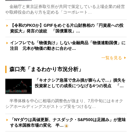
金融庁と東京証券取引所が共同で策定している上場企業の経営
や取締役会のあり方を定める「コーポレート…
【令和のPKOか】GPIFをめぐる片山財務相の「円資産への投
資拡大」発言の波紋 「国債重視」…
インフレでも「物価負け」しない金融商品「物価連動国債」に
注目 元本が物価の動きに合わせ…
一覧を見る
森口亮「まるわかり市況分析」
「キオクシア急落で含み損が膨らんで…」損失を
投資家としての成長につなげる4つの視点 「…
半導体株を中心に相場の調整色が強まり、7月中旬にはキオク
シアホールディングスがストップ安をつけるな…
「NYダウは高値更新、ナスダック・S&P500は足踏み」が意味
する米国株市場の変化 半…