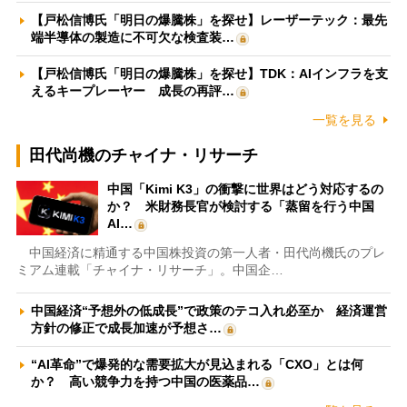
【戸松信博氏「明日の爆騰株」を探せ】レーザーテック：最先
端半導体の製造に不可欠な検査装…
【戸松信博氏「明日の爆騰株」を探せ】TDK：AIインフラを支
えるキープレーヤー 成長の再評…
一覧を見る
田代尚機のチャイナ・リサーチ
中国「Kimi K3」の衝撃に世界はどう対応するの
か？ 米財務長官が検討する「蒸留を行う中国
AI…
中国経済に精通する中国株投資の第一人者・田代尚機氏のプレ
ミアム連載「チャイナ・リサーチ」。中国企…
中国経済“予想外の低成長”で政策のテコ入れ必至か 経済運営
方針の修正で成長加速が予想さ…
“AI革命”で爆発的な需要拡大が見込まれる「CXO」とは何
か？ 高い競争力を持つ中国の医薬品…