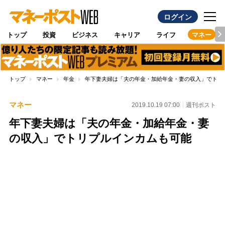
ログイン
トップ
投資
ビジネス
キャリア
ライフ
マネー
トップ
マネー
年金
年下妻夫婦は「夫の年金・加給年金・妻の収入」でトリ
マネー
2019.10.19 07:00
週刊ポスト
年下妻夫婦は「夫の年金・加給年金・妻
の収入」でトリプルインカムも可能
Loaded
:
100.00%
/
Unmute