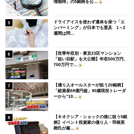
増期待」の5銘柄を公…
ドライアイスを使わず遺体を保つ「エ
5
ンバーミング」が日本でも普及 1～2
週間は問…
【世帯年収別・東京23区マンション
6
「狙い目駅」を大公開】年収500万円、
700万円で…
【億り人オールスターが狙う20銘柄】
7
「総資産69億円超」90歳現役トレーダ
ーから“10…
【キオクシア・ショックの後に狙う5銘
8
柄】イベント投資家の億り人・羽根英
樹氏が厳…