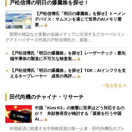
戸松信博の明日の爆騰株を探せ！
【戸松信博氏「明日の爆騰株」を探せ】トーメン
デバイス：サムスンを通じて世界のAIメモリ需
要…
新聞や雑誌など多数の金融メディアに出演するグローバルリン
クアドバイザーズ代表の戸松信博氏が、最新…
【戸松信博氏「明日の爆騰株」を探せ】レーザーテック：最先
端半導体の製造に不可欠な検査装…
【戸松信博氏「明日の爆騰株」を探せ】TDK：AIインフラを支
えるキープレーヤー 成長の再評…
一覧を見る
田代尚機のチャイナ・リサーチ
中国「Kimi K3」の衝撃に世界はどう対応するの
か？ 米財務長官が検討する「蒸留を行う中国
AI…
中国経済に精通する中国株投資の第一人者・田代尚機氏のプレ