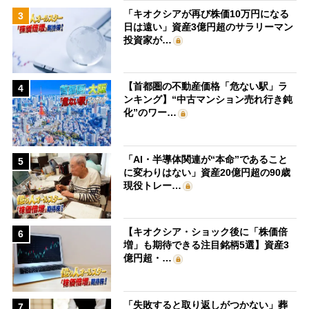
「キオクシアが再び株価10万円になる
3
日は遠い」資産3億円超のサラリーマン
投資家が…
【首都圏の不動産価格「危ない駅」ラ
4
ンキング】“中古マンション売れ行き鈍
化”のワー…
「AI・半導体関連が“本命”であること
5
に変わりはない」資産20億円超の90歳
現役トレー…
【キオクシア・ショック後に「株価倍
6
増」も期待できる注目銘柄5選】資産3
億円超・…
「失敗すると取り返しがつかない」葬
7