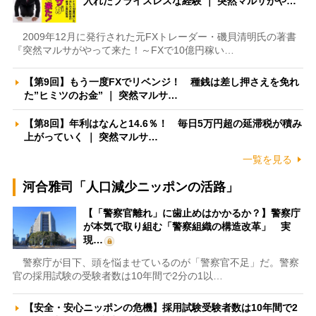
入れたプライスレスな経験 ｜ 突然マルサがや…
2009年12月に発行された元FXトレーダー・磯貝清明氏の著書
『突然マルサがやって来た！～FXで10億円稼い…
【第9回】もう一度FXでリベンジ！ 種銭は差し押さえを免れ
た”ヒミツのお金” ｜ 突然マルサ…
【第8回】年利はなんと14.6％！ 毎日5万円超の延滞税が積み
上がっていく ｜ 突然マルサ…
一覧を見る
河合雅司「人口減少ニッポンの活路」
【「警察官離れ」に歯止めはかかるか？】警察庁
が本気で取り組む「警察組織の構造改革」 実
現…
警察庁が目下、頭を悩ませているのが「警察官不足」だ。警察
官の採用試験の受験者数は10年間で2分の1以…
【安全・安心ニッポンの危機】採用試験受験者数は10年間で2