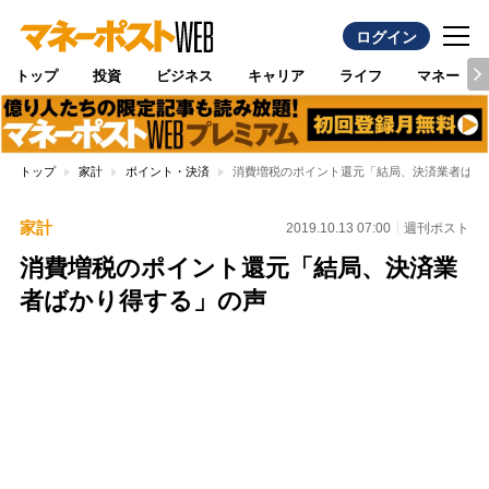
ログイン
トップ
投資
ビジネス
キャリア
ライフ
マネー
トップ
家計
ポイント・決済
消費増税のポイント還元「結局、決済業者ばか
家計
2019.10.13 07:00
週刊ポスト
消費増税のポイント還元「結局、決済業
者ばかり得する」の声
Loaded
:
100.00%
/
Unmute