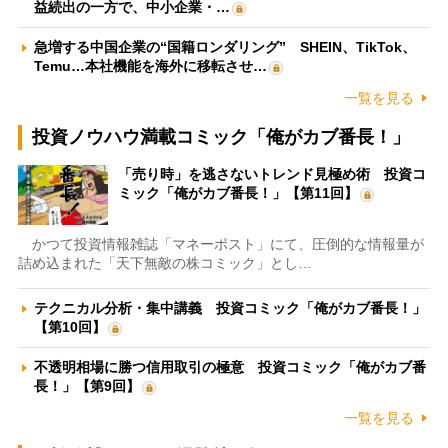
益続出の一方で、中小企業・…
急増する中国企業の“国籍ロンダリング” SHEIN、TikTok、
Temu…本社機能を海外に移転させ…
一覧を見る
投資ノウハウ満載コミック「俺がカブ番長！」
「売り時」を逃さないトレンド見極め術 投資コ
ミック「俺がカブ番長！」【第11回】
かつて投資情報雑誌「マネーポスト」にて、圧倒的な情報量が
詰め込まれた「天下無敵の株コミック」とし…
テクニカル分析・集中講義 投資コミック「俺がカブ番長！」
【第10回】
不透明相場に勝つ信用取引の極意 投資コミック「俺がカブ番
長！」【第9回】
一覧を見る