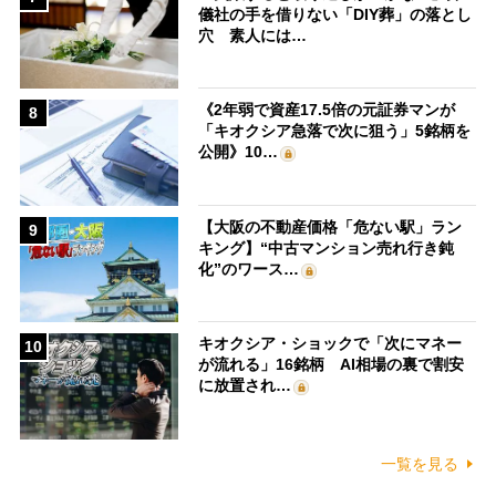
儀社の手を借りない「DIY葬」の落とし
穴 素人には…
《2年弱で資産17.5倍の元証券マンが
8
「キオクシア急落で次に狙う」5銘柄を
公開》10…
【大阪の不動産価格「危ない駅」ラン
9
キング】“中古マンション売れ行き鈍
化”のワース…
キオクシア・ショックで「次にマネー
10
が流れる」16銘柄 AI相場の裏で割安
に放置され…
一覧を見る