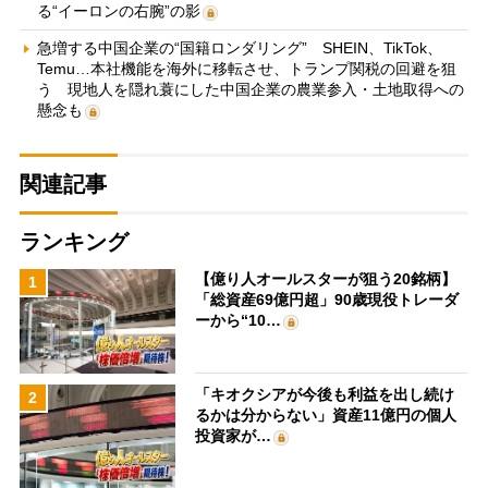
る“イーロンの右腕”の影
急増する中国企業の“国籍ロンダリング” SHEIN、TikTok、
Temu…本社機能を海外に移転させ、トランプ関税の回避を狙
う 現地人を隠れ蓑にした中国企業の農業参入・土地取得への
懸念も
関連記事
ランキング
【億り人オールスターが狙う20銘柄】
1
「総資産69億円超」90歳現役トレーダ
ーから“10…
「キオクシアが今後も利益を出し続け
2
るかは分からない」資産11億円の個人
投資家が…