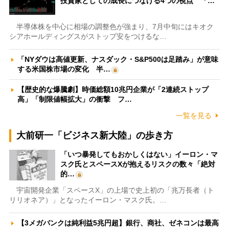
投資家としての成長につなげる4つの視点 「…
半導体株を中心に相場の調整色が強まり、7月中旬にはキオク
シアホールディングスがストップ安をつけるな…
「NYダウは高値更新、ナスダック・S&P500は足踏み」が意味
する米国株市場の変化 半…
【歴史的な爆騰劇】時価総額10兆円企業が「2連続ストップ
高」「制限値幅拡大」の衝撃 フ…
一覧を見る
大前研一「ビジネス新大陸」の歩き方
「いつ暴発してもおかしくはない」イーロン・マ
スク氏とスペースXが抱えるリスクの数々「絶対
的…
宇宙開発企業「スペースX」の上場で史上初の「兆万長者（ト
リリオネア）」となったイーロン・マスク氏。…
【3メガバンクは純利益5兆円超】銀行、商社、ゼネコンは最高