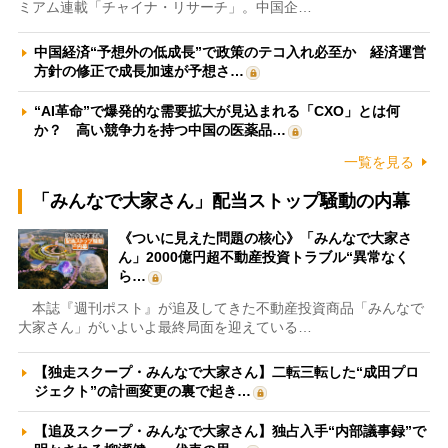
ミアム連載「チャイナ・リサーチ」。中国企…
中国経済“予想外の低成長”で政策のテコ入れ必至か 経済運営
方針の修正で成長加速が予想さ…
“AI革命”で爆発的な需要拡大が見込まれる「CXO」とは何
か？ 高い競争力を持つ中国の医薬品…
一覧を見る
「みんなで大家さん」配当ストップ騒動の内幕
《ついに見えた問題の核心》「みんなで大家さ
ん」2000億円超不動産投資トラブル“異常なく
ら…
本誌『週刊ポスト』が追及してきた不動産投資商品「みんなで
大家さん」がいよいよ最終局面を迎えている…
【独走スクープ・みんなで大家さん】二転三転した“成田プロ
ジェクト”の計画変更の裏で起き…
【追及スクープ・みんなで大家さん】独占入手“内部議事録”で