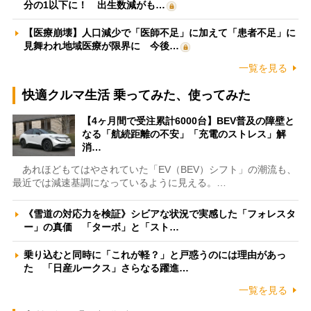
分の1以下に！ 出生数減がも…
【医療崩壊】人口減少で「医師不足」に加えて「患者不足」に
見舞われ地域医療が限界に 今後…
一覧を見る
快適クルマ生活 乗ってみた、使ってみた
【4ヶ月間で受注累計6000台】BEV普及の障壁と
なる「航続距離の不安」「充電のストレス」解
消…
あれほどもてはやされていた「EV（BEV）シフト」の潮流も、
最近では減速基調になっているように見える。…
《雪道の対応力を検証》シビアな状況で実感した「フォレスタ
ー」の真価 「ターボ」と「スト…
乗り込むと同時に「これが軽？」と戸惑うのには理由があっ
た 「日産ルークス」さらなる躍進…
一覧を見る