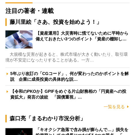
注目の著者・連載
藤川里絵「さあ、投資を始めよう！」
【資産運用】大災害時に慌てないために平時から
備えておきたい3つのポイント「資産の棚卸し…
大規模な災害が起きると、株式市場が大きく動いたり、取引環
境が不安定になったりすることがある。一方…
5年ぶり改訂の「CGコード」、何が変わったのかポイントを解
説 企業に成長投資の具体的な説…
【令和のPKOか】GPIFをめぐる片山財務相の「円資産への投
資拡大」発言の波紋 「国債重視」…
一覧を見る
森口亮「まるわかり市況分析」
「キオクシア急落で含み損が膨らんで…」損失を