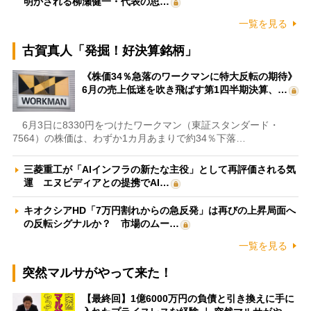
明かされる柳瀬健一・代表の思…
一覧を見る
古賀真人「発掘！好決算銘柄」
《株価34％急落のワークマンに特大反転の期待》
6月の売上低迷を吹き飛ばす第1四半期決算、…
6月3日に8330円をつけたワークマン（東証スタンダード・
7564）の株価は、わずか1カ月あまりで約34％下落…
三菱重工が「AIインフラの新たな主役」として再評価される気
運 エヌビディアとの提携でAI…
キオクシアHD「7万円割れからの急反発」は再びの上昇局面へ
の反転シグナルか？ 市場のムー…
一覧を見る
突然マルサがやって来た！
【最終回】1億6000万円の負債と引き換えに手に