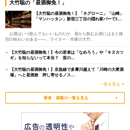
大竹聡の「昼酒御免！」
【大竹聡の昼酒御免！】「ネグローニ」「山崎」
「マンハッタン」新宿三丁目の隠れ家バーで1…
お酒はいつ飲んでもいいものだが、昼から飲むお酒にはまた格
別の味わいがある――。ライター・作家の大竹…
【大竹聡の昼酒御免！】今の若者は「なめろう」や「キヌカツ
ギ」を知らないって本当？ 昔の…
【大竹聡の昼酒御免！】京急線で多摩川越えて「川崎の大衆酒
場」へと昼酒旅 押し寄せるノス…
一覧を見る
著者・連載の一覧を見る