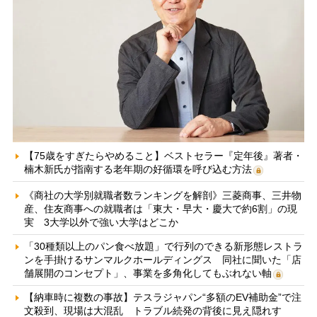
【75歳をすぎたらやめること】ベストセラー『定年後』著者・
楠木新氏が指南する老年期の好循環を呼び込む方法
《商社の大学別就職者数ランキングを解剖》三菱商事、三井物
産、住友商事への就職者は「東大・早大・慶大で約6割」の現
実 3大学以外で強い大学はどこか
「30種類以上のパン食べ放題」で行列のできる新形態レストラ
ンを手掛けるサンマルクホールディングス 同社に聞いた「店
舗展開のコンセプト」、事業を多角化してもぶれない軸
【納車時に複数の事故】テスラジャパン“多額のEV補助金”で注
文殺到、現場は大混乱 トラブル続発の背後に見え隠れす