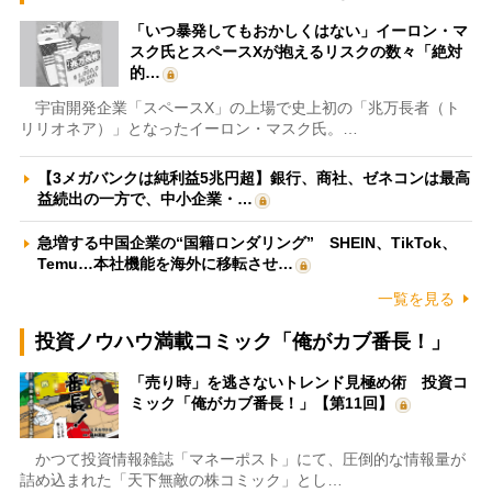
「いつ暴発してもおかしくはない」イーロン・マ
スク氏とスペースXが抱えるリスクの数々「絶対
的…
宇宙開発企業「スペースX」の上場で史上初の「兆万長者（ト
リリオネア）」となったイーロン・マスク氏。…
【3メガバンクは純利益5兆円超】銀行、商社、ゼネコンは最高
益続出の一方で、中小企業・…
急増する中国企業の“国籍ロンダリング” SHEIN、TikTok、
Temu…本社機能を海外に移転させ…
一覧を見る
投資ノウハウ満載コミック「俺がカブ番長！」
「売り時」を逃さないトレンド見極め術 投資コ
ミック「俺がカブ番長！」【第11回】
かつて投資情報雑誌「マネーポスト」にて、圧倒的な情報量が
詰め込まれた「天下無敵の株コミック」とし…