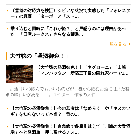
《雪道の対応力を検証》シビアな状況で実感した「フォレスタ
ー」の真価 「ターボ」と「スト…
乗り込むと同時に「これが軽？」と戸惑うのには理由があっ
た 「日産ルークス」さらなる躍進…
一覧を見る
大竹聡の「昼酒御免！」
【大竹聡の昼酒御免！】「ネグローニ」「山崎」
「マンハッタン」新宿三丁目の隠れ家バーで1…
お酒はいつ飲んでもいいものだが、昼から飲むお酒にはまた格
別の味わいがある――。ライター・作家の大竹…
【大竹聡の昼酒御免！】今の若者は「なめろう」や「キヌカツ
ギ」を知らないって本当？ 昔の…
【大竹聡の昼酒御免！】京急線で多摩川越えて「川崎の大衆酒
場」へと昼酒旅 押し寄せるノス…