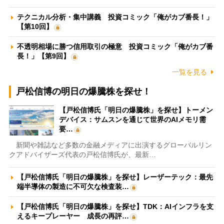
テクニカル分析・集中講義 投資コミック「俺がカブ番長！」
【第10回】
不透明相場に勝つ信用取引の極意 投資コミック「俺がカブ番
長！」【第9回】
一覧を見る
戸松信博の明日の爆騰株を探せ！
【戸松信博氏「明日の爆騰株」を探せ】トーメン
デバイス：サムスンを通じて世界のAIメモリ需
要…
新聞や雑誌など多数の金融メディアに出演するグローバルリン
クアドバイザーズ代表の戸松信博氏が、最新…
【戸松信博氏「明日の爆騰株」を探せ】レーザーテック：最先
端半導体の製造に不可欠な検査装…
【戸松信博氏「明日の爆騰株」を探せ】TDK：AIインフラを支
えるキープレーヤー 成長の再評…