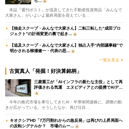
ら…
本誌『週刊ポスト』が追及してきた不動産投資商品「みんなで
大家さん」がいよいよ最終局面を迎えている…
【独走スクープ・みんなで大家さん】二転三転した“成田プロ
ジェクト”の計画変更の裏で起き…
【追及スクープ・みんなで大家さん】独占入手“内部議事録”で
明かされる柳瀬健一・代表の思…
一覧を見る
古賀真人「発掘！好決算銘柄」
三菱重工が「AIインフラの新たな主役」として再
評価される気運 エヌビディアとの提携でAIデ…
今年の株式市場を牽引してきたAI・半導体関連株に、調整の動
きが広がっている。そうしたなか、再び注目…
キオクシアHD「7万円割れからの急反発」は再びの上昇局面へ
の反転シグナルか？ 市場のムー…