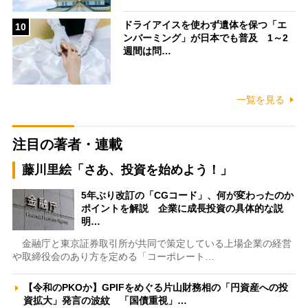
ドライアイスを使わず遺体を保つ「エ
10
ンバーミング」が日本でも普及 1～2
週間は問…
一覧を見る
注目の著者・連載
藤川里絵「さあ、投資を始めよう！」
5年ぶり改訂の「CGコード」、何が変わったのか
ポイントを解説 企業に成長投資の具体的な説
明…
金融庁と東京証券取引所が共同で策定している上場企業の経営
や取締役会のあり方を定める「コーポレート…
【令和のPKOか】GPIFをめぐる片山財務相の「円資産への投
資拡大」発言の波紋 「国債重視」…