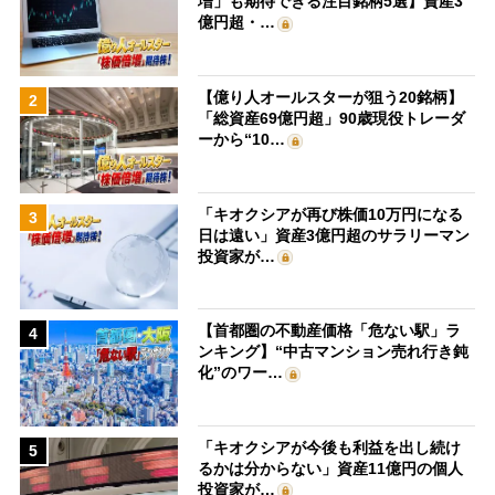
増」も期待できる注目銘柄5選】資産3
億円超・…
【億り人オールスターが狙う20銘柄】
2
「総資産69億円超」90歳現役トレーダ
ーから“10…
「キオクシアが再び株価10万円になる
3
日は遠い」資産3億円超のサラリーマン
投資家が…
【首都圏の不動産価格「危ない駅」ラ
4
ンキング】“中古マンション売れ行き鈍
化”のワー…
「キオクシアが今後も利益を出し続け
5
るかは分からない」資産11億円の個人
投資家が…