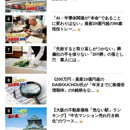
「AI・半導体関連が“本命”であること
6
に変わりはない」資産20億円超の90歳
現役トレー…
「失敗すると取り返しがつかない」葬
7
儀社の手を借りない「DIY葬」の落とし
穴 素人には…
《200万円→資産10億円超の
8
DAIBOUCHOU氏が「年末までに株価倍
増期待」の5銘柄を公…
【大阪の不動産価格「危ない駅」ラン
9
キング】“中古マンション売れ行き鈍
化”のワース…