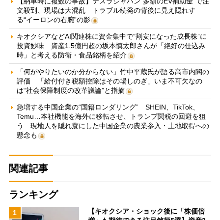
【納車時に複数の事故】テスラジャパン“多額のEV補助金”で注
文殺到、現場は大混乱 トラブル続発の背後に見え隠れす
る“イーロンの右腕”の影
キオクシアなどAI関連株に資金集中で“割安になった成長株”に
投資妙味 資産1.5億円超の坂本慎太郎さんが「絶好の仕込み
時」と考える防衛・食品銘柄を紹介
「何がやりたいのか分からない」竹中平蔵氏が語る高市内閣の
評価 「給付付き税額控除はその場しのぎ」いま不可欠なの
は“社会保障制度の改革議論”と指摘
急増する中国企業の“国籍ロンダリング” SHEIN、TikTok、
Temu…本社機能を海外に移転させ、トランプ関税の回避を狙
う 現地人を隠れ蓑にした中国企業の農業参入・土地取得への
懸念も
関連記事
ランキング
【キオクシア・ショック後に「株価倍
1