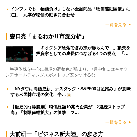
インフレでも「物価負け」しない金融商品「物価連動国債」に
注目 元本が物価の動きに合わせ…
一覧を見る
森口亮「まるわかり市況分析」
「キオクシア急落で含み損が膨らんで…」損失を
投資家としての成長につなげる4つの視点 「…
半導体株を中心に相場の調整色が強まり、7月中旬にはキオク
シアホールディングスがストップ安をつけるな…
「NYダウは高値更新、ナスダック・S&P500は足踏み」が意味
する米国株市場の変化 半…
【歴史的な爆騰劇】時価総額10兆円企業が「2連続ストップ
高」「制限値幅拡大」の衝撃 フ…
一覧を見る
大前研一「ビジネス新大陸」の歩き方