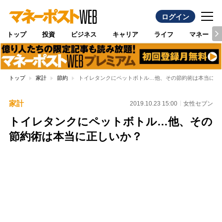
ログイン
トップ
投資
ビジネス
キャリア
ライフ
マネー
トップ
家計
節約
トイレタンクにペットボトル…他、その節約術は本当に正
家計
2019.10.23 15:00
女性セブン
トイレタンクにペットボトル…他、その
節約術は本当に正しいか？
Loaded
:
100.00%
/
Unmute