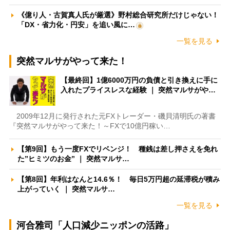
《億り人・古賀真人氏が厳選》野村総合研究所だけじゃない！
「DX・省力化・円安」を追い風に…
一覧を見る
突然マルサがやって来た！
【最終回】1億6000万円の負債と引き換えに手に
入れたプライスレスな経験 ｜ 突然マルサがや…
2009年12月に発行された元FXトレーダー・磯貝清明氏の著書
『突然マルサがやって来た！～FXで10億円稼い…
【第9回】もう一度FXでリベンジ！ 種銭は差し押さえを免れ
た”ヒミツのお金” ｜ 突然マルサ…
【第8回】年利はなんと14.6％！ 毎日5万円超の延滞税が積み
上がっていく ｜ 突然マルサ…
一覧を見る
河合雅司「人口減少ニッポンの活路」