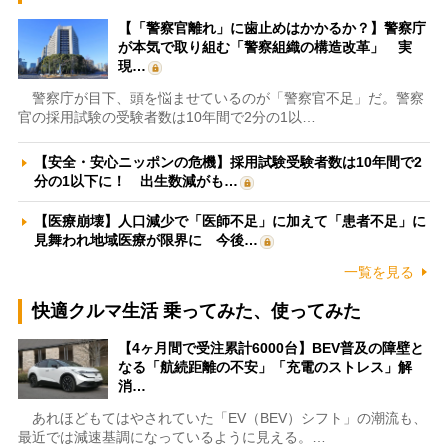
【「警察官離れ」に歯止めはかかるか？】警察庁
が本気で取り組む「警察組織の構造改革」 実
現…
警察庁が目下、頭を悩ませているのが「警察官不足」だ。警察
官の採用試験の受験者数は10年間で2分の1以…
【安全・安心ニッポンの危機】採用試験受験者数は10年間で2
分の1以下に！ 出生数減がも…
【医療崩壊】人口減少で「医師不足」に加えて「患者不足」に
見舞われ地域医療が限界に 今後…
一覧を見る
快適クルマ生活 乗ってみた、使ってみた
【4ヶ月間で受注累計6000台】BEV普及の障壁と
なる「航続距離の不安」「充電のストレス」解
消…
あれほどもてはやされていた「EV（BEV）シフト」の潮流も、
最近では減速基調になっているように見える。…