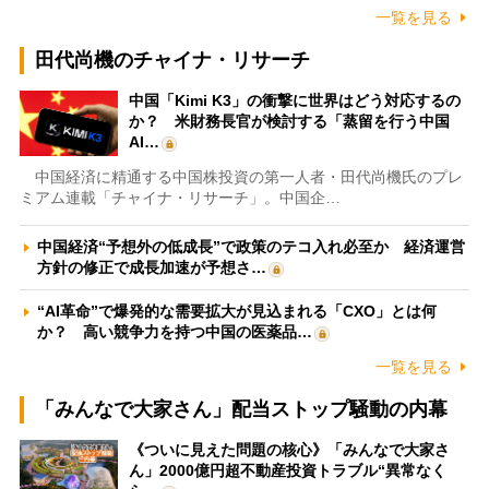
一覧を見る
田代尚機のチャイナ・リサーチ
中国「Kimi K3」の衝撃に世界はどう対応するの
か？ 米財務長官が検討する「蒸留を行う中国
AI…
中国経済に精通する中国株投資の第一人者・田代尚機氏のプレ
ミアム連載「チャイナ・リサーチ」。中国企…
中国経済“予想外の低成長”で政策のテコ入れ必至か 経済運営
方針の修正で成長加速が予想さ…
“AI革命”で爆発的な需要拡大が見込まれる「CXO」とは何
か？ 高い競争力を持つ中国の医薬品…
一覧を見る
「みんなで大家さん」配当ストップ騒動の内幕
《ついに見えた問題の核心》「みんなで大家さ
ん」2000億円超不動産投資トラブル“異常なく