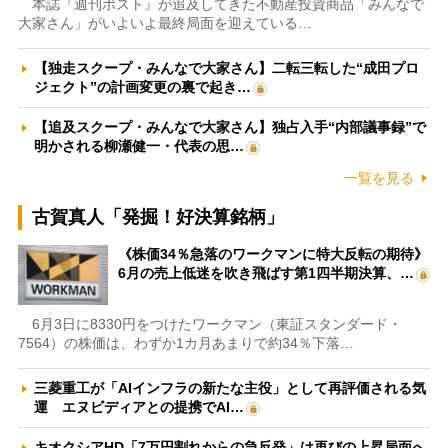
本誌『週刊ポスト』が追及してきた不動産投資商品「みんなで
大家さん」がいよいよ最終局面を迎えている…
【独走スクープ・みんなで大家さん】二転三転した“成田プロ
ジェクト”の計画変更の裏で起き…
【追及スクープ・みんなで大家さん】独占入手“内部議事録”で
明かされる柳瀬健一・代表の思…
一覧を見る
古賀真人「発掘！好決算銘柄」
《株価34％急落のワークマンに特大反転の期待》
6月の売上低迷を吹き飛ばす第1四半期決算、…
6月3日に8330円をつけたワークマン（東証スタンダード・
7564）の株価は、わずか1カ月あまりで約34％下落…
三菱重工が「AIインフラの新たな主役」として再評価される気
運 エヌビディアとの提携でAI…
キオクシアHD「7万円割れからの急反発」は再びの上昇局面へ