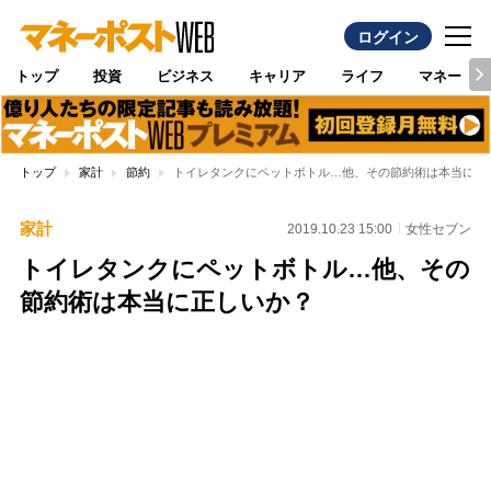
ログイン
トップ
投資
ビジネス
キャリア
ライフ
マネー
トップ
家計
節約
トイレタンクにペットボトル…他、その節約術は本当に正
家計
2019.10.23 15:00
女性セブン
トイレタンクにペットボトル…他、その
節約術は本当に正しいか？
Loaded
:
97.10%
/
Unmute