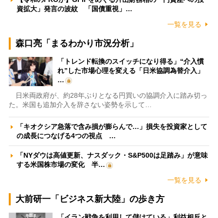
資拡大」発言の波紋 「国債重視」…
一覧を見る
森口亮「まるわかり市況分析」
「トレンド転換のスイッチになり得る」“介入慣
れ”した市場心理を変える「日米協調為替介入」
…
日米両政府が、約28年ぶりとなる円買いの協調介入に踏み切っ
た。米国も追加介入を辞さない姿勢を示して…
「キオクシア急落で含み損が膨らんで…」損失を投資家として
の成長につなげる4つの視点 …
「NYダウは高値更新、ナスダック・S&P500は足踏み」が意味
する米国株市場の変化 半…
一覧を見る
大前研一「ビジネス新大陸」の歩き方
「イラン戦争を利用して儲けている」利益相反と