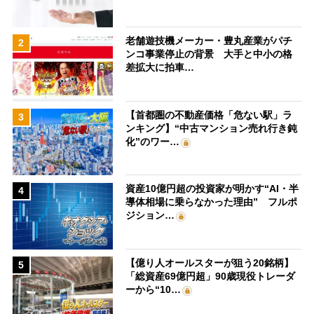
老舗遊技機メーカー・豊丸産業がパチ
2
ンコ事業停止の背景 大手と中小の格
差拡大に拍車…
【首都圏の不動産価格「危ない駅」ラ
3
ンキング】“中古マンション売れ行き鈍
化”のワー…
資産10億円超の投資家が明かす“AI・半
4
導体相場に乗らなかった理由” フルポ
ジション…
【億り人オールスターが狙う20銘柄】
5
「総資産69億円超」90歳現役トレーダ
ーから“10…