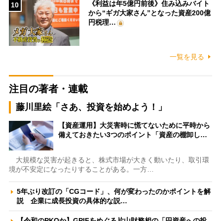
《利益は年5億円前後》住み込みバイト
10
から“ギガ大家さん”となった資産200億
円税理…
一覧を見る
注目の著者・連載
藤川里絵「さあ、投資を始めよう！」
【資産運用】大災害時に慌てないために平時から
備えておきたい3つのポイント「資産の棚卸し…
大規模な災害が起きると、株式市場が大きく動いたり、取引環
境が不安定になったりすることがある。一方…
5年ぶり改訂の「CGコード」、何が変わったのかポイントを解
説 企業に成長投資の具体的な説…
【令和のPKOか】GPIFをめぐる片山財務相の「円資産への投