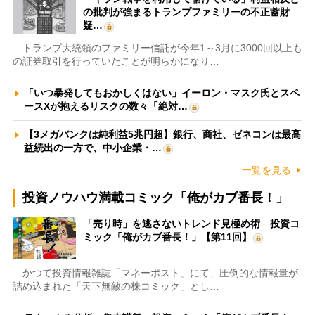
の批判が強まるトランプファミリーの不正蓄財
疑…
トランプ大統領のファミリー信託が今年1～3月に3000回以上も
の証券取引を行っていたことが明らかになり…
「いつ暴発してもおかしくはない」イーロン・マスク氏とスペ
ースXが抱えるリスクの数々「絶対…
【3メガバンクは純利益5兆円超】銀行、商社、ゼネコンは最高
益続出の一方で、中小企業・…
一覧を見る
投資ノウハウ満載コミック「俺がカブ番長！」
「売り時」を逃さないトレンド見極め術 投資コ
ミック「俺がカブ番長！」【第11回】
かつて投資情報雑誌「マネーポスト」にて、圧倒的な情報量が
詰め込まれた「天下無敵の株コミック」とし…