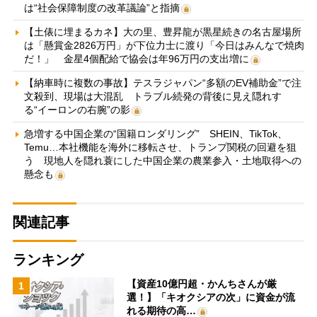
は“社会保障制度の改革議論”と指摘
【土俵に埋まるカネ】大の里、豊昇龍が黒星続きの名古屋場所
は「懸賞金2826万円」が下位力士に渡り「今日はみんなで焼肉
だ！」 金星4個配給で協会は年96万円の支出増に
【納車時に複数の事故】テスラジャパン“多額のEV補助金”で注
文殺到、現場は大混乱 トラブル続発の背後に見え隠れす
る“イーロンの右腕”の影
急増する中国企業の“国籍ロンダリング” SHEIN、TikTok、
Temu…本社機能を海外に移転させ、トランプ関税の回避を狙
う 現地人を隠れ蓑にした中国企業の農業参入・土地取得への
懸念も
関連記事
ランキング
【資産10億円超・かんちさんが厳
1
選！】「キオクシアの次」に資金が流
れる期待の高…