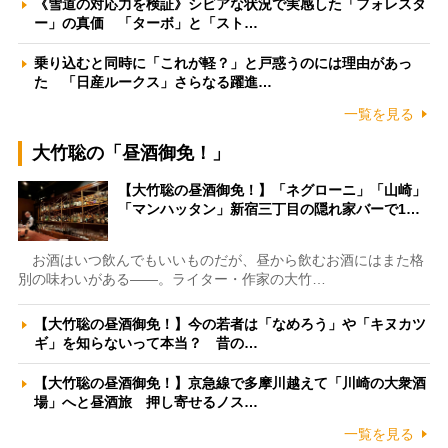
《雪道の対応力を検証》シビアな状況で実感した「フォレスタ
ー」の真価 「ターボ」と「スト…
乗り込むと同時に「これが軽？」と戸惑うのには理由があっ
た 「日産ルークス」さらなる躍進…
一覧を見る
大竹聡の「昼酒御免！」
【大竹聡の昼酒御免！】「ネグローニ」「山崎」
「マンハッタン」新宿三丁目の隠れ家バーで1…
お酒はいつ飲んでもいいものだが、昼から飲むお酒にはまた格
別の味わいがある――。ライター・作家の大竹…
【大竹聡の昼酒御免！】今の若者は「なめろう」や「キヌカツ
ギ」を知らないって本当？ 昔の…
【大竹聡の昼酒御免！】京急線で多摩川越えて「川崎の大衆酒
場」へと昼酒旅 押し寄せるノス…
一覧を見る