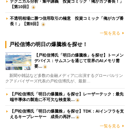
テクニカル分析・集中講義 投資コミック「俺がカブ番長！」
【第10回】
不透明相場に勝つ信用取引の極意 投資コミック「俺がカブ番
長！」【第9回】
一覧を見る
戸松信博の明日の爆騰株を探せ！
【戸松信博氏「明日の爆騰株」を探せ】トーメン
デバイス：サムスンを通じて世界のAIメモリ需
要…
新聞や雑誌など多数の金融メディアに出演するグローバルリン
クアドバイザーズ代表の戸松信博氏が、最新…
【戸松信博氏「明日の爆騰株」を探せ】レーザーテック：最先
端半導体の製造に不可欠な検査装…
【戸松信博氏「明日の爆騰株」を探せ】TDK：AIインフラを支
えるキープレーヤー 成長の再評…
一覧を見る