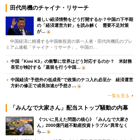
田代尚機のチャイナ・リサーチ
厳しい経済情勢をどう打開するか？中国の下半期
の「経済運営方針」を読み解く 需要不足対策
が…
中国経済に精通する中国株投資の第一人者・田代尚機氏のプレ
ミアム連載「チャイナ・リサーチ」。中国の…
中国「Kimi K3」の衝撃に世界はどう対応するのか？ 米財務
長官が検討する「蒸留を行う中国…
中国経済“予想外の低成長”で政策のテコ入れ必至か 経済運営
方針の修正で成長加速が予想さ…
一覧を見る
「みんなで大家さん」配当ストップ騒動の内幕
《ついに見えた問題の核心》「みんなで大家さ
ん」2000億円超不動産投資トラブル“異常なく
ら…