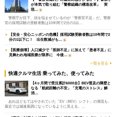
が本気で取り組む「警察組織の構造改革」 実
現…
警察庁が目下、頭を悩ませているのが「警察官不足」だ。警察
官の採用試験の受験者数は10年間で2分の1以…
【安全・安心ニッポンの危機】採用試験受験者数は10年間で2
分の1以下に！ 出生数減がも…
【医療崩壊】人口減少で「医師不足」に加えて「患者不足」に
見舞われ地域医療が限界に 今後…
一覧を見る
快適クルマ生活 乗ってみた、使ってみた
【4ヶ月間で受注累計6000台】BEV普及の障壁と
なる「航続距離の不安」「充電のストレス」解
消…
あれほどもてはやされていた「EV（BEV）シフト」の潮流も、
最近では減速基調になっているように見える。…