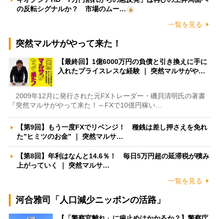
の反転シグナルか？ 市場のムー…
一覧を見る
突然マルサがやって来た！
【最終回】1億6000万円の負債と引き換えに手に
入れたプライスレスな経験 ｜ 突然マルサがや…
2009年12月に発行された元FXトレーダー・磯貝清明氏の著書
『突然マルサがやって来た！～FXで10億円稼い…
【第9回】もう一度FXでリベンジ！ 種銭は差し押さえを免れ
た”ヒミツのお金” ｜ 突然マルサ…
【第8回】年利はなんと14.6％！ 毎日5万円超の延滞税が積み
上がっていく ｜ 突然マルサ…
一覧を見る
河合雅司「人口減少ニッポンの活路」
【「警察官離れ」に歯止めはかかるか？】警察庁