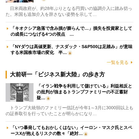
日米両政府が、約28年ぶりとなる円買いの協調介入に踏み切っ
た。米国も追加介入を辞さない姿勢を示して…
「キオクシア急落で含み損が膨らんで…」損失を投資家として
の成長につなげる4つの視点 …
「NYダウは高値更新、ナスダック・S&P500は足踏み」が意味
する米国株市場の変化 半…
一覧を見る
大前研一「ビジネス新大陸」の歩き方
「イラン戦争を利用して儲けている」利益相反と
の批判が強まるトランプファミリーの不正蓄財
疑…
トランプ大統領のファミリー信託が今年1～3月に3000回以上も
の証券取引を行っていたことが明らかになり…
「いつ暴発してもおかしくはない」イーロン・マスク氏とスペ
ースXが抱えるリスクの数々「絶対…