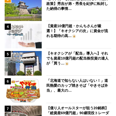
政策】秀吉が弟・秀長を紀伊に転封し
た納得の事情…
【資産10億円超・かんちさんが厳
4
選！】「キオクシアの次」に資金が流
れる期待の高…
【キオクシアが「配当」導入へ】それ
5
でも資産10億円超の配当株投資の達人
が「買う…
「北海道で知らない人はいない！」道
6
民熱愛のカップ焼きそば「やきそば弁
当」、最大の…
【億り人オールスターが狙う20銘柄】
7
「総資産69億円超」90歳現役トレーダ