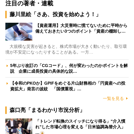
注目の著者・連載
藤川里絵「さあ、投資を始めよう！」
【資産運用】大災害時に慌てないために平時から
備えておきたい3つのポイント「資産の棚卸し…
大規模な災害が起きると、株式市場が大きく動いたり、取引環
境が不安定になったりすることがある。一方…
5年ぶり改訂の「CGコード」、何が変わったのかポイントを解
説 企業に成長投資の具体的な説…
【令和のPKOか】GPIFをめぐる片山財務相の「円資産への投
資拡大」発言の波紋 「国債重視」…
一覧を見る
森口亮「まるわかり市況分析」
「トレンド転換のスイッチになり得る」“介入慣
れ”した市場心理を変える「日米協調為替介入」
…