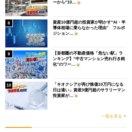
ーから“10…
資産10億円超の投資家が明かす“AI・半
8
導体相場に乗らなかった理由” フルポ
ジション…
【首都圏の不動産価格「危ない駅」ラ
9
ンキング】“中古マンション売れ行き鈍
化”のワー…
「キオクシアが再び株価10万円になる
10
日は遠い」資産3億円超のサラリーマン
投資家が…
一覧を見る