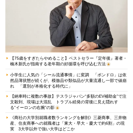
【75歳をすぎたらやめること】ベストセラー『定年後』著者・
楠木新氏が指南する老年期の好循環を呼び込む方法
小学生に人気の「シール流通事情」に変調 「ボンドロ」は依
然品薄状態が続くが、模倣品や類似品が大量流通し一部で値崩
れ 「選別が本格化する時代に」
【納車時に複数の事故】テスラジャパン“多額のEV補助金”で注
文殺到、現場は大混乱 トラブル続発の背後に見え隠れす
る“イーロンの右腕”の影
《商社の大学別就職者数ランキングを解剖》三菱商事、三井物
産、住友商事への就職者は「東大・早大・慶大で約6割」の現
実 3大学以外で強い大学はどこか