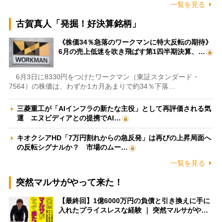
一覧を見る
古賀真人「発掘！好決算銘柄」
《株価34％急落のワークマンに特大反転の期待》
6月の売上低迷を吹き飛ばす第1四半期決算、…
6月3日に8330円をつけたワークマン（東証スタンダード・
7564）の株価は、わずか1カ月あまりで約34％下落…
三菱重工が「AIインフラの新たな主役」として再評価される気
運 エヌビディアとの提携でAI…
キオクシアHD「7万円割れからの急反発」は再びの上昇局面へ
の反転シグナルか？ 市場のムー…
一覧を見る
突然マルサがやって来た！
【最終回】1億6000万円の負債と引き換えに手に
入れたプライスレスな経験 ｜ 突然マルサがや…