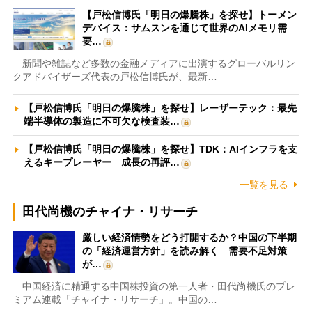
【戸松信博氏「明日の爆騰株」を探せ】トーメン
デバイス：サムスンを通じて世界のAIメモリ需
要…
新聞や雑誌など多数の金融メディアに出演するグローバルリン
クアドバイザーズ代表の戸松信博氏が、最新…
【戸松信博氏「明日の爆騰株」を探せ】レーザーテック：最先
端半導体の製造に不可欠な検査装…
【戸松信博氏「明日の爆騰株」を探せ】TDK：AIインフラを支
えるキープレーヤー 成長の再評…
一覧を見る
田代尚機のチャイナ・リサーチ
厳しい経済情勢をどう打開するか？中国の下半期
の「経済運営方針」を読み解く 需要不足対策
が…
中国経済に精通する中国株投資の第一人者・田代尚機氏のプレ
ミアム連載「チャイナ・リサーチ」。中国の…