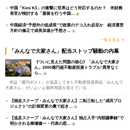
中国「Kimi K3」の衝撃に世界はどう対応するのか？ 米財務
長官が検討する「蒸留を行う中国…
中国経済“予想外の低成長”で政策のテコ入れ必至か 経済運営
方針の修正で成長加速が予想さ…
一覧を見る
「みんなで大家さん」配当ストップ騒動の内幕
《ついに見えた問題の核心》「みんなで大家さ
ん」2000億円超不動産投資トラブル“異常なく
ら…
本誌『週刊ポスト』が追及してきた不動産投資商品「みんなで
大家さん」がいよいよ最終局面を迎えている…
【独走スクープ・みんなで大家さん】二転三転した“成田プロ
ジェクト”の計画変更の裏で起き…
【追及スクープ・みんなで大家さん】独占入手“内部議事録”で
明かされる柳瀬健一・代表の思…