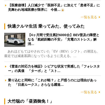
【医療崩壊】人口減少で「医師不足」に加えて「患者不足」に
見舞われ地域医療が限界に 今後…
一覧を見る
快適クルマ生活 乗ってみた、使ってみた
【4ヶ月間で受注累計6000台】BEV普及の障壁と
なる「航続距離の不安」「充電のストレス」解
消…
あれほどもてはやされていた「EV（BEV）シフト」の潮流も、
最近では減速基調になっているように見える。…
《雪道の対応力を検証》シビアな状況で実感した「フォレスタ
ー」の真価 「ターボ」と「スト…
乗り込むと同時に「これが軽？」と戸惑うのには理由があっ
た 「日産ルークス」さらなる躍進…
一覧を見る
大竹聡の「昼酒御免！」