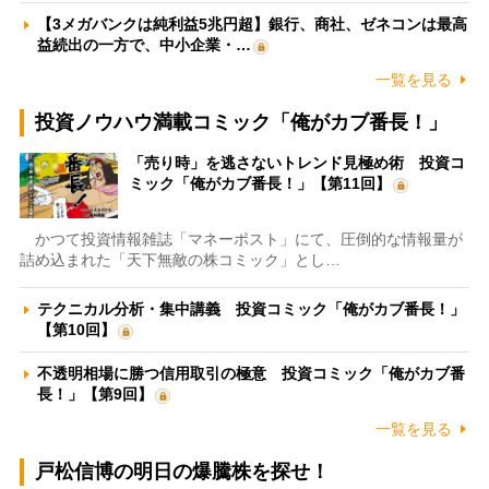
【3メガバンクは純利益5兆円超】銀行、商社、ゼネコンは最高
益続出の一方で、中小企業・…
一覧を見る
投資ノウハウ満載コミック「俺がカブ番長！」
「売り時」を逃さないトレンド見極め術 投資コ
ミック「俺がカブ番長！」【第11回】
かつて投資情報雑誌「マネーポスト」にて、圧倒的な情報量が
詰め込まれた「天下無敵の株コミック」とし…
テクニカル分析・集中講義 投資コミック「俺がカブ番長！」
【第10回】
不透明相場に勝つ信用取引の極意 投資コミック「俺がカブ番
長！」【第9回】
一覧を見る
戸松信博の明日の爆騰株を探せ！