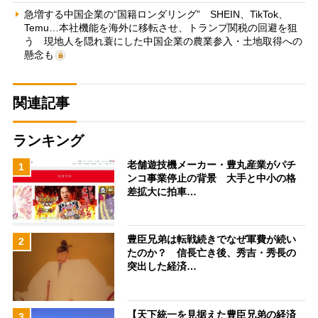
急増する中国企業の“国籍ロンダリング” SHEIN、TikTok、
Temu…本社機能を海外に移転させ、トランプ関税の回避を狙
う 現地人を隠れ蓑にした中国企業の農業参入・土地取得への
懸念も
関連記事
ランキング
老舗遊技機メーカー・豊丸産業がパチ
1
ンコ事業停止の背景 大手と中小の格
差拡大に拍車…
豊臣兄弟は転戦続きでなぜ軍費が続い
2
たのか？ 信長亡き後、秀吉・秀長の
突出した経済…
【天下統一を見据えた豊臣兄弟の経済
3