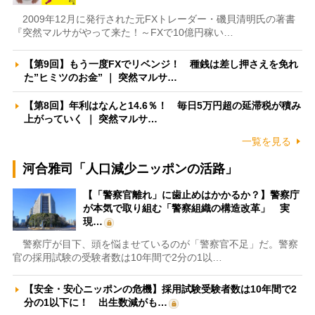
2009年12月に発行された元FXトレーダー・磯貝清明氏の著書
『突然マルサがやって来た！～FXで10億円稼い…
【第9回】もう一度FXでリベンジ！ 種銭は差し押さえを免れ
た”ヒミツのお金” ｜ 突然マルサ…
【第8回】年利はなんと14.6％！ 毎日5万円超の延滞税が積み
上がっていく ｜ 突然マルサ…
一覧を見る
河合雅司「人口減少ニッポンの活路」
【「警察官離れ」に歯止めはかかるか？】警察庁
が本気で取り組む「警察組織の構造改革」 実
現…
警察庁が目下、頭を悩ませているのが「警察官不足」だ。警察
官の採用試験の受験者数は10年間で2分の1以…
【安全・安心ニッポンの危機】採用試験受験者数は10年間で2
分の1以下に！ 出生数減がも…