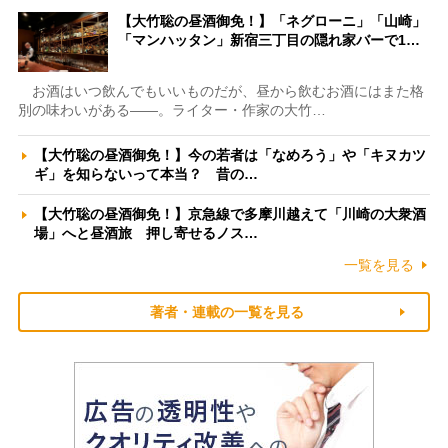
【大竹聡の昼酒御免！】「ネグローニ」「山崎」
「マンハッタン」新宿三丁目の隠れ家バーで1…
お酒はいつ飲んでもいいものだが、昼から飲むお酒にはまた格
別の味わいがある――。ライター・作家の大竹…
【大竹聡の昼酒御免！】今の若者は「なめろう」や「キヌカツ
ギ」を知らないって本当？ 昔の…
【大竹聡の昼酒御免！】京急線で多摩川越えて「川崎の大衆酒
場」へと昼酒旅 押し寄せるノス…
一覧を見る
著者・連載の一覧を見る