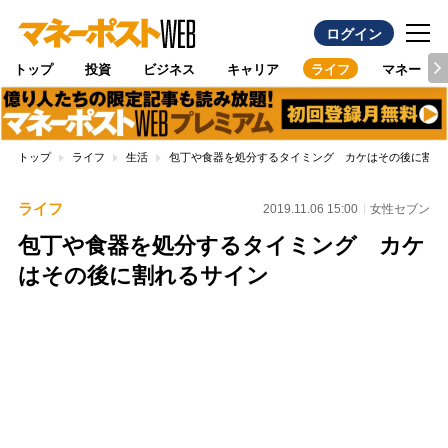
ログイン
トップ
投資
ビジネス
キャリア
ライフ
マネー
トップ
ライフ
生活
包丁や食器を処分するタイミング カケはその後に割れ
ライフ
2019.11.06 15:00
女性セブン
包丁や食器を処分するタイミング カケ
はその後に割れるサイン
Loaded
:
96.70%
/
Unmute