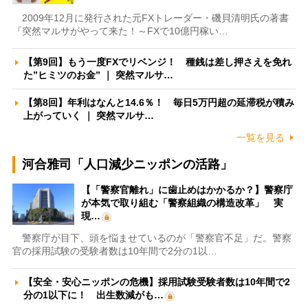
2009年12月に発行された元FXトレーダー・磯貝清明氏の著書
『突然マルサがやって来た！～FXで10億円稼い…
【第9回】もう一度FXでリベンジ！ 種銭は差し押さえを免れ
た”ヒミツのお金” ｜ 突然マルサ…
【第8回】年利はなんと14.6％！ 毎日5万円超の延滞税が積み
上がっていく ｜ 突然マルサ…
一覧を見る
河合雅司「人口減少ニッポンの活路」
【「警察官離れ」に歯止めはかかるか？】警察庁
が本気で取り組む「警察組織の構造改革」 実
現…
警察庁が目下、頭を悩ませているのが「警察官不足」だ。警察
官の採用試験の受験者数は10年間で2分の1以…
【安全・安心ニッポンの危機】採用試験受験者数は10年間で2
分の1以下に！ 出生数減がも…