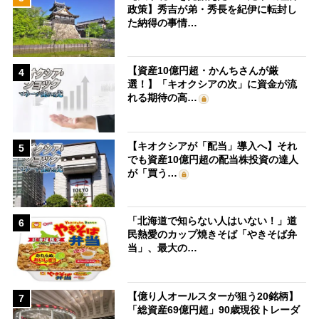
政策】秀吉が弟・秀長を紀伊に転封し
た納得の事情…
【資産10億円超・かんちさんが厳
4
選！】「キオクシアの次」に資金が流
れる期待の高…
【キオクシアが「配当」導入へ】それ
5
でも資産10億円超の配当株投資の達人
が「買う…
「北海道で知らない人はいない！」道
6
民熱愛のカップ焼きそば「やきそば弁
当」、最大の…
【億り人オールスターが狙う20銘柄】
7
「総資産69億円超」90歳現役トレーダ