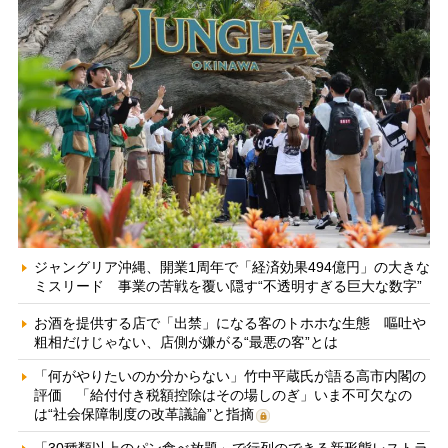
ジャングリア沖縄、開業1周年で「経済効果494億円」の大きな
ミスリード 事業の苦戦を覆い隠す“不透明すぎる巨大な数字”
お酒を提供する店で「出禁」になる客のトホホな生態 嘔吐や
粗相だけじゃない、店側が嫌がる“最悪の客”とは
「何がやりたいのか分からない」竹中平蔵氏が語る高市内閣の
評価 「給付付き税額控除はその場しのぎ」いま不可欠なの
は“社会保障制度の改革議論”と指摘
「30種類以上のパン食べ放題」で行列のできる新形態レストラ