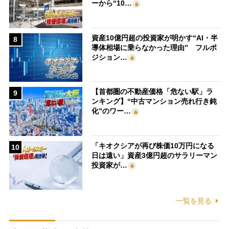
ーから“10…
資産10億円超の投資家が明かす“AI・半
8
導体相場に乗らなかった理由” フルポ
ジション…
【首都圏の不動産価格「危ない駅」ラ
9
ンキング】“中古マンション売れ行き鈍
化”のワー…
「キオクシアが再び株価10万円になる
10
日は遠い」資産3億円超のサラリーマン
投資家が…
一覧を見る