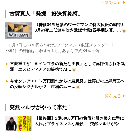
一覧を見る
古賀真人「発掘！好決算銘柄」
《株価34％急落のワークマンに特大反転の期待》
6月の売上低迷を吹き飛ばす第1四半期決算、…
6月3日に8330円をつけたワークマン（東証スタンダード・
7564）の株価は、わずか1カ月あまりで約34％下落…
三菱重工が「AIインフラの新たな主役」として再評価される気
運 エヌビディアとの提携でAI…
キオクシアHD「7万円割れからの急反発」は再びの上昇局面へ
の反転シグナルか？ 市場のムー…
一覧を見る
突然マルサがやって来た！
【最終回】1億6000万円の負債と引き換えに手に
入れたプライスレスな経験 ｜ 突然マルサがや…