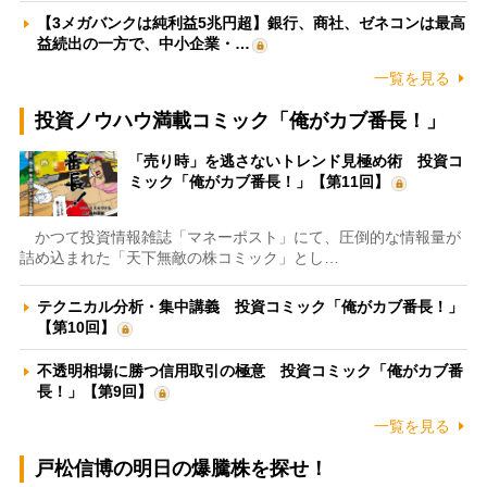
【3メガバンクは純利益5兆円超】銀行、商社、ゼネコンは最高
益続出の一方で、中小企業・…
一覧を見る
投資ノウハウ満載コミック「俺がカブ番長！」
「売り時」を逃さないトレンド見極め術 投資コ
ミック「俺がカブ番長！」【第11回】
かつて投資情報雑誌「マネーポスト」にて、圧倒的な情報量が
詰め込まれた「天下無敵の株コミック」とし…
テクニカル分析・集中講義 投資コミック「俺がカブ番長！」
【第10回】
不透明相場に勝つ信用取引の極意 投資コミック「俺がカブ番
長！」【第9回】
一覧を見る
戸松信博の明日の爆騰株を探せ！