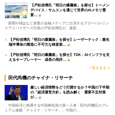
【戸松信博氏「明日の爆騰株」を探せ】トーメン
デバイス：サムスンを通じて世界のAIメモリ需
要…
新聞や雑誌など多数の金融メディアに出演するグローバルリン
クアドバイザーズ代表の戸松信博氏が、最新…
【戸松信博氏「明日の爆騰株」を探せ】レーザーテック：最先
端半導体の製造に不可欠な検査装…
【戸松信博氏「明日の爆騰株」を探せ】TDK：AIインフラを支
えるキープレーヤー 成長の再評…
一覧を見る
田代尚機のチャイナ・リサーチ
厳しい経済情勢をどう打開するか？中国の下半期
の「経済運営方針」を読み解く 需要不足対策
が…
中国経済に精通する中国株投資の第一人者・田代尚機氏のプレ
ミアム連載「チャイナ・リサーチ」。中国の…