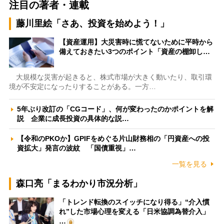
注目の著者・連載
藤川里絵「さあ、投資を始めよう！」
【資産運用】大災害時に慌てないために平時から
備えておきたい3つのポイント「資産の棚卸し…
大規模な災害が起きると、株式市場が大きく動いたり、取引環
境が不安定になったりすることがある。一方…
5年ぶり改訂の「CGコード」、何が変わったのかポイントを解
説 企業に成長投資の具体的な説…
【令和のPKOか】GPIFをめぐる片山財務相の「円資産への投
資拡大」発言の波紋 「国債重視」…
一覧を見る
森口亮「まるわかり市況分析」
「トレンド転換のスイッチになり得る」“介入慣
れ”した市場心理を変える「日米協調為替介入」
…