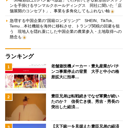
ンを手掛けるサンマルクホールディングス 同社に聞いた「店
舗展開のコンセプト」、事業を多角化してもぶれない軸
急増する中国企業の“国籍ロンダリング” SHEIN、TikTok、
Temu…本社機能を海外に移転させ、トランプ関税の回避を狙
う 現地人を隠れ蓑にした中国企業の農業参入・土地取得への
懸念も
ランキング
老舗遊技機メーカー・豊丸産業がパチ
1
ンコ事業停止の背景 大手と中小の格
差拡大に拍車…
豊臣兄弟は転戦続きでなぜ軍費が続い
2
たのか？ 信長亡き後、秀吉・秀長の
突出した経済…
【天下統一を見据えた豊臣兄弟の経済
3