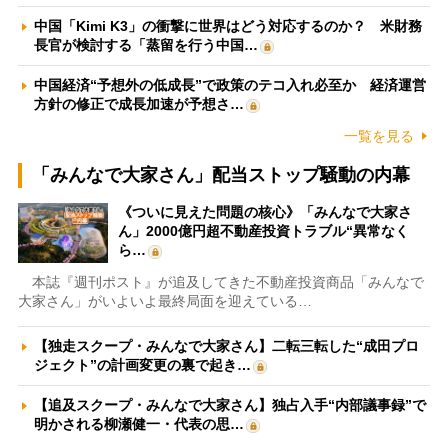
中国「Kimi K3」の衝撃に世界はどう対応するのか？ 米財務
長官が検討する「蒸留を行う中国…
中国経済“予想外の低成長”で政策のテコ入れ必至か 経済運営
方針の修正で成長加速が予想さ…
一覧を見る
「みんなで大家さん」配当ストップ騒動の内幕
《ついに見えた問題の核心》「みんなで大家さ
ん」2000億円超不動産投資トラブル“異常なく
ら…
本誌『週刊ポスト』が追及してきた不動産投資商品「みんなで
大家さん」がいよいよ最終局面を迎えている…
【独走スクープ・みんなで大家さん】二転三転した“成田プロ
ジェクト”の計画変更の裏で起き…
【追及スクープ・みんなで大家さん】独占入手“内部議事録”で
明かされる柳瀬健一・代表の思…