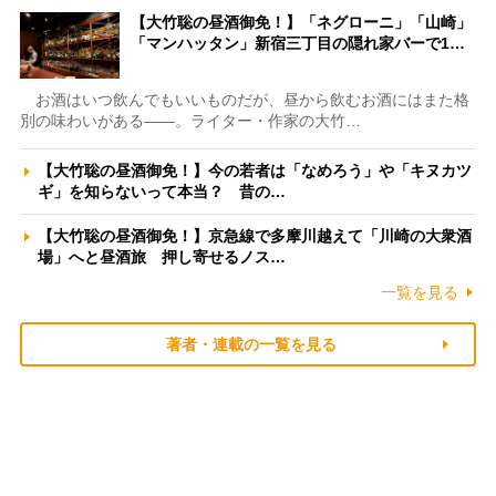
【大竹聡の昼酒御免！】「ネグローニ」「山崎」
「マンハッタン」新宿三丁目の隠れ家バーで1…
お酒はいつ飲んでもいいものだが、昼から飲むお酒にはまた格
別の味わいがある――。ライター・作家の大竹…
【大竹聡の昼酒御免！】今の若者は「なめろう」や「キヌカツ
ギ」を知らないって本当？ 昔の…
【大竹聡の昼酒御免！】京急線で多摩川越えて「川崎の大衆酒
場」へと昼酒旅 押し寄せるノス…
一覧を見る
著者・連載の一覧を見る