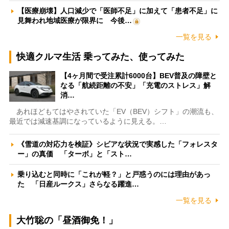
【医療崩壊】人口減少で「医師不足」に加えて「患者不足」に
見舞われ地域医療が限界に 今後…
一覧を見る
快適クルマ生活 乗ってみた、使ってみた
【4ヶ月間で受注累計6000台】BEV普及の障壁と
なる「航続距離の不安」「充電のストレス」解
消…
あれほどもてはやされていた「EV（BEV）シフト」の潮流も、
最近では減速基調になっているように見える。…
《雪道の対応力を検証》シビアな状況で実感した「フォレスタ
ー」の真価 「ターボ」と「スト…
乗り込むと同時に「これが軽？」と戸惑うのには理由があっ
た 「日産ルークス」さらなる躍進…
一覧を見る
大竹聡の「昼酒御免！」