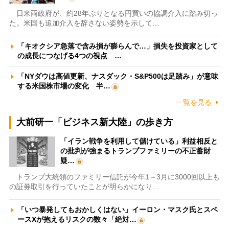
日米両政府が、約28年ぶりとなる円買いの協調介入に踏み切っ
た。米国も追加介入を辞さない姿勢を示して…
「キオクシア急落で含み損が膨らんで…」損失を投資家として
の成長につなげる4つの視点 …
「NYダウは高値更新、ナスダック・S&P500は足踏み」が意味
する米国株市場の変化 半…
一覧を見る
大前研一「ビジネス新大陸」の歩き方
「イラン戦争を利用して儲けている」利益相反と
の批判が強まるトランプファミリーの不正蓄財
疑…
トランプ大統領のファミリー信託が今年1～3月に3000回以上も
の証券取引を行っていたことが明らかになり…
「いつ暴発してもおかしくはない」イーロン・マスク氏とスペ
ースXが抱えるリスクの数々「絶対…