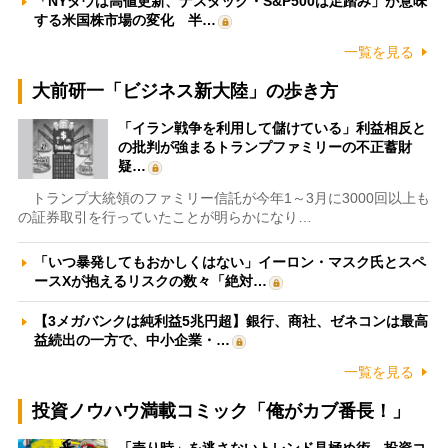
「NYダウは高値更新、ナスダック・S&P500は足踏み」が意味
する米国株市場の変化 半…
一覧を見る
大前研一「ビジネス新大陸」の歩き方
「イラン戦争を利用して儲けている」利益相反と
の批判が強まるトランプファミリーの不正蓄財
疑…
トランプ大統領のファミリー信託が今年1～3月に3000回以上も
の証券取引を行っていたことが明らかになり…
「いつ暴発してもおかしくはない」イーロン・マスク氏とスペ
ースXが抱えるリスクの数々「絶対…
【3メガバンクは純利益5兆円超】銀行、商社、ゼネコンは最高
益続出の一方で、中小企業・…
一覧を見る
投資ノウハウ満載コミック「俺がカブ番長！」
「売り時」を逃さないトレンド見極め術 投資コ