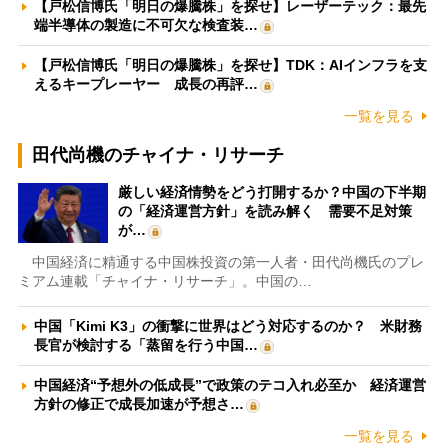
【戸松信博氏「明日の爆騰株」を探せ】レーザーテック：最先
端半導体の製造に不可欠な検査装…
【戸松信博氏「明日の爆騰株」を探せ】TDK：AIインフラを支
えるキープレーヤー 成長の再評…
一覧を見る
田代尚機のチャイナ・リサーチ
厳しい経済情勢をどう打開するか？中国の下半期
の「経済運営方針」を読み解く 需要不足対策
が…
中国経済に精通する中国株投資の第一人者・田代尚機氏のプレ
ミアム連載「チャイナ・リサーチ」。中国の…
中国「Kimi K3」の衝撃に世界はどう対応するのか？ 米財務
長官が検討する「蒸留を行う中国…
中国経済“予想外の低成長”で政策のテコ入れ必至か 経済運営
方針の修正で成長加速が予想さ…
一覧を見る