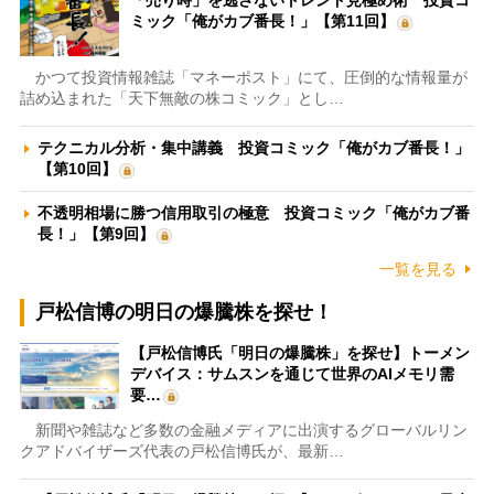
ミック「俺がカブ番長！」【第11回】
かつて投資情報雑誌「マネーポスト」にて、圧倒的な情報量が
詰め込まれた「天下無敵の株コミック」とし…
テクニカル分析・集中講義 投資コミック「俺がカブ番長！」
【第10回】
不透明相場に勝つ信用取引の極意 投資コミック「俺がカブ番
長！」【第9回】
一覧を見る
戸松信博の明日の爆騰株を探せ！
【戸松信博氏「明日の爆騰株」を探せ】トーメン
デバイス：サムスンを通じて世界のAIメモリ需
要…
新聞や雑誌など多数の金融メディアに出演するグローバルリン
クアドバイザーズ代表の戸松信博氏が、最新…