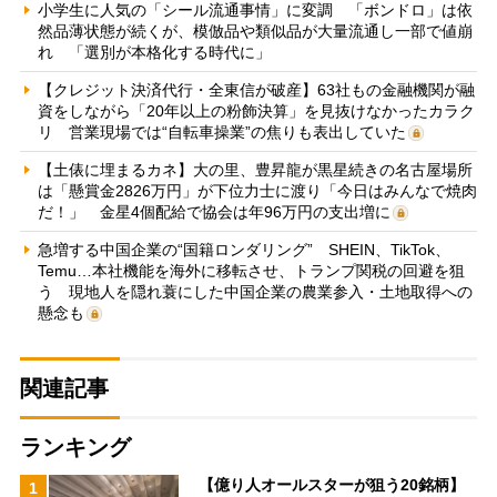
小学生に人気の「シール流通事情」に変調 「ボンドロ」は依
然品薄状態が続くが、模倣品や類似品が大量流通し一部で値崩
れ 「選別が本格化する時代に」
【クレジット決済代行・全東信が破産】63社もの金融機関が融
資をしながら「20年以上の粉飾決算」を見抜けなかったカラク
リ 営業現場では“自転車操業”の焦りも表出していた
【土俵に埋まるカネ】大の里、豊昇龍が黒星続きの名古屋場所
は「懸賞金2826万円」が下位力士に渡り「今日はみんなで焼肉
だ！」 金星4個配給で協会は年96万円の支出増に
急増する中国企業の“国籍ロンダリング” SHEIN、TikTok、
Temu…本社機能を海外に移転させ、トランプ関税の回避を狙
う 現地人を隠れ蓑にした中国企業の農業参入・土地取得への
懸念も
関連記事
ランキング
【億り人オールスターが狙う20銘柄】
1