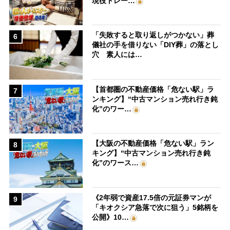
現役トレー…
「失敗すると取り返しがつかない」葬
6
儀社の手を借りない「DIY葬」の落とし
穴 素人には…
【首都圏の不動産価格「危ない駅」ラ
7
ンキング】“中古マンション売れ行き鈍
化”のワー…
【大阪の不動産価格「危ない駅」ラン
8
キング】“中古マンション売れ行き鈍
化”のワース…
《2年弱で資産17.5倍の元証券マンが
9
「キオクシア急落で次に狙う」5銘柄を
公開》10…