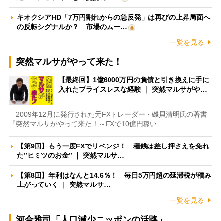
キオクシアHD「7万円割れからの急反発」は再びの上昇局面へ
の反転シグナルか？ 市場のムー…
一覧を見る
突然マルサがやって来た！
【最終回】1億6000万円の負債と引き換えに手に
入れたプライスレスな経験 ｜ 突然マルサがや…
2009年12月に発行された元FXトレーダー・磯貝清明氏の著書
『突然マルサがやって来た！～FXで10億円稼い…
【第9回】もう一度FXでリベンジ！ 種銭は差し押さえを免れ
た”ヒミツのお金” ｜ 突然マルサ…
【第8回】年利はなんと14.6％！ 毎日5万円超の延滞税が積み
上がっていく ｜ 突然マルサ…
一覧を見る
河合雅司「人口減少ニッポンの活路」