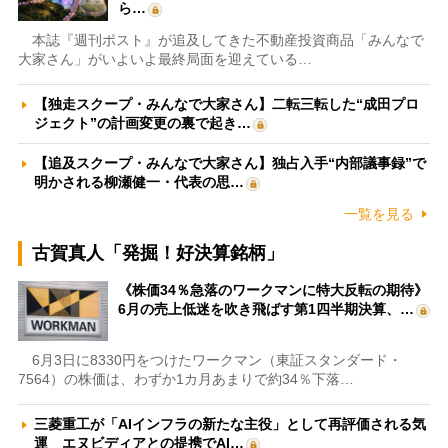
ら…
本誌『週刊ポスト』が追及してきた不動産投資商品「みんなで
大家さん」がいよいよ最終局面を迎えている…
【独走スクープ・みんなで大家さん】二転三転した“成田プロ
ジェクト”の計画変更の裏で起き…
【追及スクープ・みんなで大家さん】独占入手“内部議事録”で
明かされる柳瀬健一・代表の思…
一覧を見る
古賀真人「発掘！好決算銘柄」
《株価34％急落のワークマンに特大反転の期待》
6月の売上低迷を吹き飛ばす第1四半期決算、…
6月3日に8330円をつけたワークマン（東証スタンダード・
7564）の株価は、わずか1カ月あまりで約34％下落…
三菱重工が「AIインフラの新たな主役」として再評価される気
運 エヌビディアとの提携でAI…