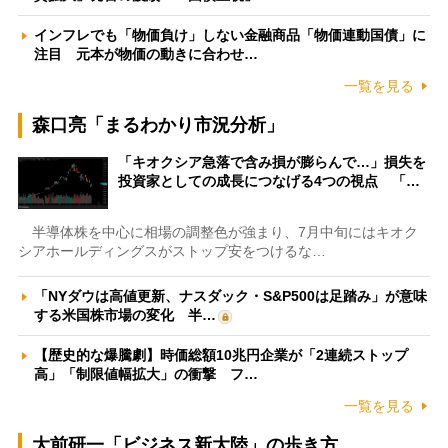
インフレでも「物価負け」しない金融商品「物価連動国債」に
注目 元本が物価の動きに合わせ…
一覧を見る
森口亮「まるわかり市況分析」
「キオクシア急落で含み損が膨らんで…」損失を
投資家としての成長につなげる4つの視点 「…
半導体株を中心に相場の調整色が強まり、7月中旬にはキオク
シアホールディングスがストップ安をつけるな…
「NYダウは高値更新、ナスダック・S&P500は足踏み」が意味
する米国株市場の変化 半…
【歴史的な爆騰劇】時価総額10兆円企業が「2連続ストップ
高」「制限値幅拡大」の衝撃 フ…
一覧を見る
大前研一「ビジネス新大陸」の歩き方