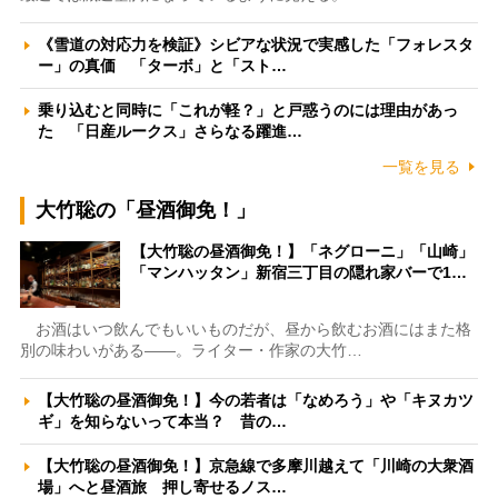
《雪道の対応力を検証》シビアな状況で実感した「フォレスタ
ー」の真価 「ターボ」と「スト…
乗り込むと同時に「これが軽？」と戸惑うのには理由があっ
た 「日産ルークス」さらなる躍進…
一覧を見る
大竹聡の「昼酒御免！」
【大竹聡の昼酒御免！】「ネグローニ」「山崎」
「マンハッタン」新宿三丁目の隠れ家バーで1…
お酒はいつ飲んでもいいものだが、昼から飲むお酒にはまた格
別の味わいがある――。ライター・作家の大竹…
【大竹聡の昼酒御免！】今の若者は「なめろう」や「キヌカツ
ギ」を知らないって本当？ 昔の…
【大竹聡の昼酒御免！】京急線で多摩川越えて「川崎の大衆酒
場」へと昼酒旅 押し寄せるノス…