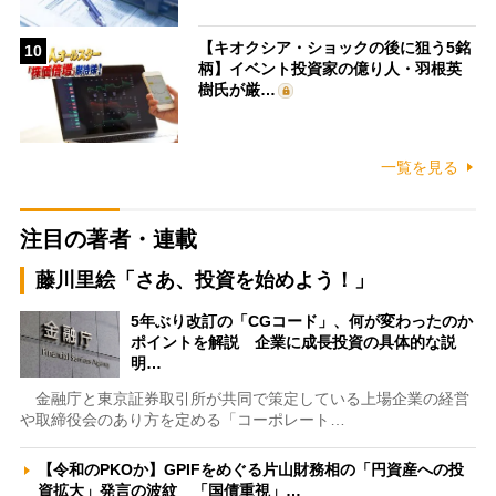
【キオクシア・ショックの後に狙う5銘
10
柄】イベント投資家の億り人・羽根英
樹氏が厳…
一覧を見る
注目の著者・連載
藤川里絵「さあ、投資を始めよう！」
5年ぶり改訂の「CGコード」、何が変わったのか
ポイントを解説 企業に成長投資の具体的な説
明…
金融庁と東京証券取引所が共同で策定している上場企業の経営
や取締役会のあり方を定める「コーポレート…
【令和のPKOか】GPIFをめぐる片山財務相の「円資産への投
資拡大」発言の波紋 「国債重視」…