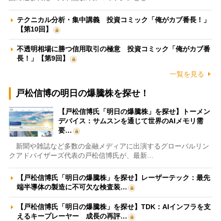
テクニカル分析・集中講義 投資コミック「俺がカブ番長！」
【第10回】
不透明相場に勝つ信用取引の極意 投資コミック「俺がカブ番
長！」【第9回】
一覧を見る
戸松信博の明日の爆騰株を探せ！
【戸松信博氏「明日の爆騰株」を探せ】トーメン
デバイス：サムスンを通じて世界のAIメモリ需
要…
新聞や雑誌など多数の金融メディアに出演するグローバルリン
クアドバイザーズ代表の戸松信博氏が、最新…
【戸松信博氏「明日の爆騰株」を探せ】レーザーテック：最先
端半導体の製造に不可欠な検査装…
【戸松信博氏「明日の爆騰株」を探せ】TDK：AIインフラを支
えるキープレーヤー 成長の再評…