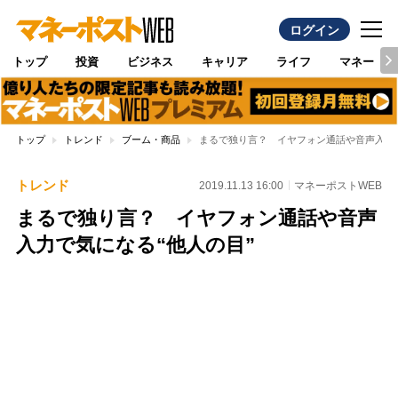
ログイン
トップ
投資
ビジネス
キャリア
ライフ
マネー
トップ
トレンド
ブーム・商品
まるで独り言？ イヤフォン通話や音声入力で
トレンド
2019.11.13 16:00
マネーポストWEB
まるで独り言？ イヤフォン通話や音声
入力で気になる“他人の目”
Loaded
:
89.05%
/
Unmute