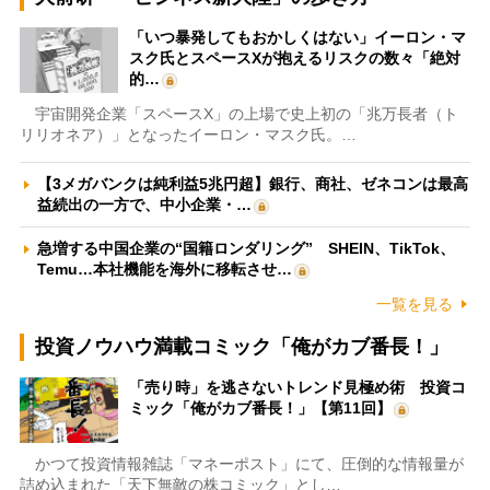
「いつ暴発してもおかしくはない」イーロン・マ
スク氏とスペースXが抱えるリスクの数々「絶対
的…
宇宙開発企業「スペースX」の上場で史上初の「兆万長者（ト
リリオネア）」となったイーロン・マスク氏。…
【3メガバンクは純利益5兆円超】銀行、商社、ゼネコンは最高
益続出の一方で、中小企業・…
急増する中国企業の“国籍ロンダリング” SHEIN、TikTok、
Temu…本社機能を海外に移転させ…
一覧を見る
投資ノウハウ満載コミック「俺がカブ番長！」
「売り時」を逃さないトレンド見極め術 投資コ
ミック「俺がカブ番長！」【第11回】
かつて投資情報雑誌「マネーポスト」にて、圧倒的な情報量が
詰め込まれた「天下無敵の株コミック」とし…