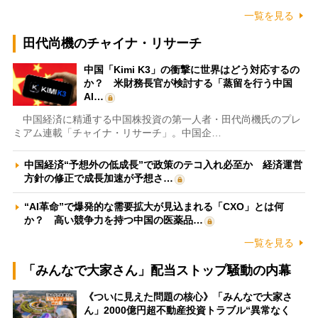
一覧を見る
田代尚機のチャイナ・リサーチ
中国「Kimi K3」の衝撃に世界はどう対応するの
か？ 米財務長官が検討する「蒸留を行う中国
AI…
中国経済に精通する中国株投資の第一人者・田代尚機氏のプレ
ミアム連載「チャイナ・リサーチ」。中国企…
中国経済“予想外の低成長”で政策のテコ入れ必至か 経済運営
方針の修正で成長加速が予想さ…
“AI革命”で爆発的な需要拡大が見込まれる「CXO」とは何
か？ 高い競争力を持つ中国の医薬品…
一覧を見る
「みんなで大家さん」配当ストップ騒動の内幕
《ついに見えた問題の核心》「みんなで大家さ
ん」2000億円超不動産投資トラブル“異常なく