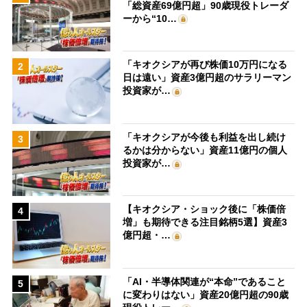
「総資産69億円超」90歳現役トレーダ
ーから“10…
「キオクシアが再び株価10万円になる
2
日は遠い」資産3億円超のサラリーマン
投資家が…
「キオクシアが今後も利益を出し続け
3
るかは分からない」資産11億円の個人
投資家が…
【キオクシア・ショック後に「株価倍
4
増」も期待できる注目銘柄5選】資産3
億円超・…
「AI・半導体関連が“本命”であること
5
に変わりはない」資産20億円超の90歳