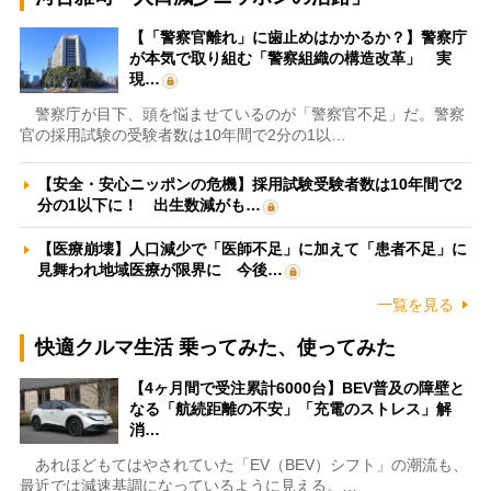
【「警察官離れ」に歯止めはかかるか？】警察庁
が本気で取り組む「警察組織の構造改革」 実
現…
警察庁が目下、頭を悩ませているのが「警察官不足」だ。警察
官の採用試験の受験者数は10年間で2分の1以…
【安全・安心ニッポンの危機】採用試験受験者数は10年間で2
分の1以下に！ 出生数減がも…
【医療崩壊】人口減少で「医師不足」に加えて「患者不足」に
見舞われ地域医療が限界に 今後…
一覧を見る
快適クルマ生活 乗ってみた、使ってみた
【4ヶ月間で受注累計6000台】BEV普及の障壁と
なる「航続距離の不安」「充電のストレス」解
消…
あれほどもてはやされていた「EV（BEV）シフト」の潮流も、
最近では減速基調になっているように見える。…