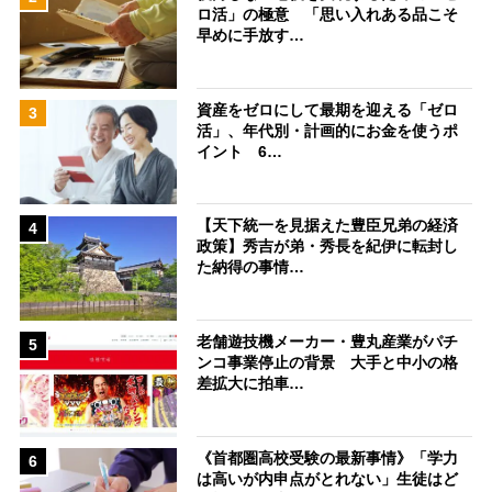
ロ活」の極意 「思い入れある品こそ
早めに手放す…
資産をゼロにして最期を迎える「ゼロ
3
活」、年代別・計画的にお金を使うポ
イント 6…
【天下統一を見据えた豊臣兄弟の経済
4
政策】秀吉が弟・秀長を紀伊に転封し
た納得の事情…
老舗遊技機メーカー・豊丸産業がパチ
5
ンコ事業停止の背景 大手と中小の格
差拡大に拍車…
《首都圏高校受験の最新事情》「学力
6
は高いが内申点がとれない」生徒はど