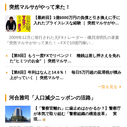
突然マルサがやって来た！
【最終回】1億6000万円の負債と引き換えに手に
入れたプライスレスな経験 ｜ 突然マルサがや…
2009年12月に発行された元FXトレーダー・磯貝清明氏の著書
『突然マルサがやって来た！～FXで10億円稼い…
【第9回】もう一度FXでリベンジ！ 種銭は差し押さえを免れ
た”ヒミツのお金” ｜ 突然マルサ…
【第8回】年利はなんと14.6％！ 毎日5万円超の延滞税が積み
上がっていく ｜ 突然マルサ…
一覧を見る
河合雅司「人口減少ニッポンの活路」
【「警察官離れ」に歯止めはかかるか？】警察庁
が本気で取り組む「警察組織の構造改革」 実
現…