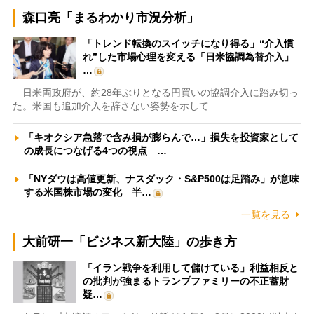
森口亮「まるわかり市況分析」
「トレンド転換のスイッチになり得る」“介入慣
れ”した市場心理を変える「日米協調為替介入」
…
日米両政府が、約28年ぶりとなる円買いの協調介入に踏み切っ
た。米国も追加介入を辞さない姿勢を示して…
「キオクシア急落で含み損が膨らんで…」損失を投資家として
の成長につなげる4つの視点 …
「NYダウは高値更新、ナスダック・S&P500は足踏み」が意味
する米国株市場の変化 半…
一覧を見る
大前研一「ビジネス新大陸」の歩き方
「イラン戦争を利用して儲けている」利益相反と
の批判が強まるトランプファミリーの不正蓄財
疑…