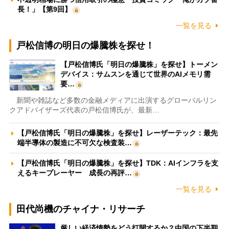
長！」【第9回】
一覧を見る
戸松信博の明日の爆騰株を探せ！
【戸松信博氏「明日の爆騰株」を探せ】トーメン
デバイス：サムスンを通じて世界のAIメモリ需
要…
新聞や雑誌など多数の金融メディアに出演するグローバルリン
クアドバイザーズ代表の戸松信博氏が、最新…
【戸松信博氏「明日の爆騰株」を探せ】レーザーテック：最先
端半導体の製造に不可欠な検査装…
【戸松信博氏「明日の爆騰株」を探せ】TDK：AIインフラを支
えるキープレーヤー 成長の再評…
一覧を見る
田代尚機のチャイナ・リサーチ
厳しい経済情勢をどう打開するか？中国の下半期