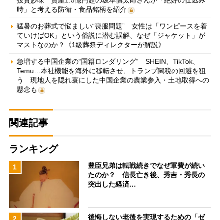
時」と考える防衛・食品銘柄を紹介
猛暑のお葬式で悩ましい“喪服問題” 女性は「ワンピースを着
ていけばOK」という俗説に潜む誤解、なぜ「ジャケット」が
マストなのか？《1級葬祭ディレクターが解説》
急増する中国企業の“国籍ロンダリング” SHEIN、TikTok、
Temu…本社機能を海外に移転させ、トランプ関税の回避を狙
う 現地人を隠れ蓑にした中国企業の農業参入・土地取得への
懸念も
関連記事
ランキング
豊臣兄弟は転戦続きでなぜ軍費が続い
1
たのか？ 信長亡き後、秀吉・秀長の
突出した経済…
後悔しない老後を実現するための「ゼ
2