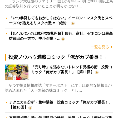
トランプ大統領のファミリー信託が今年1～3月に3000回以上も
の証券取引を行っていたことが明らかになり…
「いつ暴発してもおかしくはない」イーロン・マスク氏とスペ
ースXが抱えるリスクの数々「絶対…
【3メガバンクは純利益5兆円超】銀行、商社、ゼネコンは最高
益続出の一方で、中小企業・…
一覧を見る
投資ノウハウ満載コミック「俺がカブ番長！」
「売り時」を逃さないトレンド見極め術 投資コ
ミック「俺がカブ番長！」【第11回】
かつて投資情報雑誌「マネーポスト」にて、圧倒的な情報量が
詰め込まれた「天下無敵の株コミック」とし…
テクニカル分析・集中講義 投資コミック「俺がカブ番長！」
【第10回】
不透明相場に勝つ信用取引の極意 投資コミック「俺がカブ番