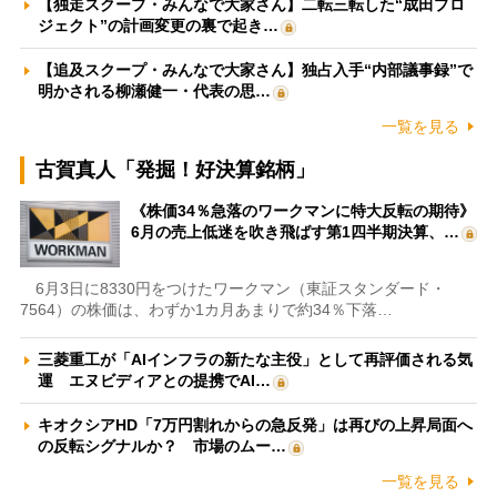
【独走スクープ・みんなで大家さん】二転三転した“成田プロ
ジェクト”の計画変更の裏で起き…
【追及スクープ・みんなで大家さん】独占入手“内部議事録”で
明かされる柳瀬健一・代表の思…
一覧を見る
古賀真人「発掘！好決算銘柄」
《株価34％急落のワークマンに特大反転の期待》
6月の売上低迷を吹き飛ばす第1四半期決算、…
6月3日に8330円をつけたワークマン（東証スタンダード・
7564）の株価は、わずか1カ月あまりで約34％下落…
三菱重工が「AIインフラの新たな主役」として再評価される気
運 エヌビディアとの提携でAI…
キオクシアHD「7万円割れからの急反発」は再びの上昇局面へ
の反転シグナルか？ 市場のムー…
一覧を見る