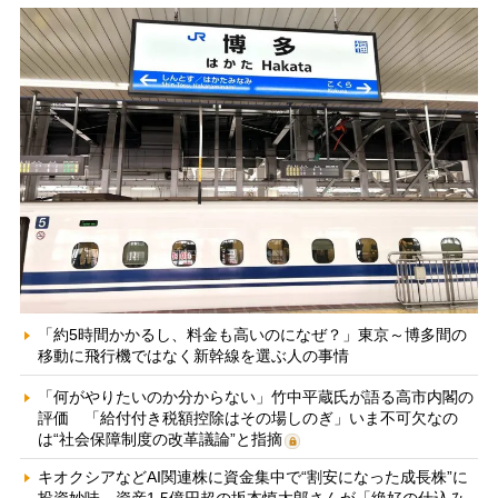
「約5時間かかるし、料金も高いのになぜ？」東京～博多間の
移動に飛行機ではなく新幹線を選ぶ人の事情
「何がやりたいのか分からない」竹中平蔵氏が語る高市内閣の
評価 「給付付き税額控除はその場しのぎ」いま不可欠なの
は“社会保障制度の改革議論”と指摘
キオクシアなどAI関連株に資金集中で“割安になった成長株”に
投資妙味 資産1.5億円超の坂本慎太郎さんが「絶好の仕込み