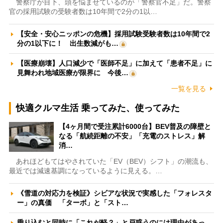
警察庁が目下、頭を悩ませているのが「警察官不足」だ。警察
官の採用試験の受験者数は10年間で2分の1以…
【安全・安心ニッポンの危機】採用試験受験者数は10年間で2
分の1以下に！ 出生数減がも…
【医療崩壊】人口減少で「医師不足」に加えて「患者不足」に
見舞われ地域医療が限界に 今後…
一覧を見る
快適クルマ生活 乗ってみた、使ってみた
【4ヶ月間で受注累計6000台】BEV普及の障壁と
なる「航続距離の不安」「充電のストレス」解
消…
あれほどもてはやされていた「EV（BEV）シフト」の潮流も、
最近では減速基調になっているように見える。…
《雪道の対応力を検証》シビアな状況で実感した「フォレスタ
ー」の真価 「ターボ」と「スト…
乗り込むと同時に「これが軽？」と戸惑うのには理由があっ