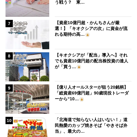
う戦う？ 東…
【資産10億円超・かんちさんが厳
7
選！】「キオクシアの次」に資金が流
れる期待の高…
【キオクシアが「配当」導入へ】それ
8
でも資産10億円超の配当株投資の達人
が「買う…
【億り人オールスターが狙う20銘柄】
9
「総資産69億円超」90歳現役トレーダ
ーから“10…
「北海道で知らない人はいない！」道
10
民熱愛のカップ焼きそば「やきそば弁
当」、最大の…