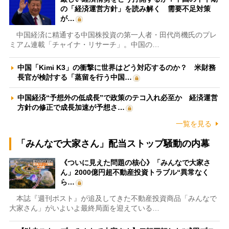
の「経済運営方針」を読み解く 需要不足対策
が…
中国経済に精通する中国株投資の第一人者・田代尚機氏のプレ
ミアム連載「チャイナ・リサーチ」。中国の…
中国「Kimi K3」の衝撃に世界はどう対応するのか？ 米財務
長官が検討する「蒸留を行う中国…
中国経済“予想外の低成長”で政策のテコ入れ必至か 経済運営
方針の修正で成長加速が予想さ…
一覧を見る
「みんなで大家さん」配当ストップ騒動の内幕
《ついに見えた問題の核心》「みんなで大家さ
ん」2000億円超不動産投資トラブル“異常なく
ら…
本誌『週刊ポスト』が追及してきた不動産投資商品「みんなで
大家さん」がいよいよ最終局面を迎えている…