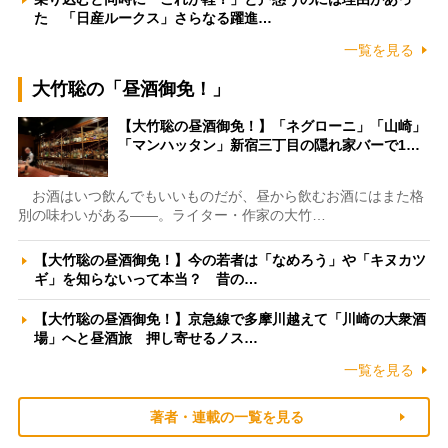
た 「日産ルークス」さらなる躍進…
一覧を見る
大竹聡の「昼酒御免！」
【大竹聡の昼酒御免！】「ネグローニ」「山崎」
「マンハッタン」新宿三丁目の隠れ家バーで1…
お酒はいつ飲んでもいいものだが、昼から飲むお酒にはまた格
別の味わいがある――。ライター・作家の大竹…
【大竹聡の昼酒御免！】今の若者は「なめろう」や「キヌカツ
ギ」を知らないって本当？ 昔の…
【大竹聡の昼酒御免！】京急線で多摩川越えて「川崎の大衆酒
場」へと昼酒旅 押し寄せるノス…
一覧を見る
著者・連載の一覧を見る