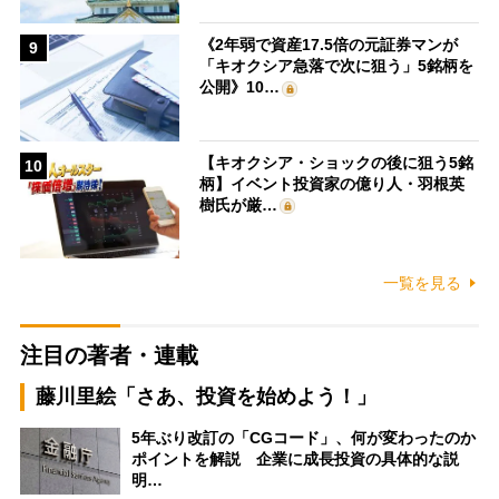
《2年弱で資産17.5倍の元証券マンが
9
「キオクシア急落で次に狙う」5銘柄を
公開》10…
【キオクシア・ショックの後に狙う5銘
10
柄】イベント投資家の億り人・羽根英
樹氏が厳…
一覧を見る
注目の著者・連載
藤川里絵「さあ、投資を始めよう！」
5年ぶり改訂の「CGコード」、何が変わったのか
ポイントを解説 企業に成長投資の具体的な説
明…