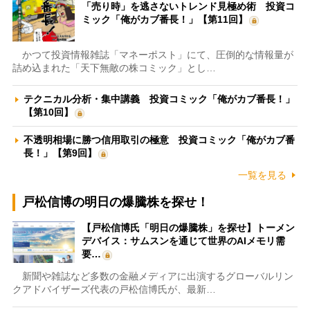
「売り時」を逃さないトレンド見極め術 投資コ
ミック「俺がカブ番長！」【第11回】
かつて投資情報雑誌「マネーポスト」にて、圧倒的な情報量が
詰め込まれた「天下無敵の株コミック」とし…
テクニカル分析・集中講義 投資コミック「俺がカブ番長！」
【第10回】
不透明相場に勝つ信用取引の極意 投資コミック「俺がカブ番
長！」【第9回】
一覧を見る
戸松信博の明日の爆騰株を探せ！
【戸松信博氏「明日の爆騰株」を探せ】トーメン
デバイス：サムスンを通じて世界のAIメモリ需
要…
新聞や雑誌など多数の金融メディアに出演するグローバルリン
クアドバイザーズ代表の戸松信博氏が、最新…