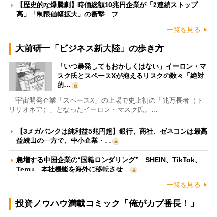
【歴史的な爆騰劇】時価総額10兆円企業が「2連続ストップ
高」「制限値幅拡大」の衝撃 フ…
一覧を見る
大前研一「ビジネス新大陸」の歩き方
「いつ暴発してもおかしくはない」イーロン・マ
スク氏とスペースXが抱えるリスクの数々「絶対
的…
宇宙開発企業「スペースX」の上場で史上初の「兆万長者（ト
リリオネア）」となったイーロン・マスク氏。…
【3メガバンクは純利益5兆円超】銀行、商社、ゼネコンは最高
益続出の一方で、中小企業・…
急増する中国企業の“国籍ロンダリング” SHEIN、TikTok、
Temu…本社機能を海外に移転させ…
一覧を見る
投資ノウハウ満載コミック「俺がカブ番長！」