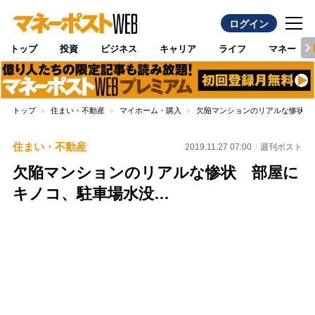
ログイン
トップ
投資
ビジネス
キャリア
ライフ
マネー
トップ
住まい・不動産
マイホーム・購入
欠陥マンションのリアルな惨状 
住まい・不動産
2019.11.27 07:00
週刊ポスト
欠陥マンションのリアルな惨状 部屋に
キノコ、駐車場水没…
Loaded
:
100.00%
/
Unmute