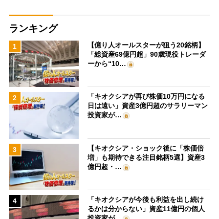
ランキング
【億り人オールスターが狙う20銘柄】
1
「総資産69億円超」90歳現役トレーダ
ーから“10…
「キオクシアが再び株価10万円になる
2
日は遠い」資産3億円超のサラリーマン
投資家が…
【キオクシア・ショック後に「株価倍
3
増」も期待できる注目銘柄5選】資産3
億円超・…
「キオクシアが今後も利益を出し続け
4
るかは分からない」資産11億円の個人
投資家が…