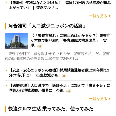
【第8回】年利はなんと14.6％！ 毎日5万円超の延滞税が積み
上がっていく ｜ 突然マルサ…
一覧を見る
河合雅司「人口減少ニッポンの活路」
【「警察官離れ」に歯止めはかかるか？】警察庁
が本気で取り組む「警察組織の構造改革」 実
現…
警察庁が目下、頭を悩ませているのが「警察官不足」だ。警察
官の採用試験の受験者数は10年間で2分の1以…
【安全・安心ニッポンの危機】採用試験受験者数は10年間で2
分の1以下に！ 出生数減がも…
【医療崩壊】人口減少で「医師不足」に加えて「患者不足」に
見舞われ地域医療が限界に 今後…
一覧を見る
快適クルマ生活 乗ってみた、使ってみた