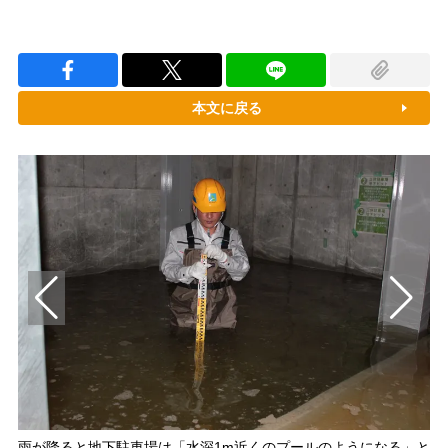
本文に戻る
雨が降ると地下駐車場は「水深1m近くのプールのようになる」と
5