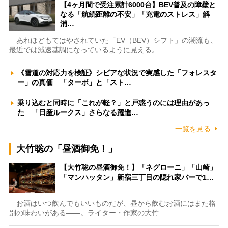
【4ヶ月間で受注累計6000台】BEV普及の障壁と
なる「航続距離の不安」「充電のストレス」解
消…
あれほどもてはやされていた「EV（BEV）シフト」の潮流も、
最近では減速基調になっているように見える。…
《雪道の対応力を検証》シビアな状況で実感した「フォレスタ
ー」の真価 「ターボ」と「スト…
乗り込むと同時に「これが軽？」と戸惑うのには理由があっ
た 「日産ルークス」さらなる躍進…
一覧を見る
大竹聡の「昼酒御免！」
【大竹聡の昼酒御免！】「ネグローニ」「山崎」
「マンハッタン」新宿三丁目の隠れ家バーで1…
お酒はいつ飲んでもいいものだが、昼から飲むお酒にはまた格
別の味わいがある――。ライター・作家の大竹…