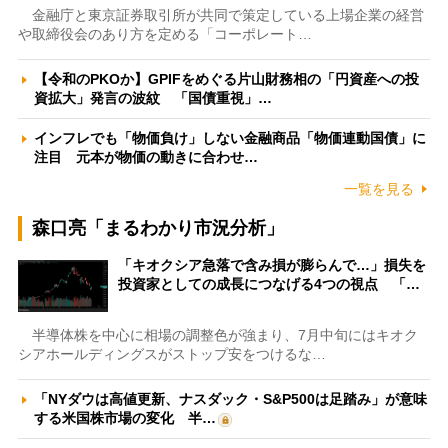
金融庁と東京証券取引所が共同で策定している上場企業の経営
や取締役会のあり方を定める「コーポレート…
【令和のPKOか】GPIFをめぐる片山財務相の「円資産への投
資拡大」発言の波紋 「国債重視」…
インフレでも「物価負け」しない金融商品「物価連動国債」に
注目 元本が物価の動きに合わせ…
一覧を見る
森口亮「まるわかり市況分析」
「キオクシア急落で含み損が膨らんで…」損失を
投資家としての成長につなげる4つの視点 「…
半導体株を中心に相場の調整色が強まり、7月中旬にはキオク
シアホールディングスがストップ安をつけるな…
「NYダウは高値更新、ナスダック・S&P500は足踏み」が意味
する米国株市場の変化 半…