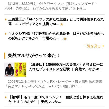
6月3日に8330円をつけたワークマン（東証スタンダード・
7564）の株価は、わずか1カ月あまりで約34％下落…
三菱重工が「AIインフラの新たな主役」として再評価される気
運 エヌビディアとの提携でAI…
キオクシアHD「7万円割れからの急反発」は再びの上昇局面へ
の反転シグナルか？ 市場のムー…
一覧を見る
突然マルサがやって来た！
【最終回】1億6000万円の負債と引き換えに手に
入れたプライスレスな経験 ｜ 突然マルサがや…
2009年12月に発行された元FXトレーダー・磯貝清明氏の著書
『突然マルサがやって来た！～FXで10億円稼い…
【第9回】もう一度FXでリベンジ！ 種銭は差し押さえを免れ
た”ヒミツのお金” ｜ 突然マルサ…