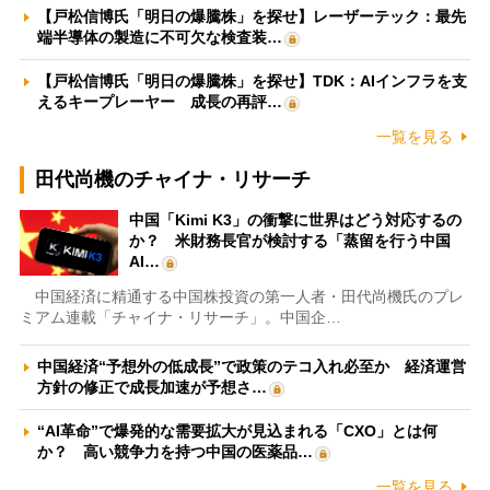
【戸松信博氏「明日の爆騰株」を探せ】レーザーテック：最先
端半導体の製造に不可欠な検査装…
【戸松信博氏「明日の爆騰株」を探せ】TDK：AIインフラを支
えるキープレーヤー 成長の再評…
一覧を見る
田代尚機のチャイナ・リサーチ
中国「Kimi K3」の衝撃に世界はどう対応するの
か？ 米財務長官が検討する「蒸留を行う中国
AI…
中国経済に精通する中国株投資の第一人者・田代尚機氏のプレ
ミアム連載「チャイナ・リサーチ」。中国企…
中国経済“予想外の低成長”で政策のテコ入れ必至か 経済運営
方針の修正で成長加速が予想さ…
“AI革命”で爆発的な需要拡大が見込まれる「CXO」とは何
か？ 高い競争力を持つ中国の医薬品…
一覧を見る