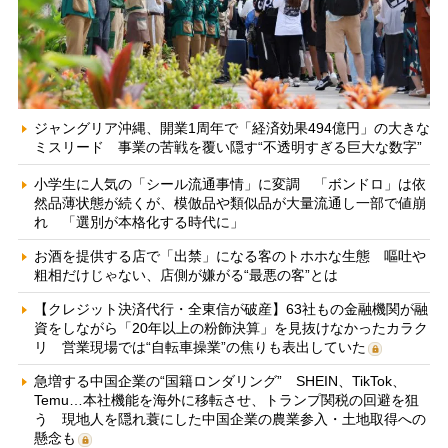
ジャングリア沖縄、開業1周年で「経済効果494億円」の大きな
ミスリード 事業の苦戦を覆い隠す“不透明すぎる巨大な数字”
小学生に人気の「シール流通事情」に変調 「ボンドロ」は依
然品薄状態が続くが、模倣品や類似品が大量流通し一部で値崩
れ 「選別が本格化する時代に」
お酒を提供する店で「出禁」になる客のトホホな生態 嘔吐や
粗相だけじゃない、店側が嫌がる“最悪の客”とは
【クレジット決済代行・全東信が破産】63社もの金融機関が融
資をしながら「20年以上の粉飾決算」を見抜けなかったカラク
リ 営業現場では“自転車操業”の焦りも表出していた
急増する中国企業の“国籍ロンダリング” SHEIN、TikTok、
Temu…本社機能を海外に移転させ、トランプ関税の回避を狙
う 現地人を隠れ蓑にした中国企業の農業参入・土地取得への
懸念も