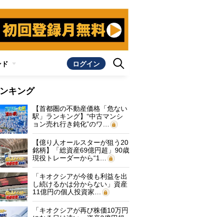
ンド
ログイン
ンキング
【首都圏の不動産価格「危ない
駅」ランキング】“中古マンシ
ョン売れ行き鈍化”のワ…
【億り人オールスターが狙う20
銘柄】「総資産69億円超」90歳
現役トレーダーから“1…
「キオクシアが今後も利益を出
し続けるかは分からない」資産
11億円の個人投資家…
「キオクシアが再び株価10万円