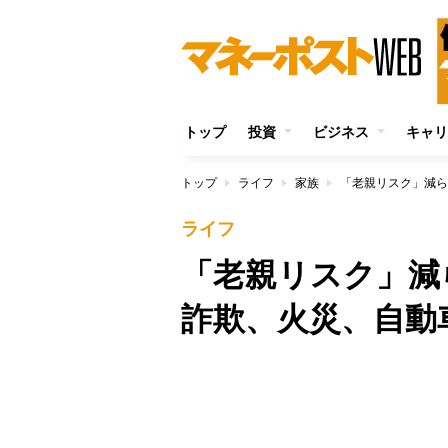
トップ
投資
ビジネス
キャリ
トップ
ライフ
家族
「老親リスク」減ら
ライフ
「老親リスク」減
詐欺、火災、自動
/
Unmute