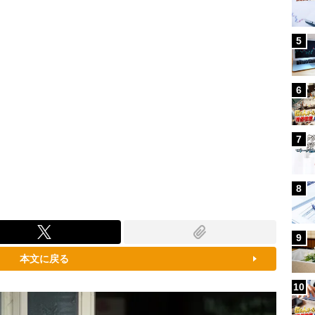
5
6
7
8
9
本文に戻る
10