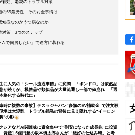
が有効、老親のトラブル対策
値の65歳男性 そのお金事情は
認知症なのかうつ病なのか
続対策」3つのステップ
ホームで同居したい」で途方に暮れる
生に人気の「シール流通事情」に変調 「ボンドロ」は依然品
態が続くが、模倣品や類似品が大量流通し一部で値崩れ 「選
本格化する時代に」
車時に複数の事故】テスラジャパン“多額のEV補助金”で注文殺
現場は大混乱 トラブル続発の背後に見え隠れする“イーロン
腕”の影
クシアなどAI関連株に資金集中で“割安になった成長株”に投資
 資産1.5億円超の坂本慎太郎さんが「絶好の仕込み時」と考