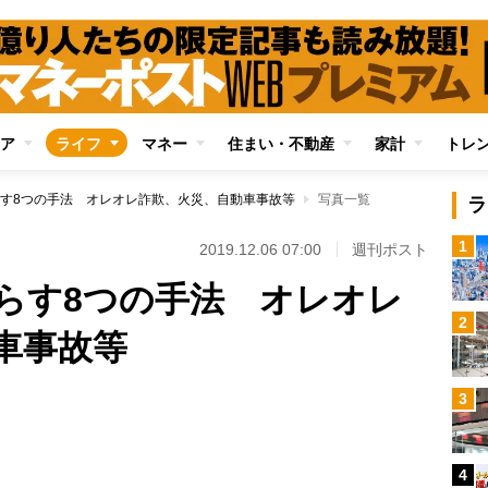
ア
ライフ
マネー
住まい・不動産
家計
トレ
す8つの手法 オレオレ詐欺、火災、自動車事故等
写真一覧
ラ
1
2019.12.06 07:00
週刊ポスト
らす8つの手法 オレオレ
2
車事故等
3
Loaded
:
96.31%
4