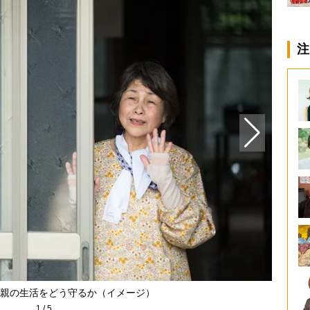
注
親の生活をどう守るか（イメージ）
1
/
5