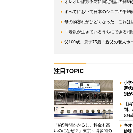
オレオレ詐欺予防に固定電話の解約
すべてにおいて日本のシニアの平均
母の物忘れがひどくなった これは
「老親が生きているうちにできる相
父100歳、息子75歳「親父の老人
注目TOPIC
小学
薄状
別が
【納
到、
の右
「約5時間かかるし、料金も高
キオ
いのになぜ？」東京～博多間の
妙味