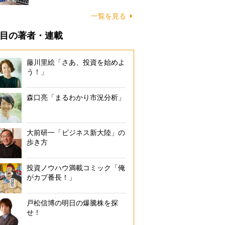
一覧を見る
目の著者・連載
藤川里絵「さあ、投資を始めよ
う！」
森口亮「まるわかり市況分析」
大前研一「ビジネス新大陸」の
歩き方
投資ノウハウ満載コミック「俺
がカブ番長！」
戸松信博の明日の爆騰株を探
せ！
「HOME ALSOK みまもりサポート」のコントローラ