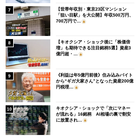
【世帯年収別・東京23区マンション
7
「狙い目駅」を大公開】年収500万円、
700万円で…
【キオクシア・ショック後に「株価倍
8
増」も期待できる注目銘柄5選】資産3
億円超・…
《利益は年5億円前後》住み込みバイト
9
から“ギガ大家さん”となった資産200億
円税理…
キオクシア・ショックで「次にマネー
10
が流れる」16銘柄 AI相場の裏で割安
に放置され…