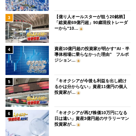
【億り人オールスターが狙う20銘柄】
3
「総資産69億円超」90歳現役トレーダ
ーから“10…
資産10億円超の投資家が明かす“AI・半
4
導体相場に乗らなかった理由” フルポ
ジション…
「キオクシアが今後も利益を出し続け
5
るかは分からない」資産11億円の個人
投資家が…
「キオクシアが再び株価10万円になる
6
日は遠い」資産3億円超のサラリーマン
投資家が…