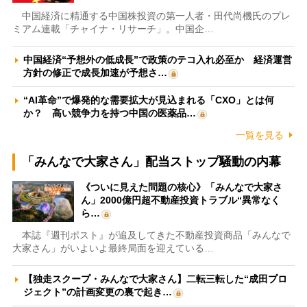
中国経済に精通する中国株投資の第一人者・田代尚機氏のプレ
ミアム連載「チャイナ・リサーチ」。中国企…
中国経済“予想外の低成長”で政策のテコ入れ必至か 経済運営
方針の修正で成長加速が予想さ…
“AI革命”で爆発的な需要拡大が見込まれる「CXO」とは何
か？ 高い競争力を持つ中国の医薬品…
一覧を見る
「みんなで大家さん」配当ストップ騒動の内幕
《ついに見えた問題の核心》「みんなで大家さ
ん」2000億円超不動産投資トラブル“異常なく
ら…
本誌『週刊ポスト』が追及してきた不動産投資商品「みんなで
大家さん」がいよいよ最終局面を迎えている…
【独走スクープ・みんなで大家さん】二転三転した“成田プロ
ジェクト”の計画変更の裏で起き…