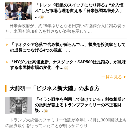
「トレンド転換のスイッチになり得る」“介入慣
れ”した市場心理を変える「日米協調為替介入」
…
日米両政府が、約28年ぶりとなる円買いの協調介入に踏み切っ
た。米国も追加介入を辞さない姿勢を示して…
「キオクシア急落で含み損が膨らんで…」損失を投資家として
の成長につなげる4つの視点 …
「NYダウは高値更新、ナスダック・S&P500は足踏み」が意味
する米国株市場の変化 半…
一覧を見る
大前研一「ビジネス新大陸」の歩き方
「イラン戦争を利用して儲けている」利益相反と
の批判が強まるトランプファミリーの不正蓄財
疑…
トランプ大統領のファミリー信託が今年1～3月に3000回以上も
の証券取引を行っていたことが明らかになり…