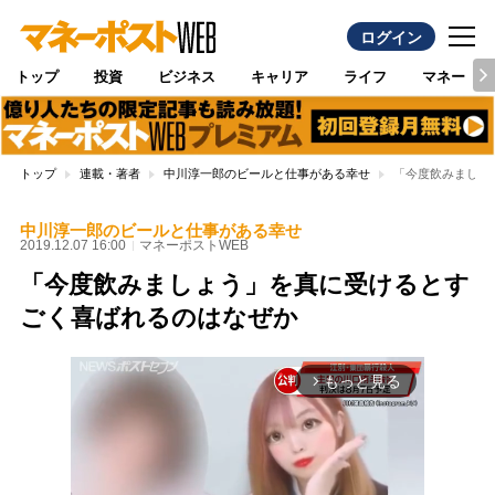
ログイン
トップ
投資
ビジネス
キャリア
ライフ
マネー
トップ
連載・著者
中川淳一郎のビールと仕事がある幸せ
「今度飲みましょ
中川淳一郎のビールと仕事がある幸せ
2019.12.07 16:00
マネーポストWEB
「今度飲みましょう」を真に受けるとす
ごく喜ばれるのはなぜか
もっと見る
arrow_forward_ios