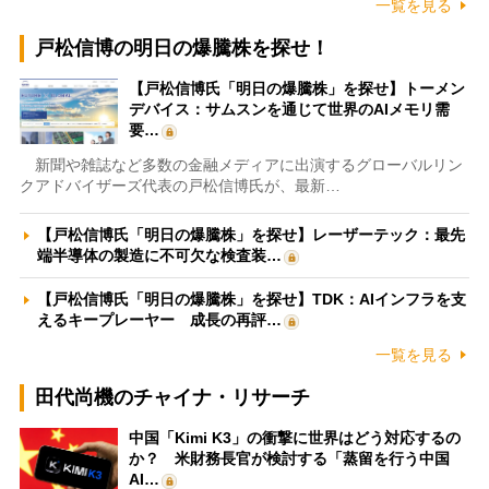
一覧を見る
戸松信博の明日の爆騰株を探せ！
【戸松信博氏「明日の爆騰株」を探せ】トーメン
デバイス：サムスンを通じて世界のAIメモリ需
要…
新聞や雑誌など多数の金融メディアに出演するグローバルリン
クアドバイザーズ代表の戸松信博氏が、最新…
【戸松信博氏「明日の爆騰株」を探せ】レーザーテック：最先
端半導体の製造に不可欠な検査装…
【戸松信博氏「明日の爆騰株」を探せ】TDK：AIインフラを支
えるキープレーヤー 成長の再評…
一覧を見る
田代尚機のチャイナ・リサーチ
中国「Kimi K3」の衝撃に世界はどう対応するの
か？ 米財務長官が検討する「蒸留を行う中国
AI…