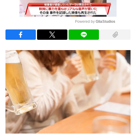
Powered by 
GliaStudios
Mute