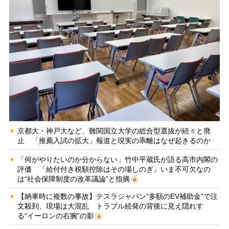
京都大・神戸大など、難関国立大学の総合型選抜が続々と廃
止 「推薦入試の拡大」報道と現実の乖離はなぜ起きるのか
「何がやりたいのか分からない」竹中平蔵氏が語る高市内閣の
評価 「給付付き税額控除はその場しのぎ」いま不可欠なの
は“社会保障制度の改革議論”と指摘
【納車時に複数の事故】テスラジャパン“多額のEV補助金”で注
文殺到、現場は大混乱 トラブル続発の背後に見え隠れす
る“イーロンの右腕”の影