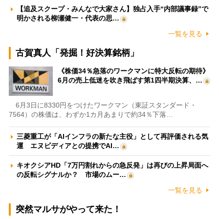
【追及スクープ・みんなで大家さん】独占入手“内部議事録”で
明かされる柳瀬健一・代表の思…
一覧を見る
古賀真人「発掘！好決算銘柄」
《株価34％急落のワークマンに特大反転の期待》
6月の売上低迷を吹き飛ばす第1四半期決算、…
6月3日に8330円をつけたワークマン（東証スタンダード・
7564）の株価は、わずか1カ月あまりで約34％下落…
三菱重工が「AIインフラの新たな主役」として再評価される気
運 エヌビディアとの提携でAI…
キオクシアHD「7万円割れからの急反発」は再びの上昇局面へ
の反転シグナルか？ 市場のムー…
一覧を見る
突然マルサがやって来た！