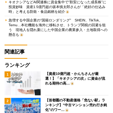
キオクシアなどAI関連株に資金集中で“割安になった成長株”に
投資妙味 資産1.5億円超の坂本慎太郎さんが「絶好の仕込み
時」と考える防衛・食品銘柄を紹介
急増する中国企業の“国籍ロンダリング” SHEIN、TikTok、
Temu…本社機能を海外に移転させ、トランプ関税の回避を狙
う 現地人を隠れ蓑にした中国企業の農業参入・土地取得への
懸念も
関連記事
ランキング
【資産10億円超・かんちさんが厳
1
選！】「キオクシアの次」に資金が流
れる期待の高…
【首都圏の不動産価格「危ない駅」ラ
2
ンキング】“中古マンション売れ行き鈍
化”のワー…