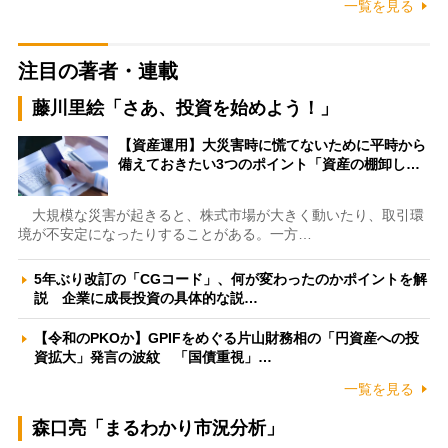
一覧を見る
注目の著者・連載
藤川里絵「さあ、投資を始めよう！」
【資産運用】大災害時に慌てないために平時から
備えておきたい3つのポイント「資産の棚卸し…
大規模な災害が起きると、株式市場が大きく動いたり、取引環
境が不安定になったりすることがある。一方…
5年ぶり改訂の「CGコード」、何が変わったのかポイントを解
説 企業に成長投資の具体的な説…
【令和のPKOか】GPIFをめぐる片山財務相の「円資産への投
資拡大」発言の波紋 「国債重視」…
一覧を見る
森口亮「まるわかり市況分析」