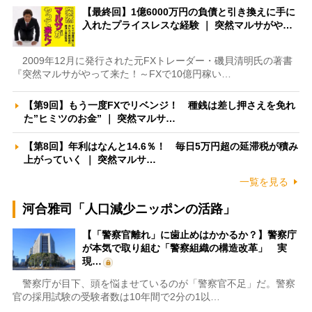
【最終回】1億6000万円の負債と引き換えに手に
入れたプライスレスな経験 ｜ 突然マルサがや…
2009年12月に発行された元FXトレーダー・磯貝清明氏の著書
『突然マルサがやって来た！～FXで10億円稼い…
【第9回】もう一度FXでリベンジ！ 種銭は差し押さえを免れ
た”ヒミツのお金” ｜ 突然マルサ…
【第8回】年利はなんと14.6％！ 毎日5万円超の延滞税が積み
上がっていく ｜ 突然マルサ…
一覧を見る
河合雅司「人口減少ニッポンの活路」
【「警察官離れ」に歯止めはかかるか？】警察庁
が本気で取り組む「警察組織の構造改革」 実
現…
警察庁が目下、頭を悩ませているのが「警察官不足」だ。警察
官の採用試験の受験者数は10年間で2分の1以…