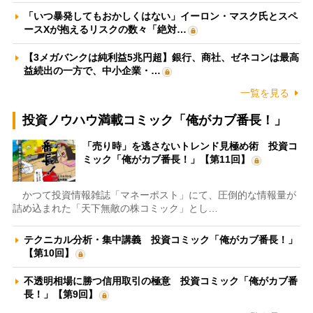
「いつ暴発してもおかしくはない」イーロン・マスク氏とスペ
ースXが抱えるリスクの数々「絶対…
【3メガバンクは純利益5兆円超】銀行、商社、ゼネコンは最高
益続出の一方で、中小企業・…
一覧を見る
投資ノウハウ満載コミック「俺がカブ番長！」
「売り時」を逃さないトレンド見極め術 投資コ
ミック「俺がカブ番長！」【第11回】
かつて投資情報雑誌「マネーポスト」にて、圧倒的な情報量が
詰め込まれた「天下無敵の株コミック」とし…
テクニカル分析・集中講義 投資コミック「俺がカブ番長！」
【第10回】
不透明相場に勝つ信用取引の極意 投資コミック「俺がカブ番
長！」【第9回】