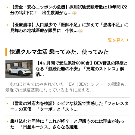
【安全・安心ニッポンの危機】採用試験受験者数は10年間で2
分の1以下に！ 出生数減がも…
【医療崩壊】人口減少で「医師不足」に加えて「患者不足」に
見舞われ地域医療が限界に 今後…
一覧を見る
快適クルマ生活 乗ってみた、使ってみた
【4ヶ月間で受注累計6000台】BEV普及の障壁と
なる「航続距離の不安」「充電のストレス」解
消…
あれほどもてはやされていた「EV（BEV）シフト」の潮流も、
最近では減速基調になっているように見える。…
《雪道の対応力を検証》シビアな状況で実感した「フォレスタ
ー」の真価 「ターボ」と「スト…
乗り込むと同時に「これが軽？」と戸惑うのには理由があっ
た 「日産ルークス」さらなる躍進…