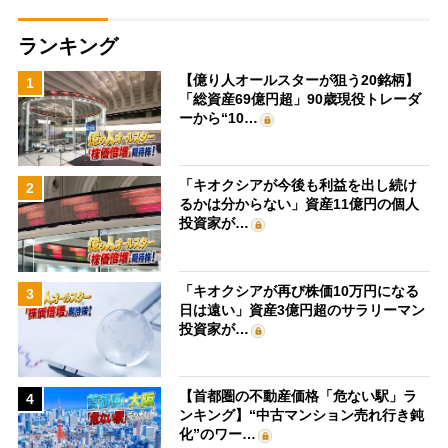
ランキング
【億り人オールスターが狙う20銘柄】
1
「総資産69億円超」90歳現役トレーダ
ーから“10…
「キオクシアが今後も利益を出し続け
2
るかは分からない」資産11億円の個人
投資家が…
「キオクシアが再び株価10万円になる
3
日は遠い」資産3億円超のサラリーマン
投資家が…
【首都圏の不動産価格「危ない駅」ラ
4
ンキング】“中古マンション売れ行き鈍
化”のワー…