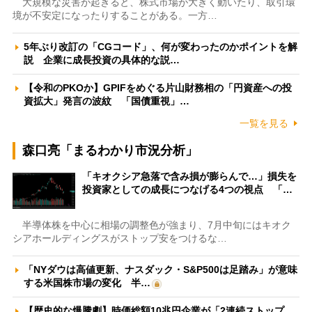
大規模な災害が起きると、株式市場が大きく動いたり、取引環
境が不安定になったりすることがある。一方…
5年ぶり改訂の「CGコード」、何が変わったのかポイントを解
説 企業に成長投資の具体的な説…
【令和のPKOか】GPIFをめぐる片山財務相の「円資産への投
資拡大」発言の波紋 「国債重視」…
一覧を見る
森口亮「まるわかり市況分析」
「キオクシア急落で含み損が膨らんで…」損失を
投資家としての成長につなげる4つの視点 「…
半導体株を中心に相場の調整色が強まり、7月中旬にはキオク
シアホールディングスがストップ安をつけるな…
「NYダウは高値更新、ナスダック・S&P500は足踏み」が意味
する米国株市場の変化 半…
【歴史的な爆騰劇】時価総額10兆円企業が「2連続ストップ