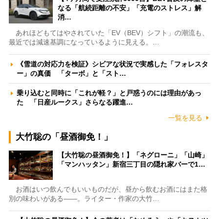
なる「航続距離の不安」「充電のストレス」解
消…
あれほどもてはやされていた「EV（BEV）シフト」の潮流も、
最近では減速基調になっているように見える。…
《雪道の対応力を検証》シビアな状況で実感した「フォレスタ
ー」の真価 「ターボ」と「スト…
乗り込むと同時に「これが軽？」と戸惑うのには理由があっ
た 「日産ルークス」さらなる躍進…
一覧を見る
大竹聡の「昼酒御免！」
【大竹聡の昼酒御免！】「ネグローニ」「山崎」
「マンハッタン」新宿三丁目の隠れ家バーで1…
お酒はいつ飲んでもいいものだが、昼から飲むお酒にはまた格
別の味わいがある――。ライター・作家の大竹…