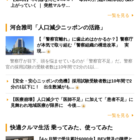
上がっていく ｜ 突然マルサ…
一覧を見る
河合雅司「人口減少ニッポンの活路」
【「警察官離れ」に歯止めはかかるか？】警察庁
が本気で取り組む「警察組織の構造改革」 実
現…
警察庁が目下、頭を悩ませているのが「警察官不足」だ。警察
官の採用試験の受験者数は10年間で2分の1以…
【安全・安心ニッポンの危機】採用試験受験者数は10年間で2
分の1以下に！ 出生数減がも…
【医療崩壊】人口減少で「医師不足」に加えて「患者不足」に
見舞われ地域医療が限界に 今後…
一覧を見る
快適クルマ生活 乗ってみた、使ってみた
【4ヶ月間で受注累計6000台】BEV普及の障壁と