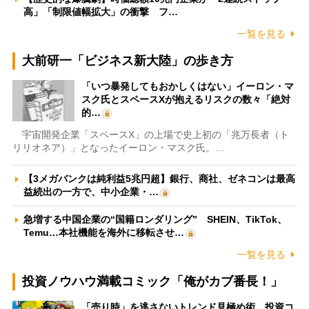
高」「制限値幅拡大」の衝撃 フ…
一覧を見る
大前研一「ビジネス新大陸」の歩き方
「いつ暴発してもおかしくはない」イーロン・マ
スク氏とスペースXが抱えるリスクの数々「絶対
的…
宇宙開発企業「スペースX」の上場で史上初の「兆万長者（ト
リリオネア）」となったイーロン・マスク氏。…
【3メガバンクは純利益5兆円超】銀行、商社、ゼネコンは最高
益続出の一方で、中小企業・…
急増する中国企業の“国籍ロンダリング” SHEIN、TikTok、
Temu…本社機能を海外に移転させ…
一覧を見る
投資ノウハウ満載コミック「俺がカブ番長！」
「売り時」を逃さないトレンド見極め術 投資コ