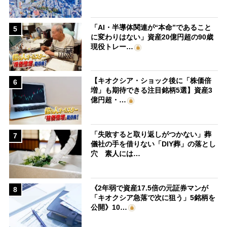
「AI・半導体関連が“本命”であること
5
に変わりはない」資産20億円超の90歳
現役トレー…
【キオクシア・ショック後に「株価倍
6
増」も期待できる注目銘柄5選】資産3
億円超・…
「失敗すると取り返しがつかない」葬
7
儀社の手を借りない「DIY葬」の落とし
穴 素人には…
《2年弱で資産17.5倍の元証券マンが
8
「キオクシア急落で次に狙う」5銘柄を
公開》10…