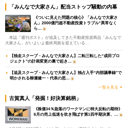
「みんなで大家さん」配当ストップ騒動の内幕
《ついに見えた問題の核心》「みんなで大家さ
ん」2000億円超不動産投資トラブル“異常なく
ら…
本誌『週刊ポスト』が追及してきた不動産投資商品「みんなで
大家さん」がいよいよ最終局面を迎えている…
【独走スクープ・みんなで大家さん】二転三転した“成田プロ
ジェクト”の計画変更の裏で起き…
【追及スクープ・みんなで大家さん】独占入手“内部議事録”で
明かされる柳瀬健一・代表の思…
一覧を見る
古賀真人「発掘！好決算銘柄」
《株価34％急落のワークマンに特大反転の期待》
6月の売上低迷を吹き飛ばす第1四半期決算、…