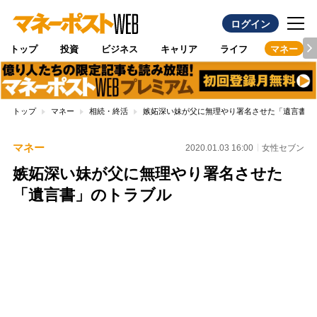
ログイン
トップ
投資
ビジネス
キャリア
ライフ
マネー
トップ
マネー
相続・終活
嫉妬深い妹が父に無理やり署名させた「遺言書」
マネー
2020.01.03 16:00
女性セブン
嫉妬深い妹が父に無理やり署名させた
「遺言書」のトラブル
Loaded
:
100.00%
/
Unmute