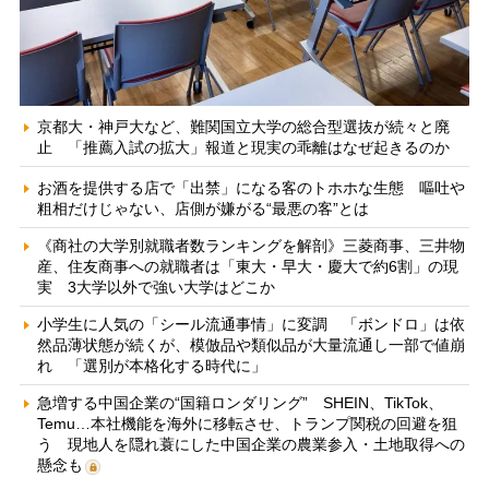
京都大・神戸大など、難関国立大学の総合型選抜が続々と廃
止 「推薦入試の拡大」報道と現実の乖離はなぜ起きるのか
お酒を提供する店で「出禁」になる客のトホホな生態 嘔吐や
粗相だけじゃない、店側が嫌がる“最悪の客”とは
《商社の大学別就職者数ランキングを解剖》三菱商事、三井物
産、住友商事への就職者は「東大・早大・慶大で約6割」の現
実 3大学以外で強い大学はどこか
小学生に人気の「シール流通事情」に変調 「ボンドロ」は依
然品薄状態が続くが、模倣品や類似品が大量流通し一部で値崩
れ 「選別が本格化する時代に」
急増する中国企業の“国籍ロンダリング” SHEIN、TikTok、
Temu…本社機能を海外に移転させ、トランプ関税の回避を狙
う 現地人を隠れ蓑にした中国企業の農業参入・土地取得への
懸念も