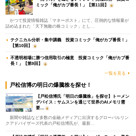
ミック「俺がカブ番長！」【第11回】
かつて投資情報雑誌「マネーポスト」にて、圧倒的な情報量が
詰め込まれた「天下無敵の株コミック」とし…
テクニカル分析・集中講義 投資コミック「俺がカブ番長！」
【第10回】
不透明相場に勝つ信用取引の極意 投資コミック「俺がカブ番
長！」【第9回】
一覧を見る
戸松信博の明日の爆騰株を探せ！
【戸松信博氏「明日の爆騰株」を探せ】トーメン
デバイス：サムスンを通じて世界のAIメモリ需
要…
新聞や雑誌など多数の金融メディアに出演するグローバルリン
クアドバイザーズ代表の戸松信博氏が、最新…