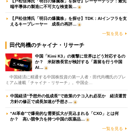
【戸松信博氏「明日の爆騰株」を探せ】レーザーテック：最先
端半導体の製造に不可欠な検査装…
【戸松信博氏「明日の爆騰株」を探せ】TDK：AIインフラを支
えるキープレーヤー 成長の再評…
一覧を見る
田代尚機のチャイナ・リサーチ
中国「Kimi K3」の衝撃に世界はどう対応するの
か？ 米財務長官が検討する「蒸留を行う中国
AI…
中国経済に精通する中国株投資の第一人者・田代尚機氏のプレ
ミアム連載「チャイナ・リサーチ」。中国企…
中国経済“予想外の低成長”で政策のテコ入れ必至か 経済運営
方針の修正で成長加速が予想さ…
“AI革命”で爆発的な需要拡大が見込まれる「CXO」とは何
か？ 高い競争力を持つ中国の医薬品…
一覧を見る