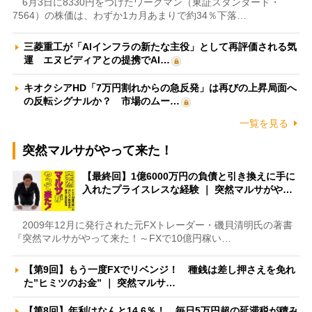
6月3日に8330円をつけたワークマン（東証スタンダード・
7564）の株価は、わずか1カ月あまりで約34％下落…
三菱重工が「AIインフラの新たな主役」として再評価される気
運 エヌビディアとの提携でAI…
キオクシアHD「7万円割れからの急反発」は再びの上昇局面へ
の反転シグナルか？ 市場のムー…
一覧を見る
突然マルサがやって来た！
【最終回】1億6000万円の負債と引き換えに手に
入れたプライスレスな経験 ｜ 突然マルサがや…
2009年12月に発行された元FXトレーダー・磯貝清明氏の著書
『突然マルサがやって来た！～FXで10億円稼い…
【第9回】もう一度FXでリベンジ！ 種銭は差し押さえを免れ
た”ヒミツのお金” ｜ 突然マルサ…
【第8回】年利はなんと14.6％！ 毎日5万円超の延滞税が積み