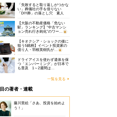
「失敗すると取り返しがつかな
い」葬儀社の手を借りない
「DIY葬」の落とし穴 素人
に…
【大阪の不動産価格「危ない
駅」ランキング】“中古マンシ
ョン売れ行き鈍化”のワー…
【キオクシア・ショックの後に
狙う5銘柄】イベント投資家の
億り人・羽根英樹氏が…
ドライアイスを使わず遺体を保
つ「エンバーミング」が日本で
も普及 1～2週間は…
一覧を見る
目の著者・連載
藤川里絵「さあ、投資を始めよ
う！」