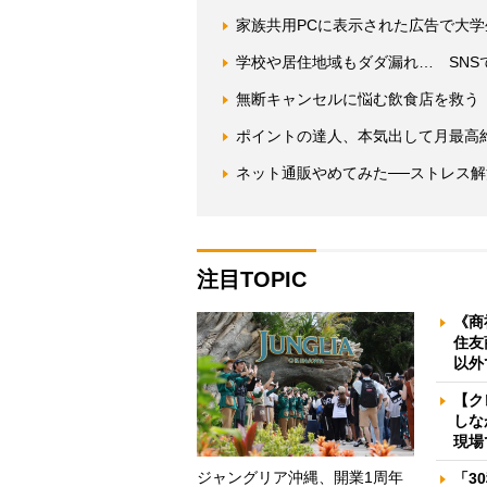
家族共用PCに表示された広告で大
学校や居住地域もダダ漏れ… SNS
無断キャンセルに悩む飲食店を救う
ポイントの達人、本気出して月最高
ネット通販やめてみた──ストレス
注目TOPIC
《商
住友
以外
【ク
しな
現場
ジャングリア沖縄、開業1周年
「3