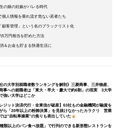
学生の娘の妊娠がバレる時代
で個人情報を垂れ流す危ない若者たち
「顧客管理」という名のブラックリスト化
約5万円相当を貯めた方法
解消＆お金も貯まる快適生活に
社の大学別就職者数ランキングを解剖》三菱商事、三井物産、
商事への就職者は「東大・早大・慶大で約6割」の現実 3大学
で強い大学はどこか
レジット決済代行・全東信が破産】63社もの金融機関が融資を
がら「20年以上の粉飾決算」を見抜けなかったカラクリ 営業
では“自転車操業”の焦りも表出していた
0種類以上のパン食べ放題」で行列のできる新形態レストランを