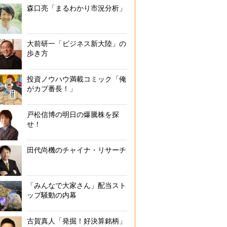
森口亮「まるわかり市況分析」
大前研一「ビジネス新大陸」の
歩き方
投資ノウハウ満載コミック「俺
がカブ番長！」
戸松信博の明日の爆騰株を探
せ！
田代尚機のチャイナ・リサーチ
「みんなで大家さん」配当スト
ップ騒動の内幕
古賀真人「発掘！好決算銘柄」