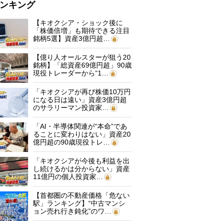
ンキング
【キオクシア・ショック後に
「株価倍増」も期待できる注目
銘柄5選】資産3億円超…
【億り人オールスターが狙う20
銘柄】「総資産69億円超」90歳
現役トレーダーから“1…
「キオクシアが再び株価10万円
になる日は遠い」資産3億円超
のサラリーマン投資家…
「AI・半導体関連が“本命”であ
ることに変わりはない」資産20
億円超の90歳現役トレ…
「キオクシアが今後も利益を出
し続けるかは分からない」資産
11億円の個人投資家…
【首都圏の不動産価格「危ない
駅」ランキング】“中古マンシ
ョン売れ行き鈍化”のワ…