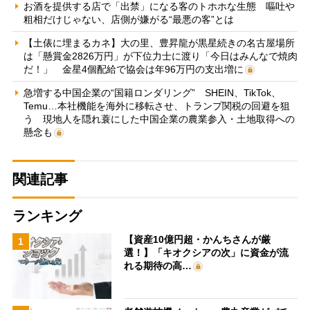
お酒を提供する店で「出禁」になる客のトホホな生態 嘔吐や
粗相だけじゃない、店側が嫌がる“最悪の客”とは
【土俵に埋まるカネ】大の里、豊昇龍が黒星続きの名古屋場所
は「懸賞金2826万円」が下位力士に渡り「今日はみんなで焼肉
だ！」 金星4個配給で協会は年96万円の支出増に
急増する中国企業の“国籍ロンダリング” SHEIN、TikTok、
Temu…本社機能を海外に移転させ、トランプ関税の回避を狙
う 現地人を隠れ蓑にした中国企業の農業参入・土地取得への
懸念も
関連記事
ランキング
【資産10億円超・かんちさんが厳
1
選！】「キオクシアの次」に資金が流
れる期待の高…