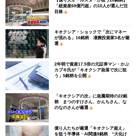
「総資産69億円超」の10人が選んだ注
目株
キオクシア・ショックで「次にマネー
が流れる」16銘柄 凄腕投資家3名が厳
選
2年弱で資産17.5倍の元証券マン・かぶ
カブキ氏が「キオクシア急落で次に狙
う」5銘柄を公開
「キオクシアの次」に急騰期待の22銘
柄 まつのすけさん、かんちさん、な
のなのさんが厳選
億り人たちが厳選「キオクシア超え」
を狙う半導体・AI関連8銘柄 “大化け