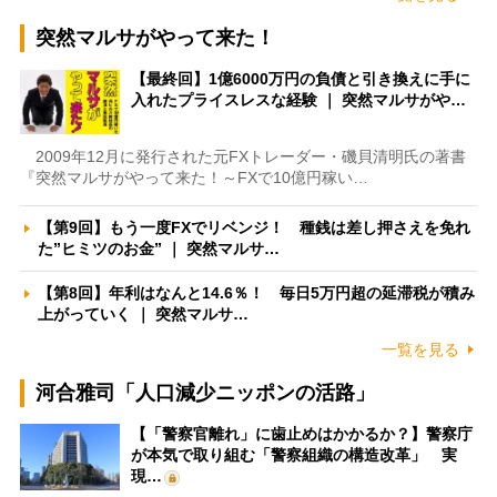
突然マルサがやって来た！
【最終回】1億6000万円の負債と引き換えに手に
入れたプライスレスな経験 ｜ 突然マルサがや…
2009年12月に発行された元FXトレーダー・磯貝清明氏の著書
『突然マルサがやって来た！～FXで10億円稼い…
【第9回】もう一度FXでリベンジ！ 種銭は差し押さえを免れ
た”ヒミツのお金” ｜ 突然マルサ…
【第8回】年利はなんと14.6％！ 毎日5万円超の延滞税が積み
上がっていく ｜ 突然マルサ…
一覧を見る
河合雅司「人口減少ニッポンの活路」
【「警察官離れ」に歯止めはかかるか？】警察庁
が本気で取り組む「警察組織の構造改革」 実
現…