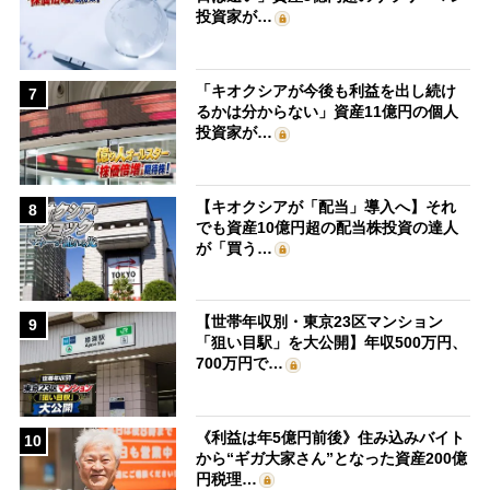
投資家が…
「キオクシアが今後も利益を出し続け
7
るかは分からない」資産11億円の個人
投資家が…
【キオクシアが「配当」導入へ】それ
8
でも資産10億円超の配当株投資の達人
が「買う…
【世帯年収別・東京23区マンション
9
「狙い目駅」を大公開】年収500万円、
700万円で…
《利益は年5億円前後》住み込みバイト
10
から“ギガ大家さん”となった資産200億
円税理…