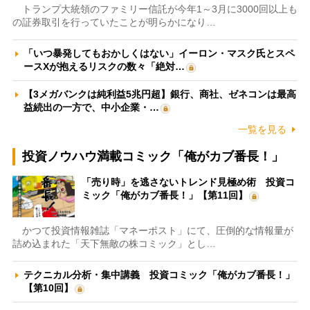
トランプ大統領のファミリー信託が今年1～3月に3000回以上も
の証券取引を行っていたことが明らかになり…
「いつ暴発してもおかしくはない」イーロン・マスク氏とスペ
ースXが抱えるリスクの数々「絶対…
【3メガバンクは純利益5兆円超】銀行、商社、ゼネコンは最高
益続出の一方で、中小企業・…
一覧を見る
投資ノウハウ満載コミック「俺がカブ番長！」
「売り時」を逃さないトレンド見極め術 投資コ
ミック「俺がカブ番長！」【第11回】
かつて投資情報雑誌「マネーポスト」にて、圧倒的な情報量が
詰め込まれた「天下無敵の株コミック」とし…
テクニカル分析・集中講義 投資コミック「俺がカブ番長！」
【第10回】