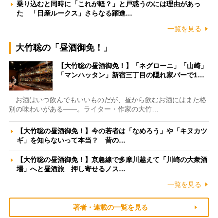
乗り込むと同時に「これが軽？」と戸惑うのには理由があっ
た 「日産ルークス」さらなる躍進…
一覧を見る
大竹聡の「昼酒御免！」
【大竹聡の昼酒御免！】「ネグローニ」「山崎」
「マンハッタン」新宿三丁目の隠れ家バーで1…
お酒はいつ飲んでもいいものだが、昼から飲むお酒にはまた格
別の味わいがある――。ライター・作家の大竹…
【大竹聡の昼酒御免！】今の若者は「なめろう」や「キヌカツ
ギ」を知らないって本当？ 昔の…
【大竹聡の昼酒御免！】京急線で多摩川越えて「川崎の大衆酒
場」へと昼酒旅 押し寄せるノス…
一覧を見る
著者・連載の一覧を見る