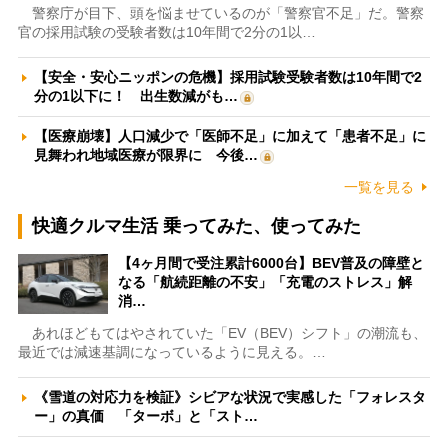
警察庁が目下、頭を悩ませているのが「警察官不足」だ。警察
官の採用試験の受験者数は10年間で2分の1以…
【安全・安心ニッポンの危機】採用試験受験者数は10年間で2
分の1以下に！ 出生数減がも…
【医療崩壊】人口減少で「医師不足」に加えて「患者不足」に
見舞われ地域医療が限界に 今後…
一覧を見る
快適クルマ生活 乗ってみた、使ってみた
【4ヶ月間で受注累計6000台】BEV普及の障壁と
なる「航続距離の不安」「充電のストレス」解
消…
あれほどもてはやされていた「EV（BEV）シフト」の潮流も、
最近では減速基調になっているように見える。…
《雪道の対応力を検証》シビアな状況で実感した「フォレスタ
ー」の真価 「ターボ」と「スト…