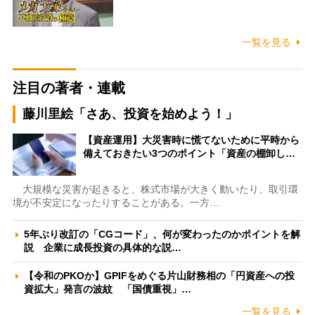
一覧を見る
注目の著者・連載
藤川里絵「さあ、投資を始めよう！」
【資産運用】大災害時に慌てないために平時から
備えておきたい3つのポイント「資産の棚卸し…
大規模な災害が起きると、株式市場が大きく動いたり、取引環
境が不安定になったりすることがある。一方…
5年ぶり改訂の「CGコード」、何が変わったのかポイントを解
説 企業に成長投資の具体的な説…
【令和のPKOか】GPIFをめぐる片山財務相の「円資産への投
資拡大」発言の波紋 「国債重視」…
一覧を見る