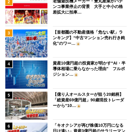
老舗遊技機メーカー・豊丸産業がパチ
2
ンコ事業停止の背景 大手と中小の格
差拡大に拍車…
【首都圏の不動産価格「危ない駅」ラ
3
ンキング】“中古マンション売れ行き鈍
化”のワー…
資産10億円超の投資家が明かす“AI・半
4
導体相場に乗らなかった理由” フルポ
ジション…
【億り人オールスターが狙う20銘柄】
5
「総資産69億円超」90歳現役トレーダ
ーから“10…
「キオクシアが再び株価10万円になる
6
日は遠い」資産3億円超のサラリーマン