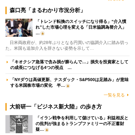
森口亮「まるわかり市況分析」
「トレンド転換のスイッチになり得る」“介入慣
れ”した市場心理を変える「日米協調為替介入」
…
日米両政府が、約28年ぶりとなる円買いの協調介入に踏み切っ
た。米国も追加介入を辞さない姿勢を示して…
「キオクシア急落で含み損が膨らんで…」損失を投資家として
の成長につなげる4つの視点 …
「NYダウは高値更新、ナスダック・S&P500は足踏み」が意味
する米国株市場の変化 半…
一覧を見る
大前研一「ビジネス新大陸」の歩き方
「イラン戦争を利用して儲けている」利益相反と
の批判が強まるトランプファミリーの不正蓄財
疑…