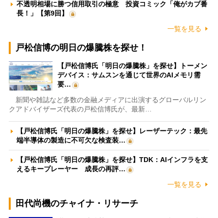
不透明相場に勝つ信用取引の極意 投資コミック「俺がカブ番
長！」【第9回】
一覧を見る
戸松信博の明日の爆騰株を探せ！
【戸松信博氏「明日の爆騰株」を探せ】トーメン
デバイス：サムスンを通じて世界のAIメモリ需
要…
新聞や雑誌など多数の金融メディアに出演するグローバルリン
クアドバイザーズ代表の戸松信博氏が、最新…
【戸松信博氏「明日の爆騰株」を探せ】レーザーテック：最先
端半導体の製造に不可欠な検査装…
【戸松信博氏「明日の爆騰株」を探せ】TDK：AIインフラを支
えるキープレーヤー 成長の再評…
一覧を見る
田代尚機のチャイナ・リサーチ