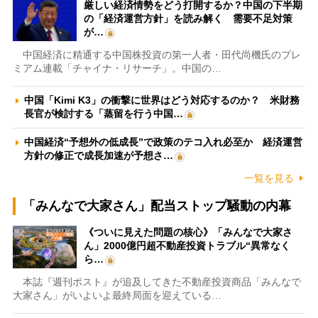
厳しい経済情勢をどう打開するか？中国の下半期
の「経済運営方針」を読み解く 需要不足対策
が…
中国経済に精通する中国株投資の第一人者・田代尚機氏のプレ
ミアム連載「チャイナ・リサーチ」。中国の…
中国「Kimi K3」の衝撃に世界はどう対応するのか？ 米財務
長官が検討する「蒸留を行う中国…
中国経済“予想外の低成長”で政策のテコ入れ必至か 経済運営
方針の修正で成長加速が予想さ…
一覧を見る
「みんなで大家さん」配当ストップ騒動の内幕
《ついに見えた問題の核心》「みんなで大家さ
ん」2000億円超不動産投資トラブル“異常なく
ら…
本誌『週刊ポスト』が追及してきた不動産投資商品「みんなで
大家さん」がいよいよ最終局面を迎えている…