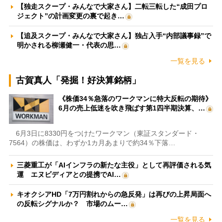
【独走スクープ・みんなで大家さん】二転三転した“成田プロ
ジェクト”の計画変更の裏で起き…
【追及スクープ・みんなで大家さん】独占入手“内部議事録”で
明かされる柳瀬健一・代表の思…
一覧を見る
古賀真人「発掘！好決算銘柄」
《株価34％急落のワークマンに特大反転の期待》
6月の売上低迷を吹き飛ばす第1四半期決算、…
6月3日に8330円をつけたワークマン（東証スタンダード・
7564）の株価は、わずか1カ月あまりで約34％下落…
三菱重工が「AIインフラの新たな主役」として再評価される気
運 エヌビディアとの提携でAI…
キオクシアHD「7万円割れからの急反発」は再びの上昇局面へ
の反転シグナルか？ 市場のムー…
一覧を見る