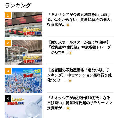
ランキング
「キオクシアが今後も利益を出し続け
1
るかは分からない」資産11億円の個人
投資家が…
【億り人オールスターが狙う20銘柄】
2
「総資産69億円超」90歳現役トレーダ
ーから“10…
【首都圏の不動産価格「危ない駅」ラ
3
ンキング】“中古マンション売れ行き鈍
化”のワー…
「キオクシアが再び株価10万円になる
4
日は遠い」資産3億円超のサラリーマン
投資家が…