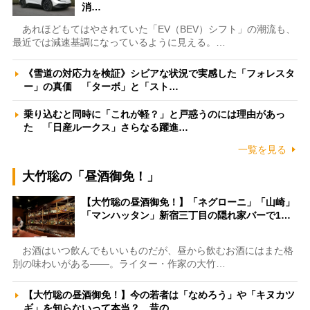
消…
あれほどもてはやされていた「EV（BEV）シフト」の潮流も、
最近では減速基調になっているように見える。…
《雪道の対応力を検証》シビアな状況で実感した「フォレスタ
ー」の真価 「ターボ」と「スト…
乗り込むと同時に「これが軽？」と戸惑うのには理由があっ
た 「日産ルークス」さらなる躍進…
一覧を見る
大竹聡の「昼酒御免！」
【大竹聡の昼酒御免！】「ネグローニ」「山崎」
「マンハッタン」新宿三丁目の隠れ家バーで1…
お酒はいつ飲んでもいいものだが、昼から飲むお酒にはまた格
別の味わいがある――。ライター・作家の大竹…
【大竹聡の昼酒御免！】今の若者は「なめろう」や「キヌカツ
ギ」を知らないって本当？ 昔の…