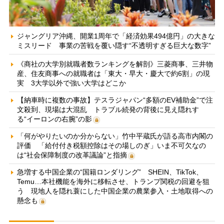
ジャングリア沖縄、開業1周年で「経済効果494億円」の大きな
ミスリード 事業の苦戦を覆い隠す“不透明すぎる巨大な数字”
《商社の大学別就職者数ランキングを解剖》三菱商事、三井物
産、住友商事への就職者は「東大・早大・慶大で約6割」の現
実 3大学以外で強い大学はどこか
【納車時に複数の事故】テスラジャパン“多額のEV補助金”で注
文殺到、現場は大混乱 トラブル続発の背後に見え隠れす
る“イーロンの右腕”の影
「何がやりたいのか分からない」竹中平蔵氏が語る高市内閣の
評価 「給付付き税額控除はその場しのぎ」いま不可欠なの
は“社会保障制度の改革議論”と指摘
急増する中国企業の“国籍ロンダリング” SHEIN、TikTok、
Temu…本社機能を海外に移転させ、トランプ関税の回避を狙
う 現地人を隠れ蓑にした中国企業の農業参入・土地取得への
懸念も