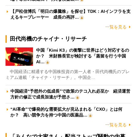
【戸松信博氏「明日の爆騰株」を探せ】TDK：AIインフラを支
えるキープレーヤー 成長の再評…
一覧を見る
田代尚機のチャイナ・リサーチ
中国「Kimi K3」の衝撃に世界はどう対応するの
か？ 米財務長官が検討する「蒸留を行う中国
AI…
中国経済に精通する中国株投資の第一人者・田代尚機氏のプレ
ミアム連載「チャイナ・リサーチ」。中国企…
中国経済“予想外の低成長”で政策のテコ入れ必至か 経済運営
方針の修正で成長加速が予想さ…
“AI革命”で爆発的な需要拡大が見込まれる「CXO」とは何
か？ 高い競争力を持つ中国の医薬品…
一覧を見る
「みんなで大家さん」配当ストップ騒動の内幕