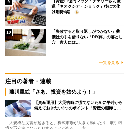
【資産11億円マック・チェリーさん厳
9
選「キオクシア・ショック」後に大化
け期待4銘…
「失敗すると取り返しがつかない」葬
10
儀社の手を借りない「DIY葬」の落とし
穴 素人には…
一覧を見る
注目の著者・連載
藤川里絵「さあ、投資を始めよう！」
【資産運用】大災害時に慌てないために平時から
備えておきたい3つのポイント「資産の棚卸し…
大規模な災害が起きると、株式市場が大きく動いたり、取引環
境が不安定になったりすることがある。一方…