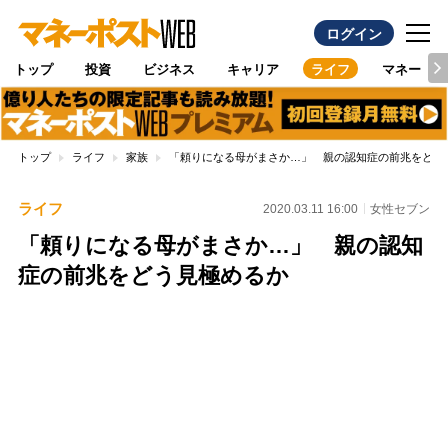
ログイン
トップ
投資
ビジネス
キャリア
ライフ
マネー
トップ
ライフ
家族
「頼りになる母がまさか…」 親の認知症の前兆をどう
ライフ
2020.03.11 16:00
女性セブン
「頼りになる母がまさか…」 親の認知
症の前兆をどう見極めるか
Loaded
:
100.00%
/
Unmute