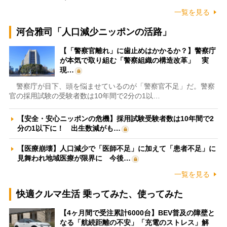
一覧を見る
河合雅司「人口減少ニッポンの活路」
【「警察官離れ」に歯止めはかかるか？】警察庁
が本気で取り組む「警察組織の構造改革」 実
現…
警察庁が目下、頭を悩ませているのが「警察官不足」だ。警察
官の採用試験の受験者数は10年間で2分の1以…
【安全・安心ニッポンの危機】採用試験受験者数は10年間で2
分の1以下に！ 出生数減がも…
【医療崩壊】人口減少で「医師不足」に加えて「患者不足」に
見舞われ地域医療が限界に 今後…
一覧を見る
快適クルマ生活 乗ってみた、使ってみた
【4ヶ月間で受注累計6000台】BEV普及の障壁と
なる「航続距離の不安」「充電のストレス」解