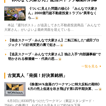
《ついに見えた問題の核心》「みんなで大家さ
ん」2000億円超不動産投資トラブル“異常なく
ら…
本誌『週刊ポスト』が追及してきた不動産投資商品「みんなで
大家さん」がいよいよ最終局面を迎えている…
【独走スクープ・みんなで大家さん】二転三転した“成田プロ
ジェクト”の計画変更の裏で起き…
【追及スクープ・みんなで大家さん】独占入手“内部議事録”で
明かされる柳瀬健一・代表の思…
一覧を見る
古賀真人「発掘！好決算銘柄」
《株価34％急落のワークマンに特大反転の期待》
6月の売上低迷を吹き飛ばす第1四半期決算、…
6月3日に8330円をつけたワークマン（東証スタンダード・
7564）の株価は、わずか1カ月あまりで約34％下落…