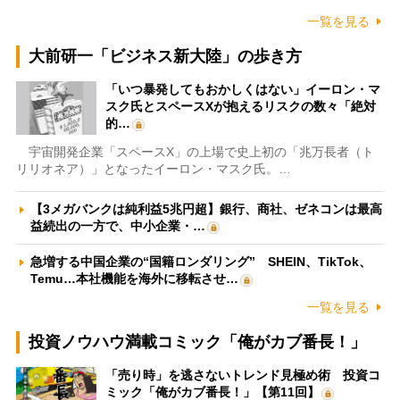
一覧を見る
大前研一「ビジネス新大陸」の歩き方
「いつ暴発してもおかしくはない」イーロン・マ
スク氏とスペースXが抱えるリスクの数々「絶対
的…
宇宙開発企業「スペースX」の上場で史上初の「兆万長者（ト
リリオネア）」となったイーロン・マスク氏。…
【3メガバンクは純利益5兆円超】銀行、商社、ゼネコンは最高
益続出の一方で、中小企業・…
急増する中国企業の“国籍ロンダリング” SHEIN、TikTok、
Temu…本社機能を海外に移転させ…
一覧を見る
投資ノウハウ満載コミック「俺がカブ番長！」
「売り時」を逃さないトレンド見極め術 投資コ
ミック「俺がカブ番長！」【第11回】