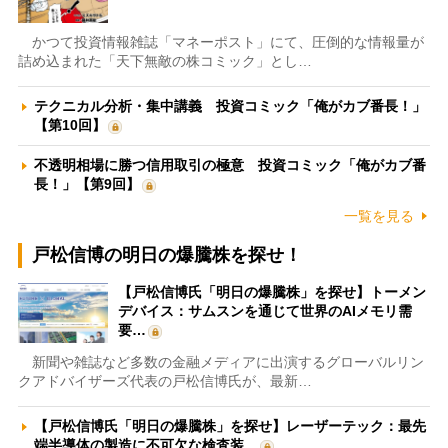
かつて投資情報雑誌「マネーポスト」にて、圧倒的な情報量が
詰め込まれた「天下無敵の株コミック」とし…
テクニカル分析・集中講義 投資コミック「俺がカブ番長！」
【第10回】
不透明相場に勝つ信用取引の極意 投資コミック「俺がカブ番
長！」【第9回】
一覧を見る
戸松信博の明日の爆騰株を探せ！
【戸松信博氏「明日の爆騰株」を探せ】トーメン
デバイス：サムスンを通じて世界のAIメモリ需
要…
新聞や雑誌など多数の金融メディアに出演するグローバルリン
クアドバイザーズ代表の戸松信博氏が、最新…
【戸松信博氏「明日の爆騰株」を探せ】レーザーテック：最先
端半導体の製造に不可欠な検査装…