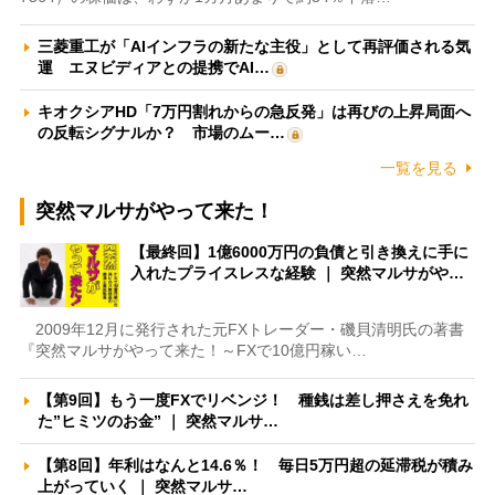
三菱重工が「AIインフラの新たな主役」として再評価される気
運 エヌビディアとの提携でAI…
キオクシアHD「7万円割れからの急反発」は再びの上昇局面へ
の反転シグナルか？ 市場のムー…
一覧を見る
突然マルサがやって来た！
【最終回】1億6000万円の負債と引き換えに手に
入れたプライスレスな経験 ｜ 突然マルサがや…
2009年12月に発行された元FXトレーダー・磯貝清明氏の著書
『突然マルサがやって来た！～FXで10億円稼い…
【第9回】もう一度FXでリベンジ！ 種銭は差し押さえを免れ
た”ヒミツのお金” ｜ 突然マルサ…
【第8回】年利はなんと14.6％！ 毎日5万円超の延滞税が積み
上がっていく ｜ 突然マルサ…