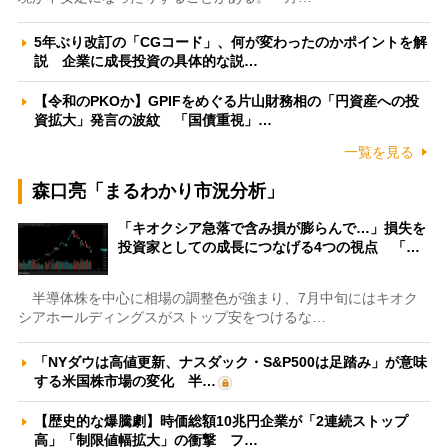
5年ぶり改訂の「CGコード」、何が変わったのかポイントを解
説 企業に成長投資の具体的な説…
【令和のPKOか】GPIFをめぐる片山財務相の「円資産への投
資拡大」発言の波紋 「国債重視」…
一覧を見る
森口亮「まるわかり市況分析」
「キオクシア急落で含み損が膨らんで…」損失を
投資家としての成長につなげる4つの視点 「…
半導体株を中心に相場の調整色が強まり、7月中旬にはキオク
シアホールディングスがストップ安をつけるな…
「NYダウは高値更新、ナスダック・S&P500は足踏み」が意味
する米国株市場の変化 半…
【歴史的な爆騰劇】時価総額10兆円企業が「2連続ストップ
高」「制限値幅拡大」の衝撃 フ…