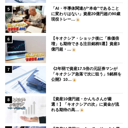
「AI・半導体関連が“本命”であること
5
に変わりはない」資産20億円超の90歳
現役トレー…
【キオクシア・ショック後に「株価倍
6
増」も期待できる注目銘柄5選】資産3
億円超・…
《2年弱で資産17.5倍の元証券マンが
7
「キオクシア急落で次に狙う」5銘柄を
公開》10…
【資産10億円超・かんちさんが厳
8
選！】「キオクシアの次」に資金が流
れる期待の高…