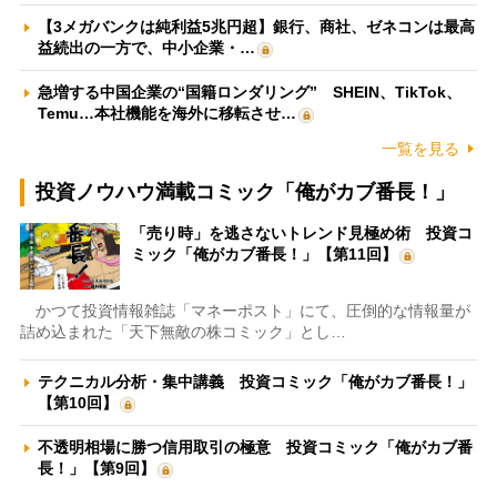
【3メガバンクは純利益5兆円超】銀行、商社、ゼネコンは最高
益続出の一方で、中小企業・…
急増する中国企業の“国籍ロンダリング” SHEIN、TikTok、
Temu…本社機能を海外に移転させ…
一覧を見る
投資ノウハウ満載コミック「俺がカブ番長！」
「売り時」を逃さないトレンド見極め術 投資コ
ミック「俺がカブ番長！」【第11回】
かつて投資情報雑誌「マネーポスト」にて、圧倒的な情報量が
詰め込まれた「天下無敵の株コミック」とし…
テクニカル分析・集中講義 投資コミック「俺がカブ番長！」
【第10回】
不透明相場に勝つ信用取引の極意 投資コミック「俺がカブ番
長！」【第9回】