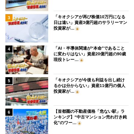
「キオクシアが再び株価10万円になる
3
日は遠い」資産3億円超のサラリーマン
投資家が…
「AI・半導体関連が“本命”であること
4
に変わりはない」資産20億円超の90歳
現役トレー…
「キオクシアが今後も利益を出し続け
5
るかは分からない」資産11億円の個人
投資家が…
【首都圏の不動産価格「危ない駅」ラ
6
ンキング】“中古マンション売れ行き鈍
化”のワー…