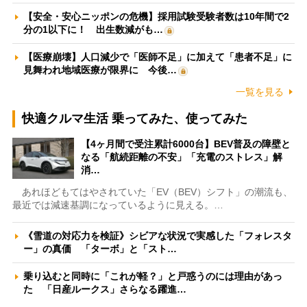
【安全・安心ニッポンの危機】採用試験受験者数は10年間で2
分の1以下に！ 出生数減がも…
【医療崩壊】人口減少で「医師不足」に加えて「患者不足」に
見舞われ地域医療が限界に 今後…
一覧を見る
快適クルマ生活 乗ってみた、使ってみた
【4ヶ月間で受注累計6000台】BEV普及の障壁と
なる「航続距離の不安」「充電のストレス」解
消…
あれほどもてはやされていた「EV（BEV）シフト」の潮流も、
最近では減速基調になっているように見える。…
《雪道の対応力を検証》シビアな状況で実感した「フォレスタ
ー」の真価 「ターボ」と「スト…
乗り込むと同時に「これが軽？」と戸惑うのには理由があっ
た 「日産ルークス」さらなる躍進…