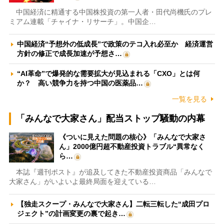
中国経済に精通する中国株投資の第一人者・田代尚機氏のプレ
ミアム連載「チャイナ・リサーチ」。中国企…
中国経済“予想外の低成長”で政策のテコ入れ必至か 経済運営
方針の修正で成長加速が予想さ…
“AI革命”で爆発的な需要拡大が見込まれる「CXO」とは何
か？ 高い競争力を持つ中国の医薬品…
一覧を見る
「みんなで大家さん」配当ストップ騒動の内幕
《ついに見えた問題の核心》「みんなで大家さ
ん」2000億円超不動産投資トラブル“異常なく
ら…
本誌『週刊ポスト』が追及してきた不動産投資商品「みんなで
大家さん」がいよいよ最終局面を迎えている…
【独走スクープ・みんなで大家さん】二転三転した“成田プロ
ジェクト”の計画変更の裏で起き…