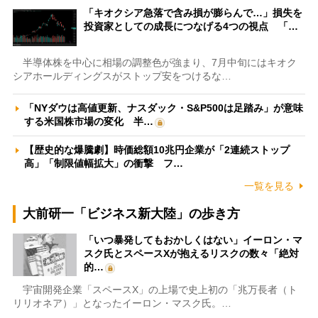
「キオクシア急落で含み損が膨らんで…」損失を
投資家としての成長につなげる4つの視点 「…
半導体株を中心に相場の調整色が強まり、7月中旬にはキオク
シアホールディングスがストップ安をつけるな…
「NYダウは高値更新、ナスダック・S&P500は足踏み」が意味
する米国株市場の変化 半…
【歴史的な爆騰劇】時価総額10兆円企業が「2連続ストップ
高」「制限値幅拡大」の衝撃 フ…
一覧を見る
大前研一「ビジネス新大陸」の歩き方
「いつ暴発してもおかしくはない」イーロン・マ
スク氏とスペースXが抱えるリスクの数々「絶対
的…
宇宙開発企業「スペースX」の上場で史上初の「兆万長者（ト
リリオネア）」となったイーロン・マスク氏。…