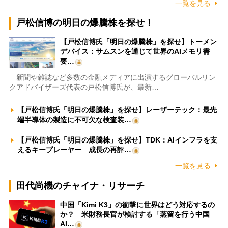
一覧を見る
戸松信博の明日の爆騰株を探せ！
【戸松信博氏「明日の爆騰株」を探せ】トーメン
デバイス：サムスンを通じて世界のAIメモリ需
要…
新聞や雑誌など多数の金融メディアに出演するグローバルリン
クアドバイザーズ代表の戸松信博氏が、最新…
【戸松信博氏「明日の爆騰株」を探せ】レーザーテック：最先
端半導体の製造に不可欠な検査装…
【戸松信博氏「明日の爆騰株」を探せ】TDK：AIインフラを支
えるキープレーヤー 成長の再評…
一覧を見る
田代尚機のチャイナ・リサーチ
中国「Kimi K3」の衝撃に世界はどう対応するの
か？ 米財務長官が検討する「蒸留を行う中国
AI…