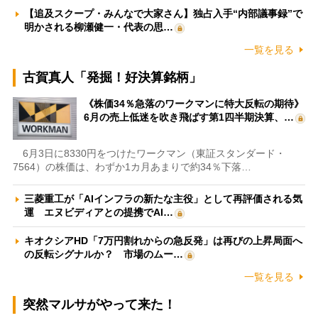
【追及スクープ・みんなで大家さん】独占入手“内部議事録”で
明かされる柳瀬健一・代表の思…
一覧を見る
古賀真人「発掘！好決算銘柄」
《株価34％急落のワークマンに特大反転の期待》
6月の売上低迷を吹き飛ばす第1四半期決算、…
6月3日に8330円をつけたワークマン（東証スタンダード・
7564）の株価は、わずか1カ月あまりで約34％下落…
三菱重工が「AIインフラの新たな主役」として再評価される気
運 エヌビディアとの提携でAI…
キオクシアHD「7万円割れからの急反発」は再びの上昇局面へ
の反転シグナルか？ 市場のムー…
一覧を見る
突然マルサがやって来た！