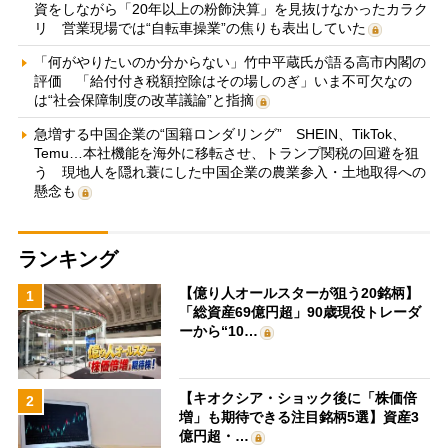
資をしながら「20年以上の粉飾決算」を見抜けなかったカラク
リ 営業現場では“自転車操業”の焦りも表出していた
「何がやりたいのか分からない」竹中平蔵氏が語る高市内閣の
評価 「給付付き税額控除はその場しのぎ」いま不可欠なの
は“社会保障制度の改革議論”と指摘
急増する中国企業の“国籍ロンダリング” SHEIN、TikTok、
Temu…本社機能を海外に移転させ、トランプ関税の回避を狙
う 現地人を隠れ蓑にした中国企業の農業参入・土地取得への
懸念も
ランキング
【億り人オールスターが狙う20銘柄】
1
「総資産69億円超」90歳現役トレーダ
ーから“10…
【キオクシア・ショック後に「株価倍
2
増」も期待できる注目銘柄5選】資産3
億円超・…