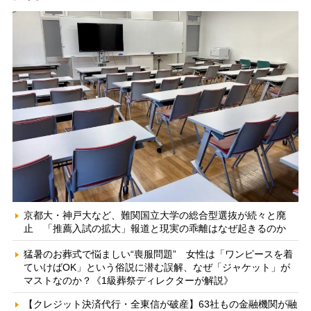
京都大・神戸大など、難関国立大学の総合型選抜が続々と廃
止 「推薦入試の拡大」報道と現実の乖離はなぜ起きるのか
猛暑のお葬式で悩ましい“喪服問題” 女性は「ワンピースを着
ていけばOK」という俗説に潜む誤解、なぜ「ジャケット」が
マストなのか？《1級葬祭ディレクターが解説》
【クレジット決済代行・全東信が破産】63社もの金融機関が融