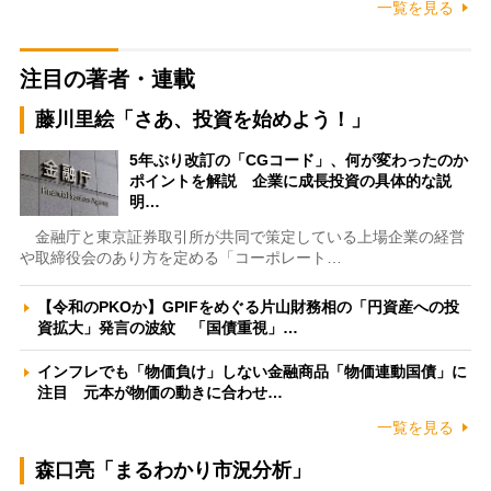
一覧を見る
注目の著者・連載
藤川里絵「さあ、投資を始めよう！」
5年ぶり改訂の「CGコード」、何が変わったのか
ポイントを解説 企業に成長投資の具体的な説
明…
金融庁と東京証券取引所が共同で策定している上場企業の経営
や取締役会のあり方を定める「コーポレート…
【令和のPKOか】GPIFをめぐる片山財務相の「円資産への投
資拡大」発言の波紋 「国債重視」…
インフレでも「物価負け」しない金融商品「物価連動国債」に
注目 元本が物価の動きに合わせ…
一覧を見る
森口亮「まるわかり市況分析」