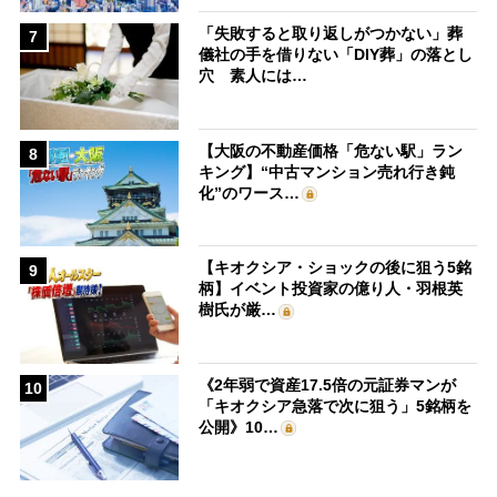
「失敗すると取り返しがつかない」葬
7
儀社の手を借りない「DIY葬」の落とし
穴 素人には…
【大阪の不動産価格「危ない駅」ラン
8
キング】“中古マンション売れ行き鈍
化”のワース…
【キオクシア・ショックの後に狙う5銘
9
柄】イベント投資家の億り人・羽根英
樹氏が厳…
《2年弱で資産17.5倍の元証券マンが
10
「キオクシア急落で次に狙う」5銘柄を
公開》10…