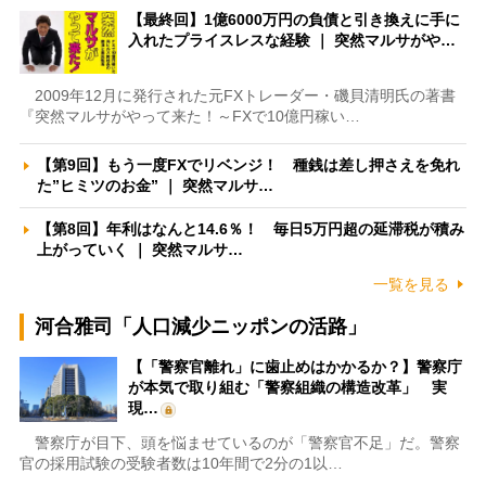
【最終回】1億6000万円の負債と引き換えに手に
入れたプライスレスな経験 ｜ 突然マルサがや…
2009年12月に発行された元FXトレーダー・磯貝清明氏の著書
『突然マルサがやって来た！～FXで10億円稼い…
【第9回】もう一度FXでリベンジ！ 種銭は差し押さえを免れ
た”ヒミツのお金” ｜ 突然マルサ…
【第8回】年利はなんと14.6％！ 毎日5万円超の延滞税が積み
上がっていく ｜ 突然マルサ…
一覧を見る
河合雅司「人口減少ニッポンの活路」
【「警察官離れ」に歯止めはかかるか？】警察庁
が本気で取り組む「警察組織の構造改革」 実
現…
警察庁が目下、頭を悩ませているのが「警察官不足」だ。警察
官の採用試験の受験者数は10年間で2分の1以…